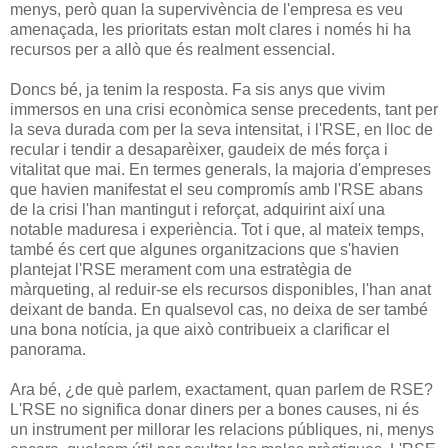
menys, però quan la supervivència de l'empresa es veu
amenaçada, les prioritats estan molt clares i només hi ha
recursos per a allò que és realment essencial.
Doncs bé, ja tenim la resposta. Fa sis anys que vivim
immersos en una crisi econòmica sense precedents, tant per
la seva durada com per la seva intensitat, i l'RSE, en lloc de
recular i tendir a desaparèixer, gaudeix de més força i
vitalitat que mai. En termes generals, la majoria d'empreses
que havien manifestat el seu compromís amb l'RSE abans
de la crisi l'han mantingut i reforçat, adquirint així una
notable maduresa i experiència. Tot i que, al mateix temps,
també és cert que algunes organitzacions que s'havien
plantejat l'RSE merament com una estratègia de
màrqueting, al reduir-se els recursos disponibles, l'han anat
deixant de banda. En qualsevol cas, no deixa de ser també
una bona notícia, ja que això contribueix a clarificar el
panorama.
Ara bé, ¿de què parlem, exactament, quan parlem de RSE?
L'RSE no significa donar diners per a bones causes, ni és
un instrument per millorar les relacions públiques, ni, menys