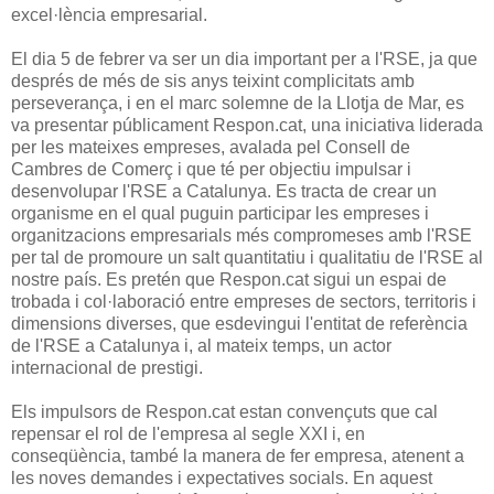
excel·lència empresarial.
El dia 5 de febrer va ser un dia important per a l'RSE, ja que
després de més de sis anys teixint complicitats amb
perseverança, i en el marc solemne de la Llotja de Mar, es
va presentar públicament Respon.cat, una iniciativa liderada
per les mateixes empreses, avalada pel Consell de
Cambres de Comerç i que té per objectiu impulsar i
desenvolupar l'RSE a Catalunya. Es tracta de crear un
organisme en el qual puguin participar les empreses i
organitzacions empresarials més compromeses amb l'RSE
per tal de promoure un salt quantitatiu i qualitatiu de l'RSE al
nostre país. Es pretén que Respon.cat sigui un espai de
trobada i col·laboració entre empreses de sectors, territoris i
dimensions diverses, que esdevingui l'entitat de referència
de l'RSE a Catalunya i, al mateix temps, un actor
internacional de prestigi.
Els impulsors de Respon.cat estan convençuts que cal
repensar el rol de l'empresa al segle XXI i, en
conseqüència, també la manera de fer empresa, atenent a
les noves demandes i expectatives socials. En aquest