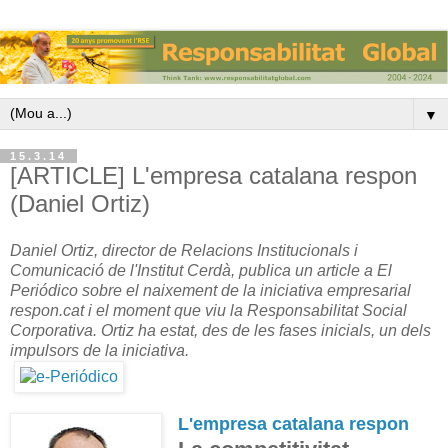
▼
15.3.14
[ARTICLE] L'empresa catalana respon
(Daniel Ortiz)
Daniel Ortiz
,
director
de Relacions
Institucionals
i
Comunicació
de l'Institut Cerdà
,
publica un article
a El
Periódico
sobre el naixement
de la iniciativa
empresarial
respon.cat
i el moment
que viu
la Responsabilitat Social
Corporativa
.
Ortiz ha
estat
, des de les
fases
inicials
,
un dels
impulsors
de la iniciativa
.
L'empresa catalana respon