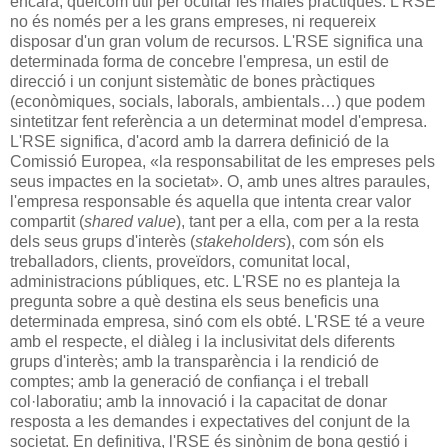
encara, quelcom útil per ocultar les males pràctiques. L'RSE
no és només per a les grans empreses, ni requereix
disposar d'un gran volum de recursos. L'RSE significa una
determinada forma de concebre l'empresa, un estil de
direcció i un conjunt sistemàtic de bones pràctiques
(econòmiques, socials, laborals, ambientals…) que podem
sintetitzar fent referència a un determinat model d'empresa.
L'RSE significa, d'acord amb la darrera definició de la
Comissió Europea, «la responsabilitat de les empreses pels
seus impactes en la societat». O, amb unes altres paraules,
l'empresa responsable és aquella que intenta crear valor
compartit (
shared value
), tant per a ella, com per a la resta
dels seus grups d'interès (
stakeholders
), com són els
treballadors, clients, proveïdors, comunitat local,
administracions públiques, etc. L'RSE no es planteja la
pregunta sobre a què destina els seus beneficis una
determinada empresa, sinó com els obté. L'RSE té a veure
amb el respecte, el diàleg i la inclusivitat dels diferents
grups d'interès; amb la transparència i la rendició de
comptes; amb la generació de confiança i el treball
col·laboratiu; amb la innovació i la capacitat de donar
resposta a les demandes i expectatives del conjunt de la
societat. En definitiva, l'RSE és sinònim de bona gestió i