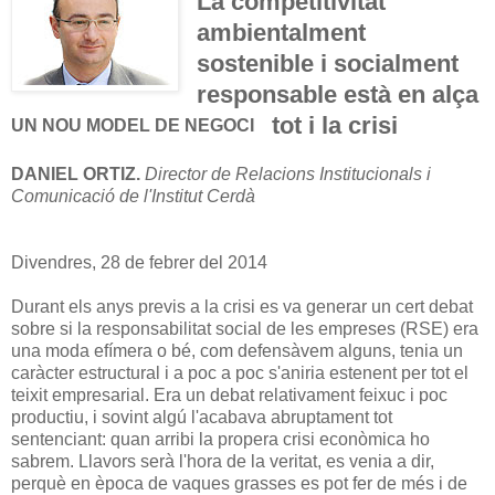
La competitivitat
ambientalment
sostenible i socialment
responsable està en alça
tot i la crisi
UN NOU MODEL DE NEGOCI
DANIEL ORTIZ.
Director
de Relacions
Institucionals
i
Comunicació
de l'Institut Cerdà
Divendres, 28 de febrer del 2014
Durant els anys previs a la crisi es va generar un cert debat
sobre si la responsabilitat social de les empreses (RSE) era
una moda efímera o bé, com defensàvem alguns, tenia un
caràcter estructural i a poc a poc s'aniria estenent per tot el
teixit empresarial. Era un debat relativament feixuc i poc
productiu, i sovint algú l'acabava abruptament tot
sentenciant: quan arribi la propera crisi econòmica ho
sabrem. Llavors serà l'hora de la veritat, es venia a dir,
perquè en època de vaques grasses es pot fer de més i de