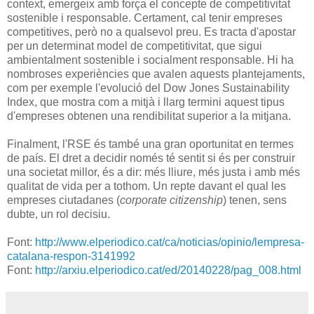
context, emergeix amb força el concepte de competitivitat
sostenible i responsable. Certament, cal tenir empreses
competitives, però no a qualsevol preu. Es tracta d'apostar
per un determinat model de competitivitat, que sigui
ambientalment sostenible i socialment responsable. Hi ha
nombroses experiències que avalen aquests plantejaments,
com per exemple l'evolució del Dow Jones Sustainability
Index, que mostra com a mitjà i llarg termini aquest tipus
d'empreses obtenen una rendibilitat superior a la mitjana.
Finalment, l'RSE és també una gran oportunitat en termes
de país. El dret a decidir només té sentit si és per construir
una societat millor, és a dir: més lliure, més justa i amb més
qualitat de vida per a tothom. Un repte davant el qual les
empreses ciutadanes (
corporate citizenship
) tenen, sens
dubte, un rol decisiu.
Font:
http://www.elperiodico.cat/ca/noticias/opinio/lempresa-
catalana-respon-3141992
Font:
http://arxiu.elperiodico.cat/ed/20140228/pag_008.html