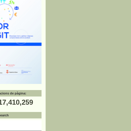
zacions de pàgina:
17,410,259
Search