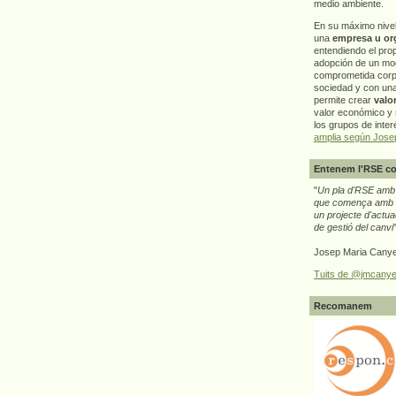
medio ambiente.
En su máximo nive
una
empresa u or
entendiendo el pro
adopción de un mo
comprometida corp
sociedad y con un
permite crear
valo
valor económico y s
los grupos de interé
amplia según Jose
Entenem l'RSE co
"
Un pla d'RSE amb g
que comença amb e
un projecte d'actua
de gestió del canvi
Josep Maria Canye
Tuits de @jmcanye
Recomanem