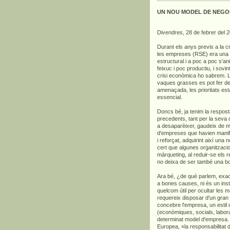
UN NOU MODEL DE NEGO
Divendres, 28 de febrer del 
Durant els anys previs a la cr
les empreses (RSE) era una 
estructural i a poc a poc s'an
feixuc i poc productiu, i sovi
crisi econòmica ho sabrem. Ll
vaques grasses es pot fer de
amenaçada, les prioritats est
essencial.
Doncs bé, ja tenim la respos
precedents, tant per la seva d
a desaparèixer, gaudeix de mé
d'empreses que havien manife
i reforçat, adquirint així una
cert que algunes organitzaci
màrqueting, al reduir-se els 
no deixa de ser també una bon
Ara bé, ¿de què parlem, exa
a bones causes, ni és un inst
quelcom útil per ocultar les
requereix disposar d'un gran
concebre l'empresa, un estil 
(econòmiques, socials, labora
determinat model d'empresa. L
Europea, «la responsabilitat