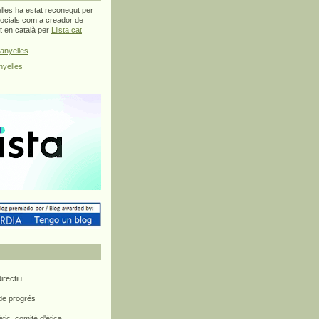
les ha estat reconegut per
ocials com a creador de
at en català per
Llista.cat
anyelles
yelles
rectiu
 de progrés
ètic, comitè d'ètica