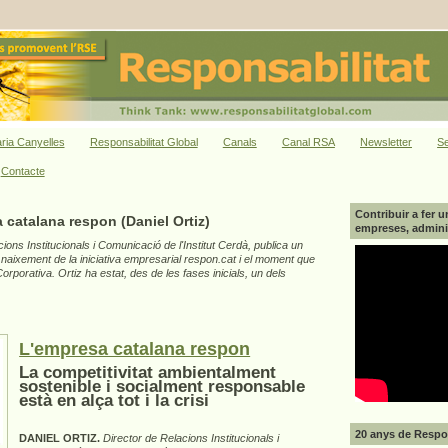
ria Canyelles
Responsabilitat Global
Canals
Canal RSA
Newsletter
Se
Contacte
Contribuir a fer u
catalana respon (Daniel Ortiz)
empreses, adminis
cions
Institucionals
i
Comunicació
de l'Institut Cerdà
,
publica un
 naixement
de la iniciativa
empresarial
respon.cat
i el moment
que
Corporativa
.
Ortiz ha
estat
, des de les
fases
inicials
,
un dels
L'empresa catalana respon
La competitivitat ambientalment
sostenible i socialment responsable
està en alça tot i la crisi
20 anys de Respon
DANIEL ORTIZ.
Director
de Relacions
Institucionals
i