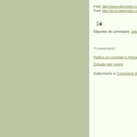
Font:
http://www.elperiodico.
Font:
http://arxiu.elperiodic
Etiquetes de comentaris:
cat
0 comentaris:
Publica un comentari a l'entr
Entrada més recent
Subscriure's a:
Comentaris d