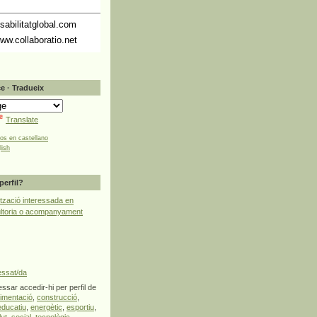
abilitatglobal.com
ww.collaboratio.net
e · Tradueix
Translate
tos en castellano
lish
perfil?
tzació interessada en
ultoria o acompanyament
essat/da
ssar accedir-hi per perfil de
limentació
,
construcció
,
educatiu
,
energètic
,
esportiu
,
lut
,
social
,
tecnològic
,