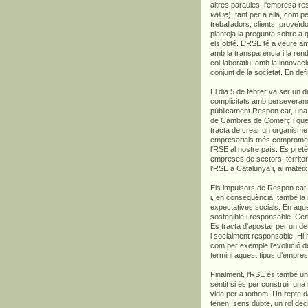
altres paraules, l'empresa re
value
), tant per a ella, com p
treballadors, clients, proveïd
planteja la pregunta sobre a
els obté. L'RSE té a veure amb 
amb la transparència i la rend
col·laboratiu; amb la innovac
conjunt de la societat. En def
El dia 5 de febrer va ser un 
complicitats amb perseveranç
públicament Respon.cat, una 
de Cambres de Comerç i que t
tracta de crear un organisme 
empresarials més compromeses
l'RSE al nostre país. Es pret
empreses de sectors, territor
l'RSE a Catalunya i, al mateix
Els impulsors de Respon.cat 
i, en conseqüència, també la
expectatives socials. En aqu
sostenible i responsable. Cer
Es tracta d'apostar per un de
i socialment responsable. Hi
com per exemple l'evolució de
termini aquest tipus d'emprese
Finalment, l'RSE és també una
sentit si és per construir una 
vida per a tothom. Un repte 
tenen, sens dubte, un rol deci