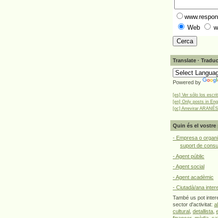
www.respons
Web
w
Translate · Traduc
Powered by
[es] Ver sólo los escri
[en] Only posts in Eng
[oc] Arrevirar ARANÉS
Quin és el vostre 
- Empresa o organi
suport de cons
- Agent públic
- Agent social
- Agent acadèmic
- Ciutadà/ana inter
També us pot intere
sector d'activitat:
a
cultural
,
detallista
,
financer
,
mèdia
,
sa