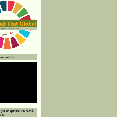
ponsables]
gut de qualitat en català
a.cat