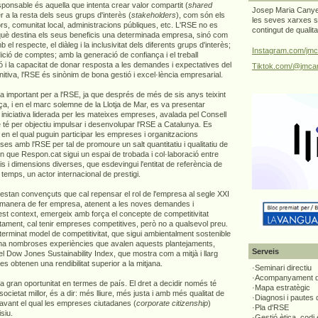
sponsable és aquella que intenta crear valor compartit (
shared
Josep Maria Canyel
er a la resta dels seus grups d'interès (
stakeholders
), com són els
les seves xarxes s
ors, comunitat local, administracions públiques, etc. L'RSE no es
contingut de qualit
 què destina els seus beneficis una determinada empresa, sinó com
el respecte, el diàleg i la inclusivitat dels diferents grups d'interès;
Instagram.com/jmc
ició de comptes; amb la generació de confiança i el treball
ió i la capacitat de donar resposta a les demandes i expectatives del
Tiktok.com/@jmcan
initiva, l'RSE és sinònim de bona gestió i excel·lència empresarial.
dia important per a l'RSE, ja que després de més de sis anys teixint
a, i en el marc solemne de la Llotja de Mar, es va presentar
iniciativa liderada per les mateixes empreses, avalada pel Consell
é per objectiu impulsar i desenvolupar l'RSE a Catalunya. Es
en el qual puguin participar les empreses i organitzacions
 amb l'RSE per tal de promoure un salt quantitatiu i qualitatiu de
én que Respon.cat sigui un espai de trobada i col·laboració entre
is i dimensions diverses, que esdevingui l'entitat de referència de
 temps, un actor internacional de prestigi.
estan convençuts que cal repensar el rol de l'empresa al segle XXI
 manera de fer empresa, atenent a les noves demandes i
est context, emergeix amb força el concepte de competitivitat
tament, cal tenir empreses competitives, però no a qualsevol preu.
terminat model de competitivitat, que sigui ambientalment sostenible
 ha nombroses experiències que avalen aquests plantejaments,
Serveis
l Dow Jones Sustainability Index, que mostra com a mitjà i llarg
s obtenen una rendibilitat superior a la mitjana.
·Seminari directiu
·Acompanyament di
 gran oportunitat en termes de país. El dret a decidir només té
·Mapa estratègic
societat millor, és a dir: més lliure, més justa i amb més qualitat de
·Diagnosi i pautes
davant el qual les empreses ciutadanes (
corporate citizenship
)
·Pla d'RSE
siu.
·Gestió ètica, codi 