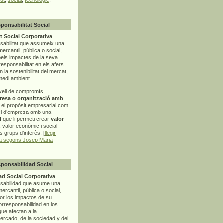
sponsabilitat Social
t Social Corporativa
sabilitat que assumeix una
mercantil, pública o social,
pels impactes de la seva
rresponsabilitat en els afers
la sostenibilitat del mercat,
 medi ambient.
vell de compromís,
resa o organització amb
t el propòsit empresarial com
el d’empresa amb una
l
que li permeti crear
valor
r, valor econòmic i social
ls grups d’interès. [
llegir
ia segons Josep Maria
sponsabilidad Social
d Social Corporativa
nsabilidad que asume una
ercantil, pública o social,
por los impactos de su
corresponsabilidad en los
ue afectan a la
mercado, de la sociedad y del