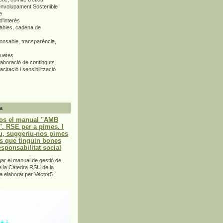
envolupament Sostenible
e
d'interès
bles, cadena de
nsable, transparència,
quetes
aboració de continguts
citació i sensibilització
a
os el manual "AMB
 RSE per a pimes. I
u, suggeriu-nos pimes
s que tinguin bones
esponsabilitat social
r el manual de gestió de
e la Càtedra RSU de la
a elaborat per Vector5 |