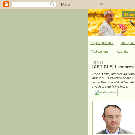
Pàgina principal
Josep Ma
Publicacions
Agenda
15.3.14
[ARTICLE] L'empresa 
Daniel Ortiz
,
director
de Rela
article
a El Periódico
sobre el
viu
la Responsabilitat Social
impulsors
de la iniciativa
.