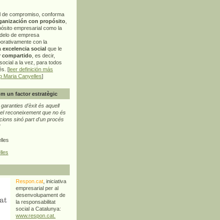
l de compromiso, conforma
ganización con propósito
,
pósito empresarial como la
delo de empresa
orativamente con la
a
excelencia social
que le
r compartido
, es decir,
ocial a la vez, para todos
s. [
leer definición más
p Maria Canyelles
]
m un factor estratègic
aranties d'èxit és aquell
l reconeixement que no és
cions sinó part d'un procés
"
lles
lles
Respon.cat
, iniciativa
empresarial per al
desenvolupament de
la responsabilitat
social a Catalunya:
www.respon.cat.