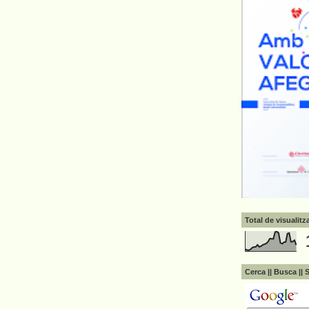
Total de visualit
Cerca || Busca || 