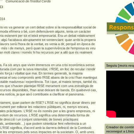
Comunicació
de l'Institut Cerdà
CI
2014
isi es va generar un cert debat sobre si la responsabilitat social de
moda efímera o bé, com defensàvem alguns, tenia un caràcter
iria estenent per tot el teixit empresarial. Era un debat relativament
nt algú l'acabava abruptament tot sentenciant: quan arribi la propera
avors serà l'hora de la veritat, es venia a dir, perquè en època de
 més i de menys, però quan la supervivència de l'empresa es veu
an molt clares i només hi ha recursos per a allò que és realment
ta. Fa sis anys que vivim immersos en una crisi econòmica sense
Seguiu [mots res
urada com per la seva intensitat, i l'RSE, en lloc de recular i tendir
s força i vitalitat que mai. En termes generals, la majoria
stat el seu compromís amb l'RSE abans de la crisi l'han mantingut
 notable maduresa i experiència. Tot i que, al mateix temps, també és
ons que s'havien plantejat l'RSE merament com una estratègia de
recursos disponibles, l'han anat deixant de banda. En qualsevol cas,
a notícia, ja que això contribueix a clarificar el panorama.
ctament, quan parlem de RSE? L'RSE no significa donar diners per
rument per millorar les relacions públiques, ni, menys encara,
 males pràctiques. L'RSE no és només per a les grans empreses, ni
 volum de recursos. L'RSE significa una determinada forma de
de direcció i un conjunt sistemàtic de bones pràctiques
ls, ambientals…) que podem sintetitzar fent referència a un
Creador de contin
'RSE significa, d'acord amb la darrera definició de la Comissió
reconegut a Llist
 de les empreses pels seus impactes en la societat». O, amb unes