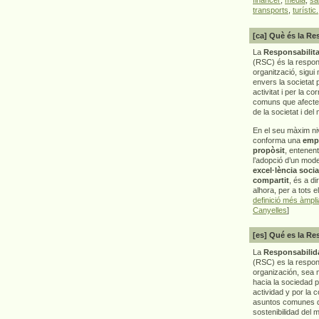
transports
,
turístic.
[ca] Què és la Re
La
Responsabilita
(RSC) és la respon
organització, sigui 
envers la societat 
activitat i per la co
comuns que afecten 
de la societat i del
En el seu màxim ni
conforma una
emp
propòsit
, entenen
l’adopció d’un mod
excel·lència socia
compartit
, és a di
alhora, per a tots e
definició més àmpl
Canyelles
]
[es] Qué es la Re
La
Responsabilida
(RSC) es la respo
organización, sea m
hacia la sociedad 
actividad y por la 
asuntos comunes q
sostenibilidad del 