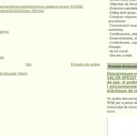
·Objectius de Des
cat/ca/noticias/opinio/lempresa-catalana-respon-3141992
·Empresa saludabl
o.cat/ed/20140228/pag_008.html
·Diàleg amb grups 
·Compres responsa
proveïment
·Comunicació respo
memòries
alunya
·Certificacions, eti
·Esdeveniments, el
·Conferències, capa
d'equips
·Acció social
·Serveis a mida
ada
Inici
Entrada més antiga
Entrada destacad
Descarregueu-v
el missatge (Atom)
VALOR AFEGIT".
de pas, si pode
i microemprese
pràctiques de r
Us podeu descarrega
l'RSE per a pimes d
Universitat de Giron
exce...