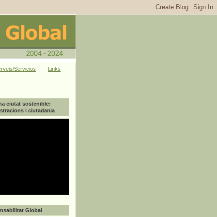
rveis/Servicios
Links
na ciutat sostenible:
tracions i ciutadania
sabilitat Global