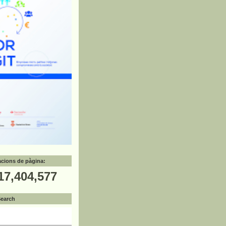
zacions de pàgina:
17,404,577
Search