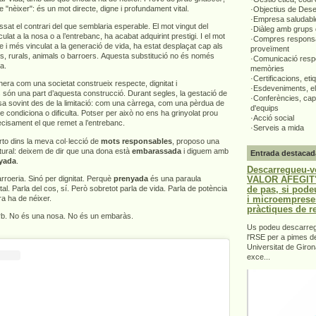
e "nèixer": és un mot directe, digne i profundament vital.
·Objectius de Des
·Empresa saludabl
ssat el contrari del que semblaria esperable. El mot vingut del
·Diàleg amb grups 
ulat a la nosa o a l’entrebanc, ha acabat adquirint prestigi. I el mot
·Compres responsa
e i més vinculat a la generació de vida, ha estat desplaçat cap als
proveïment
rs, rurals, animals o barroers. Aquesta substitució no és només
·Comunicació respo
ta.
memòries
·Certificacions, eti
era com una societat construeix respecte, dignitat i
·Esdeveniments, el
 són una part d’aquesta construcció. Durant segles, la gestació de
·Conferències, capa
sa sovint des de la limitació: com una càrrega, com una pèrdua de
d'equips
ue condiciona o dificulta. Potser per això no ens ha grinyolat prou
·Acció social
recisament el que remet a l’entrebanc.
·Serveis a mida
to dins la meva col·lecció de
mots responsables
, proposo una
ultural: deixem de dir que una dona està
embarassada
i diguem amb
Entrada destacad
yada
.
Descarregueu-v
VALOR AFEGIT".
roeria. Sinó per dignitat. Perquè
prenyada
és una paraula
de pas, si pode
ital. Parla del cos, sí. Però sobretot parla de vida. Parla de potència
i microemprese
a ha de néixer.
pràctiques de r
orb. No és una nosa. No és un embaràs.
Us podeu descarrega
l'RSE per a pimes d
Universitat de Giron
exce...