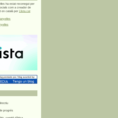
les ha estat reconegut per
ocials com a creador de
at en català per
Llista.cat
anyelles
yelles
rectiu
 de progrés
ètic, comitè d'ètica