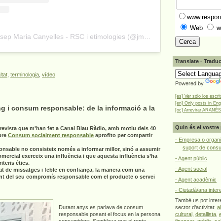
www.respons
Web
w
A post shared by Josep Maria Canyelles - RSC i etimologies (@jmcanyelles)
Translate · Traduc
ltat
,
terminologia
,
vídeo
Powered by
[es] Ver sólo los escri
[en] Only posts in Eng
g i consum responsable: de la informació a la
[oc] Arrevirar ARANÉS
Quin és el vostre 
revista que m'han fet a Canal Blau Ràdio, amb motiu dels 40
bre
Consum socialment responsable
aprofito per compartir
- Empresa o organi
suport de cons
onsable no consisteix només a informar millor, sinó a assumir
omercial exerceix una influència i que aquesta influència s’ha
- Agent públic
teris ètics.
- Agent social
at de missatges i feble en confiança, la manera com una
nt del seu compromís responsable com el producte o servei
- Agent acadèmic
- Ciutadà/ana inter
També us pot intere
Durant anys es parlava de consum
sector d'activitat:
a
responsable posant el focus en la persona
cultural
,
detallista
,
consumidora. Semblava que el repte
financer
,
mèdia
,
sa