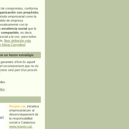
l de compromiso, conforma
ganización con propósito
,
pósito empresarial como la
delo de empresa
orativamente con la
a
excelencia social
que le
r compartido
, es decir,
ocial a la vez, para todos
s. [
leer definición más
p Maria Canyelles
]
m un factor estratègic
aranties d'èxit és aquell
l reconeixement que no és
cions sinó part d'un procés
"
lles
lles
Respon.cat
, iniciativa
empresarial per al
desenvolupament de
la responsabilitat
social a Catalunya:
www.respon.cat.