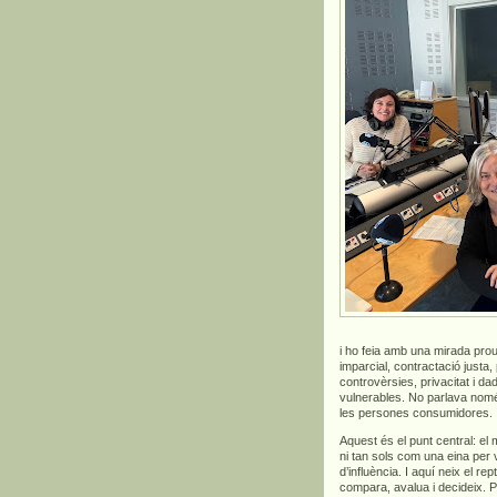
i ho feia amb una mirada prou
imparcial, contractació justa,
controvèrsies, privacitat i 
vulnerables. No parlava només 
les persones consumidores.
Aquest és el punt central: el
ni tan sols com una eina per
d’influència. I aquí neix el 
compara, avalua i decideix. 