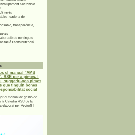
envolupament Sostenible
e
d'interès
bles, cadena de
nsable, transparència,
quetes
aboració de continguts
citació i sensibilització
a
os el manual "AMB
 RSE per a pimes. I
u, suggeriu-nos pimes
s que tinguin bones
esponsabilitat social
r el manual de gestió de
e la Càtedra RSU de la
a elaborat per Vector5 |