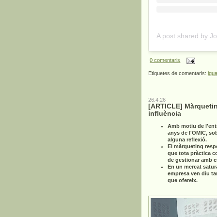
0 comentaris
Etiquetes de comentaris:
igua
26.4.26
[ARTICLE] Màrquetin
influència
Amb motiu de l'ent
anys de l'OMIC, so
alguna reflexió.
El màrqueting resp
que tota pràctica c
de gestionar amb cri
En un mercat satur
empresa ven diu ta
que ofereix.