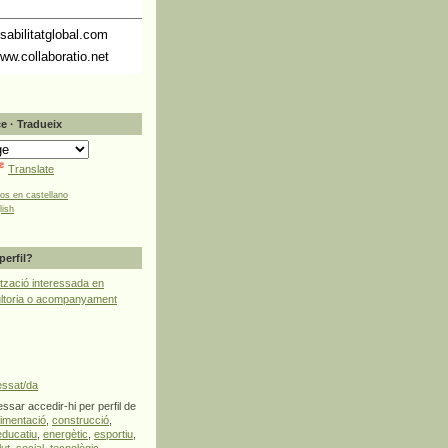
abilitatglobal.com
ww.collaboratio.net
e · Tradueix
Translate
tos en castellano
lish
perfil?
tzació interessada en
ultoria o acompanyament
essat/da
ssar accedir-hi per perfil de
limentació
,
construcció
,
educatiu
,
energètic
,
esportiu
,
lut
,
social
,
tecnològic
,