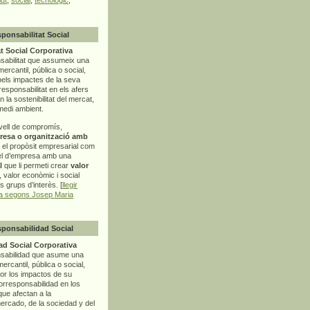
sponsabilitat Social
t Social Corporativa
sabilitat que assumeix una
mercantil, pública o social,
pels impactes de la seva
rresponsabilitat en els afers
la sostenibilitat del mercat,
 medi ambient.
vell de compromís,
resa o organització amb
t el propòsit empresarial com
el d’empresa amb una
l
que li permeti crear
valor
r, valor econòmic i social
ls grups d’interès. [
llegir
ia segons Josep Maria
sponsabilidad Social
d Social Corporativa
nsabilidad que asume una
ercantil, pública o social,
por los impactos de su
corresponsabilidad en los
ue afectan a la
mercado, de la sociedad y del