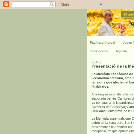
Pàgina principal
Josep M
Publicacions
Agenda
26.6.26
Presentació de la M
La Memòria Econòmica de C
l’economia catalana, amb mi
tensions que afecten el bene
l’habitatge.
Ahir vaig assistir ahir a la pr
elaborada per les Cambres de 
va comptar amb la participac
Cambres de Catalunya; Carme
Oriol Amat, catedràtic de la 
La Memòria assenyala que Cat
sobre de la zona euro, i un 
creixement s’ha recolzat en un
l’ocupació, fet que apunta ca