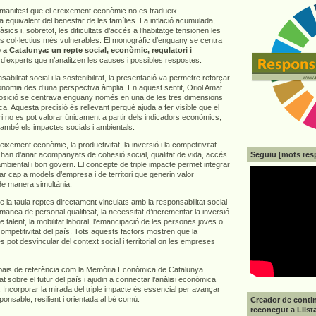
e manifest que el creixement econòmic no es tradueix
 equivalent del benestar de les famílies. La inflació acumulada,
sics i, sobretot, les dificultats d’accés a l’habitatge tensionen les
els col·lectius més vulnerables. El monogràfic d’enguany se centra
 a Catalunya: un repte social, econòmic, regulatori i
 d’experts que n’analitzen les causes i possibles respostes.
abilitat social i la sostenibilitat, la presentació va permetre reforçar
economia des d’una perspectiva àmplia. En aquest sentit, Oriol Amat
osició se centrava enguany només en una de les tres dimensions
ca. Aquesta precisió és rellevant perquè ajuda a fer visible que el
i no es pot valorar únicament a partir dels indicadors econòmics,
també els impactes socials i ambientals.
ixement econòmic, la productivitat, la inversió i la competitivitat
Seguiu [mots res
 han d’anar acompanyats de cohesió social, qualitat de vida, accés
 ambiental i bon govern. El concepte de triple impacte permet integrar
r cap a models d’empresa i de territori que generin valor
de manera simultània.
a taula reptes directament vinculats amb la responsabilitat social
anca de personal qualificat, la necessitat d’incrementar la inversió
e talent, la mobilitat laboral, l’emancipació de les persones joves o
 competitivitat del país. Tots aquests factors mostren que la
es pot desvincular del context social i territorial on les empreses
pais de referència com la Memòria Econòmica de Catalunya
at sobre el futur del país i ajudin a connectar l’anàlisi econòmica
 Incorporar la mirada del triple impacte és essencial per avançar
nsable, resilient i orientada al bé comú.
Creador de contin
reconegut a Llist