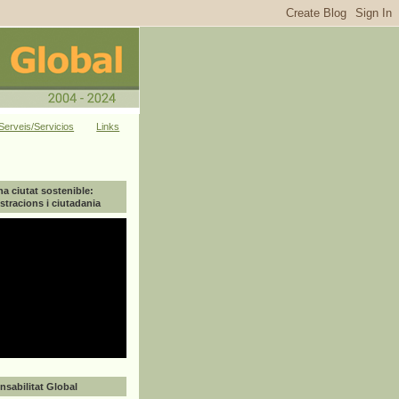
Serveis/Servicios
Links
na ciutat sostenible:
tracions i ciutadania
sabilitat Global