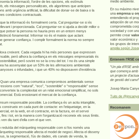
medio ambiente.
senta la informació, l’ordre de les opcions, els estímuls
b, els missatges personalitzats, els algoritmes que anticipen
En su máximo nive
 amb urgència artificial, la dificultat de donar-se de baixa o la
una
empresa u or
nes condicions contractuals.
entendiendo el pro
adopción de un mo
r que la informació és formalment certa. Cal preguntar-se si és
comprometida corp
levant i proporcionada. Cal preguntar-se si ajuda a decidir millor o
sociedad y con un
que potser la persona no hauria pres en un entorn menys
permite crear
valo
istinció fonamental. Informar no és el mateix que aclarir.
valor económico y s
e generar confiança. I complir formalment la norma no sempre
los grupos de interé
t.
amplia según Jose
doxa creixent. Cada vegada hi ha més persones que expressen
nsable, però alhora la confiança en els missatges empresarials és
Entenem l'RSE co
ostenibilitat, però sovint no se la creu del tot. I no és una simple
pea ha assenyalat que un 53% de les afirmacions ambientals
"
Un pla d'RSE amb g
ganyoses o infundades, i que un 40% no disposaven d’evidència
que comença amb e
un projecte d'actua
de gestió del canvi
ça. Quan una empresa comunica compromisos ambientals sense
ressions com “natural”, “eco”, “sostenible” o “responsable” sense
Josep Maria Canye
n converteix la complexitat en un relat emocional simplificat, no sols
omercial. Està erosionant el mercat de la confiança.
Tuits de @jmcanye
nsum responsable possible. La confiança és un actiu intangible,
 construeix en cada punt de contacte: en l’etiquetatge, en la
Recomanem
ercial, en la web, en el contracte, en la factura, en el servei
 fins i tot, en la manera com l’organització reconeix els seus límits.
n diu tant d’ella com el que ven.
ió reduïda del màrqueting responsable com si fos només una
àrqueting responsable afecta el model de negoci. Afecta el disseny
reus, la segmentació, l’ús de dades, els canals de venda, la