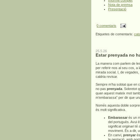
Informe complet
Nota de premsa
Presentació
0 comentaris
Etiquetes de comentaris:
cat
25.5.26
Estar prenyada no h
La manera com parlem de les
per referir-nos al seu cos, a
mirada social. I, de vegades,
caldria revisar.
Sempre m’ha sobtat que en c
no pas
prenyada
. Sobretot 
quan aquest mateix mot també 
m’embarassa” per dir que un
Només aquesta doble sorpresa
és molt significativa.
Embarassar
és un mo
del portuguès. Avui é
significat originari té
moviment. És a dir, 
En canvi,
prenyar
és 
la gestació, amb por