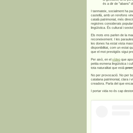
és a dir de "abans" d
I tanmateix, socialment ha pa
castellà, amb un rerefons vinc
català patrimonial, més direct
registres considerats popula
lingüística. És cultural i sexis
Els mots ens parlen de la man
reconeixement. I les paraules
les dones ha estat vista mas
disponibilitat, com un estat q
que el mot prestigiós sigui p
Per això, en el
vídeo
que apor
petita esmena lingüística i c
tota naturalitat que està
pren
No per provocació. No per bar
catalana patrimonial, clara i v
creadora. Parla del que encar
I portar vida no és cap dest