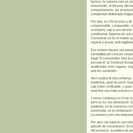
factors: la manera com es pre
emocionals, el disseny del we
comportaments, les promocions
complexitat deliberada d’algu
Per tant, no n’hi ha prou a di
comprensible, comparable, rel
si empeny cap a una decisió 
condicionat. Aquesta és una d
Comunicar no és el mateix qu
equival a actuar amb legitimita
Ens trobem davant una para
sensibilitat pel consum respo
fràgil. El consumidor mira la s
percepció: la Comissió Euro
analitzades eren vagues, en
que les sustentés.
Això explica la desconfian
evidència, quan fa servir exp
cap criteri verificable, o qua
està fent una mala pràctica c
I sense confiança no hi ha co
però no és una abstracció. Es
publicitat, en la conversa com
postvenda, en la reclamació i,
La manera com una empresa ve
Per això cal superar una vis
qüestió de comunicació. El m
del producte, la política de p