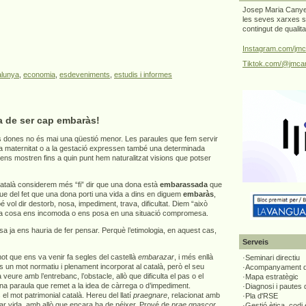
Josep Maria Canyel
les seves xarxes s
contingut de qualit
Instagram.com/jmc
Tiktok.com/@jmcan
alunya
,
economia
,
esdeveniments
,
estudis i informes
a de ser cap embaràs!
 dones no és mai una qüestió menor. Les paraules que fem servir
 la maternitat o a la gestació expressen també una determinada
 ens mostren fins a quin punt hem naturalitzat visions que potser
atalà considerem més “fi” dir que una dona està
embarassada
que
que del fet que una dona porti una vida a dins en diguem
embaràs
,
vol dir destorb, nosa, impediment, trava, dificultat. Diem “això
a cosa ens incomoda o ens posa en una situació compromesa.
 ja ens hauria de fer pensar. Perquè l’etimologia, en aquest cas,
Serveis
t que ens va venir fa segles del castellà
embarazar
, i més enllà
·Seminari directiu
s un mot normatiu i plenament incorporat al català, però el seu
·Acompanyament di
 a veure amb l’entrebanc, l’obstacle, allò que dificulta el pas o el
·Mapa estratègic
una paraula que remet a la idea de càrrega o d’impediment.
·Diagnosi i pautes
el mot patrimonial català. Hereu del llatí
praegnare
, relacionat amb
·Pla d'RSE
tar vida, amb allò que encara ha de néixer. Prové de
prae gnascor
,
·Gestió ètica, codi 