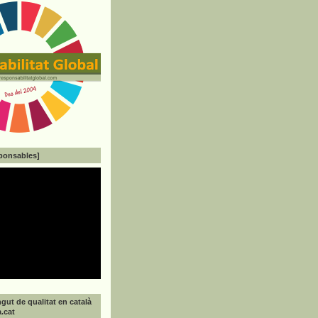
ponsables]
gut de qualitat en català
a.cat