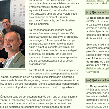
consistia sobretot a sensibilitzar-la, donar-
transports
,
turístic.
li més informació i confiar que, amb
aquesta informació, prendria decisions
[ca] Què és la Re
més alineades amb els seus valors i que
això canviaria el mercat. Era una
La
Responsabilita
aproximació raonable, però avui sabem
(RSC) és la respon
que és insuficient.
organització, sigui 
envers la societat 
La responsabilitat del consum no pot
activitat i per la co
recaure únicament en qui compra. Cal
comuns que afecten 
observar també qui dissenya el producte,
de la societat i del
qui configura l’oferta, qui estableix el preu,
qui decideix quina informació es dona i
En el seu màxim ni
quina s’omet, qui construeix el relat de
conforma una
emp
marca i qui determina l’experiència digital o
propòsit
, entenen
presencial de compra. Dit d’una altra
l’adopció d’un mod
manera: cal mirar el consum responsable
excel·lència socia
des de la responsabilitat social de les
compartit
, és a di
organitzacions.
alhora, per a tots e
definició més àmpl
La ISO 26000 ja situava els assumptes de
Canyelles
]
consumidors dins la responsabilitat social,
 àmplia: pràctiques justes de màrqueting, informació objectiva i
 protecció de la salut i la seguretat, consum sostenible, resolució de
[es] Qué es la Re
dades, accés a serveis essencials i atenció a persones consumidores
La
Responsabilida
de publicitat; parlava de la relació sencera entre l’organització i
(RSC) es la respo
organización, sea m
hacia la sociedad 
 màrqueting ja no es pot entendre només com una eina per informar,
actividad y por la 
 vendre. El màrqueting és, cada vegada més, una arquitectura
asuntos comunes q
repte: hem imaginat el consumidor com un subjecte racional que
sostenibilidad del 
Però les decisions de consum estan condicionades per molts