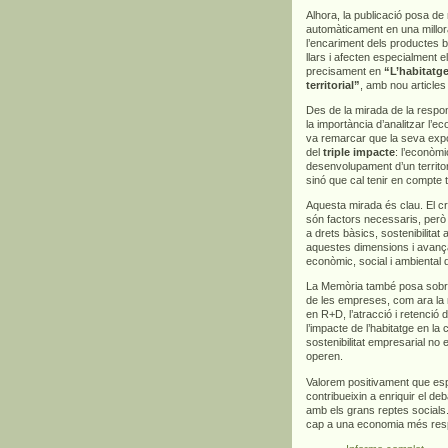
Alhora, la publicació posa d
automàticament en una millora
l’encariment dels productes bà
llars i afecten especialment 
precisament en
“L’habitatge
territorial”
, amb nou articles
Des de la mirada de la respons
la importància d’analitzar l’
va remarcar que la seva exp
del
triple impacte
: l’econòmi
desenvolupament d’un territor
sinó que cal tenir en compte 
Aquesta mirada és clau. El cre
són factors necessaris, però
a drets bàsics, sostenibilitat
aquestes dimensions i avança
econòmic, social i ambiental 
La Memòria també posa sobre l
de les empreses, com ara la m
en R+D, l’atracció i retenció d
l’impacte de l’habitatge en la
sostenibilitat empresarial no 
operen.
Valorem positivament que es
contribueixin a enriquir el deb
amb els grans reptes socials.
cap a una economia més respo