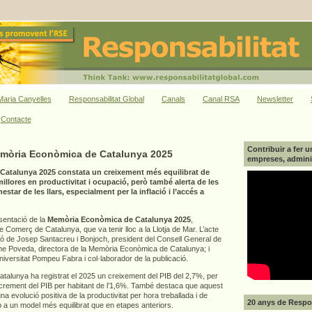
aria Canyelles
Responsabilitat Global
Canals
Canal RSA
Newsletter
Contacte
Contribuir a fer u
emòria Econòmica de Catalunya 2025
empreses, adminis
atalunya 2025 constata un creixement més equilibrat de
llores en productivitat i ocupació, però també alerta de les
star de les llars, especialment per la inflació i l’accés a
esentació de la
Memòria Econòmica de Catalunya 2025
,
Comerç de Catalunya, que va tenir lloc a la Llotja de Mar. L’acte
ió de Josep Santacreu i Bonjoch, president del Consell General de
 Poveda, directora de la Memòria Econòmica de Catalunya; i
Universitat Pompeu Fabra i col·laborador de la publicació.
alunya ha registrat el 2025 un creixement del PIB del 2,7%, per
increment del PIB per habitant de l’1,6%. També destaca que aquest
a evolució positiva de la productivitat per hora treballada i de
20 anys de Respon
p a un model més equilibrat que en etapes anteriors.