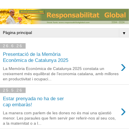
▼
26.6.26
Presentació de la Memòria
›
Econòmica de Catalunya 2025
La Memòria Econòmica de Catalunya 2025 constata un
creixement més equilibrat de l’economia catalana, amb millores
en productivitat i ocupaci...
25.5.26
Estar prenyada no ha de ser
›
cap embaràs!
La manera com parlem de les dones no és mai una qüestió
menor. Les paraules que fem servir per referir-nos al seu cos,
a la maternitat o a l...