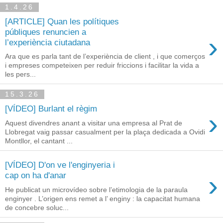
1.4.26
[ARTICLE] Quan les polítiques
públiques renuncien a
›
l’experiència ciutadana
Ara que es parla tant de l’experiència de client , i que comerços
i empreses competeixen per reduir friccions i facilitar la vida a
les pers...
15.3.26
[VÍDEO] Burlant el règim
›
Aquest divendres anant a visitar una empresa al Prat de
Llobregat vaig passar casualment per la plaça dedicada a Ovidi
Montllor, el cantant ...
[VÍDEO] D'on ve l'enginyeria i
›
cap on ha d'anar
He publicat un microvídeo sobre l’etimologia de la paraula
enginyer . L’origen ens remet a l’ enginy : la capacitat humana
de concebre soluc...