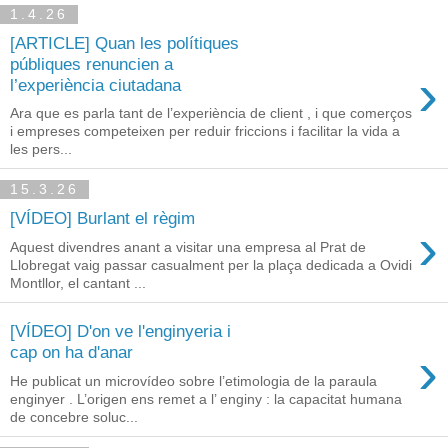
1.4.26
[ARTICLE] Quan les polítiques
públiques renuncien a
›
l’experiència ciutadana
Ara que es parla tant de l’experiència de client , i que comerços
i empreses competeixen per reduir friccions i facilitar la vida a
les pers...
15.3.26
[VÍDEO] Burlant el règim
›
Aquest divendres anant a visitar una empresa al Prat de
Llobregat vaig passar casualment per la plaça dedicada a Ovidi
Montllor, el cantant ...
[VÍDEO] D'on ve l'enginyeria i
›
cap on ha d'anar
He publicat un microvídeo sobre l’etimologia de la paraula
enginyer . L’origen ens remet a l’ enginy : la capacitat humana
de concebre soluc...