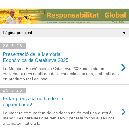
▼
26.6.26
Presentació de la Memòria
›
Econòmica de Catalunya 2025
La Memòria Econòmica de Catalunya 2025 constata un
creixement més equilibrat de l’economia catalana, amb millores
en productivitat i ocupaci...
25.5.26
Estar prenyada no ha de ser
›
cap embaràs!
La manera com parlem de les dones no és mai una qüestió
menor. Les paraules que fem servir per referir-nos al seu cos,
a la maternitat o a l...