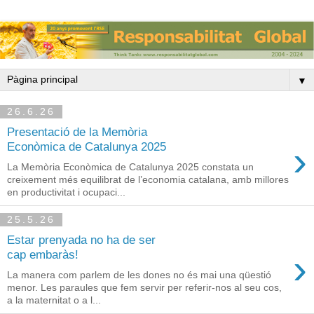
▼
26.6.26
Presentació de la Memòria
›
Econòmica de Catalunya 2025
La Memòria Econòmica de Catalunya 2025 constata un
creixement més equilibrat de l’economia catalana, amb millores
en productivitat i ocupaci...
25.5.26
Estar prenyada no ha de ser
›
cap embaràs!
La manera com parlem de les dones no és mai una qüestió
menor. Les paraules que fem servir per referir-nos al seu cos,
a la maternitat o a l...