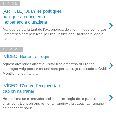
1.4.26
[ARTICLE] Quan les polítiques
públiques renuncien a
›
l’experiència ciutadana
Ara que es parla tant de l’experiència de client , i que comerços
i empreses competeixen per reduir friccions i facilitar la vida a
les pers...
15.3.26
[VÍDEO] Burlant el règim
›
Aquest divendres anant a visitar una empresa al Prat de
Llobregat vaig passar casualment per la plaça dedicada a Ovidi
Montllor, el cantant ...
[VÍDEO] D'on ve l'enginyeria i
›
cap on ha d'anar
He publicat un microvídeo sobre l’etimologia de la paraula
enginyer . L’origen ens remet a l’ enginy : la capacitat humana
de concebre soluc...