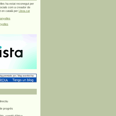
les ha estat reconegut per
ocials com a creador de
at en català per
Llista.cat
anyelles
yelles
rectiu
 de progrés
ètic, comitè d'ètica