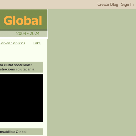
Serveis/Servicios
Links
na ciutat sostenible:
tracions i ciutadania
sabilitat Global