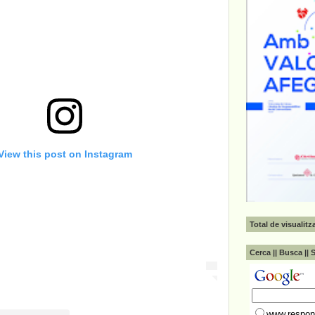
View this post on Instagram
Total de visualit
Cerca || Busca || 
www.respons