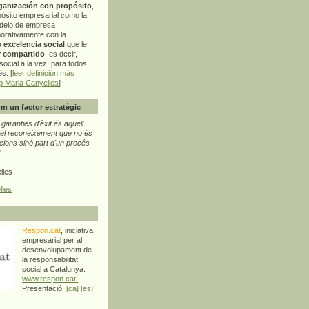
ganización con propósito
,
pósito empresarial como la
delo de empresa
orativamente con la
a
excelencia social
que le
r compartido
, es decir,
ocial a la vez, para todos
s. [
leer definición más
p Maria Canyelles
]
m un factor estratègic
aranties d'èxit és aquell
l reconeixement que no és
cions sinó part d'un procés
"
lles
lles
Respon.cat
, iniciativa
empresarial per al
desenvolupament de
la responsabilitat
social a Catalunya:
www.respon.cat.
Presentació:
[ca]
[es]