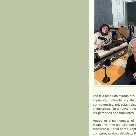
i ho feia amb una mirada prou
imparcial, contractació justa,
controvèrsies, privacitat i 
vulnerables. No parlava només 
les persones consumidores.
Aquest és el punt central: el
ni tan sols com una eina per
d’influència. I aquí neix el 
compara, avalua i decideix. 