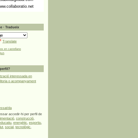
ww.collaboratio.net
e · Tradueix
Translate
tos en castellano
lish
perfil?
tzació interessada en
ultoria o acompanyament
essat/da
ssar accedir-hi per perfil de
limentació
,
construcció
,
educatiu
,
energètic
,
esportiu
,
lut
,
social
,
tecnològic
,