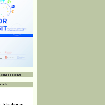
zacions de pàgina:
Search
abilitatglobal.com