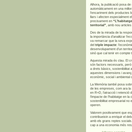
Alhora, la publicació posa d
automàticament en una millora
l’encariment dels productes bà
llars i afecten especialment 
precisament en
“L’habitatge
territorial”
, amb nou articles
Des de la mirada de la respons
la importància d’analitzar l’
va remarcar que la seva exp
del
triple impacte
: l’econòmi
desenvolupament d’un territor
sinó que cal tenir en compte 
Aquesta mirada és clau. El cre
són factors necessaris, però
a drets bàsics, sostenibilitat
aquestes dimensions i avança
econòmic, social i ambiental 
La Memòria també posa sobre l
de les empreses, com ara la m
en R+D, l’atracció i retenció d
l’impacte de l’habitatge en la
sostenibilitat empresarial no 
operen.
Valorem positivament que es
contribueixin a enriquir el deb
amb els grans reptes socials.
cap a una economia més respo