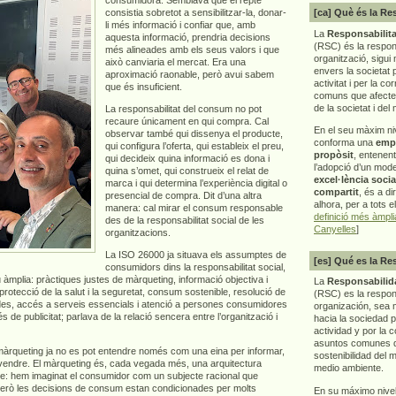
consistia sobretot a sensibilitzar-la, donar-
[ca] Què és la Re
li més informació i confiar que, amb
La
Responsabilita
aquesta informació, prendria decisions
(RSC) és la respon
més alineades amb els seus valors i que
organització, sigui 
això canviaria el mercat. Era una
envers la societat 
aproximació raonable, però avui sabem
activitat i per la co
que és insuficient.
comuns que afecten 
de la societat i del
La responsabilitat del consum no pot
recaure únicament en qui compra. Cal
En el seu màxim ni
observar també qui dissenya el producte,
conforma una
emp
qui configura l’oferta, qui estableix el preu,
propòsit
, entenen
qui decideix quina informació es dona i
l’adopció d’un mod
quina s’omet, qui construeix el relat de
excel·lència socia
marca i qui determina l’experiència digital o
compartit
, és a di
presencial de compra. Dit d’una altra
alhora, per a tots e
manera: cal mirar el consum responsable
definició més àmpl
des de la responsabilitat social de les
Canyelles
]
organitzacions.
La ISO 26000 ja situava els assumptes de
[es] Qué es la Re
consumidors dins la responsabilitat social,
 àmplia: pràctiques justes de màrqueting, informació objectiva i
La
Responsabilida
 protecció de la salut i la seguretat, consum sostenible, resolució de
(RSC) es la respo
dades, accés a serveis essencials i atenció a persones consumidores
organización, sea m
de publicitat; parlava de la relació sencera entre l’organització i
hacia la sociedad 
actividad y por la 
asuntos comunes q
 màrqueting ja no es pot entendre només com una eina per informar,
sostenibilidad del 
 vendre. El màrqueting és, cada vegada més, una arquitectura
medio ambiente.
repte: hem imaginat el consumidor com un subjecte racional que
Però les decisions de consum estan condicionades per molts
En su máximo nive