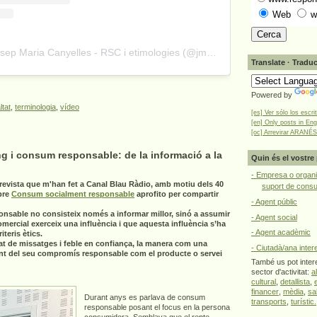
Web
w
A post shared by Josep Maria Canyelles - RSC i etimologies (@jmcanyelles)
Translate · Traduc
Powered by
ltat
,
terminologia
,
vídeo
[es] Ver sólo los escri
[en] Only posts in Eng
[oc] Arrevirar ARANÉS
g i consum responsable: de la informació a la
Quin és el vostre 
- Empresa o organi
revista que m'han fet a Canal Blau Ràdio, amb motiu dels 40
suport de cons
bre
Consum socialment responsable
aprofito per compartir
- Agent públic
onsable no consisteix només a informar millor, sinó a assumir
- Agent social
omercial exerceix una influència i que aquesta influència s’ha
- Agent acadèmic
teris ètics.
at de missatges i feble en confiança, la manera com una
- Ciutadà/ana inter
nt del seu compromís responsable com el producte o servei
També us pot intere
sector d'activitat:
a
cultural
,
detallista
,
financer
,
mèdia
,
sa
Durant anys es parlava de consum
transports
,
turístic.
responsable posant el focus en la persona
consumidora. Semblava que el repte