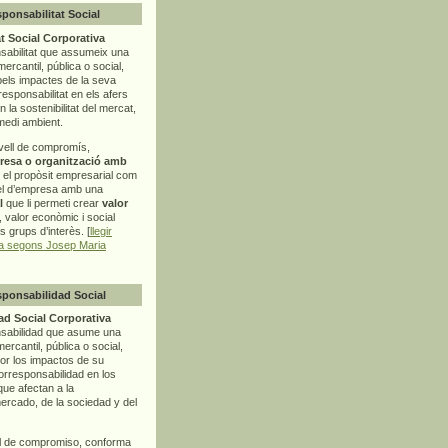
sponsabilitat Social
t Social Corporativa
sabilitat que assumeix una
mercantil, pública o social,
pels impactes de la seva
rresponsabilitat en els afers
la sostenibilitat del mercat,
 medi ambient.
vell de compromís,
resa o organització amb
t el propòsit empresarial com
el d’empresa amb una
l
que li permeti crear
valor
r, valor econòmic i social
ls grups d’interès. [
llegir
ia segons Josep Maria
sponsabilidad Social
d Social Corporativa
nsabilidad que asume una
ercantil, pública o social,
por los impactos de su
corresponsabilidad en los
ue afectan a la
mercado, de la sociedad y del
l de compromiso, conforma