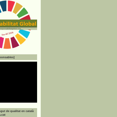
ponsables]
gut de qualitat en català
a.cat