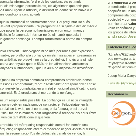
senta la informació, l’ordre de les opcions, els estímuls
una
empresa u or
b, els missatges personalitzats, els algoritmes que anticipen
entendiendo el pro
 amb urgència artificial, la dificultat de donar-se de baixa o la
adopción de un mo
nes condicions contractuals.
comprometida corp
sociedad y con un
r que la informació és formalment certa. Cal preguntar-se si és
permite crear
valo
levant i proporcionada. Cal preguntar-se si ajuda a decidir millor o
valor económico y s
que potser la persona no hauria pres en un entorn menys
los grupos de interé
istinció fonamental. Informar no és el mateix que aclarir.
amplia según Jose
e generar confiança. I complir formalment la norma no sempre
t.
Entenem l'RSE co
doxa creixent. Cada vegada hi ha més persones que expressen
"
Un pla d'RSE amb g
nsable, però alhora la confiança en els missatges empresarials és
que comença amb e
ostenibilitat, però sovint no se la creu del tot. I no és una simple
un projecte d'actua
pea ha assenyalat que un 53% de les afirmacions ambientals
de gestió del canvi
ganyoses o infundades, i que un 40% no disposaven d’evidència
Josep Maria Canye
ça. Quan una empresa comunica compromisos ambientals sense
Tuits de @jmcanye
ressions com “natural”, “eco”, “sostenible” o “responsable” sense
n converteix la complexitat en un relat emocional simplificat, no sols
omercial. Està erosionant el mercat de la confiança.
Recomanem
nsum responsable possible. La confiança és un actiu intangible,
 construeix en cada punt de contacte: en l’etiquetatge, en la
ercial, en la web, en el contracte, en la factura, en el servei
 fins i tot, en la manera com l’organització reconeix els seus límits.
n diu tant d’ella com el que ven.
ió reduïda del màrqueting responsable com si fos només una
àrqueting responsable afecta el model de negoci. Afecta el disseny
reus, la segmentació, l’ús de dades, els canals de venda, la