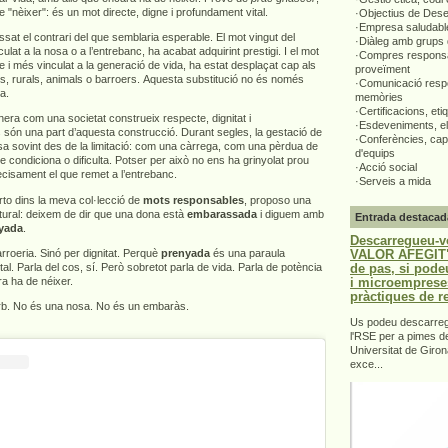
e "nèixer": és un mot directe, digne i profundament vital.
·Objectius de Des
·Empresa saludabl
ssat el contrari del que semblaria esperable. El mot vingut del
·Diàleg amb grups 
ulat a la nosa o a l’entrebanc, ha acabat adquirint prestigi. I el mot
·Compres responsa
e i més vinculat a la generació de vida, ha estat desplaçat cap als
proveïment
rs, rurals, animals o barroers. Aquesta substitució no és només
·Comunicació respo
ta.
memòries
·Certificacions, eti
era com una societat construeix respecte, dignitat i
·Esdeveniments, el
 són una part d’aquesta construcció. Durant segles, la gestació de
·Conferències, capa
sa sovint des de la limitació: com una càrrega, com una pèrdua de
d'equips
ue condiciona o dificulta. Potser per això no ens ha grinyolat prou
·Acció social
recisament el que remet a l’entrebanc.
·Serveis a mida
to dins la meva col·lecció de
mots responsables
, proposo una
ultural: deixem de dir que una dona està
embarassada
i diguem amb
Entrada destacad
yada
.
Descarregueu-v
VALOR AFEGIT".
roeria. Sinó per dignitat. Perquè
prenyada
és una paraula
de pas, si pode
ital. Parla del cos, sí. Però sobretot parla de vida. Parla de potència
i microemprese
a ha de néixer.
pràctiques de r
orb. No és una nosa. No és un embaràs.
Us podeu descarrega
l'RSE per a pimes d
Universitat de Giron
exce...