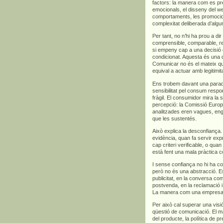
factors: la manera com es pre
emocionals, el disseny del we
comportaments, les promocions
complexitat deliberada d’algu
Per tant, no n’hi ha prou a di
comprensible, comparable, rel
si empeny cap a una decisió 
condicionat. Aquesta és una d
Comunicar no és el mateix qu
equival a actuar amb legitimita
Ens trobem davant una para
sensibilitat pel consum respo
fràgil. El consumidor mira la s
percepció: la Comissió Euro
analitzades eren vagues, en
que les sustentés.
Això explica la desconfian
evidència, quan fa servir exp
cap criteri verificable, o qua
està fent una mala pràctica c
I sense confiança no hi ha co
però no és una abstracció. Es
publicitat, en la conversa com
postvenda, en la reclamació i,
La manera com una empresa ve
Per això cal superar una vis
qüestió de comunicació. El m
del producte, la política de p