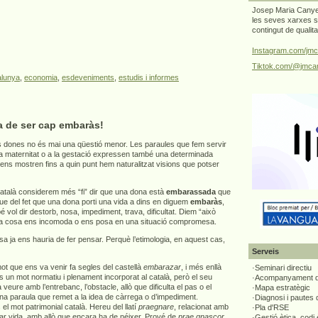
Josep Maria Canyel
les seves xarxes s
contingut de qualit
Instagram.com/jmc
Tiktok.com/@jmcan
alunya
,
economia
,
esdeveniments
,
estudis i informes
a de ser cap embaràs!
 dones no és mai una qüestió menor. Les paraules que fem servir
 la maternitat o a la gestació expressen també una determinada
 ens mostren fins a quin punt hem naturalitzat visions que potser
atalà considerem més “fi” dir que una dona està
embarassada
que
que del fet que una dona porti una vida a dins en diguem
embaràs
,
vol dir destorb, nosa, impediment, trava, dificultat. Diem “això
a cosa ens incomoda o ens posa en una situació compromesa.
 ja ens hauria de fer pensar. Perquè l’etimologia, en aquest cas,
Serveis
t que ens va venir fa segles del castellà
embarazar
, i més enllà
·Seminari directiu
s un mot normatiu i plenament incorporat al català, però el seu
·Acompanyament di
 a veure amb l’entrebanc, l’obstacle, allò que dificulta el pas o el
·Mapa estratègic
una paraula que remet a la idea de càrrega o d’impediment.
·Diagnosi i pautes
el mot patrimonial català. Hereu del llatí
praegnare
, relacionat amb
·Pla d'RSE
tar vida, amb allò que encara ha de néixer. Prové de
prae gnascor
,
·Gestió ètica, codi 