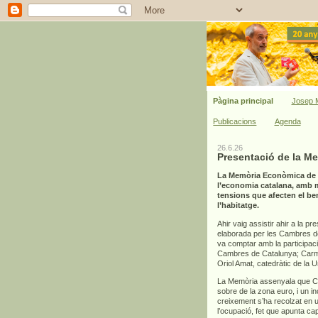
Pàgina principal
Josep M
Publicacions
Agenda
26.6.26
Presentació de la M
La Memòria Econòmica de C
l’economia catalana, amb mi
tensions que afecten el bene
l’habitatge.
Ahir vaig assistir ahir a la pr
elaborada per les Cambres de 
va comptar amb la participac
Cambres de Catalunya; Carme
Oriol Amat, catedràtic de la 
La Memòria assenyala que Cat
sobre de la zona euro, i un 
creixement s’ha recolzat en un
l’ocupació, fet que apunta ca