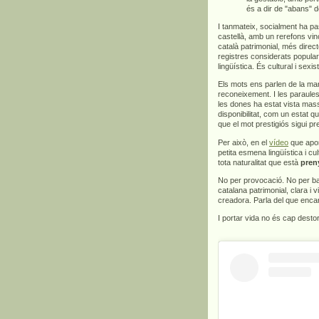
és a dir de "abans" d
I tanmateix, socialment ha pa
castellà, amb un rerefons vinc
català patrimonial, més direct
registres considerats popula
lingüística. És cultural i sexis
Els mots ens parlen de la man
reconeixement. I les paraules
les dones ha estat vista mas
disponibilitat, com un estat q
que el mot prestigiós sigui p
Per això, en el
vídeo
que apor
petita esmena lingüística i c
tota naturalitat que està
pren
No per provocació. No per bar
catalana patrimonial, clara i v
creadora. Parla del que encar
I portar vida no és cap dest