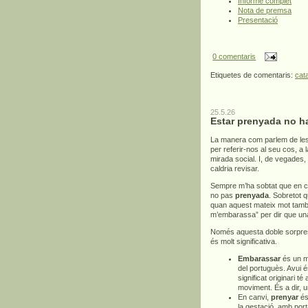
Informe complet
Nota de premsa
Presentació
0 comentaris
Etiquetes de comentaris:
cat
25.5.26
Estar prenyada no h
La manera com parlem de les
per referir-nos al seu cos, a
mirada social. I, de vegades,
caldria revisar.
Sempre m’ha sobtat que en c
no pas
prenyada
. Sobretot 
quan aquest mateix mot també 
m’embarassa” per dir que un
Només aquesta doble sorpresa
és molt significativa.
Embarassar
és un mo
del portuguès. Avui é
significat originari té
moviment. És a dir, 
En canvi,
prenyar
és 
la gestació, amb por