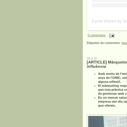
0 comentaris
Etiquetes de comentaris:
igua
26.4.26
[ARTICLE] Màrquetin
influència
Amb motiu de l'ent
anys de l'OMIC, so
alguna reflexió.
El màrqueting resp
que tota pràctica c
de gestionar amb cri
En un mercat satur
empresa ven diu ta
que ofereix.