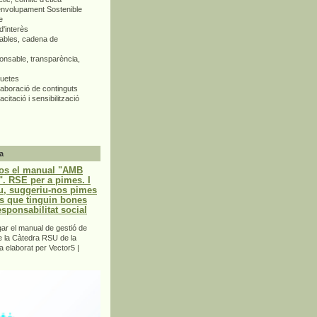
envolupament Sostenible
e
d'interès
bles, cadena de
nsable, transparència,
quetes
aboració de continguts
citació i sensibilització
a
os el manual "AMB
 RSE per a pimes. I
u, suggeriu-nos pimes
s que tinguin bones
esponsabilitat social
r el manual de gestió de
e la Càtedra RSU de la
a elaborat per Vector5 |