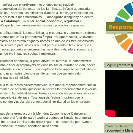
e manifest que el creixement econòmic no es tradueix
 equivalent del benestar de les famílies. La inflació acumulada,
sics i, sobretot, les dificultats d’accés a l’habitatge tensionen les
els col·lectius més vulnerables. El monogràfic d’enguany se centra
 a Catalunya: un repte social, econòmic, regulatori i
 d’experts que n’analitzen les causes i possibles respostes.
abilitat social i la sostenibilitat, la presentació va permetre reforçar
economia des d’una perspectiva àmplia. En aquest sentit, Oriol Amat
osició se centrava enguany només en una de les tres dimensions
ca. Aquesta precisió és rellevant perquè ajuda a fer visible que el
i no es pot valorar únicament a partir dels indicadors econòmics,
també els impactes socials i ambientals.
ixement econòmic, la productivitat, la inversió i la competitivitat
Seguiu [mots res
 han d’anar acompanyats de cohesió social, qualitat de vida, accés
 ambiental i bon govern. El concepte de triple impacte permet integrar
r cap a models d’empresa i de territori que generin valor
de manera simultània.
a taula reptes directament vinculats amb la responsabilitat social
anca de personal qualificat, la necessitat d’incrementar la inversió
e talent, la mobilitat laboral, l’emancipació de les persones joves o
 competitivitat del país. Tots aquests factors mostren que la
es pot desvincular del context social i territorial on les empreses
pais de referència com la Memòria Econòmica de Catalunya
at sobre el futur del país i ajudin a connectar l’anàlisi econòmica
 Incorporar la mirada del triple impacte és essencial per avançar
nsable, resilient i orientada al bé comú.
Creador de contin
reconegut a Llist