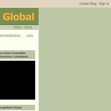
Serveis/Servicios
Links
na ciutat sostenible:
tracions i ciutadania
sabilitat Global