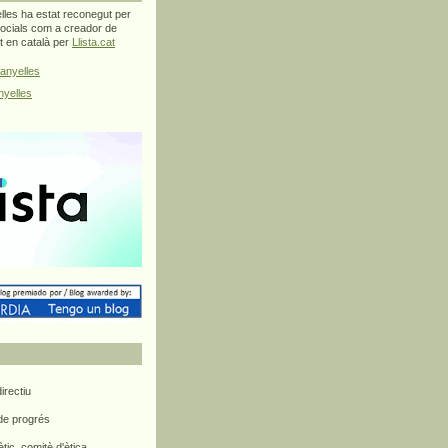
les ha estat reconegut per
ocials com a creador de
at en català per
Llista.cat
anyelles
yelles
rectiu
 de progrés
ètic, comitè d'ètica