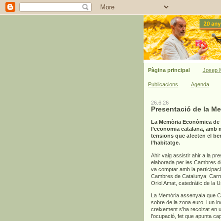
Pàgina principal
Josep M
Publicacions
Agenda
26.6.26
Presentació de la M
La Memòria Econòmica de C
l’economia catalana, amb mi
tensions que afecten el bene
l’habitatge.
Ahir vaig assistir ahir a la pr
elaborada per les Cambres de 
va comptar amb la participac
Cambres de Catalunya; Carme
Oriol Amat, catedràtic de la 
La Memòria assenyala que Cat
sobre de la zona euro, i un 
creixement s’ha recolzat en un
l’ocupació, fet que apunta ca