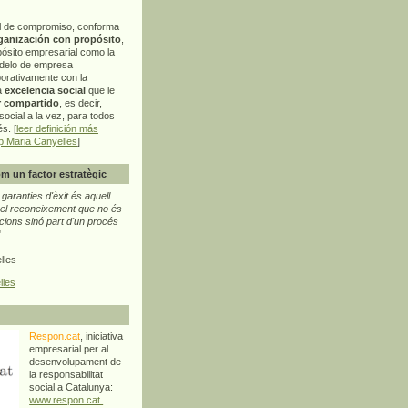
l de compromiso, conforma
ganización con propósito
,
pósito empresarial como la
delo de empresa
orativamente con la
a
excelencia social
que le
r compartido
, es decir,
ocial a la vez, para todos
s. [
leer definición más
p Maria Canyelles
]
m un factor estratègic
aranties d'èxit és aquell
l reconeixement que no és
cions sinó part d'un procés
"
lles
lles
Respon.cat
, iniciativa
empresarial per al
desenvolupament de
la responsabilitat
social a Catalunya:
www.respon.cat.