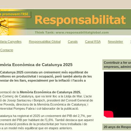
aria Canyelles
Responsabilitat Global
Canals
Canal RSA
Newsletter
Contacte
Contribuir a fer u
emòria Econòmica de Catalunya 2025
empreses, adminis
atalunya 2025 constata un creixement més equilibrat de
llores en productivitat i ocupació, però també alerta de les
star de les llars, especialment per la inflació i l’accés a
esentació de la
Memòria Econòmica de Catalunya 2025
,
Comerç de Catalunya, que va tenir lloc a la Llotja de Mar. L’acte
ió de Josep Santacreu i Bonjoch, president del Consell General de
 Poveda, directora de la Memòria Econòmica de Catalunya; i
Universitat Pompeu Fabra i col·laborador de la publicació.
alunya ha registrat el 2025 un creixement del PIB del 2,7%, per
increment del PIB per habitant de l’1,6%. També destaca que aquest
a evolució positiva de la productivitat per hora treballada i de
20 anys de Respon
p a un model més equilibrat que en etapes anteriors.