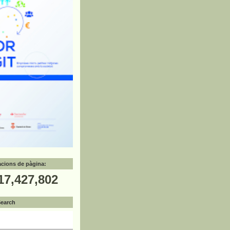
zacions de pàgina:
17,427,802
Search