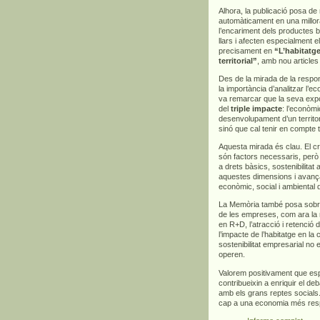
Alhora, la publicació posa d
automàticament en una millora
l’encariment dels productes bà
llars i afecten especialment 
precisament en
“L’habitatge
territorial”
, amb nou articles
Des de la mirada de la respons
la importància d’analitzar l’
va remarcar que la seva exp
del
triple impacte
: l’econòmi
desenvolupament d’un territor
sinó que cal tenir en compte 
Aquesta mirada és clau. El cre
són factors necessaris, però
a drets bàsics, sostenibilitat
aquestes dimensions i avança
econòmic, social i ambiental 
La Memòria també posa sobre l
de les empreses, com ara la m
en R+D, l’atracció i retenció d
l’impacte de l’habitatge en la
sostenibilitat empresarial no 
operen.
Valorem positivament que es
contribueixin a enriquir el deb
amb els grans reptes socials.
cap a una economia més respo