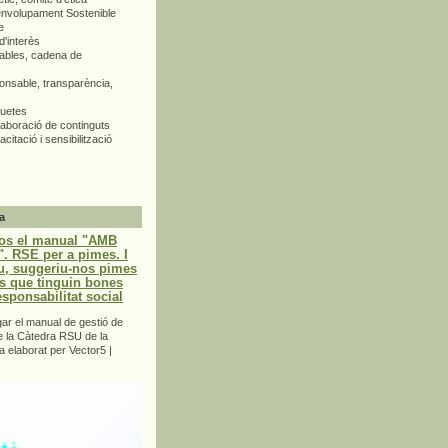
envolupament Sostenible
e
d'interès
bles, cadena de
nsable, transparència,
quetes
aboració de continguts
citació i sensibilització
a
os el manual "AMB
 RSE per a pimes. I
u, suggeriu-nos pimes
s que tinguin bones
esponsabilitat social
r el manual de gestió de
e la Càtedra RSU de la
a elaborat per Vector5 |