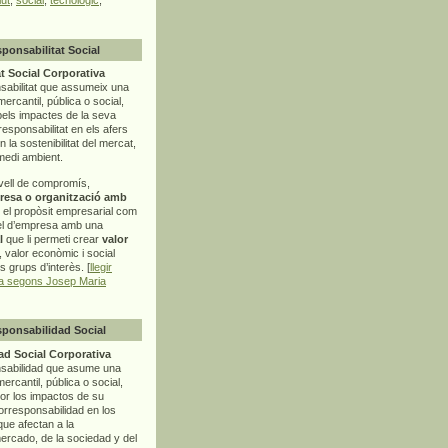
sponsabilitat Social
t Social Corporativa
sabilitat que assumeix una
mercantil, pública o social,
pels impactes de la seva
rresponsabilitat en els afers
la sostenibilitat del mercat,
 medi ambient.
vell de compromís,
resa o organització amb
t el propòsit empresarial com
el d’empresa amb una
l
que li permeti crear
valor
r, valor econòmic i social
ls grups d’interès. [
llegir
ia segons Josep Maria
sponsabilidad Social
d Social Corporativa
nsabilidad que asume una
ercantil, pública o social,
por los impactos de su
corresponsabilidad en los
ue afectan a la
mercado, de la sociedad y del