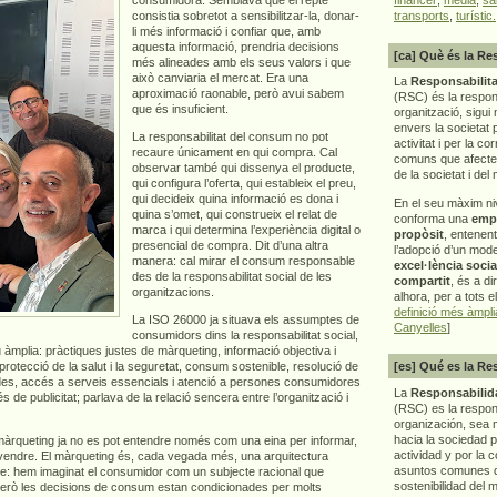
consistia sobretot a sensibilitzar-la, donar-
transports
,
turístic.
li més informació i confiar que, amb
aquesta informació, prendria decisions
[ca] Què és la Re
més alineades amb els seus valors i que
això canviaria el mercat. Era una
La
Responsabilita
aproximació raonable, però avui sabem
(RSC) és la respon
que és insuficient.
organització, sigui 
envers la societat 
La responsabilitat del consum no pot
activitat i per la co
recaure únicament en qui compra. Cal
comuns que afecten 
observar també qui dissenya el producte,
de la societat i del
qui configura l’oferta, qui estableix el preu,
qui decideix quina informació es dona i
En el seu màxim ni
quina s’omet, qui construeix el relat de
conforma una
emp
marca i qui determina l’experiència digital o
propòsit
, entenen
presencial de compra. Dit d’una altra
l’adopció d’un mod
manera: cal mirar el consum responsable
excel·lència socia
des de la responsabilitat social de les
compartit
, és a di
organitzacions.
alhora, per a tots e
definició més àmpl
La ISO 26000 ja situava els assumptes de
Canyelles
]
consumidors dins la responsabilitat social,
 àmplia: pràctiques justes de màrqueting, informació objectiva i
 protecció de la salut i la seguretat, consum sostenible, resolució de
[es] Qué es la Re
dades, accés a serveis essencials i atenció a persones consumidores
La
Responsabilida
de publicitat; parlava de la relació sencera entre l’organització i
(RSC) es la respo
organización, sea m
hacia la sociedad 
 màrqueting ja no es pot entendre només com una eina per informar,
actividad y por la 
 vendre. El màrqueting és, cada vegada més, una arquitectura
asuntos comunes q
repte: hem imaginat el consumidor com un subjecte racional que
sostenibilidad del 
Però les decisions de consum estan condicionades per molts