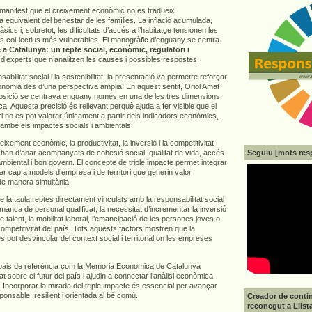
e manifest que el creixement econòmic no es tradueix
 equivalent del benestar de les famílies. La inflació acumulada,
sics i, sobretot, les dificultats d’accés a l’habitatge tensionen les
els col·lectius més vulnerables. El monogràfic d’enguany se centra
 a Catalunya: un repte social, econòmic, regulatori i
 d’experts que n’analitzen les causes i possibles respostes.
abilitat social i la sostenibilitat, la presentació va permetre reforçar
economia des d’una perspectiva àmplia. En aquest sentit, Oriol Amat
osició se centrava enguany només en una de les tres dimensions
ca. Aquesta precisió és rellevant perquè ajuda a fer visible que el
i no es pot valorar únicament a partir dels indicadors econòmics,
també els impactes socials i ambientals.
ixement econòmic, la productivitat, la inversió i la competitivitat
Seguiu [mots res
 han d’anar acompanyats de cohesió social, qualitat de vida, accés
 ambiental i bon govern. El concepte de triple impacte permet integrar
r cap a models d’empresa i de territori que generin valor
de manera simultània.
a taula reptes directament vinculats amb la responsabilitat social
anca de personal qualificat, la necessitat d’incrementar la inversió
e talent, la mobilitat laboral, l’emancipació de les persones joves o
 competitivitat del país. Tots aquests factors mostren que la
es pot desvincular del context social i territorial on les empreses
pais de referència com la Memòria Econòmica de Catalunya
at sobre el futur del país i ajudin a connectar l’anàlisi econòmica
 Incorporar la mirada del triple impacte és essencial per avançar
nsable, resilient i orientada al bé comú.
Creador de contin
reconegut a Llist