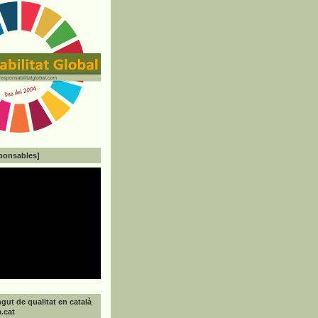
ponsables]
gut de qualitat en català
a.cat