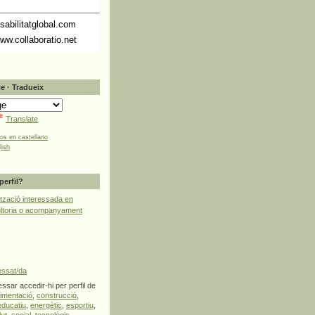
abilitatglobal.com
ww.collaboratio.net
e · Tradueix
Translate
tos en castellano
lish
perfil?
tzació interessada en
ultoria o acompanyament
essat/da
ssar accedir-hi per perfil de
limentació
,
construcció
,
educatiu
,
energètic
,
esportiu
,
lut
,
social
,
tecnològic
,