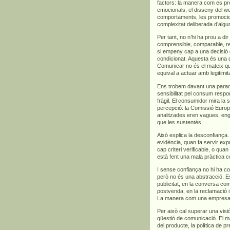
factors: la manera com es pre
emocionals, el disseny del we
comportaments, les promocions
complexitat deliberada d’algu
Per tant, no n’hi ha prou a di
comprensible, comparable, rel
si empeny cap a una decisió 
condicionat. Aquesta és una d
Comunicar no és el mateix qu
equival a actuar amb legitimita
Ens trobem davant una para
sensibilitat pel consum respo
fràgil. El consumidor mira la s
percepció: la Comissió Euro
analitzades eren vagues, en
que les sustentés.
Això explica la desconfian
evidència, quan fa servir exp
cap criteri verificable, o qua
està fent una mala pràctica c
I sense confiança no hi ha co
però no és una abstracció. Es
publicitat, en la conversa com
postvenda, en la reclamació i,
La manera com una empresa ve
Per això cal superar una vis
qüestió de comunicació. El m
del producte, la política de p