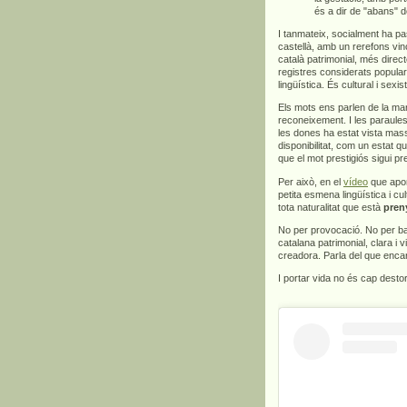
és a dir de "abans" d
I tanmateix, socialment ha pa
castellà, amb un rerefons vinc
català patrimonial, més direct
registres considerats popula
lingüística. És cultural i sexis
Els mots ens parlen de la man
reconeixement. I les paraules
les dones ha estat vista mas
disponibilitat, com un estat q
que el mot prestigiós sigui p
Per això, en el
vídeo
que apor
petita esmena lingüística i c
tota naturalitat que està
pren
No per provocació. No per bar
catalana patrimonial, clara i v
creadora. Parla del que encar
I portar vida no és cap dest