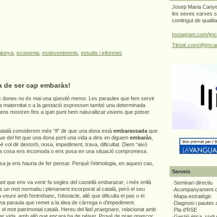
Josep Maria Canyel
les seves xarxes s
contingut de qualit
Instagram.com/jmc
Tiktok.com/@jmcan
alunya
,
economia
,
esdeveniments
,
estudis i informes
a de ser cap embaràs!
 dones no és mai una qüestió menor. Les paraules que fem servir
 la maternitat o a la gestació expressen també una determinada
 ens mostren fins a quin punt hem naturalitzat visions que potser
atalà considerem més “fi” dir que una dona està
embarassada
que
que del fet que una dona porti una vida a dins en diguem
embaràs
,
vol dir destorb, nosa, impediment, trava, dificultat. Diem “això
a cosa ens incomoda o ens posa en una situació compromesa.
 ja ens hauria de fer pensar. Perquè l’etimologia, en aquest cas,
Serveis
t que ens va venir fa segles del castellà
embarazar
, i més enllà
·Seminari directiu
s un mot normatiu i plenament incorporat al català, però el seu
·Acompanyament di
 a veure amb l’entrebanc, l’obstacle, allò que dificulta el pas o el
·Mapa estratègic
una paraula que remet a la idea de càrrega o d’impediment.
·Diagnosi i pautes
el mot patrimonial català. Hereu del llatí
praegnare
, relacionat amb
·Pla d'RSE
tar vida, amb allò que encara ha de néixer. Prové de
prae gnascor
,
·Gestió ètica, codi 