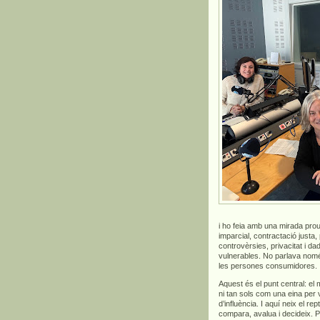
i ho feia amb una mirada prou
imparcial, contractació justa,
controvèrsies, privacitat i 
vulnerables. No parlava només 
les persones consumidores.
Aquest és el punt central: el
ni tan sols com una eina per
d’influència. I aquí neix el 
compara, avalua i decideix. 