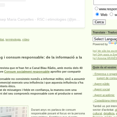
www.respons
Web
w
A post shared by Josep Maria Canyelles - RSC i etimologies (@jmcanyelles)
Translate · Traduc
ltat
,
terminologia
,
vídeo
Powered by
[es] Ver sólo los escri
[en] Only posts in Eng
g i consum responsable: de la informació a la
[oc] Arrevirar ARANÉS
Quin és el vostre 
revista que m'han fet a Canal Blau Ràdio, amb motiu dels 40
bre
Consum socialment responsable
aprofito per compartir
- Empresa o organi
suport de cons
onsable no consisteix només a informar millor, sinó a assumir
omercial exerceix una influència i que aquesta influència s’ha
- Agent públic
teris ètics.
- Agent social
at de missatges i feble en confiança, la manera com una
nt del seu compromís responsable com el producte o servei
- Agent acadèmic
- Ciutadà/ana inter
També us pot intere
Durant anys es parlava de consum
sector d'activitat:
a
responsable posant el focus en la persona
cultural
,
detallista
,
consumidora. Semblava que el repte
financer
,
mèdia
,
sa