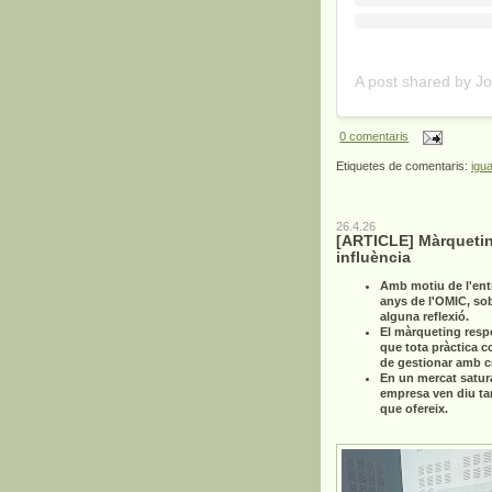
0 comentaris
Etiquetes de comentaris:
igua
26.4.26
[ARTICLE] Màrquetin
influència
Amb motiu de l'ent
anys de l'OMIC, so
alguna reflexió.
El màrqueting resp
que tota pràctica c
de gestionar amb cri
En un mercat satur
empresa ven diu ta
que ofereix.