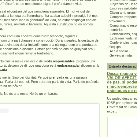
e "nèixer": és un mot directe, digne i profundament vital.
·Objectius de Des
·Empresa saludabl
ssat el contrari del que semblaria esperable. El mot vingut del
·Diàleg amb grups 
ulat a la nosa o a l’entrebanc, ha acabat adquirint prestigi. I el mot
·Compres responsa
e i més vinculat a la generació de vida, ha estat desplaçat cap als
proveïment
rs, rurals, animals o barroers. Aquesta substitució no és només
·Comunicació respo
ta.
memòries
·Certificacions, eti
era com una societat construeix respecte, dignitat i
·Esdeveniments, el
 són una part d’aquesta construcció. Durant segles, la gestació de
·Conferències, capa
sa sovint des de la limitació: com una càrrega, com una pèrdua de
d'equips
ue condiciona o dificulta. Potser per això no ens ha grinyolat prou
·Acció social
recisament el que remet a l’entrebanc.
·Serveis a mida
to dins la meva col·lecció de
mots responsables
, proposo una
ultural: deixem de dir que una dona està
embarassada
i diguem amb
Entrada destacad
yada
.
Descarregueu-v
VALOR AFEGIT".
roeria. Sinó per dignitat. Perquè
prenyada
és una paraula
de pas, si pode
ital. Parla del cos, sí. Però sobretot parla de vida. Parla de potència
i microemprese
a ha de néixer.
pràctiques de r
orb. No és una nosa. No és un embaràs.
Us podeu descarrega
l'RSE per a pimes d
Universitat de Giron
exce...