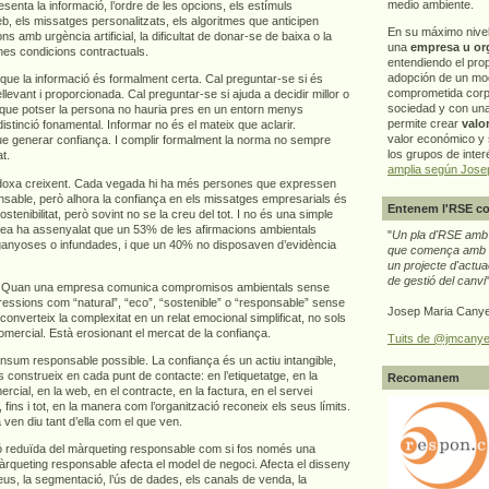
medio ambiente.
senta la informació, l’ordre de les opcions, els estímuls
b, els missatges personalitzats, els algoritmes que anticipen
En su máximo nive
 amb urgència artificial, la dificultat de donar-se de baixa o la
una
empresa u or
nes condicions contractuals.
entendiendo el pro
adopción de un mo
r que la informació és formalment certa. Cal preguntar-se si és
comprometida corp
levant i proporcionada. Cal preguntar-se si ajuda a decidir millor o
sociedad y con un
que potser la persona no hauria pres en un entorn menys
permite crear
valo
istinció fonamental. Informar no és el mateix que aclarir.
valor económico y s
e generar confiança. I complir formalment la norma no sempre
los grupos de interé
t.
amplia según Jose
doxa creixent. Cada vegada hi ha més persones que expressen
nsable, però alhora la confiança en els missatges empresarials és
Entenem l'RSE co
ostenibilitat, però sovint no se la creu del tot. I no és una simple
pea ha assenyalat que un 53% de les afirmacions ambientals
"
Un pla d'RSE amb g
ganyoses o infundades, i que un 40% no disposaven d’evidència
que comença amb e
un projecte d'actua
de gestió del canvi
ça. Quan una empresa comunica compromisos ambientals sense
ressions com “natural”, “eco”, “sostenible” o “responsable” sense
Josep Maria Canye
n converteix la complexitat en un relat emocional simplificat, no sols
omercial. Està erosionant el mercat de la confiança.
Tuits de @jmcanye
nsum responsable possible. La confiança és un actiu intangible,
 construeix en cada punt de contacte: en l’etiquetatge, en la
Recomanem
ercial, en la web, en el contracte, en la factura, en el servei
 fins i tot, en la manera com l’organització reconeix els seus límits.
n diu tant d’ella com el que ven.
ió reduïda del màrqueting responsable com si fos només una
àrqueting responsable afecta el model de negoci. Afecta el disseny
reus, la segmentació, l’ús de dades, els canals de venda, la