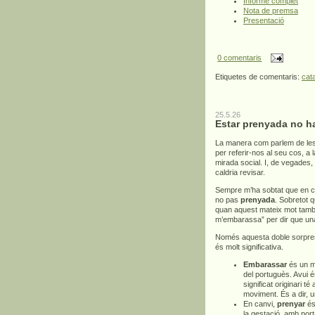
Informe complet
Nota de premsa
Presentació
0 comentaris
Etiquetes de comentaris:
cat
25.5.26
Estar prenyada no h
La manera com parlem de les
per referir-nos al seu cos, a
mirada social. I, de vegades,
caldria revisar.
Sempre m’ha sobtat que en c
no pas
prenyada
. Sobretot 
quan aquest mateix mot també 
m’embarassa” per dir que un
Només aquesta doble sorpresa
és molt significativa.
Embarassar
és un mo
del portuguès. Avui é
significat originari té
moviment. És a dir, 
En canvi,
prenyar
és 
la gestació, amb por