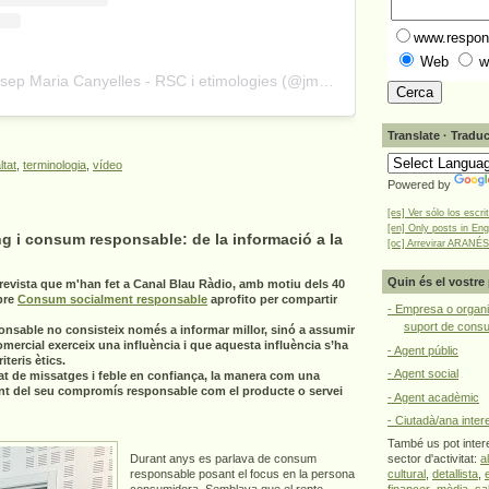
www.respons
Web
w
A post shared by Josep Maria Canyelles - RSC i etimologies (@jmcanyelles)
Translate · Traduc
ltat
,
terminologia
,
vídeo
Powered by
[es] Ver sólo los escri
[en] Only posts in Eng
g i consum responsable: de la informació a la
[oc] Arrevirar ARANÉS
Quin és el vostre 
revista que m'han fet a Canal Blau Ràdio, amb motiu dels 40
bre
Consum socialment responsable
aprofito per compartir
- Empresa o organi
suport de cons
onsable no consisteix només a informar millor, sinó a assumir
omercial exerceix una influència i que aquesta influència s’ha
- Agent públic
teris ètics.
- Agent social
at de missatges i feble en confiança, la manera com una
nt del seu compromís responsable com el producte o servei
- Agent acadèmic
- Ciutadà/ana inter
També us pot intere
Durant anys es parlava de consum
sector d'activitat:
a
responsable posant el focus en la persona
cultural
,
detallista
,
consumidora. Semblava que el repte
financer
,
mèdia
,
sa