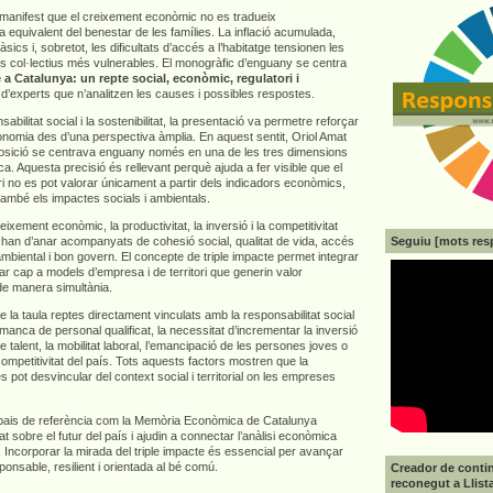
e manifest que el creixement econòmic no es tradueix
 equivalent del benestar de les famílies. La inflació acumulada,
sics i, sobretot, les dificultats d’accés a l’habitatge tensionen les
els col·lectius més vulnerables. El monogràfic d’enguany se centra
 a Catalunya: un repte social, econòmic, regulatori i
 d’experts que n’analitzen les causes i possibles respostes.
abilitat social i la sostenibilitat, la presentació va permetre reforçar
economia des d’una perspectiva àmplia. En aquest sentit, Oriol Amat
osició se centrava enguany només en una de les tres dimensions
ca. Aquesta precisió és rellevant perquè ajuda a fer visible que el
i no es pot valorar únicament a partir dels indicadors econòmics,
també els impactes socials i ambientals.
ixement econòmic, la productivitat, la inversió i la competitivitat
Seguiu [mots res
 han d’anar acompanyats de cohesió social, qualitat de vida, accés
 ambiental i bon govern. El concepte de triple impacte permet integrar
r cap a models d’empresa i de territori que generin valor
de manera simultània.
a taula reptes directament vinculats amb la responsabilitat social
anca de personal qualificat, la necessitat d’incrementar la inversió
e talent, la mobilitat laboral, l’emancipació de les persones joves o
 competitivitat del país. Tots aquests factors mostren que la
es pot desvincular del context social i territorial on les empreses
pais de referència com la Memòria Econòmica de Catalunya
at sobre el futur del país i ajudin a connectar l’anàlisi econòmica
 Incorporar la mirada del triple impacte és essencial per avançar
nsable, resilient i orientada al bé comú.
Creador de contin
reconegut a Llist