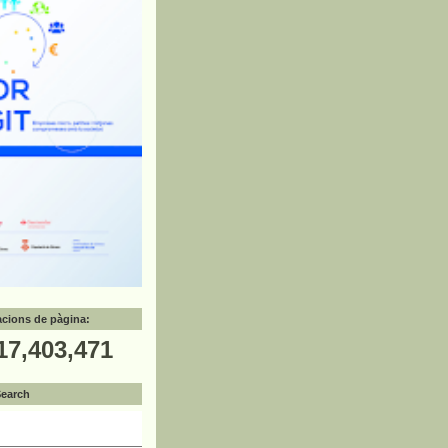
zacions de pàgina:
17,403,471
Search