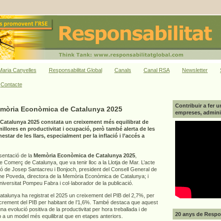
aria Canyelles
Responsabilitat Global
Canals
Canal RSA
Newsletter
Contacte
Contribuir a fer u
emòria Econòmica de Catalunya 2025
empreses, adminis
atalunya 2025 constata un creixement més equilibrat de
llores en productivitat i ocupació, però també alerta de les
star de les llars, especialment per la inflació i l’accés a
esentació de la
Memòria Econòmica de Catalunya 2025
,
Comerç de Catalunya, que va tenir lloc a la Llotja de Mar. L’acte
ió de Josep Santacreu i Bonjoch, president del Consell General de
 Poveda, directora de la Memòria Econòmica de Catalunya; i
Universitat Pompeu Fabra i col·laborador de la publicació.
alunya ha registrat el 2025 un creixement del PIB del 2,7%, per
increment del PIB per habitant de l’1,6%. També destaca que aquest
a evolució positiva de la productivitat per hora treballada i de
20 anys de Respon
p a un model més equilibrat que en etapes anteriors.