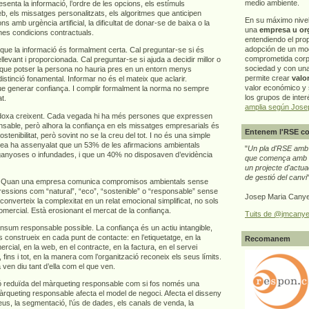
medio ambiente.
senta la informació, l’ordre de les opcions, els estímuls
b, els missatges personalitzats, els algoritmes que anticipen
En su máximo nive
 amb urgència artificial, la dificultat de donar-se de baixa o la
una
empresa u or
nes condicions contractuals.
entendiendo el pro
adopción de un mo
r que la informació és formalment certa. Cal preguntar-se si és
comprometida corp
levant i proporcionada. Cal preguntar-se si ajuda a decidir millor o
sociedad y con un
que potser la persona no hauria pres en un entorn menys
permite crear
valo
istinció fonamental. Informar no és el mateix que aclarir.
valor económico y s
e generar confiança. I complir formalment la norma no sempre
los grupos de interé
t.
amplia según Jose
doxa creixent. Cada vegada hi ha més persones que expressen
nsable, però alhora la confiança en els missatges empresarials és
Entenem l'RSE co
ostenibilitat, però sovint no se la creu del tot. I no és una simple
pea ha assenyalat que un 53% de les afirmacions ambientals
"
Un pla d'RSE amb g
ganyoses o infundades, i que un 40% no disposaven d’evidència
que comença amb e
un projecte d'actua
de gestió del canvi
ça. Quan una empresa comunica compromisos ambientals sense
ressions com “natural”, “eco”, “sostenible” o “responsable” sense
Josep Maria Canye
n converteix la complexitat en un relat emocional simplificat, no sols
omercial. Està erosionant el mercat de la confiança.
Tuits de @jmcanye
nsum responsable possible. La confiança és un actiu intangible,
 construeix en cada punt de contacte: en l’etiquetatge, en la
Recomanem
ercial, en la web, en el contracte, en la factura, en el servei
 fins i tot, en la manera com l’organització reconeix els seus límits.
n diu tant d’ella com el que ven.
ió reduïda del màrqueting responsable com si fos només una
àrqueting responsable afecta el model de negoci. Afecta el disseny
reus, la segmentació, l’ús de dades, els canals de venda, la