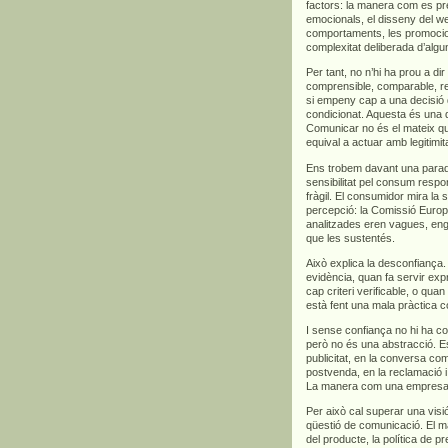
factors: la manera com es pre
emocionals, el disseny del we
comportaments, les promocions
complexitat deliberada d’algu
Per tant, no n’hi ha prou a di
comprensible, comparable, rel
si empeny cap a una decisió 
condicionat. Aquesta és una d
Comunicar no és el mateix qu
equival a actuar amb legitimita
Ens trobem davant una para
sensibilitat pel consum respo
fràgil. El consumidor mira la s
percepció: la Comissió Euro
analitzades eren vagues, en
que les sustentés.
Això explica la desconfian
evidència, quan fa servir exp
cap criteri verificable, o qua
està fent una mala pràctica c
I sense confiança no hi ha co
però no és una abstracció. Es
publicitat, en la conversa com
postvenda, en la reclamació i,
La manera com una empresa ve
Per això cal superar una vis
qüestió de comunicació. El m
del producte, la política de p