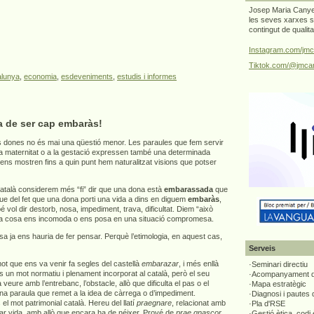
Josep Maria Canyel
les seves xarxes s
contingut de qualit
Instagram.com/jmc
Tiktok.com/@jmcan
alunya
,
economia
,
esdeveniments
,
estudis i informes
a de ser cap embaràs!
 dones no és mai una qüestió menor. Les paraules que fem servir
 la maternitat o a la gestació expressen també una determinada
 ens mostren fins a quin punt hem naturalitzat visions que potser
atalà considerem més “fi” dir que una dona està
embarassada
que
que del fet que una dona porti una vida a dins en diguem
embaràs
,
vol dir destorb, nosa, impediment, trava, dificultat. Diem “això
a cosa ens incomoda o ens posa en una situació compromesa.
 ja ens hauria de fer pensar. Perquè l’etimologia, en aquest cas,
Serveis
t que ens va venir fa segles del castellà
embarazar
, i més enllà
·Seminari directiu
s un mot normatiu i plenament incorporat al català, però el seu
·Acompanyament di
 a veure amb l’entrebanc, l’obstacle, allò que dificulta el pas o el
·Mapa estratègic
una paraula que remet a la idea de càrrega o d’impediment.
·Diagnosi i pautes
el mot patrimonial català. Hereu del llatí
praegnare
, relacionat amb
·Pla d'RSE
tar vida, amb allò que encara ha de néixer. Prové de
prae gnascor
,
·Gestió ètica, codi 