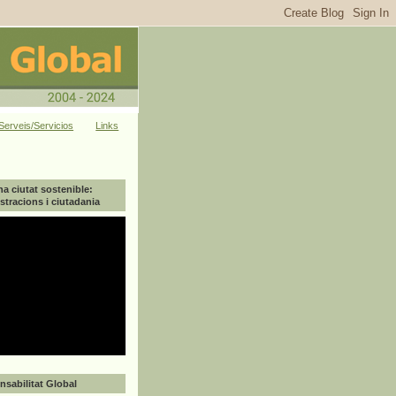
Serveis/Servicios
Links
na ciutat sostenible:
tracions i ciutadania
sabilitat Global