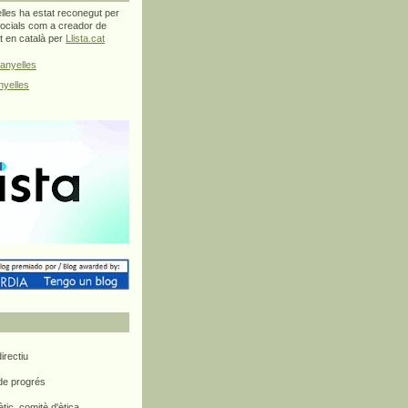
les ha estat reconegut per
ocials com a creador de
at en català per
Llista.cat
anyelles
yelles
rectiu
 de progrés
ètic, comitè d'ètica