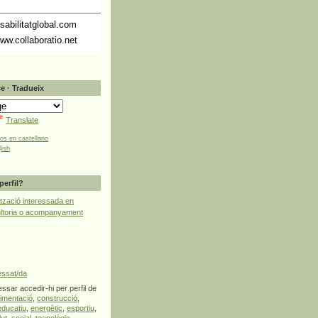
abilitatglobal.com
ww.collaboratio.net
e · Tradueix
Translate
tos en castellano
lish
perfil?
tzació interessada en
ultoria o acompanyament
essat/da
ssar accedir-hi per perfil de
limentació
,
construcció
,
educatiu
,
energètic
,
esportiu
,
lut
,
social
,
tecnològic
,