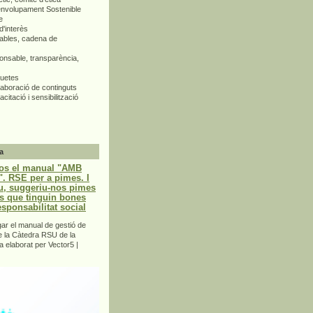
envolupament Sostenible
e
d'interès
bles, cadena de
nsable, transparència,
quetes
aboració de continguts
citació i sensibilització
a
os el manual "AMB
 RSE per a pimes. I
u, suggeriu-nos pimes
s que tinguin bones
esponsabilitat social
r el manual de gestió de
e la Càtedra RSU de la
a elaborat per Vector5 |