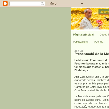
Pàgina principal
Josep M
Publicacions
Agenda
26.6.26
Presentació de la M
La Memòria Econòmica de C
l’economia catalana, amb mi
tensions que afecten el bene
l’habitatge.
Ahir vaig assistir ahir a la pr
elaborada per les Cambres de 
va comptar amb la participac
Cambres de Catalunya; Carme
Oriol Amat, catedràtic de la 
La Memòria assenyala que Cat
sobre de la zona euro, i un 
creixement s’ha recolzat en un
l’ocupació, fet que apunta ca