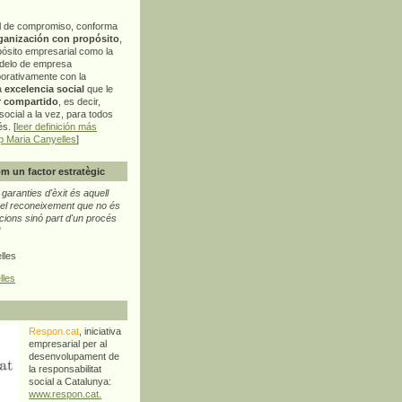
l de compromiso, conforma
ganización con propósito
,
pósito empresarial como la
delo de empresa
orativamente con la
a
excelencia social
que le
r compartido
, es decir,
ocial a la vez, para todos
s. [
leer definición más
p Maria Canyelles
]
m un factor estratègic
aranties d'èxit és aquell
l reconeixement que no és
cions sinó part d'un procés
"
lles
lles
Respon.cat
, iniciativa
empresarial per al
desenvolupament de
la responsabilitat
social a Catalunya:
www.respon.cat.