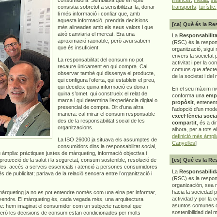
consistia sobretot a sensibilitzar-la, donar-
transports
,
turístic.
li més informació i confiar que, amb
aquesta informació, prendria decisions
[ca] Què és la Re
més alineades amb els seus valors i que
això canviaria el mercat. Era una
La
Responsabilita
aproximació raonable, però avui sabem
(RSC) és la respon
que és insuficient.
organització, sigui 
envers la societat 
La responsabilitat del consum no pot
activitat i per la co
recaure únicament en qui compra. Cal
comuns que afecten 
observar també qui dissenya el producte,
de la societat i del
qui configura l’oferta, qui estableix el preu,
qui decideix quina informació es dona i
En el seu màxim ni
quina s’omet, qui construeix el relat de
conforma una
emp
marca i qui determina l’experiència digital o
propòsit
, entenen
presencial de compra. Dit d’una altra
l’adopció d’un mod
manera: cal mirar el consum responsable
excel·lència socia
des de la responsabilitat social de les
compartit
, és a di
organitzacions.
alhora, per a tots e
definició més àmpl
La ISO 26000 ja situava els assumptes de
Canyelles
]
consumidors dins la responsabilitat social,
 àmplia: pràctiques justes de màrqueting, informació objectiva i
 protecció de la salut i la seguretat, consum sostenible, resolució de
[es] Qué es la Re
dades, accés a serveis essencials i atenció a persones consumidores
La
Responsabilida
de publicitat; parlava de la relació sencera entre l’organització i
(RSC) es la respo
organización, sea m
hacia la sociedad 
 màrqueting ja no es pot entendre només com una eina per informar,
actividad y por la 
 vendre. El màrqueting és, cada vegada més, una arquitectura
asuntos comunes q
repte: hem imaginat el consumidor com un subjecte racional que
sostenibilidad del 
Però les decisions de consum estan condicionades per molts