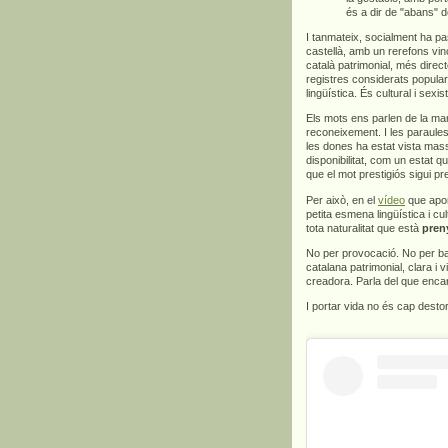
és a dir de "abans" d
I tanmateix, socialment ha pa
castellà, amb un rerefons vinc
català patrimonial, més direct
registres considerats popula
lingüística. És cultural i sexis
Els mots ens parlen de la man
reconeixement. I les paraules
les dones ha estat vista mas
disponibilitat, com un estat q
que el mot prestigiós sigui p
Per això, en el
vídeo
que apor
petita esmena lingüística i c
tota naturalitat que està
pren
No per provocació. No per bar
catalana patrimonial, clara i v
creadora. Parla del que encar
I portar vida no és cap dest