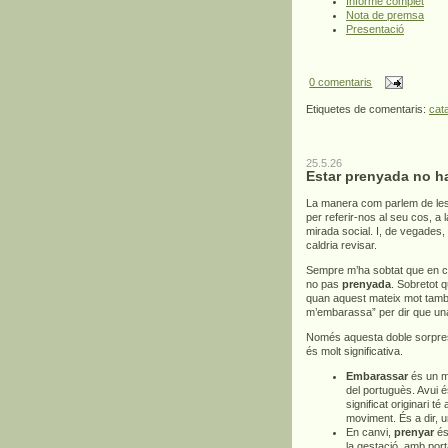
Informe complet
Nota de premsa
Presentació
0 comentaris
Etiquetes de comentaris:
cat
25.5.26
Estar prenyada no h
La manera com parlem de les
per referir-nos al seu cos, a
mirada social. I, de vegades,
caldria revisar.
Sempre m’ha sobtat que en c
no pas
prenyada
. Sobretot 
quan aquest mateix mot també 
m’embarassa” per dir que un
Només aquesta doble sorpresa
és molt significativa.
Embarassar
és un mo
del portuguès. Avui é
significat originari té
moviment. És a dir, 
En canvi,
prenyar
és 
la gestació, amb por