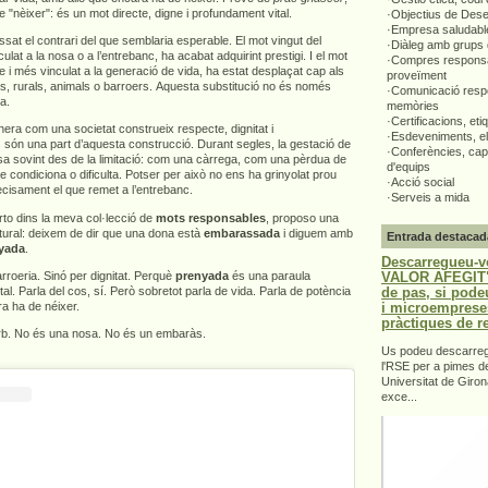
e "nèixer": és un mot directe, digne i profundament vital.
·Objectius de Des
·Empresa saludabl
ssat el contrari del que semblaria esperable. El mot vingut del
·Diàleg amb grups 
ulat a la nosa o a l’entrebanc, ha acabat adquirint prestigi. I el mot
·Compres responsa
e i més vinculat a la generació de vida, ha estat desplaçat cap als
proveïment
rs, rurals, animals o barroers. Aquesta substitució no és només
·Comunicació respo
ta.
memòries
·Certificacions, eti
era com una societat construeix respecte, dignitat i
·Esdeveniments, el
 són una part d’aquesta construcció. Durant segles, la gestació de
·Conferències, capa
sa sovint des de la limitació: com una càrrega, com una pèrdua de
d'equips
ue condiciona o dificulta. Potser per això no ens ha grinyolat prou
·Acció social
recisament el que remet a l’entrebanc.
·Serveis a mida
to dins la meva col·lecció de
mots responsables
, proposo una
ultural: deixem de dir que una dona està
embarassada
i diguem amb
Entrada destacad
yada
.
Descarregueu-v
VALOR AFEGIT".
roeria. Sinó per dignitat. Perquè
prenyada
és una paraula
de pas, si pode
ital. Parla del cos, sí. Però sobretot parla de vida. Parla de potència
i microemprese
a ha de néixer.
pràctiques de r
orb. No és una nosa. No és un embaràs.
Us podeu descarrega
l'RSE per a pimes d
Universitat de Giron
exce...