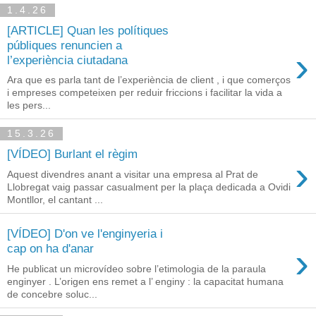
1.4.26
[ARTICLE] Quan les polítiques
públiques renuncien a
›
l’experiència ciutadana
Ara que es parla tant de l’experiència de client , i que comerços
i empreses competeixen per reduir friccions i facilitar la vida a
les pers...
15.3.26
[VÍDEO] Burlant el règim
›
Aquest divendres anant a visitar una empresa al Prat de
Llobregat vaig passar casualment per la plaça dedicada a Ovidi
Montllor, el cantant ...
[VÍDEO] D'on ve l'enginyeria i
›
cap on ha d'anar
He publicat un microvídeo sobre l’etimologia de la paraula
enginyer . L’origen ens remet a l’ enginy : la capacitat humana
de concebre soluc...