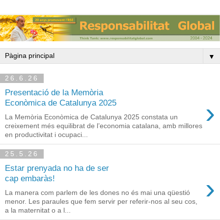
▼
26.6.26
Presentació de la Memòria
›
Econòmica de Catalunya 2025
La Memòria Econòmica de Catalunya 2025 constata un
creixement més equilibrat de l’economia catalana, amb millores
en productivitat i ocupaci...
25.5.26
Estar prenyada no ha de ser
›
cap embaràs!
La manera com parlem de les dones no és mai una qüestió
menor. Les paraules que fem servir per referir-nos al seu cos,
a la maternitat o a l...