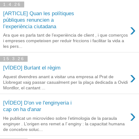
1.4.26
[ARTICLE] Quan les polítiques
públiques renuncien a
›
l’experiència ciutadana
Ara que es parla tant de l’experiència de client , i que comerços
i empreses competeixen per reduir friccions i facilitar la vida a
les pers...
15.3.26
[VÍDEO] Burlant el règim
›
Aquest divendres anant a visitar una empresa al Prat de
Llobregat vaig passar casualment per la plaça dedicada a Ovidi
Montllor, el cantant ...
[VÍDEO] D'on ve l'enginyeria i
›
cap on ha d'anar
He publicat un microvídeo sobre l’etimologia de la paraula
enginyer . L’origen ens remet a l’ enginy : la capacitat humana
de concebre soluc...