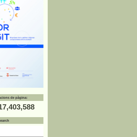
zacions de pàgina:
17,403,588
Search