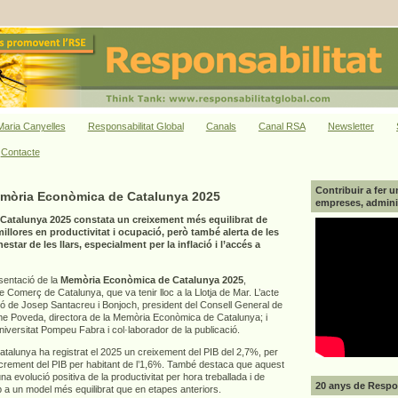
aria Canyelles
Responsabilitat Global
Canals
Canal RSA
Newsletter
Contacte
Contribuir a fer u
emòria Econòmica de Catalunya 2025
empreses, adminis
atalunya 2025 constata un creixement més equilibrat de
llores en productivitat i ocupació, però també alerta de les
star de les llars, especialment per la inflació i l’accés a
esentació de la
Memòria Econòmica de Catalunya 2025
,
Comerç de Catalunya, que va tenir lloc a la Llotja de Mar. L’acte
ió de Josep Santacreu i Bonjoch, president del Consell General de
 Poveda, directora de la Memòria Econòmica de Catalunya; i
Universitat Pompeu Fabra i col·laborador de la publicació.
alunya ha registrat el 2025 un creixement del PIB del 2,7%, per
increment del PIB per habitant de l’1,6%. També destaca que aquest
a evolució positiva de la productivitat per hora treballada i de
20 anys de Respon
p a un model més equilibrat que en etapes anteriors.