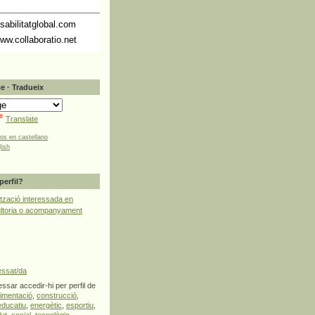
abilitatglobal.com
ww.collaboratio.net
e · Tradueix
Translate
tos en castellano
lish
perfil?
tzació interessada en
ultoria o acompanyament
essat/da
ssar accedir-hi per perfil de
limentació
,
construcció
,
educatiu
,
energètic
,
esportiu
,
lut
,
social
,
tecnològic
,