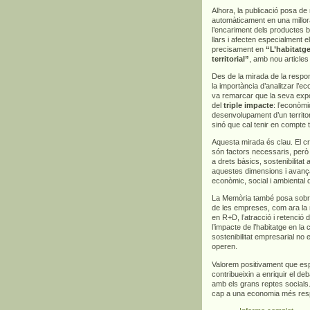
Alhora, la publicació posa d
automàticament en una millora
l’encariment dels productes bà
llars i afecten especialment 
precisament en
“L’habitatge
territorial”
, amb nou articles
Des de la mirada de la respons
la importància d’analitzar l’
va remarcar que la seva exp
del
triple impacte
: l’econòmi
desenvolupament d’un territor
sinó que cal tenir en compte 
Aquesta mirada és clau. El cre
són factors necessaris, però
a drets bàsics, sostenibilitat
aquestes dimensions i avança
econòmic, social i ambiental 
La Memòria també posa sobre l
de les empreses, com ara la m
en R+D, l’atracció i retenció d
l’impacte de l’habitatge en la
sostenibilitat empresarial no 
operen.
Valorem positivament que es
contribueixin a enriquir el deb
amb els grans reptes socials.
cap a una economia més respo