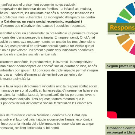
e manifest que el creixement econòmic no es tradueix
 equivalent del benestar de les famílies. La inflació acumulada,
sics i, sobretot, les dificultats d’accés a l’habitatge tensionen les
els col·lectius més vulnerables. El monogràfic d’enguany se centra
 a Catalunya: un repte social, econòmic, regulatori i
 d’experts que n’analitzen les causes i possibles respostes.
abilitat social i la sostenibilitat, la presentació va permetre reforçar
economia des d’una perspectiva àmplia. En aquest sentit, Oriol Amat
osició se centrava enguany només en una de les tres dimensions
ca. Aquesta precisió és rellevant perquè ajuda a fer visible que el
i no es pot valorar únicament a partir dels indicadors econòmics,
també els impactes socials i ambientals.
ixement econòmic, la productivitat, la inversió i la competitivitat
Seguiu [mots res
 han d’anar acompanyats de cohesió social, qualitat de vida, accés
 ambiental i bon govern. El concepte de triple impacte permet integrar
r cap a models d’empresa i de territori que generin valor
de manera simultània.
a taula reptes directament vinculats amb la responsabilitat social
anca de personal qualificat, la necessitat d’incrementar la inversió
e talent, la mobilitat laboral, l’emancipació de les persones joves o
 competitivitat del país. Tots aquests factors mostren que la
es pot desvincular del context social i territorial on les empreses
pais de referència com la Memòria Econòmica de Catalunya
at sobre el futur del país i ajudin a connectar l’anàlisi econòmica
 Incorporar la mirada del triple impacte és essencial per avançar
nsable, resilient i orientada al bé comú.
Creador de contin
reconegut a Llist