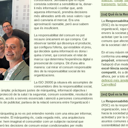
consistia sobretot a sensibilitzar-la, donar-
transports
,
turístic.
li més informació i confiar que, amb
aquesta informació, prendria decisions
[ca] Què és la Re
més alineades amb els seus valors i que
això canviaria el mercat. Era una
La
Responsabilita
aproximació raonable, però avui sabem
(RSC) és la respon
que és insuficient.
organització, sigui 
envers la societat 
La responsabilitat del consum no pot
activitat i per la co
recaure únicament en qui compra. Cal
comuns que afecten 
observar també qui dissenya el producte,
de la societat i del
qui configura l’oferta, qui estableix el preu,
qui decideix quina informació es dona i
En el seu màxim ni
quina s’omet, qui construeix el relat de
conforma una
emp
marca i qui determina l’experiència digital o
propòsit
, entenen
presencial de compra. Dit d’una altra
l’adopció d’un mod
manera: cal mirar el consum responsable
excel·lència socia
des de la responsabilitat social de les
compartit
, és a di
organitzacions.
alhora, per a tots e
definició més àmpl
La ISO 26000 ja situava els assumptes de
Canyelles
]
consumidors dins la responsabilitat social,
 àmplia: pràctiques justes de màrqueting, informació objectiva i
 protecció de la salut i la seguretat, consum sostenible, resolució de
[es] Qué es la Re
dades, accés a serveis essencials i atenció a persones consumidores
La
Responsabilida
de publicitat; parlava de la relació sencera entre l’organització i
(RSC) es la respo
organización, sea m
hacia la sociedad 
 màrqueting ja no es pot entendre només com una eina per informar,
actividad y por la 
 vendre. El màrqueting és, cada vegada més, una arquitectura
asuntos comunes q
repte: hem imaginat el consumidor com un subjecte racional que
sostenibilidad del 
Però les decisions de consum estan condicionades per molts