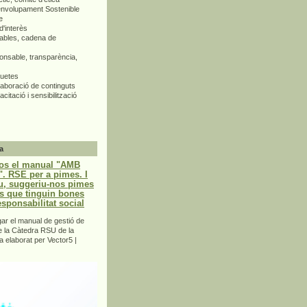
envolupament Sostenible
e
d'interès
bles, cadena de
nsable, transparència,
quetes
aboració de continguts
citació i sensibilització
a
os el manual "AMB
 RSE per a pimes. I
u, suggeriu-nos pimes
s que tinguin bones
esponsabilitat social
r el manual de gestió de
e la Càtedra RSU de la
a elaborat per Vector5 |