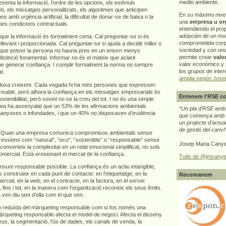
medio ambiente.
senta la informació, l’ordre de les opcions, els estímuls
b, els missatges personalitzats, els algoritmes que anticipen
En su máximo nive
 amb urgència artificial, la dificultat de donar-se de baixa o la
una
empresa u or
nes condicions contractuals.
entendiendo el pro
adopción de un mo
r que la informació és formalment certa. Cal preguntar-se si és
comprometida corp
levant i proporcionada. Cal preguntar-se si ajuda a decidir millor o
sociedad y con un
que potser la persona no hauria pres en un entorn menys
permite crear
valo
istinció fonamental. Informar no és el mateix que aclarir.
valor económico y s
e generar confiança. I complir formalment la norma no sempre
los grupos de interé
t.
amplia según Jose
doxa creixent. Cada vegada hi ha més persones que expressen
nsable, però alhora la confiança en els missatges empresarials és
Entenem l'RSE co
ostenibilitat, però sovint no se la creu del tot. I no és una simple
pea ha assenyalat que un 53% de les afirmacions ambientals
"
Un pla d'RSE amb g
ganyoses o infundades, i que un 40% no disposaven d’evidència
que comença amb e
un projecte d'actua
de gestió del canvi
ça. Quan una empresa comunica compromisos ambientals sense
ressions com “natural”, “eco”, “sostenible” o “responsable” sense
Josep Maria Canye
n converteix la complexitat en un relat emocional simplificat, no sols
omercial. Està erosionant el mercat de la confiança.
Tuits de @jmcanye
nsum responsable possible. La confiança és un actiu intangible,
 construeix en cada punt de contacte: en l’etiquetatge, en la
Recomanem
ercial, en la web, en el contracte, en la factura, en el servei
 fins i tot, en la manera com l’organització reconeix els seus límits.
n diu tant d’ella com el que ven.
ió reduïda del màrqueting responsable com si fos només una
àrqueting responsable afecta el model de negoci. Afecta el disseny
reus, la segmentació, l’ús de dades, els canals de venda, la