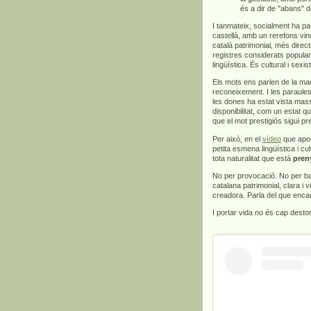
és a dir de "abans" d
I tanmateix, socialment ha pa
castellà, amb un rerefons vinc
català patrimonial, més direct
registres considerats popula
lingüística. És cultural i sexis
Els mots ens parlen de la man
reconeixement. I les paraules
les dones ha estat vista mas
disponibilitat, com un estat q
que el mot prestigiós sigui p
Per això, en el
vídeo
que apor
petita esmena lingüística i c
tota naturalitat que està
pren
No per provocació. No per bar
catalana patrimonial, clara i v
creadora. Parla del que encar
I portar vida no és cap dest