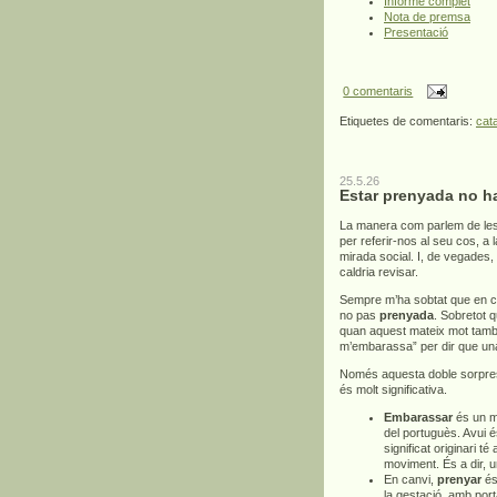
Informe complet
Nota de premsa
Presentació
0 comentaris
Etiquetes de comentaris:
cat
25.5.26
Estar prenyada no h
La manera com parlem de les
per referir-nos al seu cos, a
mirada social. I, de vegades,
caldria revisar.
Sempre m’ha sobtat que en c
no pas
prenyada
. Sobretot 
quan aquest mateix mot també 
m’embarassa” per dir que un
Només aquesta doble sorpresa
és molt significativa.
Embarassar
és un mo
del portuguès. Avui é
significat originari té
moviment. És a dir, 
En canvi,
prenyar
és 
la gestació, amb por