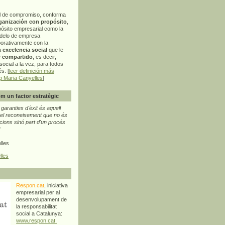
l de compromiso, conforma
ganización con propósito
,
pósito empresarial como la
delo de empresa
orativamente con la
a
excelencia social
que le
r compartido
, es decir,
ocial a la vez, para todos
s. [
leer definición más
p Maria Canyelles
]
m un factor estratègic
aranties d'èxit és aquell
l reconeixement que no és
cions sinó part d'un procés
"
lles
lles
Respon.cat
, iniciativa
empresarial per al
desenvolupament de
la responsabilitat
social a Catalunya:
www.respon.cat.