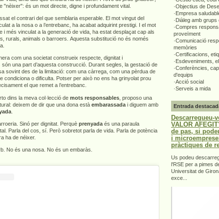
e "nèixer": és un mot directe, digne i profundament vital.
·Objectius de Des
·Empresa saludabl
ssat el contrari del que semblaria esperable. El mot vingut del
·Diàleg amb grups 
ulat a la nosa o a l’entrebanc, ha acabat adquirint prestigi. I el mot
·Compres responsa
e i més vinculat a la generació de vida, ha estat desplaçat cap als
proveïment
rs, rurals, animals o barroers. Aquesta substitució no és només
·Comunicació respo
ta.
memòries
·Certificacions, eti
era com una societat construeix respecte, dignitat i
·Esdeveniments, el
 són una part d’aquesta construcció. Durant segles, la gestació de
·Conferències, capa
sa sovint des de la limitació: com una càrrega, com una pèrdua de
d'equips
ue condiciona o dificulta. Potser per això no ens ha grinyolat prou
·Acció social
recisament el que remet a l’entrebanc.
·Serveis a mida
to dins la meva col·lecció de
mots responsables
, proposo una
ultural: deixem de dir que una dona està
embarassada
i diguem amb
Entrada destacad
yada
.
Descarregueu-v
VALOR AFEGIT".
roeria. Sinó per dignitat. Perquè
prenyada
és una paraula
de pas, si pode
ital. Parla del cos, sí. Però sobretot parla de vida. Parla de potència
i microemprese
a ha de néixer.
pràctiques de r
orb. No és una nosa. No és un embaràs.
Us podeu descarrega
l'RSE per a pimes d
Universitat de Giron
exce...