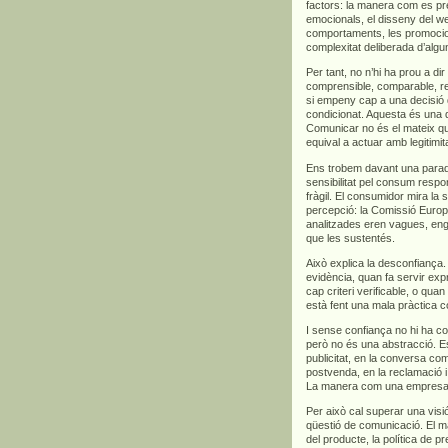
factors: la manera com es pre
emocionals, el disseny del we
comportaments, les promocions
complexitat deliberada d’algu
Per tant, no n’hi ha prou a di
comprensible, comparable, rel
si empeny cap a una decisió 
condicionat. Aquesta és una d
Comunicar no és el mateix qu
equival a actuar amb legitimita
Ens trobem davant una para
sensibilitat pel consum respo
fràgil. El consumidor mira la s
percepció: la Comissió Euro
analitzades eren vagues, en
que les sustentés.
Això explica la desconfian
evidència, quan fa servir exp
cap criteri verificable, o qua
està fent una mala pràctica c
I sense confiança no hi ha co
però no és una abstracció. Es
publicitat, en la conversa com
postvenda, en la reclamació i,
La manera com una empresa ve
Per això cal superar una vis
qüestió de comunicació. El m
del producte, la política de p