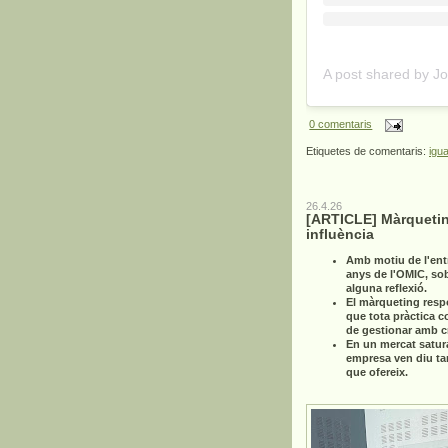
0 comentaris
Etiquetes de comentaris:
igua
26.4.26
[ARTICLE] Màrquetin
influència
Amb motiu de l'ent
anys de l'OMIC, so
alguna reflexió.
El màrqueting resp
que tota pràctica c
de gestionar amb cri
En un mercat satur
empresa ven diu ta
que ofereix.