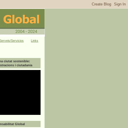
Serveis/Servicios
Links
na ciutat sostenible:
tracions i ciutadania
sabilitat Global