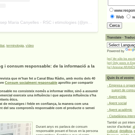
www.respons
Web
w
A post shared by Josep Maria Canyelles - RSC i etimologies (@jmcanyelles)
Translate · Traduc
ltat
,
terminologia
,
vídeo
Powered by
[es] Ver sólo los escri
[en] Only posts in Eng
g i consum responsable: de la informació a la
[oc] Arrevirar ARANÉS
Quin és el vostre 
revista que m'han fet a Canal Blau Ràdio, amb motiu dels 40
bre
Consum socialment responsable
aprofito per compartir
- Empresa o organi
suport de cons
onsable no consisteix només a informar millor, sinó a assumir
omercial exerceix una influència i que aquesta influència s’ha
- Agent públic
teris ètics.
- Agent social
at de missatges i feble en confiança, la manera com una
nt del seu compromís responsable com el producte o servei
- Agent acadèmic
- Ciutadà/ana inter
També us pot intere
Durant anys es parlava de consum
sector d'activitat:
a
responsable posant el focus en la persona
cultural
,
detallista
,
consumidora. Semblava que el repte
financer
,
mèdia
,
sa