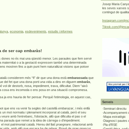
Josep Maria Canyel
les seves xarxes s
contingut de qualit
Instagram.com/jmc
Tiktok.com/@jmcan
alunya
,
economia
,
esdeveniments
,
estudis i informes
a de ser cap embaràs!
 dones no és mai una qüestió menor. Les paraules que fem servir
 la maternitat o a la gestació expressen també una determinada
 ens mostren fins a quin punt hem naturalitzat visions que potser
atalà considerem més “fi” dir que una dona està
embarassada
que
que del fet que una dona porti una vida a dins en diguem
embaràs
,
vol dir destorb, nosa, impediment, trava, dificultat. Diem “això
a cosa ens incomoda o ens posa en una situació compromesa.
 ja ens hauria de fer pensar. Perquè l’etimologia, en aquest cas,
Serveis
t que ens va venir fa segles del castellà
embarazar
, i més enllà
·Seminari directiu
s un mot normatiu i plenament incorporat al català, però el seu
·Acompanyament di
 a veure amb l’entrebanc, l’obstacle, allò que dificulta el pas o el
·Mapa estratègic
una paraula que remet a la idea de càrrega o d’impediment.
·Diagnosi i pautes
el mot patrimonial català. Hereu del llatí
praegnare
, relacionat amb
·Pla d'RSE
tar vida, amb allò que encara ha de néixer. Prové de
prae gnascor
,
·Gestió ètica, codi 