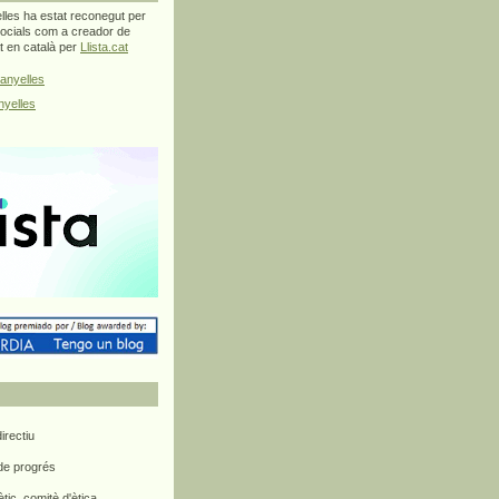
les ha estat reconegut per
ocials com a creador de
at en català per
Llista.cat
anyelles
yelles
rectiu
 de progrés
ètic, comitè d'ètica