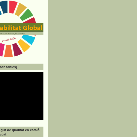
ponsables]
gut de qualitat en català
a.cat