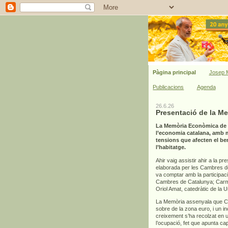
Pàgina principal
Josep M
Publicacions
Agenda
26.6.26
Presentació de la M
La Memòria Econòmica de C
l’economia catalana, amb mi
tensions que afecten el bene
l’habitatge.
Ahir vaig assistir ahir a la pr
elaborada per les Cambres de 
va comptar amb la participac
Cambres de Catalunya; Carme
Oriol Amat, catedràtic de la 
La Memòria assenyala que Cat
sobre de la zona euro, i un 
creixement s’ha recolzat en un
l’ocupació, fet que apunta ca