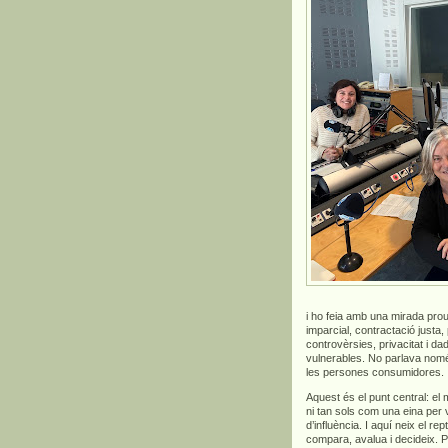
i ho feia amb una mirada prou
imparcial, contractació justa,
controvèrsies, privacitat i 
vulnerables. No parlava només 
les persones consumidores.
Aquest és el punt central: el
ni tan sols com una eina per
d’influència. I aquí neix el 
compara, avalua i decideix. 