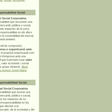
sponsabilitat Social
t Social Corporativa
sabilitat que assumeix una
mercantil, pública o social,
pels impactes de la seva
rresponsabilitat en els afers
la sostenibilitat del mercat,
 medi ambient.
vell de compromís,
resa o organització amb
t el propòsit empresarial com
el d’empresa amb una
l
que li permeti crear
valor
r, valor econòmic i social
ls grups d’interès. [
llegir
ia segons Josep Maria
sponsabilidad Social
d Social Corporativa
nsabilidad que asume una
ercantil, pública o social,
por los impactos de su
corresponsabilidad en los
ue afectan a la
mercado, de la sociedad y del