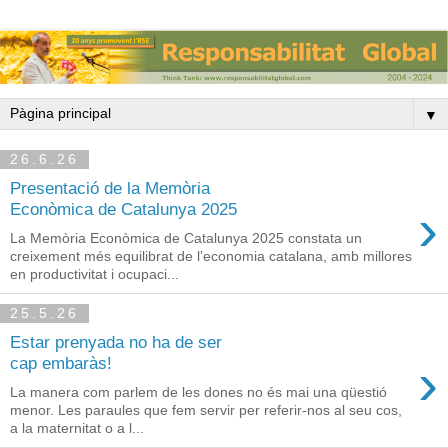
▼
26.6.26
Presentació de la Memòria
›
Econòmica de Catalunya 2025
La Memòria Econòmica de Catalunya 2025 constata un
creixement més equilibrat de l’economia catalana, amb millores
en productivitat i ocupaci...
25.5.26
Estar prenyada no ha de ser
›
cap embaràs!
La manera com parlem de les dones no és mai una qüestió
menor. Les paraules que fem servir per referir-nos al seu cos,
a la maternitat o a l...