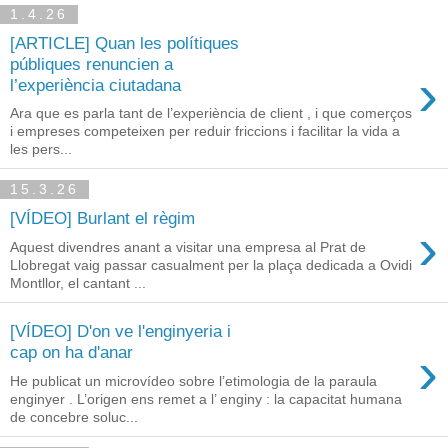
1.4.26
[ARTICLE] Quan les polítiques
públiques renuncien a
›
l’experiència ciutadana
Ara que es parla tant de l’experiència de client , i que comerços
i empreses competeixen per reduir friccions i facilitar la vida a
les pers...
15.3.26
[VÍDEO] Burlant el règim
›
Aquest divendres anant a visitar una empresa al Prat de
Llobregat vaig passar casualment per la plaça dedicada a Ovidi
Montllor, el cantant ...
[VÍDEO] D'on ve l'enginyeria i
›
cap on ha d'anar
He publicat un microvídeo sobre l’etimologia de la paraula
enginyer . L’origen ens remet a l’ enginy : la capacitat humana
de concebre soluc...