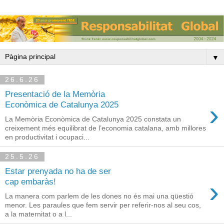
▼
26.6.26
Presentació de la Memòria
›
Econòmica de Catalunya 2025
La Memòria Econòmica de Catalunya 2025 constata un
creixement més equilibrat de l’economia catalana, amb millores
en productivitat i ocupaci...
25.5.26
Estar prenyada no ha de ser
›
cap embaràs!
La manera com parlem de les dones no és mai una qüestió
menor. Les paraules que fem servir per referir-nos al seu cos,
a la maternitat o a l...