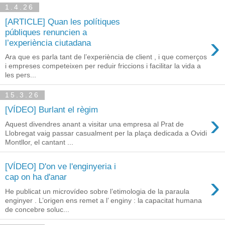
1.4.26
[ARTICLE] Quan les polítiques
públiques renuncien a
›
l’experiència ciutadana
Ara que es parla tant de l’experiència de client , i que comerços
i empreses competeixen per reduir friccions i facilitar la vida a
les pers...
15.3.26
[VÍDEO] Burlant el règim
›
Aquest divendres anant a visitar una empresa al Prat de
Llobregat vaig passar casualment per la plaça dedicada a Ovidi
Montllor, el cantant ...
[VÍDEO] D'on ve l'enginyeria i
›
cap on ha d'anar
He publicat un microvídeo sobre l’etimologia de la paraula
enginyer . L’origen ens remet a l’ enginy : la capacitat humana
de concebre soluc...