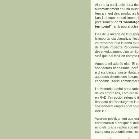
Alhora, la publicació posa d
automàticament en una millora
l’encariment dels productes bà
llars i afecten especialment 
precisament en
“L’habitatge
territorial”
, amb nou articles
Des de la mirada de la respons
la importància d’analitzar l’
va remarcar que la seva exp
del
triple impacte
: l’econòmi
desenvolupament d’un territor
sinó que cal tenir en compte 
Aquesta mirada és clau. El cre
són factors necessaris, però
a drets bàsics, sostenibilitat
aquestes dimensions i avança
econòmic, social i ambiental 
La Memòria també posa sobre l
de les empreses, com ara la m
en R+D, l’atracció i retenció d
l’impacte de l’habitatge en la
sostenibilitat empresarial no 
operen.
Valorem positivament que es
contribueixin a enriquir el deb
amb els grans reptes socials.
cap a una economia més respo