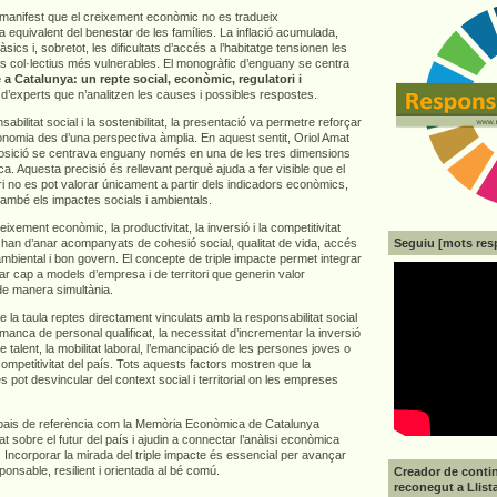
e manifest que el creixement econòmic no es tradueix
 equivalent del benestar de les famílies. La inflació acumulada,
sics i, sobretot, les dificultats d’accés a l’habitatge tensionen les
els col·lectius més vulnerables. El monogràfic d’enguany se centra
 a Catalunya: un repte social, econòmic, regulatori i
 d’experts que n’analitzen les causes i possibles respostes.
abilitat social i la sostenibilitat, la presentació va permetre reforçar
economia des d’una perspectiva àmplia. En aquest sentit, Oriol Amat
osició se centrava enguany només en una de les tres dimensions
ca. Aquesta precisió és rellevant perquè ajuda a fer visible que el
i no es pot valorar únicament a partir dels indicadors econòmics,
també els impactes socials i ambientals.
ixement econòmic, la productivitat, la inversió i la competitivitat
Seguiu [mots res
 han d’anar acompanyats de cohesió social, qualitat de vida, accés
 ambiental i bon govern. El concepte de triple impacte permet integrar
r cap a models d’empresa i de territori que generin valor
de manera simultània.
a taula reptes directament vinculats amb la responsabilitat social
anca de personal qualificat, la necessitat d’incrementar la inversió
e talent, la mobilitat laboral, l’emancipació de les persones joves o
 competitivitat del país. Tots aquests factors mostren que la
es pot desvincular del context social i territorial on les empreses
pais de referència com la Memòria Econòmica de Catalunya
at sobre el futur del país i ajudin a connectar l’anàlisi econòmica
 Incorporar la mirada del triple impacte és essencial per avançar
nsable, resilient i orientada al bé comú.
Creador de contin
reconegut a Llist