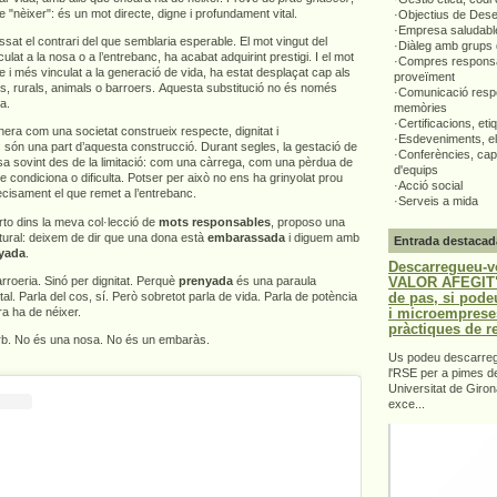
e "nèixer": és un mot directe, digne i profundament vital.
·Objectius de Des
·Empresa saludabl
ssat el contrari del que semblaria esperable. El mot vingut del
·Diàleg amb grups 
ulat a la nosa o a l’entrebanc, ha acabat adquirint prestigi. I el mot
·Compres responsa
e i més vinculat a la generació de vida, ha estat desplaçat cap als
proveïment
rs, rurals, animals o barroers. Aquesta substitució no és només
·Comunicació respo
ta.
memòries
·Certificacions, eti
era com una societat construeix respecte, dignitat i
·Esdeveniments, el
 són una part d’aquesta construcció. Durant segles, la gestació de
·Conferències, capa
sa sovint des de la limitació: com una càrrega, com una pèrdua de
d'equips
ue condiciona o dificulta. Potser per això no ens ha grinyolat prou
·Acció social
recisament el que remet a l’entrebanc.
·Serveis a mida
to dins la meva col·lecció de
mots responsables
, proposo una
ultural: deixem de dir que una dona està
embarassada
i diguem amb
Entrada destacad
yada
.
Descarregueu-v
VALOR AFEGIT".
roeria. Sinó per dignitat. Perquè
prenyada
és una paraula
de pas, si pode
ital. Parla del cos, sí. Però sobretot parla de vida. Parla de potència
i microemprese
a ha de néixer.
pràctiques de r
orb. No és una nosa. No és un embaràs.
Us podeu descarrega
l'RSE per a pimes d
Universitat de Giron
exce...