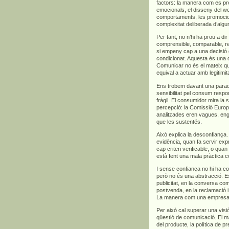
factors: la manera com es pre
emocionals, el disseny del we
comportaments, les promocions
complexitat deliberada d’algu
Per tant, no n’hi ha prou a di
comprensible, comparable, rel
si empeny cap a una decisió 
condicionat. Aquesta és una d
Comunicar no és el mateix qu
equival a actuar amb legitimita
Ens trobem davant una para
sensibilitat pel consum respo
fràgil. El consumidor mira la s
percepció: la Comissió Euro
analitzades eren vagues, en
que les sustentés.
Això explica la desconfian
evidència, quan fa servir exp
cap criteri verificable, o qua
està fent una mala pràctica c
I sense confiança no hi ha co
però no és una abstracció. Es
publicitat, en la conversa com
postvenda, en la reclamació i,
La manera com una empresa ve
Per això cal superar una vis
qüestió de comunicació. El m
del producte, la política de p