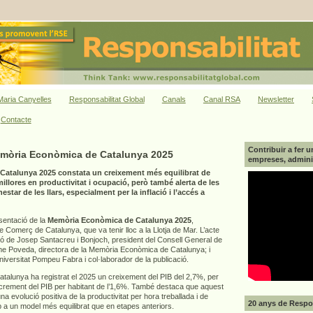
aria Canyelles
Responsabilitat Global
Canals
Canal RSA
Newsletter
Contacte
Contribuir a fer u
emòria Econòmica de Catalunya 2025
empreses, adminis
atalunya 2025 constata un creixement més equilibrat de
llores en productivitat i ocupació, però també alerta de les
star de les llars, especialment per la inflació i l’accés a
esentació de la
Memòria Econòmica de Catalunya 2025
,
Comerç de Catalunya, que va tenir lloc a la Llotja de Mar. L’acte
ió de Josep Santacreu i Bonjoch, president del Consell General de
 Poveda, directora de la Memòria Econòmica de Catalunya; i
Universitat Pompeu Fabra i col·laborador de la publicació.
alunya ha registrat el 2025 un creixement del PIB del 2,7%, per
increment del PIB per habitant de l’1,6%. També destaca que aquest
a evolució positiva de la productivitat per hora treballada i de
20 anys de Respon
p a un model més equilibrat que en etapes anteriors.