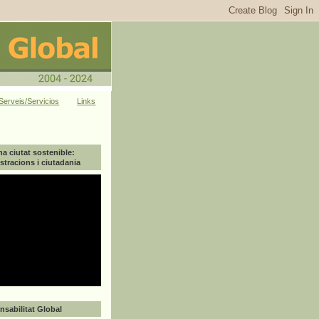
Serveis/Servicios
Links
na ciutat sostenible:
tracions i ciutadania
sabilitat Global