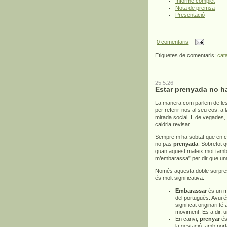
Informe complet
Nota de premsa
Presentació
0 comentaris
Etiquetes de comentaris:
cat
25.5.26
Estar prenyada no h
La manera com parlem de les
per referir-nos al seu cos, a
mirada social. I, de vegades,
caldria revisar.
Sempre m’ha sobtat que en c
no pas
prenyada
. Sobretot 
quan aquest mateix mot també 
m’embarassa” per dir que un
Només aquesta doble sorpresa
és molt significativa.
Embarassar
és un mo
del portuguès. Avui é
significat originari té
moviment. És a dir, 
En canvi,
prenyar
és 
la gestació, amb por