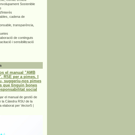
envolupament Sostenible
e
d'interès
bles, cadena de
nsable, transparència,
quetes
aboració de continguts
citació i sensibilització
a
os el manual "AMB
 RSE per a pimes. I
u, suggeriu-nos pimes
s que tinguin bones
esponsabilitat social
r el manual de gestió de
e la Càtedra RSU de la
a elaborat per Vector5 |