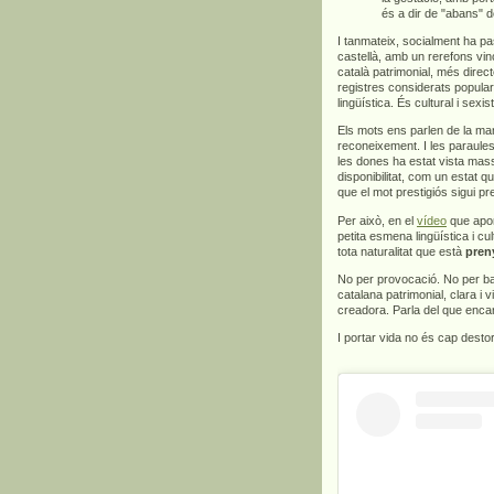
és a dir de "abans" d
I tanmateix, socialment ha pa
castellà, amb un rerefons vinc
català patrimonial, més direct
registres considerats popula
lingüística. És cultural i sexis
Els mots ens parlen de la man
reconeixement. I les paraules
les dones ha estat vista mas
disponibilitat, com un estat q
que el mot prestigiós sigui p
Per això, en el
vídeo
que apor
petita esmena lingüística i c
tota naturalitat que està
pren
No per provocació. No per bar
catalana patrimonial, clara i v
creadora. Parla del que encar
I portar vida no és cap dest