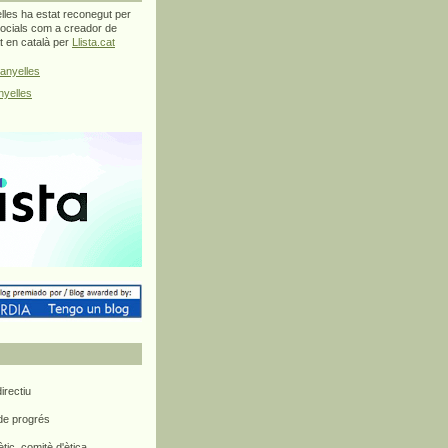
les ha estat reconegut per
ocials com a creador de
at en català per
Llista.cat
anyelles
yelles
rectiu
 de progrés
ètic, comitè d'ètica