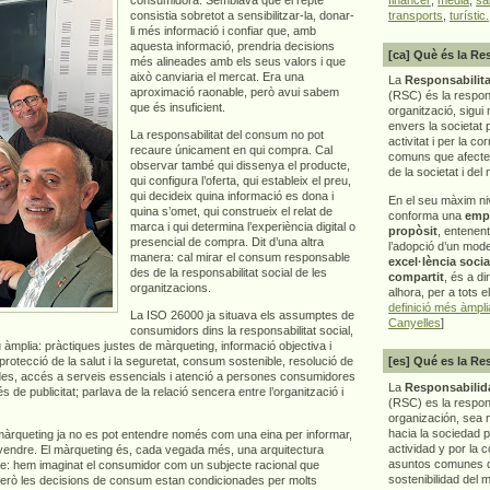
consistia sobretot a sensibilitzar-la, donar-
transports
,
turístic.
li més informació i confiar que, amb
aquesta informació, prendria decisions
[ca] Què és la Re
més alineades amb els seus valors i que
això canviaria el mercat. Era una
La
Responsabilita
aproximació raonable, però avui sabem
(RSC) és la respon
que és insuficient.
organització, sigui 
envers la societat 
La responsabilitat del consum no pot
activitat i per la co
recaure únicament en qui compra. Cal
comuns que afecten 
observar també qui dissenya el producte,
de la societat i del
qui configura l’oferta, qui estableix el preu,
qui decideix quina informació es dona i
En el seu màxim ni
quina s’omet, qui construeix el relat de
conforma una
emp
marca i qui determina l’experiència digital o
propòsit
, entenen
presencial de compra. Dit d’una altra
l’adopció d’un mod
manera: cal mirar el consum responsable
excel·lència socia
des de la responsabilitat social de les
compartit
, és a di
organitzacions.
alhora, per a tots e
definició més àmpl
La ISO 26000 ja situava els assumptes de
Canyelles
]
consumidors dins la responsabilitat social,
 àmplia: pràctiques justes de màrqueting, informació objectiva i
 protecció de la salut i la seguretat, consum sostenible, resolució de
[es] Qué es la Re
dades, accés a serveis essencials i atenció a persones consumidores
La
Responsabilida
de publicitat; parlava de la relació sencera entre l’organització i
(RSC) es la respo
organización, sea m
hacia la sociedad 
 màrqueting ja no es pot entendre només com una eina per informar,
actividad y por la 
 vendre. El màrqueting és, cada vegada més, una arquitectura
asuntos comunes q
repte: hem imaginat el consumidor com un subjecte racional que
sostenibilidad del 
Però les decisions de consum estan condicionades per molts