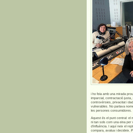
i ho feia amb una mirada prou
imparcial, contractació justa,
controvèrsies, privacitat i 
vulnerables. No parlava només 
les persones consumidores.
Aquest és el punt central: el
ni tan sols com una eina per
d’influència. I aquí neix el 
compara, avalua i decideix. 