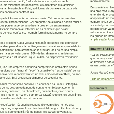
medio ambiente.
senta la informació, l’ordre de les opcions, els estímuls
b, els missatges personalitzats, els algoritmes que anticipen
En su máximo nive
 amb urgència artificial, la dificultat de donar-se de baixa o la
una
empresa u or
nes condicions contractuals.
entendiendo el pro
adopción de un mo
r que la informació és formalment certa. Cal preguntar-se si és
comprometida corp
levant i proporcionada. Cal preguntar-se si ajuda a decidir millor o
sociedad y con un
que potser la persona no hauria pres en un entorn menys
permite crear
valo
istinció fonamental. Informar no és el mateix que aclarir.
valor económico y s
e generar confiança. I complir formalment la norma no sempre
los grupos de interé
t.
amplia según Jose
doxa creixent. Cada vegada hi ha més persones que expressen
nsable, però alhora la confiança en els missatges empresarials és
Entenem l'RSE co
ostenibilitat, però sovint no se la creu del tot. I no és una simple
pea ha assenyalat que un 53% de les afirmacions ambientals
"
Un pla d'RSE amb g
ganyoses o infundades, i que un 40% no disposaven d’evidència
que comença amb e
un projecte d'actua
de gestió del canvi
ça. Quan una empresa comunica compromisos ambientals sense
ressions com “natural”, “eco”, “sostenible” o “responsable” sense
Josep Maria Canye
n converteix la complexitat en un relat emocional simplificat, no sols
omercial. Està erosionant el mercat de la confiança.
Tuits de @jmcanye
nsum responsable possible. La confiança és un actiu intangible,
 construeix en cada punt de contacte: en l’etiquetatge, en la
Recomanem
ercial, en la web, en el contracte, en la factura, en el servei
 fins i tot, en la manera com l’organització reconeix els seus límits.
n diu tant d’ella com el que ven.
ió reduïda del màrqueting responsable com si fos només una
àrqueting responsable afecta el model de negoci. Afecta el disseny
reus, la segmentació, l’ús de dades, els canals de venda, la