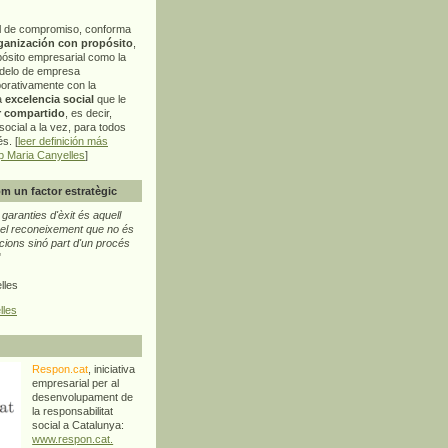
l de compromiso, conforma
ganización con propósito
,
pósito empresarial como la
delo de empresa
orativamente con la
a
excelencia social
que le
r compartido
, es decir,
ocial a la vez, para todos
s. [
leer definición más
p Maria Canyelles
]
m un factor estratègic
aranties d'èxit és aquell
l reconeixement que no és
cions sinó part d'un procés
"
lles
lles
Respon.cat
, iniciativa
empresarial per al
desenvolupament de
la responsabilitat
social a Catalunya:
www.respon.cat.