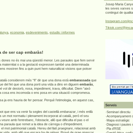
Josep Maria Canyel
les seves xarxes s
contingut de qualit
Instagram.com/jmc
Tiktok.com/@jmcan
alunya
,
economia
,
esdeveniments
,
estudis i informes
a de ser cap embaràs!
 dones no és mai una qüestió menor. Les paraules que fem servir
 la maternitat o a la gestació expressen també una determinada
 ens mostren fins a quin punt hem naturalitzat visions que potser
atalà considerem més “fi” dir que una dona està
embarassada
que
que del fet que una dona porti una vida a dins en diguem
embaràs
,
vol dir destorb, nosa, impediment, trava, dificultat. Diem “això
a cosa ens incomoda o ens posa en una situació compromesa.
 ja ens hauria de fer pensar. Perquè l’etimologia, en aquest cas,
Serveis
t que ens va venir fa segles del castellà
embarazar
, i més enllà
·Seminari directiu
s un mot normatiu i plenament incorporat al català, però el seu
·Acompanyament di
 a veure amb l’entrebanc, l’obstacle, allò que dificulta el pas o el
·Mapa estratègic
una paraula que remet a la idea de càrrega o d’impediment.
·Diagnosi i pautes
el mot patrimonial català. Hereu del llatí
praegnare
, relacionat amb
·Pla d'RSE
tar vida, amb allò que encara ha de néixer. Prové de
prae gnascor
,
·Gestió ètica, codi 