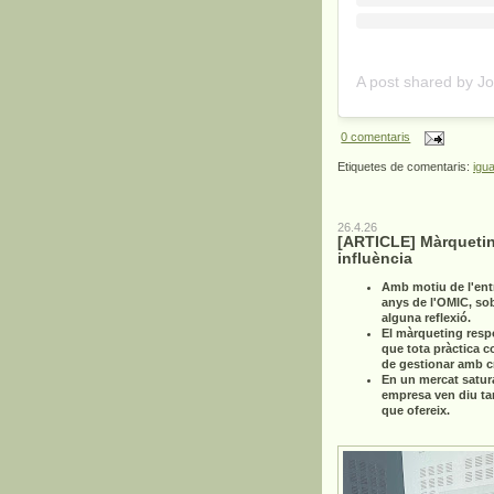
0 comentaris
Etiquetes de comentaris:
igua
26.4.26
[ARTICLE] Màrquetin
influència
Amb motiu de l'ent
anys de l'OMIC, so
alguna reflexió.
El màrqueting resp
que tota pràctica c
de gestionar amb cri
En un mercat satur
empresa ven diu ta
que ofereix.