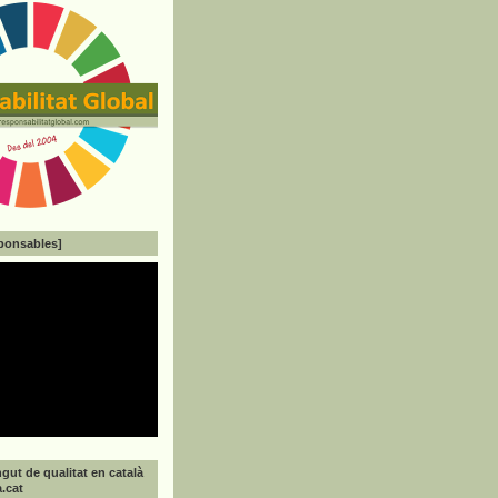
ponsables]
gut de qualitat en català
a.cat