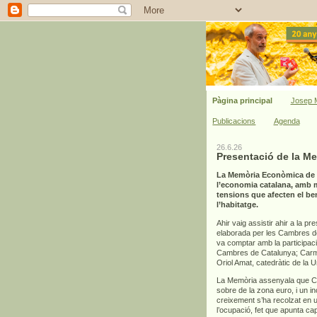
Pàgina principal
Josep M
Publicacions
Agenda
26.6.26
Presentació de la M
La Memòria Econòmica de C
l’economia catalana, amb mi
tensions que afecten el bene
l’habitatge.
Ahir vaig assistir ahir a la pr
elaborada per les Cambres de 
va comptar amb la participac
Cambres de Catalunya; Carme
Oriol Amat, catedràtic de la 
La Memòria assenyala que Cat
sobre de la zona euro, i un 
creixement s’ha recolzat en un
l’ocupació, fet que apunta ca