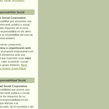
sponsabilitat Social
t Social Corporativa
sabilitat que assumeix una
mercantil, pública o social,
pels impactes de la seva
rresponsabilitat en els afers
la sostenibilitat del mercat,
 medi ambient.
vell de compromís,
resa o organització amb
t el propòsit empresarial com
el d’empresa amb una
l
que li permeti crear
valor
r, valor econòmic i social
ls grups d’interès. [
llegir
ia segons Josep Maria
sponsabilidad Social
d Social Corporativa
nsabilidad que asume una
ercantil, pública o social,
por los impactos de su
corresponsabilidad en los
ue afectan a la
mercado, de la sociedad y del