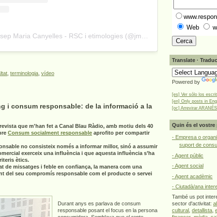
www.respons
Web
w
A post shared by Josep Maria Canyelles - RSC i etimologies (@jmcanyelles)
Translate · Traduc
ltat
,
terminologia
,
vídeo
Powered by
[es] Ver sólo los escri
[en] Only posts in Eng
g i consum responsable: de la informació a la
[oc] Arrevirar ARANÉS
Quin és el vostre 
revista que m'han fet a Canal Blau Ràdio, amb motiu dels 40
bre
Consum socialment responsable
aprofito per compartir
- Empresa o organi
suport de cons
onsable no consisteix només a informar millor, sinó a assumir
omercial exerceix una influència i que aquesta influència s’ha
- Agent públic
teris ètics.
- Agent social
at de missatges i feble en confiança, la manera com una
nt del seu compromís responsable com el producte o servei
- Agent acadèmic
- Ciutadà/ana inter
També us pot intere
Durant anys es parlava de consum
sector d'activitat:
a
responsable posant el focus en la persona
cultural
,
detallista
,
consumidora. Semblava que el repte
financer
,
mèdia
,
sa