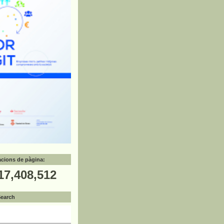
zacions de pàgina:
17,408,512
Search