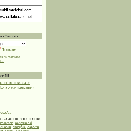
abilitatglobal.com
ww.collaboratio.net
e · Tradueix
Translate
tos en castellano
lish
perfil?
tzació interessada en
ultoria o acompanyament
essat/da
ssar accedir-hi per perfil de
limentació
,
construcció
,
educatiu
,
energètic
,
esportiu
,
lut
,
social
,
tecnològic
,