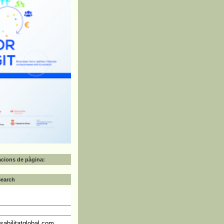
zacions de pàgina:
Search
abilitatglobal.com