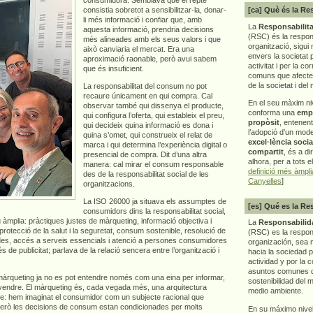
consistia sobretot a sensibilitzar-la, donar-
[ca] Què és la Re
li més informació i confiar que, amb
La
Responsabilita
aquesta informació, prendria decisions
(RSC) és la respon
més alineades amb els seus valors i que
organització, sigui 
això canviaria el mercat. Era una
envers la societat 
aproximació raonable, però avui sabem
activitat i per la co
que és insuficient.
comuns que afecten 
de la societat i del
La responsabilitat del consum no pot
recaure únicament en qui compra. Cal
En el seu màxim ni
observar també qui dissenya el producte,
conforma una
emp
qui configura l’oferta, qui estableix el preu,
propòsit
, entenen
qui decideix quina informació es dona i
l’adopció d’un mod
quina s’omet, qui construeix el relat de
excel·lència socia
marca i qui determina l’experiència digital o
compartit
, és a di
presencial de compra. Dit d’una altra
alhora, per a tots e
manera: cal mirar el consum responsable
definició més àmpl
des de la responsabilitat social de les
Canyelles
]
organitzacions.
La ISO 26000 ja situava els assumptes de
[es] Qué es la Re
consumidors dins la responsabilitat social,
 àmplia: pràctiques justes de màrqueting, informació objectiva i
La
Responsabilida
 protecció de la salut i la seguretat, consum sostenible, resolució de
(RSC) es la respo
dades, accés a serveis essencials i atenció a persones consumidores
organización, sea m
de publicitat; parlava de la relació sencera entre l’organització i
hacia la sociedad 
actividad y por la 
asuntos comunes q
 màrqueting ja no es pot entendre només com una eina per informar,
sostenibilidad del 
 vendre. El màrqueting és, cada vegada més, una arquitectura
medio ambiente.
repte: hem imaginat el consumidor com un subjecte racional que
Però les decisions de consum estan condicionades per molts
En su máximo nive