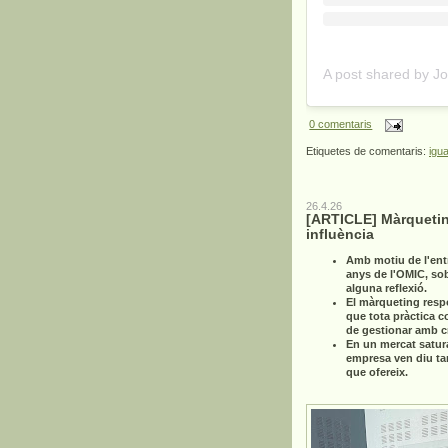
0 comentaris
Etiquetes de comentaris:
igua
26.4.26
[ARTICLE] Màrquetin
influència
Amb motiu de l'ent
anys de l'OMIC, so
alguna reflexió.
El màrqueting resp
que tota pràctica c
de gestionar amb cri
En un mercat satur
empresa ven diu ta
que ofereix.