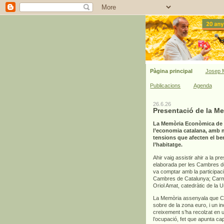
Pàgina principal
Josep M
Publicacions
Agenda
26.6.26
Presentació de la M
La Memòria Econòmica de C
l’economia catalana, amb mi
tensions que afecten el bene
l’habitatge.
Ahir vaig assistir ahir a la pr
elaborada per les Cambres de 
va comptar amb la participac
Cambres de Catalunya; Carme
Oriol Amat, catedràtic de la 
La Memòria assenyala que Cat
sobre de la zona euro, i un 
creixement s’ha recolzat en un
l’ocupació, fet que apunta ca