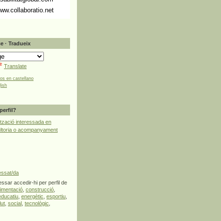
ww.collaboratio.net
e · Tradueix
Translate
tos en castellano
lish
perfil?
tzació interessada en
ultoria o acompanyament
essat/da
ssar accedir-hi per perfil de
limentació
,
construcció
,
educatiu
,
energètic
,
esportiu
,
lut
,
social
,
tecnològic
,