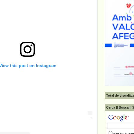
View this post on Instagram
Total de visualit
Cerca || Busca || 
www.respons