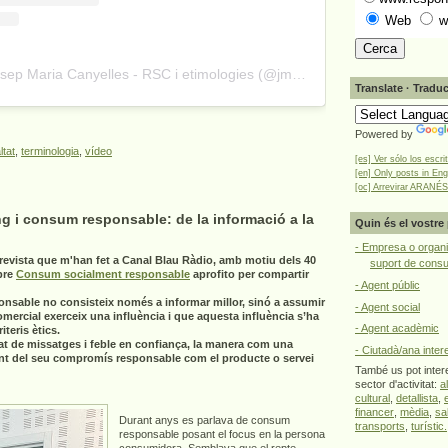
Web
w
A post shared by Josep Maria Canyelles - RSC i etimologies (@jmcanyelles)
Translate · Traduc
Powered by
ltat
,
terminologia
,
vídeo
[es] Ver sólo los escri
[en] Only posts in Eng
[oc] Arrevirar ARANÉS
g i consum responsable: de la informació a la
Quin és el vostre 
- Empresa o organi
revista que m'han fet a Canal Blau Ràdio, amb motiu dels 40
suport de cons
bre
Consum socialment responsable
aprofito per compartir
- Agent públic
onsable no consisteix només a informar millor, sinó a assumir
- Agent social
omercial exerceix una influència i que aquesta influència s’ha
- Agent acadèmic
teris ètics.
at de missatges i feble en confiança, la manera com una
- Ciutadà/ana inter
nt del seu compromís responsable com el producte o servei
També us pot intere
sector d'activitat:
a
cultural
,
detallista
,
financer
,
mèdia
,
sa
Durant anys es parlava de consum
transports
,
turístic.
responsable posant el focus en la persona
consumidora. Semblava que el repte