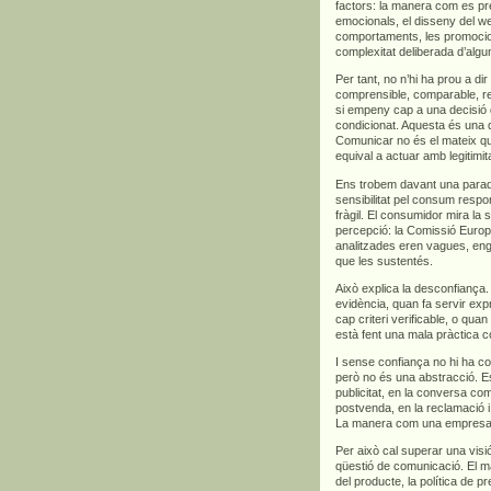
factors: la manera com es pre
emocionals, el disseny del we
comportaments, les promocions
complexitat deliberada d’algu
Per tant, no n’hi ha prou a di
comprensible, comparable, rel
si empeny cap a una decisió 
condicionat. Aquesta és una d
Comunicar no és el mateix qu
equival a actuar amb legitimita
Ens trobem davant una para
sensibilitat pel consum respo
fràgil. El consumidor mira la s
percepció: la Comissió Euro
analitzades eren vagues, en
que les sustentés.
Això explica la desconfian
evidència, quan fa servir exp
cap criteri verificable, o qua
està fent una mala pràctica c
I sense confiança no hi ha co
però no és una abstracció. Es
publicitat, en la conversa com
postvenda, en la reclamació i,
La manera com una empresa ve
Per això cal superar una vis
qüestió de comunicació. El m
del producte, la política de p