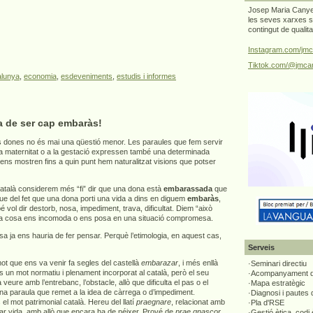
Josep Maria Canyel
les seves xarxes s
contingut de qualit
Instagram.com/jmc
Tiktok.com/@jmcan
alunya
,
economia
,
esdeveniments
,
estudis i informes
a de ser cap embaràs!
 dones no és mai una qüestió menor. Les paraules que fem servir
 la maternitat o a la gestació expressen també una determinada
 ens mostren fins a quin punt hem naturalitzat visions que potser
atalà considerem més “fi” dir que una dona està
embarassada
que
que del fet que una dona porti una vida a dins en diguem
embaràs
,
vol dir destorb, nosa, impediment, trava, dificultat. Diem “això
a cosa ens incomoda o ens posa en una situació compromesa.
 ja ens hauria de fer pensar. Perquè l’etimologia, en aquest cas,
Serveis
t que ens va venir fa segles del castellà
embarazar
, i més enllà
·Seminari directiu
s un mot normatiu i plenament incorporat al català, però el seu
·Acompanyament di
 a veure amb l’entrebanc, l’obstacle, allò que dificulta el pas o el
·Mapa estratègic
una paraula que remet a la idea de càrrega o d’impediment.
·Diagnosi i pautes
el mot patrimonial català. Hereu del llatí
praegnare
, relacionat amb
·Pla d'RSE
tar vida, amb allò que encara ha de néixer. Prové de
prae gnascor
,
·Gestió ètica, codi 