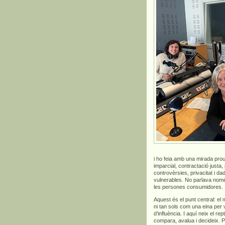
i ho feia amb una mirada prou
imparcial, contractació justa,
controvèrsies, privacitat i 
vulnerables. No parlava només 
les persones consumidores.
Aquest és el punt central: el
ni tan sols com una eina per
d’influència. I aquí neix el 
compara, avalua i decideix. 