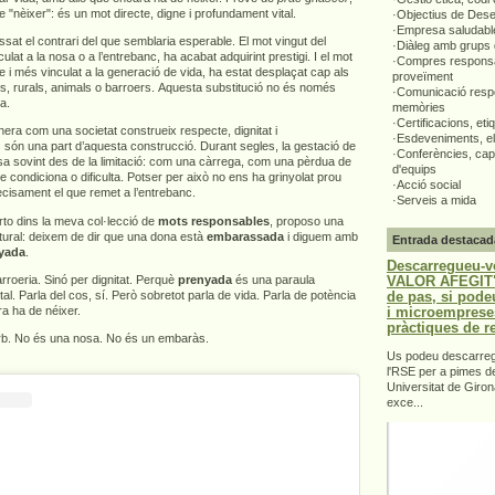
e "nèixer": és un mot directe, digne i profundament vital.
·Objectius de Des
·Empresa saludabl
ssat el contrari del que semblaria esperable. El mot vingut del
·Diàleg amb grups 
ulat a la nosa o a l’entrebanc, ha acabat adquirint prestigi. I el mot
·Compres responsa
e i més vinculat a la generació de vida, ha estat desplaçat cap als
proveïment
rs, rurals, animals o barroers. Aquesta substitució no és només
·Comunicació respo
ta.
memòries
·Certificacions, eti
era com una societat construeix respecte, dignitat i
·Esdeveniments, el
 són una part d’aquesta construcció. Durant segles, la gestació de
·Conferències, capa
sa sovint des de la limitació: com una càrrega, com una pèrdua de
d'equips
ue condiciona o dificulta. Potser per això no ens ha grinyolat prou
·Acció social
recisament el que remet a l’entrebanc.
·Serveis a mida
to dins la meva col·lecció de
mots responsables
, proposo una
ultural: deixem de dir que una dona està
embarassada
i diguem amb
Entrada destacad
yada
.
Descarregueu-v
VALOR AFEGIT".
roeria. Sinó per dignitat. Perquè
prenyada
és una paraula
de pas, si pode
ital. Parla del cos, sí. Però sobretot parla de vida. Parla de potència
i microemprese
a ha de néixer.
pràctiques de r
orb. No és una nosa. No és un embaràs.
Us podeu descarrega
l'RSE per a pimes d
Universitat de Giron
exce...