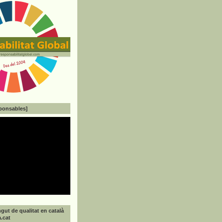
ponsables]
gut de qualitat en català
a.cat