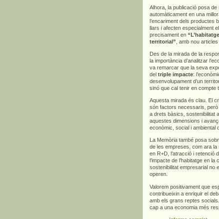
Alhora, la publicació posa d
automàticament en una millora
l’encariment dels productes bà
llars i afecten especialment 
precisament en
“L’habitatge
territorial”
, amb nou articles
Des de la mirada de la respons
la importància d’analitzar l’
va remarcar que la seva exp
del
triple impacte
: l’econòmi
desenvolupament d’un territor
sinó que cal tenir en compte 
Aquesta mirada és clau. El cre
són factors necessaris, però
a drets bàsics, sostenibilitat
aquestes dimensions i avança
econòmic, social i ambiental 
La Memòria també posa sobre l
de les empreses, com ara la m
en R+D, l’atracció i retenció d
l’impacte de l’habitatge en la
sostenibilitat empresarial no 
operen.
Valorem positivament que es
contribueixin a enriquir el deb
amb els grans reptes socials.
cap a una economia més respo