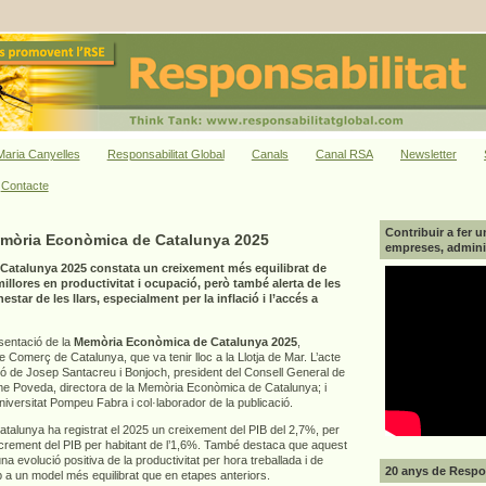
aria Canyelles
Responsabilitat Global
Canals
Canal RSA
Newsletter
Contacte
Contribuir a fer u
emòria Econòmica de Catalunya 2025
empreses, adminis
atalunya 2025 constata un creixement més equilibrat de
llores en productivitat i ocupació, però també alerta de les
star de les llars, especialment per la inflació i l’accés a
esentació de la
Memòria Econòmica de Catalunya 2025
,
Comerç de Catalunya, que va tenir lloc a la Llotja de Mar. L’acte
ió de Josep Santacreu i Bonjoch, president del Consell General de
 Poveda, directora de la Memòria Econòmica de Catalunya; i
Universitat Pompeu Fabra i col·laborador de la publicació.
alunya ha registrat el 2025 un creixement del PIB del 2,7%, per
increment del PIB per habitant de l’1,6%. També destaca que aquest
a evolució positiva de la productivitat per hora treballada i de
20 anys de Respon
p a un model més equilibrat que en etapes anteriors.