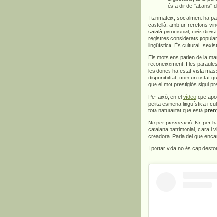
és a dir de "abans" d
I tanmateix, socialment ha pa
castellà, amb un rerefons vinc
català patrimonial, més direct
registres considerats popula
lingüística. És cultural i sexis
Els mots ens parlen de la man
reconeixement. I les paraules
les dones ha estat vista mas
disponibilitat, com un estat q
que el mot prestigiós sigui p
Per això, en el
vídeo
que apor
petita esmena lingüística i c
tota naturalitat que està
pren
No per provocació. No per bar
catalana patrimonial, clara i v
creadora. Parla del que encar
I portar vida no és cap dest