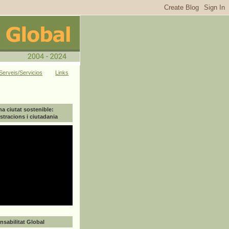
Serveis/Servicios
Links
na ciutat sostenible:
tracions i ciutadania
sabilitat Global