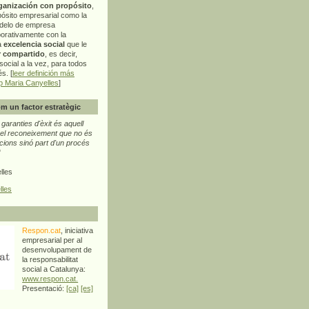
ganización con propósito
,
pósito empresarial como la
delo de empresa
orativamente con la
a
excelencia social
que le
r compartido
, es decir,
ocial a la vez, para todos
s. [
leer definición más
p Maria Canyelles
]
m un factor estratègic
aranties d'èxit és aquell
l reconeixement que no és
cions sinó part d'un procés
"
lles
lles
Respon.cat
, iniciativa
empresarial per al
desenvolupament de
la responsabilitat
social a Catalunya:
www.respon.cat.
Presentació:
[ca]
[es]