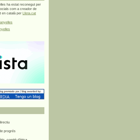
les ha estat reconegut per
ocials com a creador de
at en català per
Llista.cat
anyelles
yelles
rectiu
 de progrés
ètic, comitè d'ètica