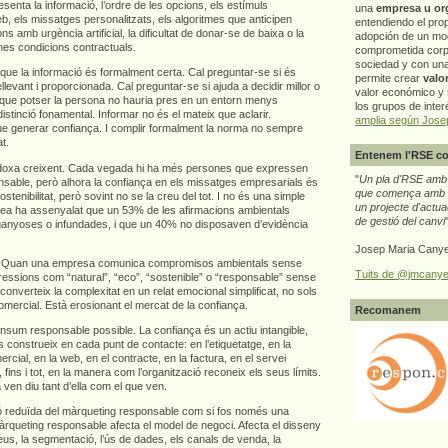
senta la informació, l’ordre de les opcions, els estímuls
una
empresa u or
b, els missatges personalitzats, els algoritmes que anticipen
entendiendo el pro
 amb urgència artificial, la dificultat de donar-se de baixa o la
adopción de un mo
nes condicions contractuals.
comprometida corp
sociedad y con un
r que la informació és formalment certa. Cal preguntar-se si és
permite crear
valo
levant i proporcionada. Cal preguntar-se si ajuda a decidir millor o
valor económico y s
que potser la persona no hauria pres en un entorn menys
los grupos de interé
istinció fonamental. Informar no és el mateix que aclarir.
amplia según Jose
e generar confiança. I complir formalment la norma no sempre
t.
Entenem l'RSE co
doxa creixent. Cada vegada hi ha més persones que expressen
"
Un pla d'RSE amb g
nsable, però alhora la confiança en els missatges empresarials és
que comença amb e
ostenibilitat, però sovint no se la creu del tot. I no és una simple
un projecte d'actua
pea ha assenyalat que un 53% de les afirmacions ambientals
de gestió del canvi
ganyoses o infundades, i que un 40% no disposaven d’evidència
Josep Maria Canye
ça. Quan una empresa comunica compromisos ambientals sense
Tuits de @jmcanye
ressions com “natural”, “eco”, “sostenible” o “responsable” sense
n converteix la complexitat en un relat emocional simplificat, no sols
omercial. Està erosionant el mercat de la confiança.
Recomanem
nsum responsable possible. La confiança és un actiu intangible,
 construeix en cada punt de contacte: en l’etiquetatge, en la
ercial, en la web, en el contracte, en la factura, en el servei
 fins i tot, en la manera com l’organització reconeix els seus límits.
n diu tant d’ella com el que ven.
ió reduïda del màrqueting responsable com si fos només una
àrqueting responsable afecta el model de negoci. Afecta el disseny
reus, la segmentació, l’ús de dades, els canals de venda, la