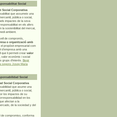
sponsabilitat Social
t Social Corporativa
sabilitat que assumeix una
mercantil, pública o social,
pels impactes de la seva
rresponsabilitat en els afers
la sostenibilitat del mercat,
 medi ambient.
vell de compromís,
resa o organització amb
t el propòsit empresarial com
el d’empresa amb una
l
que li permeti crear
valor
r, valor econòmic i social
ls grups d’interès. [
llegir
ia segons Josep Maria
sponsabilidad Social
d Social Corporativa
nsabilidad que asume una
ercantil, pública o social,
por los impactos de su
corresponsabilidad en los
ue afectan a la
mercado, de la sociedad y del
l de compromiso, conforma