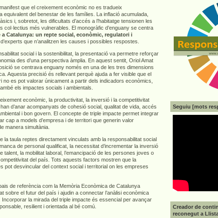
e manifest que el creixement econòmic no es tradueix
 equivalent del benestar de les famílies. La inflació acumulada,
sics i, sobretot, les dificultats d’accés a l’habitatge tensionen les
els col·lectius més vulnerables. El monogràfic d’enguany se centra
 a Catalunya: un repte social, econòmic, regulatori i
 d’experts que n’analitzen les causes i possibles respostes.
abilitat social i la sostenibilitat, la presentació va permetre reforçar
economia des d’una perspectiva àmplia. En aquest sentit, Oriol Amat
osició se centrava enguany només en una de les tres dimensions
ca. Aquesta precisió és rellevant perquè ajuda a fer visible que el
i no es pot valorar únicament a partir dels indicadors econòmics,
també els impactes socials i ambientals.
ixement econòmic, la productivitat, la inversió i la competitivitat
Seguiu [mots res
 han d’anar acompanyats de cohesió social, qualitat de vida, accés
 ambiental i bon govern. El concepte de triple impacte permet integrar
r cap a models d’empresa i de territori que generin valor
de manera simultània.
a taula reptes directament vinculats amb la responsabilitat social
anca de personal qualificat, la necessitat d’incrementar la inversió
e talent, la mobilitat laboral, l’emancipació de les persones joves o
 competitivitat del país. Tots aquests factors mostren que la
es pot desvincular del context social i territorial on les empreses
pais de referència com la Memòria Econòmica de Catalunya
at sobre el futur del país i ajudin a connectar l’anàlisi econòmica
 Incorporar la mirada del triple impacte és essencial per avançar
nsable, resilient i orientada al bé comú.
Creador de contin
reconegut a Llist