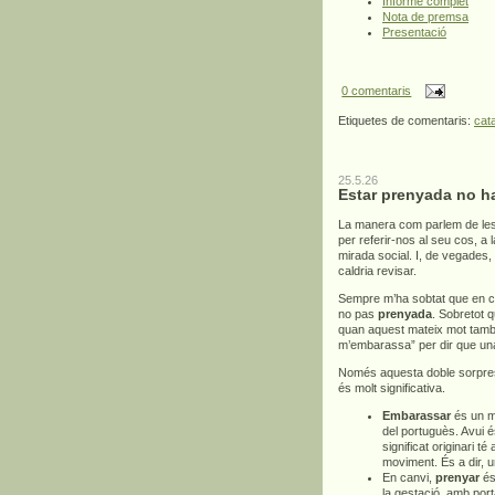
Informe complet
Nota de premsa
Presentació
0 comentaris
Etiquetes de comentaris:
cat
25.5.26
Estar prenyada no h
La manera com parlem de les
per referir-nos al seu cos, a
mirada social. I, de vegades,
caldria revisar.
Sempre m’ha sobtat que en c
no pas
prenyada
. Sobretot 
quan aquest mateix mot també 
m’embarassa” per dir que un
Només aquesta doble sorpresa
és molt significativa.
Embarassar
és un mo
del portuguès. Avui é
significat originari té
moviment. És a dir, 
En canvi,
prenyar
és 
la gestació, amb por