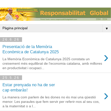
▼
26.6.26
Presentació de la Memòria
›
Econòmica de Catalunya 2025
La Memòria Econòmica de Catalunya 2025 constata un
creixement més equilibrat de l’economia catalana, amb millores
en productivitat i ocupaci...
25.5.26
Estar prenyada no ha de ser
›
cap embaràs!
La manera com parlem de les dones no és mai una qüestió
menor. Les paraules que fem servir per referir-nos al seu cos,
a la maternitat o a l...