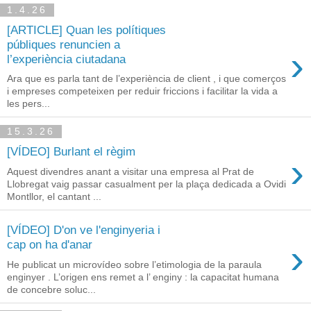
1.4.26
[ARTICLE] Quan les polítiques
públiques renuncien a
›
l’experiència ciutadana
Ara que es parla tant de l’experiència de client , i que comerços
i empreses competeixen per reduir friccions i facilitar la vida a
les pers...
15.3.26
[VÍDEO] Burlant el règim
›
Aquest divendres anant a visitar una empresa al Prat de
Llobregat vaig passar casualment per la plaça dedicada a Ovidi
Montllor, el cantant ...
[VÍDEO] D'on ve l'enginyeria i
›
cap on ha d'anar
He publicat un microvídeo sobre l’etimologia de la paraula
enginyer . L’origen ens remet a l’ enginy : la capacitat humana
de concebre soluc...