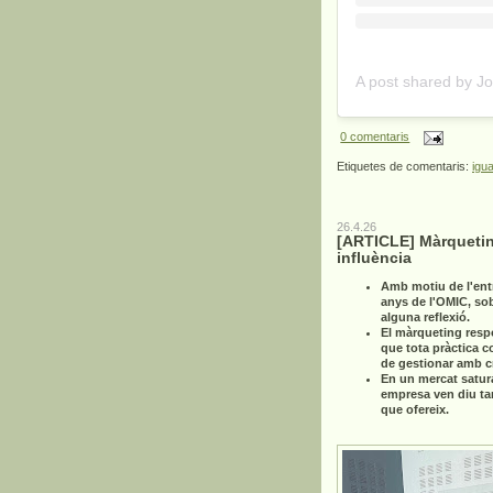
0 comentaris
Etiquetes de comentaris:
igua
26.4.26
[ARTICLE] Màrquetin
influència
Amb motiu de l'ent
anys de l'OMIC, so
alguna reflexió.
El màrqueting resp
que tota pràctica c
de gestionar amb cri
En un mercat satur
empresa ven diu ta
que ofereix.