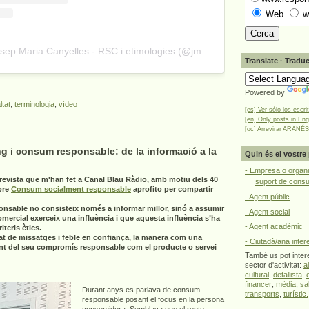
Web
w
A post shared by Josep Maria Canyelles - RSC i etimologies (@jmcanyelles)
Translate · Traduc
Powered by
ltat
,
terminologia
,
vídeo
[es] Ver sólo los escri
[en] Only posts in Eng
[oc] Arrevirar ARANÉS
g i consum responsable: de la informació a la
Quin és el vostre 
- Empresa o organi
revista que m'han fet a Canal Blau Ràdio, amb motiu dels 40
suport de cons
bre
Consum socialment responsable
aprofito per compartir
- Agent públic
onsable no consisteix només a informar millor, sinó a assumir
- Agent social
omercial exerceix una influència i que aquesta influència s’ha
- Agent acadèmic
teris ètics.
at de missatges i feble en confiança, la manera com una
- Ciutadà/ana inter
nt del seu compromís responsable com el producte o servei
També us pot intere
sector d'activitat:
a
cultural
,
detallista
,
financer
,
mèdia
,
sa
Durant anys es parlava de consum
transports
,
turístic.
responsable posant el focus en la persona
consumidora. Semblava que el repte