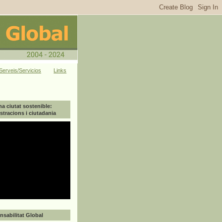
Serveis/Servicios
Links
na ciutat sostenible:
tracions i ciutadania
sabilitat Global