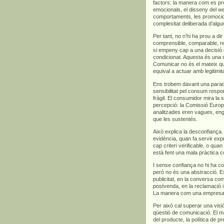
factors: la manera com es pre
emocionals, el disseny del we
comportaments, les promocions
complexitat deliberada d’algu
Per tant, no n’hi ha prou a di
comprensible, comparable, rel
si empeny cap a una decisió 
condicionat. Aquesta és una d
Comunicar no és el mateix qu
equival a actuar amb legitimita
Ens trobem davant una para
sensibilitat pel consum respo
fràgil. El consumidor mira la s
percepció: la Comissió Euro
analitzades eren vagues, en
que les sustentés.
Això explica la desconfian
evidència, quan fa servir exp
cap criteri verificable, o qua
està fent una mala pràctica c
I sense confiança no hi ha co
però no és una abstracció. Es
publicitat, en la conversa com
postvenda, en la reclamació i,
La manera com una empresa ve
Per això cal superar una vis
qüestió de comunicació. El m
del producte, la política de p