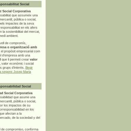
sponsabilitat Social
t Social Corporativa
sabilitat que assumeix una
mercantil, pública o social,
pels impactes de la seva
rresponsabilitat en els afers
la sostenibilitat del mercat,
 medi ambient.
vell de compromís,
resa o organització amb
t el propòsit empresarial com
el d’empresa amb una
l
que li permeti crear
valor
r, valor econòmic i social
ls grups d’interès. [
llegir
ia segons Josep Maria
sponsabilidad Social
d Social Corporativa
nsabilidad que asume una
ercantil, pública o social,
por los impactos de su
corresponsabilidad en los
ue afectan a la
mercado, de la sociedad y del
l de compromiso, conforma