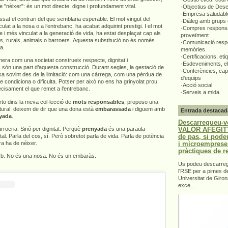
e "nèixer": és un mot directe, digne i profundament vital.
·Objectius de Des
·Empresa saludabl
ssat el contrari del que semblaria esperable. El mot vingut del
·Diàleg amb grups 
ulat a la nosa o a l’entrebanc, ha acabat adquirint prestigi. I el mot
·Compres responsa
e i més vinculat a la generació de vida, ha estat desplaçat cap als
proveïment
rs, rurals, animals o barroers. Aquesta substitució no és només
·Comunicació respo
ta.
memòries
·Certificacions, eti
era com una societat construeix respecte, dignitat i
·Esdeveniments, el
 són una part d’aquesta construcció. Durant segles, la gestació de
·Conferències, capa
sa sovint des de la limitació: com una càrrega, com una pèrdua de
d'equips
ue condiciona o dificulta. Potser per això no ens ha grinyolat prou
·Acció social
recisament el que remet a l’entrebanc.
·Serveis a mida
to dins la meva col·lecció de
mots responsables
, proposo una
ultural: deixem de dir que una dona està
embarassada
i diguem amb
Entrada destacad
yada
.
Descarregueu-v
VALOR AFEGIT".
roeria. Sinó per dignitat. Perquè
prenyada
és una paraula
de pas, si pode
ital. Parla del cos, sí. Però sobretot parla de vida. Parla de potència
i microemprese
a ha de néixer.
pràctiques de r
orb. No és una nosa. No és un embaràs.
Us podeu descarrega
l'RSE per a pimes d
Universitat de Giron
exce...