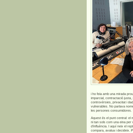
i ho feia amb una mirada prou
imparcial, contractació justa,
controvèrsies, privacitat i 
vulnerables. No parlava només 
les persones consumidores.
Aquest és el punt central: el
ni tan sols com una eina per
d’influència. I aquí neix el 
compara, avalua i decideix. 