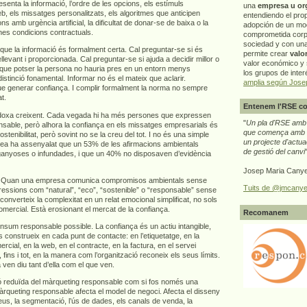
senta la informació, l’ordre de les opcions, els estímuls
una
empresa u or
b, els missatges personalitzats, els algoritmes que anticipen
entendiendo el pro
 amb urgència artificial, la dificultat de donar-se de baixa o la
adopción de un mo
nes condicions contractuals.
comprometida corp
sociedad y con un
r que la informació és formalment certa. Cal preguntar-se si és
permite crear
valo
levant i proporcionada. Cal preguntar-se si ajuda a decidir millor o
valor económico y s
que potser la persona no hauria pres en un entorn menys
los grupos de interé
istinció fonamental. Informar no és el mateix que aclarir.
amplia según Jose
e generar confiança. I complir formalment la norma no sempre
t.
Entenem l'RSE co
doxa creixent. Cada vegada hi ha més persones que expressen
"
Un pla d'RSE amb g
nsable, però alhora la confiança en els missatges empresarials és
que comença amb e
ostenibilitat, però sovint no se la creu del tot. I no és una simple
un projecte d'actua
pea ha assenyalat que un 53% de les afirmacions ambientals
de gestió del canvi
ganyoses o infundades, i que un 40% no disposaven d’evidència
Josep Maria Canye
ça. Quan una empresa comunica compromisos ambientals sense
Tuits de @jmcanye
ressions com “natural”, “eco”, “sostenible” o “responsable” sense
n converteix la complexitat en un relat emocional simplificat, no sols
omercial. Està erosionant el mercat de la confiança.
Recomanem
nsum responsable possible. La confiança és un actiu intangible,
 construeix en cada punt de contacte: en l’etiquetatge, en la
ercial, en la web, en el contracte, en la factura, en el servei
 fins i tot, en la manera com l’organització reconeix els seus límits.
n diu tant d’ella com el que ven.
ió reduïda del màrqueting responsable com si fos només una
àrqueting responsable afecta el model de negoci. Afecta el disseny
reus, la segmentació, l’ús de dades, els canals de venda, la