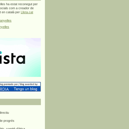
les ha estat reconegut per
ocials com a creador de
at en català per
Llista.cat
anyelles
yelles
rectiu
 de progrés
ètic, comitè d'ètica