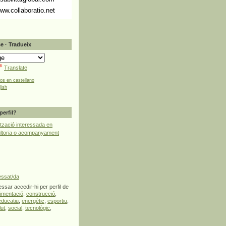
ww.collaboratio.net
e · Tradueix
Translate
tos en castellano
lish
perfil?
tzació interessada en
ultoria o acompanyament
essat/da
ssar accedir-hi per perfil de
limentació
,
construcció
,
educatiu
,
energètic
,
esportiu
,
lut
,
social
,
tecnològic
,