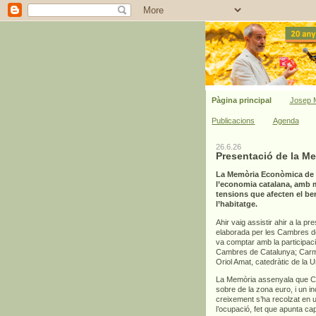
Pàgina principal
Josep M
Publicacions
Agenda
26.6.26
Presentació de la M
La Memòria Econòmica de C
l’economia catalana, amb mi
tensions que afecten el bene
l’habitatge.
Ahir vaig assistir ahir a la pr
elaborada per les Cambres de 
va comptar amb la participac
Cambres de Catalunya; Carme
Oriol Amat, catedràtic de la 
La Memòria assenyala que Cat
sobre de la zona euro, i un 
creixement s’ha recolzat en un
l’ocupació, fet que apunta ca