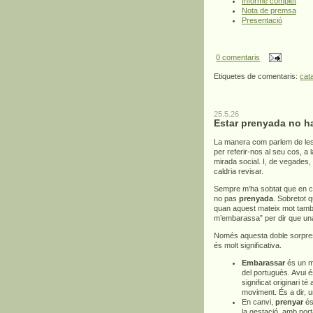
Informe complet
Nota de premsa
Presentació
0 comentaris
Etiquetes de comentaris:
cat
25.5.26
Estar prenyada no h
La manera com parlem de les
per referir-nos al seu cos, a
mirada social. I, de vegades,
caldria revisar.
Sempre m’ha sobtat que en c
no pas
prenyada
. Sobretot 
quan aquest mateix mot també 
m’embarassa” per dir que un
Només aquesta doble sorpresa
és molt significativa.
Embarassar
és un mo
del portuguès. Avui é
significat originari té
moviment. És a dir, 
En canvi,
prenyar
és 
la gestació, amb por