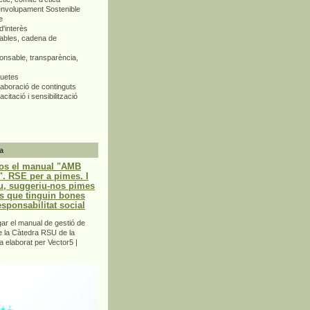
envolupament Sostenible
e
d'interès
bles, cadena de
nsable, transparència,
quetes
aboració de continguts
citació i sensibilització
a
os el manual "AMB
 RSE per a pimes. I
u, suggeriu-nos pimes
s que tinguin bones
esponsabilitat social
r el manual de gestió de
e la Càtedra RSU de la
a elaborat per Vector5 |