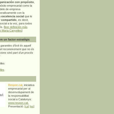
ganización con propósito
,
pósito empresarial como la
delo de empresa
orativamente con la
a
excelencia social
que le
r compartido
, es decir,
ocial a la vez, para todos
s. [
leer definición más
p Maria Canyelles
]
m un factor estratègic
aranties d'èxit és aquell
l reconeixement que no és
cions sinó part d'un procés
"
lles
lles
Respon.cat
, iniciativa
empresarial per al
desenvolupament de
la responsabilitat
social a Catalunya:
www.respon.cat.
Presentació:
[ca]
[es]