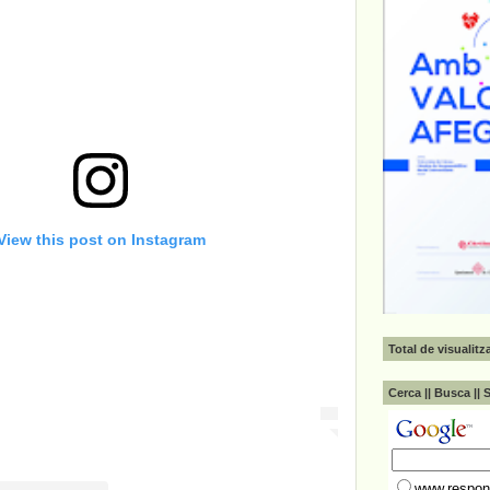
View this post on Instagram
Total de visualit
Cerca || Busca || 
www.respons