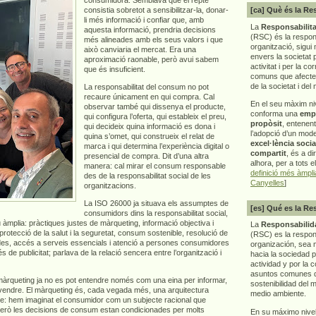
consistia sobretot a sensibilitzar-la, donar-
[ca] Què és la Re
li més informació i confiar que, amb
La
Responsabilita
aquesta informació, prendria decisions
(RSC) és la respon
més alineades amb els seus valors i que
organització, sigui 
això canviaria el mercat. Era una
envers la societat 
aproximació raonable, però avui sabem
activitat i per la co
que és insuficient.
comuns que afecten 
de la societat i del
La responsabilitat del consum no pot
recaure únicament en qui compra. Cal
En el seu màxim ni
observar també qui dissenya el producte,
conforma una
emp
qui configura l’oferta, qui estableix el preu,
propòsit
, entenen
qui decideix quina informació es dona i
l’adopció d’un mod
quina s’omet, qui construeix el relat de
excel·lència socia
marca i qui determina l’experiència digital o
compartit
, és a di
presencial de compra. Dit d’una altra
alhora, per a tots e
manera: cal mirar el consum responsable
definició més àmpl
des de la responsabilitat social de les
Canyelles
]
organitzacions.
La ISO 26000 ja situava els assumptes de
[es] Qué es la Re
consumidors dins la responsabilitat social,
 àmplia: pràctiques justes de màrqueting, informació objectiva i
La
Responsabilida
 protecció de la salut i la seguretat, consum sostenible, resolució de
(RSC) es la respo
dades, accés a serveis essencials i atenció a persones consumidores
organización, sea m
de publicitat; parlava de la relació sencera entre l’organització i
hacia la sociedad 
actividad y por la 
asuntos comunes q
 màrqueting ja no es pot entendre només com una eina per informar,
sostenibilidad del 
 vendre. El màrqueting és, cada vegada més, una arquitectura
medio ambiente.
repte: hem imaginat el consumidor com un subjecte racional que
Però les decisions de consum estan condicionades per molts
En su máximo nive