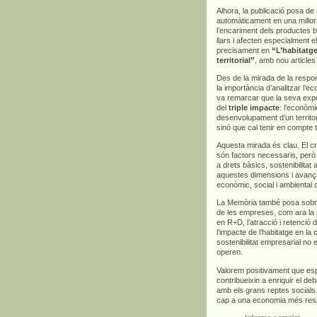
Alhora, la publicació posa d
automàticament en una millora
l’encariment dels productes bà
llars i afecten especialment 
precisament en
“L’habitatge
territorial”
, amb nou articles
Des de la mirada de la respons
la importància d’analitzar l’
va remarcar que la seva exp
del
triple impacte
: l’econòmi
desenvolupament d’un territor
sinó que cal tenir en compte 
Aquesta mirada és clau. El cre
són factors necessaris, però
a drets bàsics, sostenibilitat
aquestes dimensions i avança
econòmic, social i ambiental 
La Memòria també posa sobre l
de les empreses, com ara la m
en R+D, l’atracció i retenció d
l’impacte de l’habitatge en la
sostenibilitat empresarial no 
operen.
Valorem positivament que es
contribueixin a enriquir el deb
amb els grans reptes socials.
cap a una economia més respo