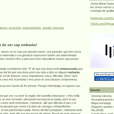
Josep Maria Canyel
les seves xarxes s
contingut de qualit
Instagram.com/jmc
Tiktok.com/@jmcan
alunya
,
economia
,
esdeveniments
,
estudis i informes
a de ser cap embaràs!
 dones no és mai una qüestió menor. Les paraules que fem servir
 la maternitat o a la gestació expressen també una determinada
 ens mostren fins a quin punt hem naturalitzat visions que potser
atalà considerem més “fi” dir que una dona està
embarassada
que
que del fet que una dona porti una vida a dins en diguem
embaràs
,
vol dir destorb, nosa, impediment, trava, dificultat. Diem “això
a cosa ens incomoda o ens posa en una situació compromesa.
 ja ens hauria de fer pensar. Perquè l’etimologia, en aquest cas,
Serveis
t que ens va venir fa segles del castellà
embarazar
, i més enllà
·Seminari directiu
s un mot normatiu i plenament incorporat al català, però el seu
·Acompanyament di
 a veure amb l’entrebanc, l’obstacle, allò que dificulta el pas o el
·Mapa estratègic
una paraula que remet a la idea de càrrega o d’impediment.
·Diagnosi i pautes
el mot patrimonial català. Hereu del llatí
praegnare
, relacionat amb
·Pla d'RSE
tar vida, amb allò que encara ha de néixer. Prové de
prae gnascor
,
·Gestió ètica, codi 