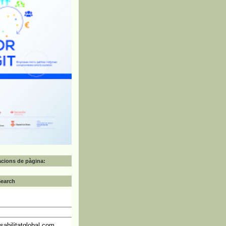
zacions de pàgina:
Search
abilitatglobal.com