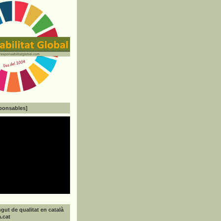
ponsables]
gut de qualitat en català
a.cat