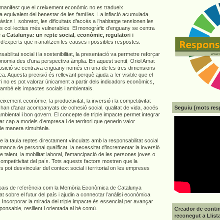
e manifest que el creixement econòmic no es tradueix
 equivalent del benestar de les famílies. La inflació acumulada,
sics i, sobretot, les dificultats d’accés a l’habitatge tensionen les
els col·lectius més vulnerables. El monogràfic d’enguany se centra
 a Catalunya: un repte social, econòmic, regulatori i
 d’experts que n’analitzen les causes i possibles respostes.
abilitat social i la sostenibilitat, la presentació va permetre reforçar
economia des d’una perspectiva àmplia. En aquest sentit, Oriol Amat
osició se centrava enguany només en una de les tres dimensions
ca. Aquesta precisió és rellevant perquè ajuda a fer visible que el
i no es pot valorar únicament a partir dels indicadors econòmics,
també els impactes socials i ambientals.
ixement econòmic, la productivitat, la inversió i la competitivitat
Seguiu [mots res
 han d’anar acompanyats de cohesió social, qualitat de vida, accés
 ambiental i bon govern. El concepte de triple impacte permet integrar
r cap a models d’empresa i de territori que generin valor
de manera simultània.
a taula reptes directament vinculats amb la responsabilitat social
anca de personal qualificat, la necessitat d’incrementar la inversió
e talent, la mobilitat laboral, l’emancipació de les persones joves o
 competitivitat del país. Tots aquests factors mostren que la
es pot desvincular del context social i territorial on les empreses
pais de referència com la Memòria Econòmica de Catalunya
at sobre el futur del país i ajudin a connectar l’anàlisi econòmica
 Incorporar la mirada del triple impacte és essencial per avançar
nsable, resilient i orientada al bé comú.
Creador de contin
reconegut a Llist