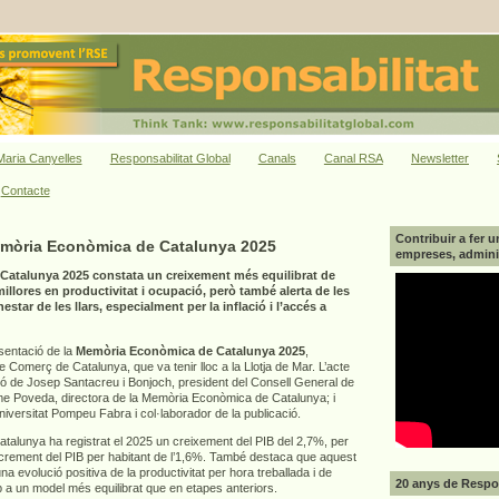
aria Canyelles
Responsabilitat Global
Canals
Canal RSA
Newsletter
Contacte
Contribuir a fer u
emòria Econòmica de Catalunya 2025
empreses, adminis
atalunya 2025 constata un creixement més equilibrat de
llores en productivitat i ocupació, però també alerta de les
star de les llars, especialment per la inflació i l’accés a
esentació de la
Memòria Econòmica de Catalunya 2025
,
Comerç de Catalunya, que va tenir lloc a la Llotja de Mar. L’acte
ió de Josep Santacreu i Bonjoch, president del Consell General de
 Poveda, directora de la Memòria Econòmica de Catalunya; i
Universitat Pompeu Fabra i col·laborador de la publicació.
alunya ha registrat el 2025 un creixement del PIB del 2,7%, per
increment del PIB per habitant de l’1,6%. També destaca que aquest
a evolució positiva de la productivitat per hora treballada i de
20 anys de Respon
p a un model més equilibrat que en etapes anteriors.