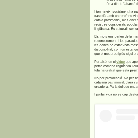
és a dir de "abans" d
I tanmateix, socialment ha pa
castellà, amb un rerefons vinc
català patrimonial, més direct
registres considerats popula
lingüística. És cultural i sexis
Els mots ens parlen de la man
reconeixement. I les paraules
les dones ha estat vista mas
disponibilitat, com un estat q
que el mot prestigiós sigui p
Per això, en el
vídeo
que apor
petita esmena lingüística i c
tota naturalitat que està
pren
No per provocació. No per bar
catalana patrimonial, clara i v
creadora. Parla del que encar
I portar vida no és cap dest