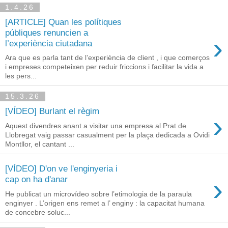
1.4.26
[ARTICLE] Quan les polítiques
públiques renuncien a
›
l’experiència ciutadana
Ara que es parla tant de l’experiència de client , i que comerços
i empreses competeixen per reduir friccions i facilitar la vida a
les pers...
15.3.26
[VÍDEO] Burlant el règim
›
Aquest divendres anant a visitar una empresa al Prat de
Llobregat vaig passar casualment per la plaça dedicada a Ovidi
Montllor, el cantant ...
[VÍDEO] D'on ve l'enginyeria i
›
cap on ha d'anar
He publicat un microvídeo sobre l’etimologia de la paraula
enginyer . L’origen ens remet a l’ enginy : la capacitat humana
de concebre soluc...