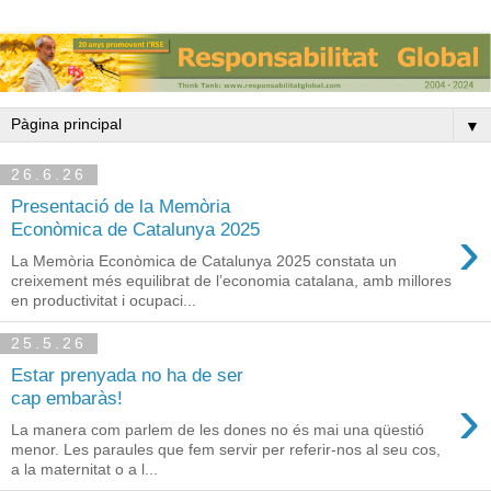
▼
26.6.26
Presentació de la Memòria
›
Econòmica de Catalunya 2025
La Memòria Econòmica de Catalunya 2025 constata un
creixement més equilibrat de l’economia catalana, amb millores
en productivitat i ocupaci...
25.5.26
Estar prenyada no ha de ser
›
cap embaràs!
La manera com parlem de les dones no és mai una qüestió
menor. Les paraules que fem servir per referir-nos al seu cos,
a la maternitat o a l...