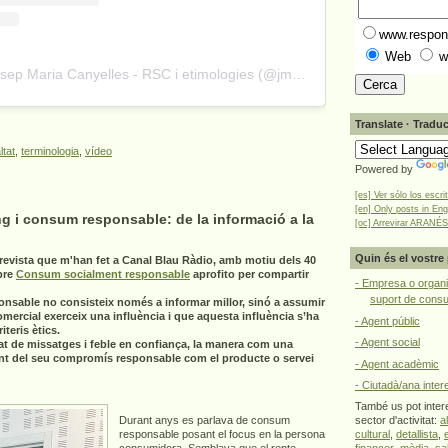
www.respons
Web
w
A post shared by Josep Maria Canyelles - RSC i etimologies (@jmcanyelles)
Translate · Traduc
ltat
,
terminologia
,
vídeo
Powered by
[es] Ver sólo los escri
[en] Only posts in Eng
g i consum responsable: de la informació a la
[oc] Arrevirar ARANÉS
Quin és el vostre 
revista que m'han fet a Canal Blau Ràdio, amb motiu dels 40
bre
Consum socialment responsable
aprofito per compartir
- Empresa o organi
suport de cons
onsable no consisteix només a informar millor, sinó a assumir
omercial exerceix una influència i que aquesta influència s’ha
- Agent públic
teris ètics.
- Agent social
at de missatges i feble en confiança, la manera com una
nt del seu compromís responsable com el producte o servei
- Agent acadèmic
- Ciutadà/ana inter
També us pot intere
Durant anys es parlava de consum
sector d'activitat:
a
responsable posant el focus en la persona
cultural
,
detallista
,
consumidora. Semblava que el repte
financer
,
mèdia
,
sa