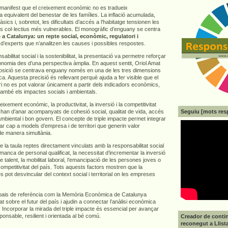
e manifest que el creixement econòmic no es tradueix
 equivalent del benestar de les famílies. La inflació acumulada,
sics i, sobretot, les dificultats d’accés a l’habitatge tensionen les
els col·lectius més vulnerables. El monogràfic d’enguany se centra
 a Catalunya: un repte social, econòmic, regulatori i
 d’experts que n’analitzen les causes i possibles respostes.
abilitat social i la sostenibilitat, la presentació va permetre reforçar
economia des d’una perspectiva àmplia. En aquest sentit, Oriol Amat
osició se centrava enguany només en una de les tres dimensions
ca. Aquesta precisió és rellevant perquè ajuda a fer visible que el
i no es pot valorar únicament a partir dels indicadors econòmics,
també els impactes socials i ambientals.
ixement econòmic, la productivitat, la inversió i la competitivitat
Seguiu [mots res
 han d’anar acompanyats de cohesió social, qualitat de vida, accés
 ambiental i bon govern. El concepte de triple impacte permet integrar
r cap a models d’empresa i de territori que generin valor
de manera simultània.
a taula reptes directament vinculats amb la responsabilitat social
anca de personal qualificat, la necessitat d’incrementar la inversió
e talent, la mobilitat laboral, l’emancipació de les persones joves o
 competitivitat del país. Tots aquests factors mostren que la
es pot desvincular del context social i territorial on les empreses
pais de referència com la Memòria Econòmica de Catalunya
at sobre el futur del país i ajudin a connectar l’anàlisi econòmica
 Incorporar la mirada del triple impacte és essencial per avançar
nsable, resilient i orientada al bé comú.
Creador de contin
reconegut a Llist