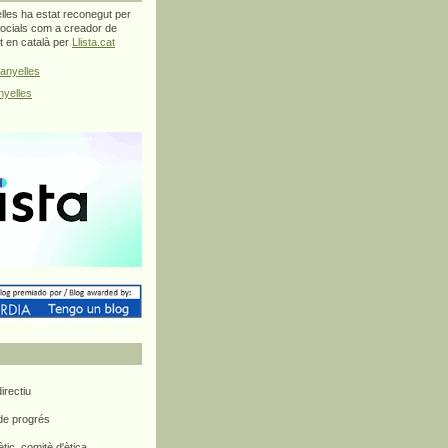
les ha estat reconegut per
ocials com a creador de
at en català per
Llista.cat
anyelles
yelles
rectiu
 de progrés
ètic, comitè d'ètica