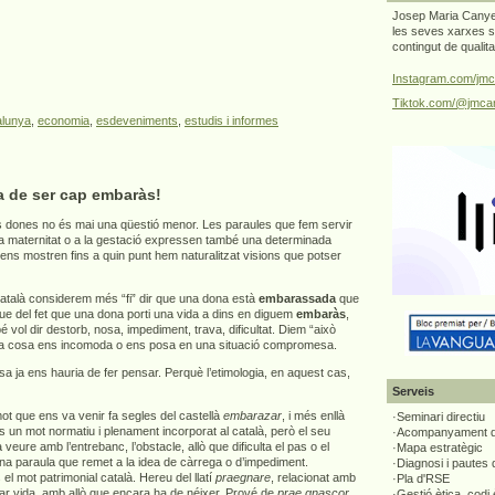
Josep Maria Canyel
les seves xarxes s
contingut de qualit
Instagram.com/jmc
Tiktok.com/@jmcan
alunya
,
economia
,
esdeveniments
,
estudis i informes
a de ser cap embaràs!
 dones no és mai una qüestió menor. Les paraules que fem servir
 la maternitat o a la gestació expressen també una determinada
 ens mostren fins a quin punt hem naturalitzat visions que potser
atalà considerem més “fi” dir que una dona està
embarassada
que
que del fet que una dona porti una vida a dins en diguem
embaràs
,
vol dir destorb, nosa, impediment, trava, dificultat. Diem “això
a cosa ens incomoda o ens posa en una situació compromesa.
 ja ens hauria de fer pensar. Perquè l’etimologia, en aquest cas,
Serveis
t que ens va venir fa segles del castellà
embarazar
, i més enllà
·Seminari directiu
s un mot normatiu i plenament incorporat al català, però el seu
·Acompanyament di
 a veure amb l’entrebanc, l’obstacle, allò que dificulta el pas o el
·Mapa estratègic
una paraula que remet a la idea de càrrega o d’impediment.
·Diagnosi i pautes
el mot patrimonial català. Hereu del llatí
praegnare
, relacionat amb
·Pla d'RSE
tar vida, amb allò que encara ha de néixer. Prové de
prae gnascor
,
·Gestió ètica, codi 