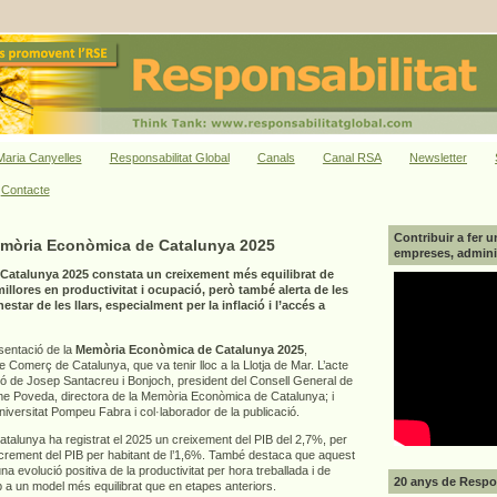
aria Canyelles
Responsabilitat Global
Canals
Canal RSA
Newsletter
Contacte
Contribuir a fer u
emòria Econòmica de Catalunya 2025
empreses, adminis
atalunya 2025 constata un creixement més equilibrat de
llores en productivitat i ocupació, però també alerta de les
star de les llars, especialment per la inflació i l’accés a
esentació de la
Memòria Econòmica de Catalunya 2025
,
Comerç de Catalunya, que va tenir lloc a la Llotja de Mar. L’acte
ió de Josep Santacreu i Bonjoch, president del Consell General de
 Poveda, directora de la Memòria Econòmica de Catalunya; i
Universitat Pompeu Fabra i col·laborador de la publicació.
alunya ha registrat el 2025 un creixement del PIB del 2,7%, per
increment del PIB per habitant de l’1,6%. També destaca que aquest
a evolució positiva de la productivitat per hora treballada i de
20 anys de Respon
p a un model més equilibrat que en etapes anteriors.