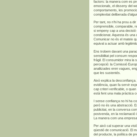
factors: la manera com es pre
emocionals, el disseny del we
comportaments, les promocions
complexitat deliberada d’algu
Per tant, no n’hi ha prou a di
comprensible, comparable, rel
si empeny cap a una decisió 
condicionat. Aquesta és una d
Comunicar no és el mateix qu
equival a actuar amb legitimita
Ens trobem davant una para
sensibilitat pel consum respo
fràgil. El consumidor mira la s
percepció: la Comissió Euro
analitzades eren vagues, en
que les sustentés.
Això explica la desconfian
evidència, quan fa servir exp
cap criteri verificable, o qua
està fent una mala pràctica c
I sense confiança no hi ha co
però no és una abstracció. Es
publicitat, en la conversa com
postvenda, en la reclamació i,
La manera com una empresa ve
Per això cal superar una vis
qüestió de comunicació. El m
del producte, la política de p