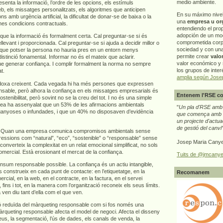
medio ambiente.
senta la informació, l’ordre de les opcions, els estímuls
b, els missatges personalitzats, els algoritmes que anticipen
En su máximo nive
 amb urgència artificial, la dificultat de donar-se de baixa o la
una
empresa u or
nes condicions contractuals.
entendiendo el pro
adopción de un mo
r que la informació és formalment certa. Cal preguntar-se si és
comprometida corp
levant i proporcionada. Cal preguntar-se si ajuda a decidir millor o
sociedad y con un
que potser la persona no hauria pres en un entorn menys
permite crear
valo
istinció fonamental. Informar no és el mateix que aclarir.
valor económico y s
e generar confiança. I complir formalment la norma no sempre
los grupos de interé
t.
amplia según Jose
doxa creixent. Cada vegada hi ha més persones que expressen
nsable, però alhora la confiança en els missatges empresarials és
Entenem l'RSE co
ostenibilitat, però sovint no se la creu del tot. I no és una simple
pea ha assenyalat que un 53% de les afirmacions ambientals
"
Un pla d'RSE amb g
ganyoses o infundades, i que un 40% no disposaven d’evidència
que comença amb e
un projecte d'actua
de gestió del canvi
ça. Quan una empresa comunica compromisos ambientals sense
ressions com “natural”, “eco”, “sostenible” o “responsable” sense
Josep Maria Canye
n converteix la complexitat en un relat emocional simplificat, no sols
omercial. Està erosionant el mercat de la confiança.
Tuits de @jmcanye
nsum responsable possible. La confiança és un actiu intangible,
 construeix en cada punt de contacte: en l’etiquetatge, en la
Recomanem
ercial, en la web, en el contracte, en la factura, en el servei
 fins i tot, en la manera com l’organització reconeix els seus límits.
n diu tant d’ella com el que ven.
ió reduïda del màrqueting responsable com si fos només una
àrqueting responsable afecta el model de negoci. Afecta el disseny
reus, la segmentació, l’ús de dades, els canals de venda, la