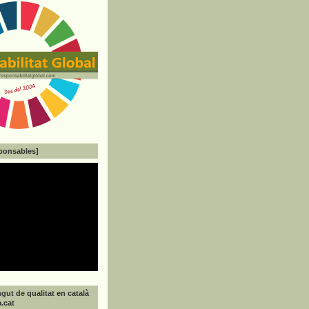
ponsables]
gut de qualitat en català
a.cat