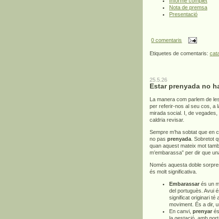
Informe complet
Nota de premsa
Presentació
0 comentaris
Etiquetes de comentaris:
cat
25.5.26
Estar prenyada no h
La manera com parlem de les
per referir-nos al seu cos, a
mirada social. I, de vegades,
caldria revisar.
Sempre m’ha sobtat que en c
no pas
prenyada
. Sobretot 
quan aquest mateix mot també 
m’embarassa” per dir que un
Només aquesta doble sorpresa
és molt significativa.
Embarassar
és un mo
del portuguès. Avui é
significat originari té
moviment. És a dir, 
En canvi,
prenyar
és 
la gestació, amb por