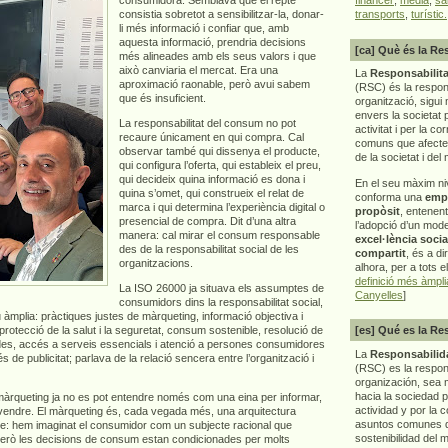
consistia sobretot a sensibilitzar-la, donar-
transports
,
turístic.
li més informació i confiar que, amb
aquesta informació, prendria decisions
[ca] Què és la Re
més alineades amb els seus valors i que
això canviaria el mercat. Era una
La
Responsabilita
aproximació raonable, però avui sabem
(RSC) és la respon
que és insuficient.
organització, sigui 
envers la societat 
La responsabilitat del consum no pot
activitat i per la co
recaure únicament en qui compra. Cal
comuns que afecten 
observar també qui dissenya el producte,
de la societat i del
qui configura l’oferta, qui estableix el preu,
qui decideix quina informació es dona i
En el seu màxim ni
quina s’omet, qui construeix el relat de
conforma una
emp
marca i qui determina l’experiència digital o
propòsit
, entenen
presencial de compra. Dit d’una altra
l’adopció d’un mod
manera: cal mirar el consum responsable
excel·lència socia
des de la responsabilitat social de les
compartit
, és a di
organitzacions.
alhora, per a tots e
definició més àmpl
La ISO 26000 ja situava els assumptes de
Canyelles
]
consumidors dins la responsabilitat social,
 àmplia: pràctiques justes de màrqueting, informació objectiva i
 protecció de la salut i la seguretat, consum sostenible, resolució de
[es] Qué es la Re
dades, accés a serveis essencials i atenció a persones consumidores
La
Responsabilida
de publicitat; parlava de la relació sencera entre l’organització i
(RSC) es la respo
organización, sea m
hacia la sociedad 
 màrqueting ja no es pot entendre només com una eina per informar,
actividad y por la 
 vendre. El màrqueting és, cada vegada més, una arquitectura
asuntos comunes q
repte: hem imaginat el consumidor com un subjecte racional que
sostenibilidad del 
Però les decisions de consum estan condicionades per molts