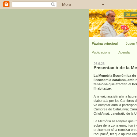
Pàgina principal
Josep M
Publicacions
Agenda
26.6.26
Presentació de la M
La Memòria Econòmica de C
l’economia catalana, amb mi
tensions que afecten el bene
l’habitatge.
Ahir vaig assistir ahir a la pr
elaborada per les Cambres de 
va comptar amb la participac
Cambres de Catalunya; Carme
Oriol Amat, catedràtic de la 
La Memòria assenyala que Cat
sobre de la zona euro, i un 
creixement s’ha recolzat en un
l’ocupació, fet que apunta ca