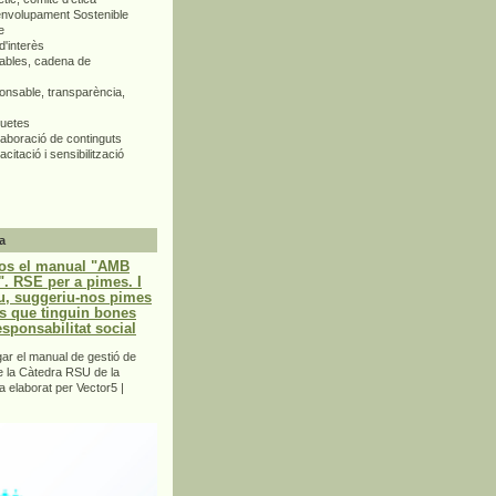
envolupament Sostenible
e
d'interès
bles, cadena de
nsable, transparència,
quetes
aboració de continguts
citació i sensibilització
a
os el manual "AMB
 RSE per a pimes. I
u, suggeriu-nos pimes
s que tinguin bones
esponsabilitat social
r el manual de gestió de
e la Càtedra RSU de la
a elaborat per Vector5 |