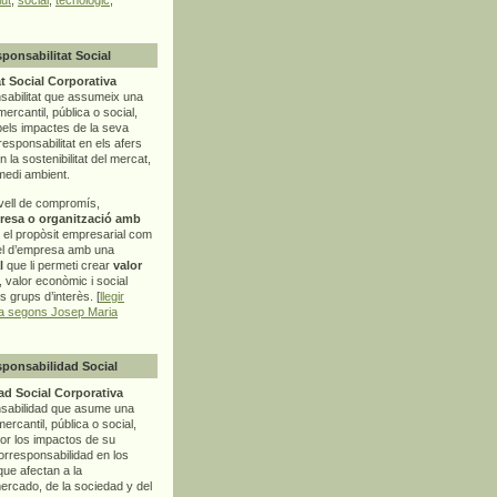
sponsabilitat Social
t Social Corporativa
sabilitat que assumeix una
mercantil, pública o social,
pels impactes de la seva
rresponsabilitat en els afers
la sostenibilitat del mercat,
 medi ambient.
vell de compromís,
resa o organització amb
t el propòsit empresarial com
el d’empresa amb una
l
que li permeti crear
valor
r, valor econòmic i social
ls grups d’interès. [
llegir
ia segons Josep Maria
sponsabilidad Social
d Social Corporativa
nsabilidad que asume una
ercantil, pública o social,
por los impactos de su
corresponsabilidad en los
ue afectan a la
mercado, de la sociedad y del