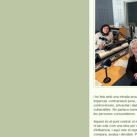
i ho feia amb una mirada prou
imparcial, contractació justa,
controvèrsies, privacitat i 
vulnerables. No parlava només 
les persones consumidores.
Aquest és el punt central: el
ni tan sols com una eina per
d’influència. I aquí neix el 
compara, avalua i decideix. 