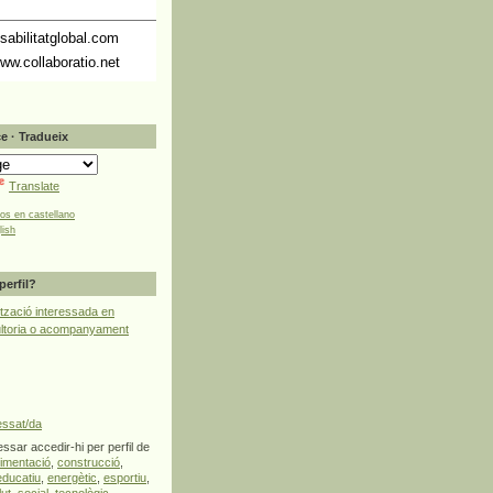
abilitatglobal.com
ww.collaboratio.net
e · Tradueix
Translate
tos en castellano
lish
perfil?
tzació interessada en
ultoria o acompanyament
essat/da
ssar accedir-hi per perfil de
limentació
,
construcció
,
educatiu
,
energètic
,
esportiu
,
lut
,
social
,
tecnològic
,