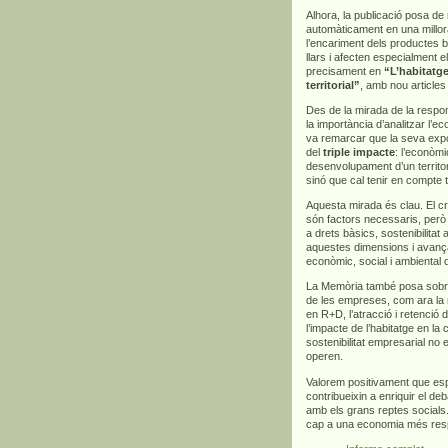
Alhora, la publicació posa d
automàticament en una millora
l’encariment dels productes bà
llars i afecten especialment 
precisament en
“L’habitatge
territorial”
, amb nou articles
Des de la mirada de la respons
la importància d’analitzar l’
va remarcar que la seva exp
del
triple impacte
: l’econòmi
desenvolupament d’un territor
sinó que cal tenir en compte 
Aquesta mirada és clau. El cre
són factors necessaris, però
a drets bàsics, sostenibilitat
aquestes dimensions i avança
econòmic, social i ambiental 
La Memòria també posa sobre l
de les empreses, com ara la m
en R+D, l’atracció i retenció d
l’impacte de l’habitatge en la
sostenibilitat empresarial no 
operen.
Valorem positivament que es
contribueixin a enriquir el deb
amb els grans reptes socials.
cap a una economia més respo