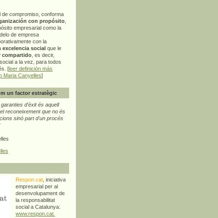
l de compromiso, conforma
ganización con propósito
,
pósito empresarial como la
delo de empresa
orativamente con la
a
excelencia social
que le
r compartido
, es decir,
ocial a la vez, para todos
s. [
leer definición más
p Maria Canyelles
]
m un factor estratègic
aranties d'èxit és aquell
l reconeixement que no és
cions sinó part d'un procés
"
lles
lles
Respon.cat
, iniciativa
empresarial per al
desenvolupament de
la responsabilitat
social a Catalunya:
www.respon.cat.