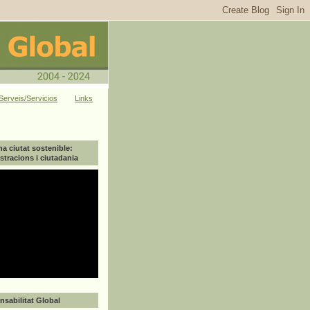
Serveis/Servicios
Links
na ciutat sostenible:
tracions i ciutadania
sabilitat Global