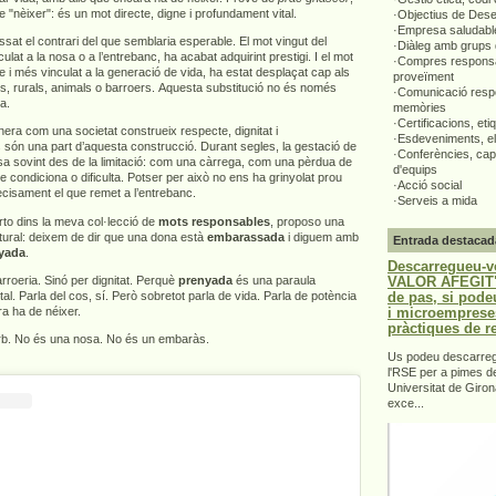
e "nèixer": és un mot directe, digne i profundament vital.
·Objectius de Des
·Empresa saludabl
ssat el contrari del que semblaria esperable. El mot vingut del
·Diàleg amb grups 
ulat a la nosa o a l’entrebanc, ha acabat adquirint prestigi. I el mot
·Compres responsa
e i més vinculat a la generació de vida, ha estat desplaçat cap als
proveïment
rs, rurals, animals o barroers. Aquesta substitució no és només
·Comunicació respo
ta.
memòries
·Certificacions, eti
era com una societat construeix respecte, dignitat i
·Esdeveniments, el
 són una part d’aquesta construcció. Durant segles, la gestació de
·Conferències, capa
sa sovint des de la limitació: com una càrrega, com una pèrdua de
d'equips
ue condiciona o dificulta. Potser per això no ens ha grinyolat prou
·Acció social
recisament el que remet a l’entrebanc.
·Serveis a mida
to dins la meva col·lecció de
mots responsables
, proposo una
ultural: deixem de dir que una dona està
embarassada
i diguem amb
Entrada destacad
yada
.
Descarregueu-v
VALOR AFEGIT".
roeria. Sinó per dignitat. Perquè
prenyada
és una paraula
de pas, si pode
ital. Parla del cos, sí. Però sobretot parla de vida. Parla de potència
i microemprese
a ha de néixer.
pràctiques de r
orb. No és una nosa. No és un embaràs.
Us podeu descarrega
l'RSE per a pimes d
Universitat de Giron
exce...