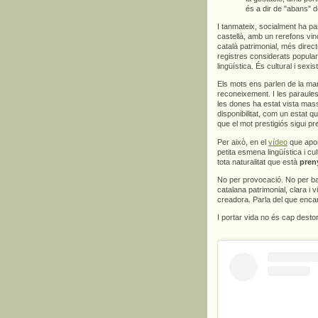
és a dir de "abans" d
I tanmateix, socialment ha pa
castellà, amb un rerefons vinc
català patrimonial, més direct
registres considerats popula
lingüística. És cultural i sexis
Els mots ens parlen de la man
reconeixement. I les paraules
les dones ha estat vista mas
disponibilitat, com un estat q
que el mot prestigiós sigui p
Per això, en el
vídeo
que apor
petita esmena lingüística i c
tota naturalitat que està
pren
No per provocació. No per bar
catalana patrimonial, clara i v
creadora. Parla del que encar
I portar vida no és cap dest