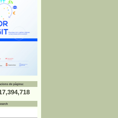
zacions de pàgina:
17,394,718
Search