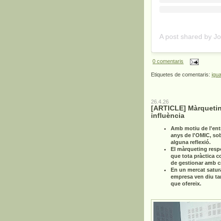
0 comentaris
Etiquetes de comentaris:
igua
26.4.26
[ARTICLE] Màrquetin
influència
Amb motiu de l'ent
anys de l'OMIC, so
alguna reflexió.
El màrqueting resp
que tota pràctica c
de gestionar amb cri
En un mercat satur
empresa ven diu ta
que ofereix.