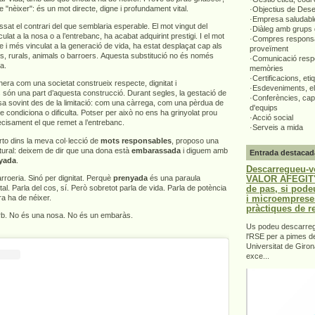
e "nèixer": és un mot directe, digne i profundament vital.
·Objectius de Des
·Empresa saludabl
ssat el contrari del que semblaria esperable. El mot vingut del
·Diàleg amb grups 
ulat a la nosa o a l’entrebanc, ha acabat adquirint prestigi. I el mot
·Compres responsa
e i més vinculat a la generació de vida, ha estat desplaçat cap als
proveïment
rs, rurals, animals o barroers. Aquesta substitució no és només
·Comunicació respo
ta.
memòries
·Certificacions, eti
era com una societat construeix respecte, dignitat i
·Esdeveniments, el
 són una part d’aquesta construcció. Durant segles, la gestació de
·Conferències, capa
sa sovint des de la limitació: com una càrrega, com una pèrdua de
d'equips
ue condiciona o dificulta. Potser per això no ens ha grinyolat prou
·Acció social
recisament el que remet a l’entrebanc.
·Serveis a mida
to dins la meva col·lecció de
mots responsables
, proposo una
ultural: deixem de dir que una dona està
embarassada
i diguem amb
Entrada destacad
yada
.
Descarregueu-v
VALOR AFEGIT".
roeria. Sinó per dignitat. Perquè
prenyada
és una paraula
de pas, si pode
ital. Parla del cos, sí. Però sobretot parla de vida. Parla de potència
i microemprese
a ha de néixer.
pràctiques de r
orb. No és una nosa. No és un embaràs.
Us podeu descarrega
l'RSE per a pimes d
Universitat de Giron
exce...