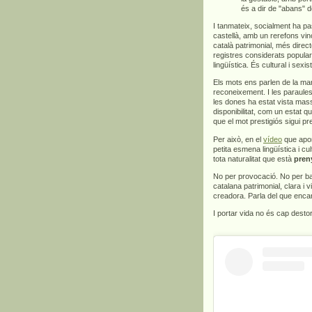
és a dir de "abans" d
I tanmateix, socialment ha pa
castellà, amb un rerefons vinc
català patrimonial, més direct
registres considerats popula
lingüística. És cultural i sexis
Els mots ens parlen de la man
reconeixement. I les paraules
les dones ha estat vista mas
disponibilitat, com un estat q
que el mot prestigiós sigui p
Per això, en el
vídeo
que apor
petita esmena lingüística i c
tota naturalitat que està
pren
No per provocació. No per bar
catalana patrimonial, clara i v
creadora. Parla del que encar
I portar vida no és cap dest