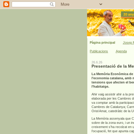
Pàgina principal
Josep M
Publicacions
Agenda
26.6.26
Presentació de la M
La Memòria Econòmica de C
l’economia catalana, amb mi
tensions que afecten el bene
l’habitatge.
Ahir vaig assistir ahir a la pr
elaborada per les Cambres de 
va comptar amb la participac
Cambres de Catalunya; Carme
Oriol Amat, catedràtic de la 
La Memòria assenyala que Cat
sobre de la zona euro, i un 
creixement s’ha recolzat en un
l’ocupació, fet que apunta ca