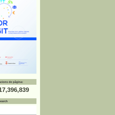
zacions de pàgina:
17,396,839
Search