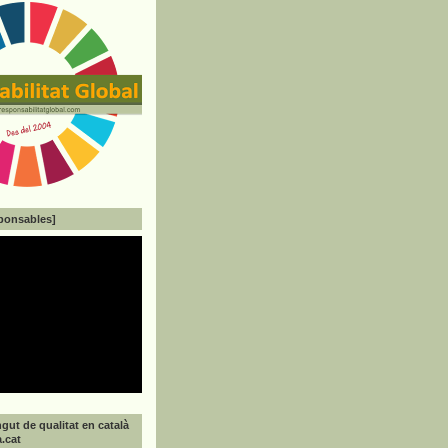
ponsables]
gut de qualitat en català
a.cat