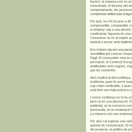
factors: la manera com es pre
emocionals, el disseny del we
comportaments, les promocions
complexitat deliberada d’algu
Per tant, no n’hi ha prou a di
comprensible, comparable, rel
si empeny cap a una decisió 
condicionat. Aquesta és una d
Comunicar no és el mateix qu
equival a actuar amb legitimita
Ens trobem davant una para
sensibilitat pel consum respo
fràgil. El consumidor mira la s
percepció: la Comissió Euro
analitzades eren vagues, en
que les sustentés.
Això explica la desconfian
evidència, quan fa servir exp
cap criteri verificable, o qua
està fent una mala pràctica c
I sense confiança no hi ha co
però no és una abstracció. Es
publicitat, en la conversa com
postvenda, en la reclamació i,
La manera com una empresa ve
Per això cal superar una vis
qüestió de comunicació. El m
del producte, la política de p