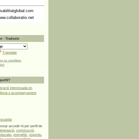
abilitatglobal.com
ww.collaboratio.net
e · Tradueix
Translate
tos en castellano
lish
perfil?
tzació interessada en
ultoria o acompanyament
essat/da
ssar accedir-hi per perfil de
limentació
,
construcció
,
educatiu
,
energètic
,
esportiu
,
lut
,
social
,
tecnològic
,