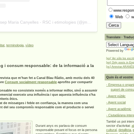
www.respons
Web
w
A post shared by Josep Maria Canyelles - RSC i etimologies (@jmcanyelles)
Translate · Traduc
ltat
,
terminologia
,
vídeo
Powered by
[es] Ver sólo los escri
[en] Only posts in Eng
g i consum responsable: de la informació a la
[oc] Arrevirar ARANÉS
Quin és el vostre 
revista que m'han fet a Canal Blau Ràdio, amb motiu dels 40
bre
Consum socialment responsable
aprofito per compartir
- Empresa o organi
suport de cons
onsable no consisteix només a informar millor, sinó a assumir
omercial exerceix una influència i que aquesta influència s’ha
- Agent públic
teris ètics.
- Agent social
at de missatges i feble en confiança, la manera com una
nt del seu compromís responsable com el producte o servei
- Agent acadèmic
- Ciutadà/ana inter
També us pot intere
Durant anys es parlava de consum
sector d'activitat:
a
responsable posant el focus en la persona
cultural
,
detallista
,
consumidora. Semblava que el repte
financer
,
mèdia
,
sa