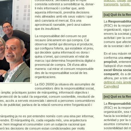
consistia sobretot a sensibilitzar-la, donar-
transports
,
turístic.
li més informació i confiar que, amb
aquesta informació, prendria decisions
[ca] Què és la Re
més alineades amb els seus valors i que
això canviaria el mercat. Era una
La
Responsabilita
aproximació raonable, però avui sabem
(RSC) és la respon
que és insuficient.
organització, sigui 
envers la societat 
La responsabilitat del consum no pot
activitat i per la co
recaure únicament en qui compra. Cal
comuns que afecten 
observar també qui dissenya el producte,
de la societat i del
qui configura l’oferta, qui estableix el preu,
qui decideix quina informació es dona i
En el seu màxim ni
quina s’omet, qui construeix el relat de
conforma una
emp
marca i qui determina l’experiència digital o
propòsit
, entenen
presencial de compra. Dit d’una altra
l’adopció d’un mod
manera: cal mirar el consum responsable
excel·lència socia
des de la responsabilitat social de les
compartit
, és a di
organitzacions.
alhora, per a tots e
definició més àmpl
La ISO 26000 ja situava els assumptes de
Canyelles
]
consumidors dins la responsabilitat social,
 àmplia: pràctiques justes de màrqueting, informació objectiva i
 protecció de la salut i la seguretat, consum sostenible, resolució de
[es] Qué es la Re
dades, accés a serveis essencials i atenció a persones consumidores
La
Responsabilida
de publicitat; parlava de la relació sencera entre l’organització i
(RSC) es la respo
organización, sea m
hacia la sociedad 
 màrqueting ja no es pot entendre només com una eina per informar,
actividad y por la 
 vendre. El màrqueting és, cada vegada més, una arquitectura
asuntos comunes q
repte: hem imaginat el consumidor com un subjecte racional que
sostenibilidad del 
Però les decisions de consum estan condicionades per molts