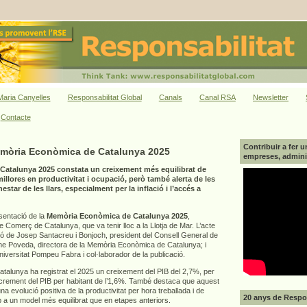
aria Canyelles
Responsabilitat Global
Canals
Canal RSA
Newsletter
Contacte
Contribuir a fer u
emòria Econòmica de Catalunya 2025
empreses, adminis
atalunya 2025 constata un creixement més equilibrat de
llores en productivitat i ocupació, però també alerta de les
star de les llars, especialment per la inflació i l’accés a
esentació de la
Memòria Econòmica de Catalunya 2025
,
Comerç de Catalunya, que va tenir lloc a la Llotja de Mar. L’acte
ió de Josep Santacreu i Bonjoch, president del Consell General de
 Poveda, directora de la Memòria Econòmica de Catalunya; i
Universitat Pompeu Fabra i col·laborador de la publicació.
alunya ha registrat el 2025 un creixement del PIB del 2,7%, per
increment del PIB per habitant de l’1,6%. També destaca que aquest
a evolució positiva de la productivitat per hora treballada i de
20 anys de Respon
p a un model més equilibrat que en etapes anteriors.