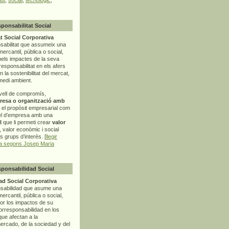
sponsabilitat Social
t Social Corporativa
sabilitat que assumeix una
mercantil, pública o social,
pels impactes de la seva
rresponsabilitat en els afers
la sostenibilitat del mercat,
 medi ambient.
vell de compromís,
resa o organització amb
t el propòsit empresarial com
el d’empresa amb una
l
que li permeti crear
valor
r, valor econòmic i social
ls grups d’interès. [
llegir
ia segons Josep Maria
sponsabilidad Social
d Social Corporativa
nsabilidad que asume una
ercantil, pública o social,
por los impactos de su
corresponsabilidad en los
ue afectan a la
mercado, de la sociedad y del