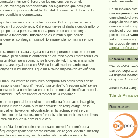
medio ambiente.
senta la informació, l’ordre de les opcions, els estímuls
b, els missatges personalitzats, els algoritmes que anticipen
En su máximo nive
 amb urgència artificial, la dificultat de donar-se de baixa o la
una
empresa u or
nes condicions contractuals.
entendiendo el pro
adopción de un mo
r que la informació és formalment certa. Cal preguntar-se si és
comprometida corp
levant i proporcionada. Cal preguntar-se si ajuda a decidir millor o
sociedad y con un
que potser la persona no hauria pres en un entorn menys
permite crear
valo
istinció fonamental. Informar no és el mateix que aclarir.
valor económico y s
e generar confiança. I complir formalment la norma no sempre
los grupos de interé
t.
amplia según Jose
doxa creixent. Cada vegada hi ha més persones que expressen
nsable, però alhora la confiança en els missatges empresarials és
Entenem l'RSE co
ostenibilitat, però sovint no se la creu del tot. I no és una simple
pea ha assenyalat que un 53% de les afirmacions ambientals
"
Un pla d'RSE amb g
ganyoses o infundades, i que un 40% no disposaven d’evidència
que comença amb e
un projecte d'actua
de gestió del canvi
ça. Quan una empresa comunica compromisos ambientals sense
ressions com “natural”, “eco”, “sostenible” o “responsable” sense
Josep Maria Canye
n converteix la complexitat en un relat emocional simplificat, no sols
omercial. Està erosionant el mercat de la confiança.
Tuits de @jmcanye
nsum responsable possible. La confiança és un actiu intangible,
 construeix en cada punt de contacte: en l’etiquetatge, en la
Recomanem
ercial, en la web, en el contracte, en la factura, en el servei
 fins i tot, en la manera com l’organització reconeix els seus límits.
n diu tant d’ella com el que ven.
ió reduïda del màrqueting responsable com si fos només una
àrqueting responsable afecta el model de negoci. Afecta el disseny
reus, la segmentació, l’ús de dades, els canals de venda, la