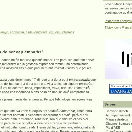
Josep Maria Canyel
les seves xarxes s
contingut de qualit
Instagram.com/jmc
Tiktok.com/@jmcan
alunya
,
economia
,
esdeveniments
,
estudis i informes
a de ser cap embaràs!
 dones no és mai una qüestió menor. Les paraules que fem servir
 la maternitat o a la gestació expressen també una determinada
 ens mostren fins a quin punt hem naturalitzat visions que potser
atalà considerem més “fi” dir que una dona està
embarassada
que
que del fet que una dona porti una vida a dins en diguem
embaràs
,
vol dir destorb, nosa, impediment, trava, dificultat. Diem “això
a cosa ens incomoda o ens posa en una situació compromesa.
 ja ens hauria de fer pensar. Perquè l’etimologia, en aquest cas,
Serveis
t que ens va venir fa segles del castellà
embarazar
, i més enllà
·Seminari directiu
s un mot normatiu i plenament incorporat al català, però el seu
·Acompanyament di
 a veure amb l’entrebanc, l’obstacle, allò que dificulta el pas o el
·Mapa estratègic
una paraula que remet a la idea de càrrega o d’impediment.
·Diagnosi i pautes
el mot patrimonial català. Hereu del llatí
praegnare
, relacionat amb
·Pla d'RSE
tar vida, amb allò que encara ha de néixer. Prové de
prae gnascor
,
·Gestió ètica, codi 