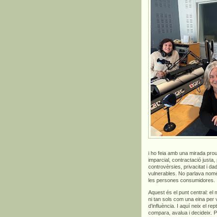
i ho feia amb una mirada prou
imparcial, contractació justa,
controvèrsies, privacitat i 
vulnerables. No parlava només 
les persones consumidores.
Aquest és el punt central: el
ni tan sols com una eina per
d’influència. I aquí neix el 
compara, avalua i decideix. 