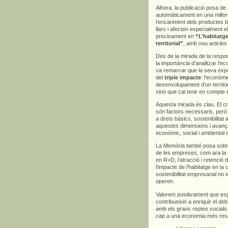
Alhora, la publicació posa d
automàticament en una millora
l’encariment dels productes bà
llars i afecten especialment 
precisament en
“L’habitatge
territorial”
, amb nou articles
Des de la mirada de la respons
la importància d’analitzar l’
va remarcar que la seva exp
del
triple impacte
: l’econòmi
desenvolupament d’un territor
sinó que cal tenir en compte 
Aquesta mirada és clau. El cre
són factors necessaris, però
a drets bàsics, sostenibilitat
aquestes dimensions i avança
econòmic, social i ambiental 
La Memòria també posa sobre l
de les empreses, com ara la m
en R+D, l’atracció i retenció d
l’impacte de l’habitatge en la
sostenibilitat empresarial no 
operen.
Valorem positivament que es
contribueixin a enriquir el deb
amb els grans reptes socials.
cap a una economia més respo