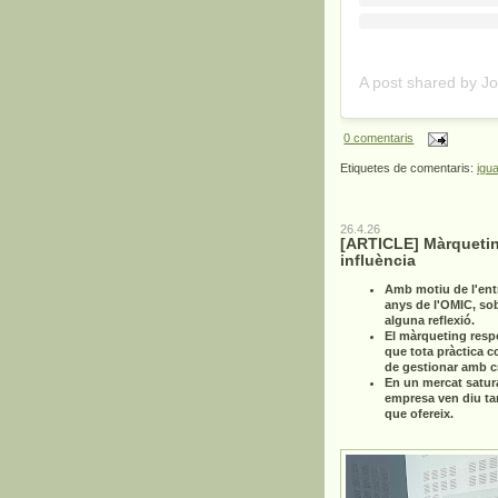
0 comentaris
Etiquetes de comentaris:
igua
26.4.26
[ARTICLE] Màrquetin
influència
Amb motiu de l'ent
anys de l'OMIC, so
alguna reflexió.
El màrqueting resp
que tota pràctica c
de gestionar amb cri
En un mercat satur
empresa ven diu ta
que ofereix.