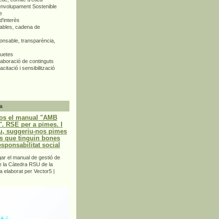
envolupament Sostenible
e
d'interès
bles, cadena de
nsable, transparència,
quetes
aboració de continguts
citació i sensibilització
a
os el manual "AMB
 RSE per a pimes. I
u, suggeriu-nos pimes
s que tinguin bones
esponsabilitat social
r el manual de gestió de
e la Càtedra RSU de la
a elaborat per Vector5 |