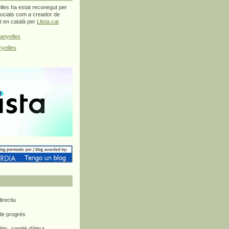
les ha estat reconegut per
ocials com a creador de
at en català per
Llista.cat
anyelles
yelles
rectiu
 de progrés
ètic, comitè d'ètica