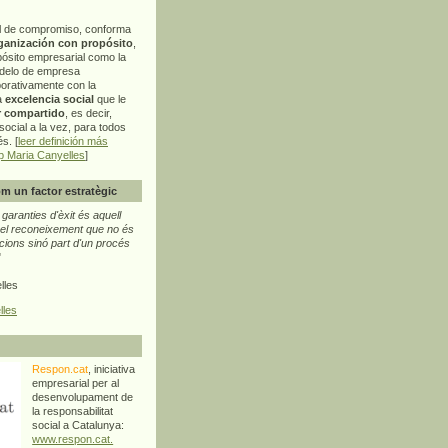
l de compromiso, conforma
ganización con propósito
,
pósito empresarial como la
delo de empresa
orativamente con la
a
excelencia social
que le
r compartido
, es decir,
ocial a la vez, para todos
s. [
leer definición más
p Maria Canyelles
]
m un factor estratègic
aranties d'èxit és aquell
l reconeixement que no és
cions sinó part d'un procés
"
lles
lles
Respon.cat
, iniciativa
empresarial per al
desenvolupament de
la responsabilitat
social a Catalunya:
www.respon.cat.