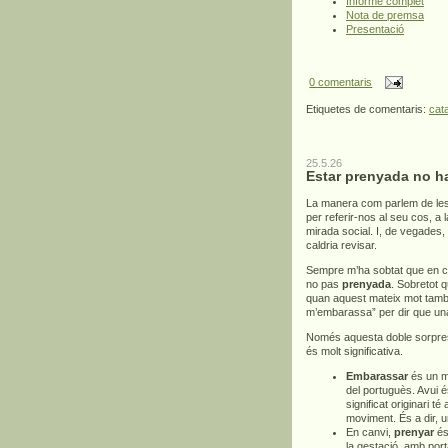
Informe complet
Nota de premsa
Presentació
0 comentaris
Etiquetes de comentaris:
cat
25.5.26
Estar prenyada no h
La manera com parlem de les
per referir-nos al seu cos, a
mirada social. I, de vegades,
caldria revisar.
Sempre m’ha sobtat que en c
no pas
prenyada
. Sobretot 
quan aquest mateix mot també 
m’embarassa” per dir que un
Només aquesta doble sorpresa
és molt significativa.
Embarassar
és un mo
del portuguès. Avui é
significat originari té
moviment. És a dir, 
En canvi,
prenyar
és 
la gestació, amb por