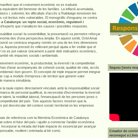
e manifest que el creixement econòmic no es tradueix
 equivalent del benestar de les famílies. La inflació acumulada,
sics i, sobretot, les dificultats d’accés a l’habitatge tensionen les
els col·lectius més vulnerables. El monogràfic d’enguany se centra
 a Catalunya: un repte social, econòmic, regulatori i
 d’experts que n’analitzen les causes i possibles respostes.
abilitat social i la sostenibilitat, la presentació va permetre reforçar
economia des d’una perspectiva àmplia. En aquest sentit, Oriol Amat
osició se centrava enguany només en una de les tres dimensions
ca. Aquesta precisió és rellevant perquè ajuda a fer visible que el
i no es pot valorar únicament a partir dels indicadors econòmics,
també els impactes socials i ambientals.
ixement econòmic, la productivitat, la inversió i la competitivitat
Seguiu [mots res
 han d’anar acompanyats de cohesió social, qualitat de vida, accés
 ambiental i bon govern. El concepte de triple impacte permet integrar
r cap a models d’empresa i de territori que generin valor
de manera simultània.
a taula reptes directament vinculats amb la responsabilitat social
anca de personal qualificat, la necessitat d’incrementar la inversió
e talent, la mobilitat laboral, l’emancipació de les persones joves o
 competitivitat del país. Tots aquests factors mostren que la
es pot desvincular del context social i territorial on les empreses
pais de referència com la Memòria Econòmica de Catalunya
at sobre el futur del país i ajudin a connectar l’anàlisi econòmica
 Incorporar la mirada del triple impacte és essencial per avançar
nsable, resilient i orientada al bé comú.
Creador de contin
reconegut a Llist