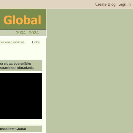
Serveis/Servicios
Links
na ciutat sostenible:
tracions i ciutadania
sabilitat Global