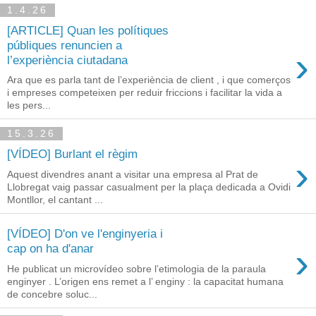
1.4.26
[ARTICLE] Quan les polítiques
públiques renuncien a
›
l’experiència ciutadana
Ara que es parla tant de l’experiència de client , i que comerços
i empreses competeixen per reduir friccions i facilitar la vida a
les pers...
15.3.26
[VÍDEO] Burlant el règim
›
Aquest divendres anant a visitar una empresa al Prat de
Llobregat vaig passar casualment per la plaça dedicada a Ovidi
Montllor, el cantant ...
[VÍDEO] D'on ve l'enginyeria i
›
cap on ha d'anar
He publicat un microvídeo sobre l’etimologia de la paraula
enginyer . L’origen ens remet a l’ enginy : la capacitat humana
de concebre soluc...