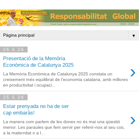
▼
26.6.26
Presentació de la Memòria
›
Econòmica de Catalunya 2025
La Memòria Econòmica de Catalunya 2025 constata un
creixement més equilibrat de l’economia catalana, amb millores
en productivitat i ocupaci...
25.5.26
Estar prenyada no ha de ser
›
cap embaràs!
La manera com parlem de les dones no és mai una qüestió
menor. Les paraules que fem servir per referir-nos al seu cos,
a la maternitat o a l...