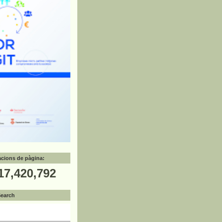
zacions de pàgina:
17,420,792
Search