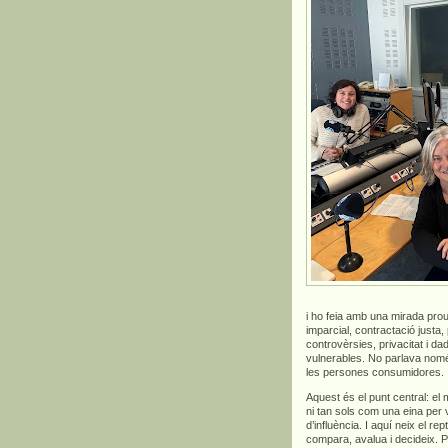
i ho feia amb una mirada prou
imparcial, contractació justa,
controvèrsies, privacitat i 
vulnerables. No parlava només 
les persones consumidores.
Aquest és el punt central: el
ni tan sols com una eina per
d’influència. I aquí neix el 
compara, avalua i decideix. 