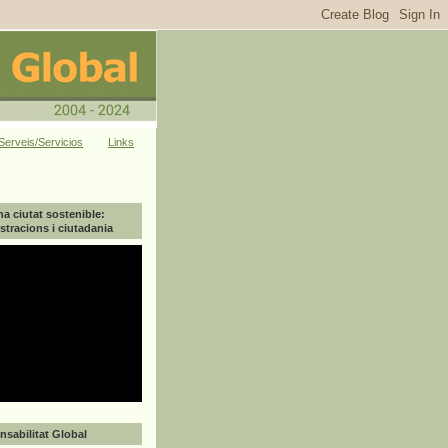
Serveis/Servicios
Links
na ciutat sostenible:
tracions i ciutadania
sabilitat Global