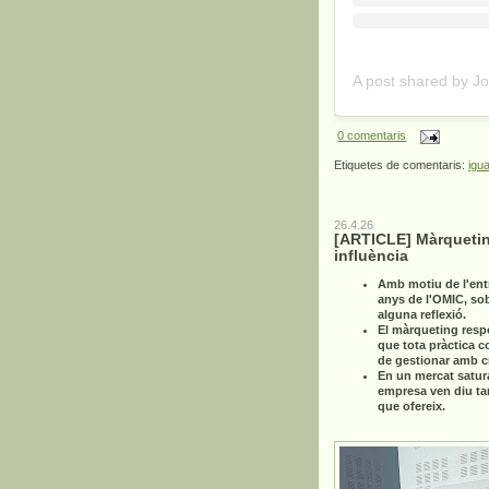
0 comentaris
Etiquetes de comentaris:
igua
26.4.26
[ARTICLE] Màrquetin
influència
Amb motiu de l'ent
anys de l'OMIC, so
alguna reflexió.
El màrqueting resp
que tota pràctica c
de gestionar amb cri
En un mercat satur
empresa ven diu ta
que ofereix.