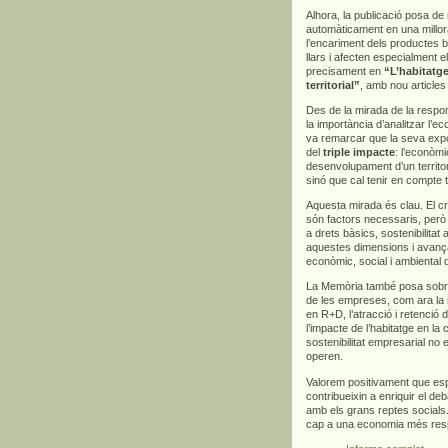
Alhora, la publicació posa d
automàticament en una millora
l’encariment dels productes bà
llars i afecten especialment 
precisament en
“L’habitatge
territorial”
, amb nou articles
Des de la mirada de la respons
la importància d’analitzar l’
va remarcar que la seva exp
del
triple impacte
: l’econòmi
desenvolupament d’un territor
sinó que cal tenir en compte 
Aquesta mirada és clau. El cre
són factors necessaris, però
a drets bàsics, sostenibilitat
aquestes dimensions i avança
econòmic, social i ambiental 
La Memòria també posa sobre l
de les empreses, com ara la m
en R+D, l’atracció i retenció d
l’impacte de l’habitatge en la
sostenibilitat empresarial no 
operen.
Valorem positivament que es
contribueixin a enriquir el deb
amb els grans reptes socials.
cap a una economia més respo