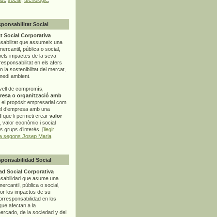
sponsabilitat Social
t Social Corporativa
sabilitat que assumeix una
mercantil, pública o social,
pels impactes de la seva
rresponsabilitat en els afers
la sostenibilitat del mercat,
 medi ambient.
vell de compromís,
resa o organització amb
t el propòsit empresarial com
el d’empresa amb una
l
que li permeti crear
valor
r, valor econòmic i social
ls grups d’interès. [
llegir
ia segons Josep Maria
sponsabilidad Social
d Social Corporativa
nsabilidad que asume una
ercantil, pública o social,
por los impactos de su
corresponsabilidad en los
ue afectan a la
mercado, de la sociedad y del