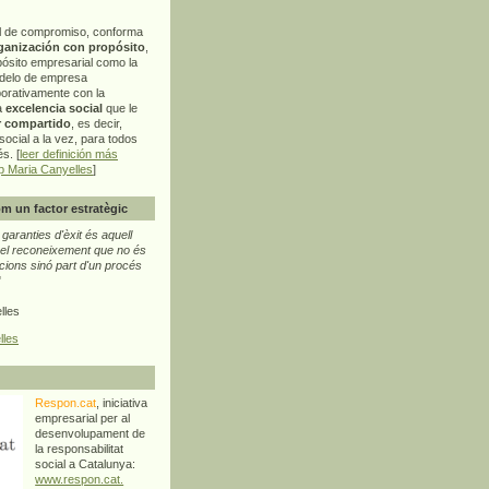
l de compromiso, conforma
ganización con propósito
,
pósito empresarial como la
delo de empresa
orativamente con la
a
excelencia social
que le
r compartido
, es decir,
ocial a la vez, para todos
s. [
leer definición más
p Maria Canyelles
]
m un factor estratègic
aranties d'èxit és aquell
l reconeixement que no és
cions sinó part d'un procés
"
lles
lles
Respon.cat
, iniciativa
empresarial per al
desenvolupament de
la responsabilitat
social a Catalunya:
www.respon.cat.