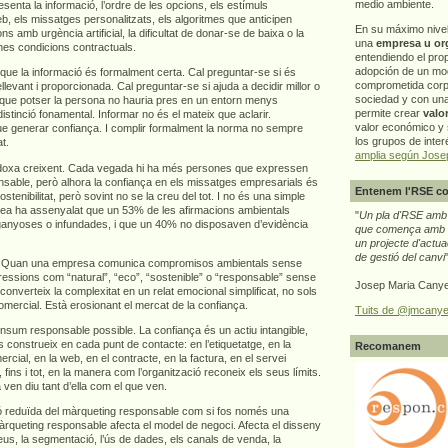
medio ambiente.
senta la informació, l’ordre de les opcions, els estímuls
b, els missatges personalitzats, els algoritmes que anticipen
En su máximo nive
 amb urgència artificial, la dificultat de donar-se de baixa o la
una
empresa u or
nes condicions contractuals.
entendiendo el pro
adopción de un mo
r que la informació és formalment certa. Cal preguntar-se si és
comprometida corp
levant i proporcionada. Cal preguntar-se si ajuda a decidir millor o
sociedad y con un
que potser la persona no hauria pres en un entorn menys
permite crear
valo
istinció fonamental. Informar no és el mateix que aclarir.
valor económico y s
e generar confiança. I complir formalment la norma no sempre
los grupos de interé
t.
amplia según Jose
doxa creixent. Cada vegada hi ha més persones que expressen
nsable, però alhora la confiança en els missatges empresarials és
Entenem l'RSE co
ostenibilitat, però sovint no se la creu del tot. I no és una simple
pea ha assenyalat que un 53% de les afirmacions ambientals
"
Un pla d'RSE amb g
ganyoses o infundades, i que un 40% no disposaven d’evidència
que comença amb e
un projecte d'actua
de gestió del canvi
ça. Quan una empresa comunica compromisos ambientals sense
ressions com “natural”, “eco”, “sostenible” o “responsable” sense
Josep Maria Canye
n converteix la complexitat en un relat emocional simplificat, no sols
omercial. Està erosionant el mercat de la confiança.
Tuits de @jmcanye
nsum responsable possible. La confiança és un actiu intangible,
 construeix en cada punt de contacte: en l’etiquetatge, en la
Recomanem
ercial, en la web, en el contracte, en la factura, en el servei
 fins i tot, en la manera com l’organització reconeix els seus límits.
n diu tant d’ella com el que ven.
ió reduïda del màrqueting responsable com si fos només una
àrqueting responsable afecta el model de negoci. Afecta el disseny
reus, la segmentació, l’ús de dades, els canals de venda, la