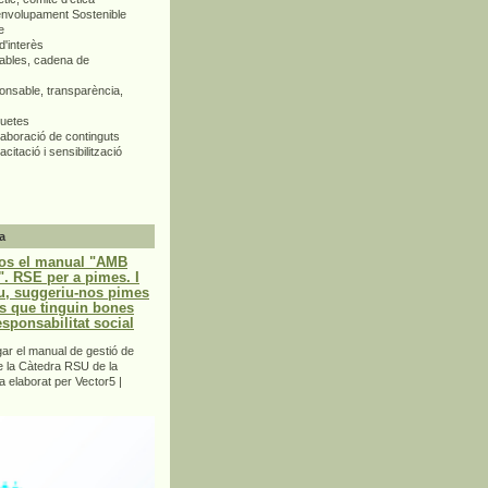
envolupament Sostenible
e
d'interès
bles, cadena de
nsable, transparència,
quetes
aboració de continguts
citació i sensibilització
a
os el manual "AMB
 RSE per a pimes. I
u, suggeriu-nos pimes
s que tinguin bones
esponsabilitat social
r el manual de gestió de
e la Càtedra RSU de la
a elaborat per Vector5 |