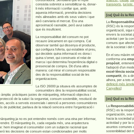
consistia sobretot a sensibilitzar-la, donar-
transports
,
turístic.
li més informació i confiar que, amb
aquesta informació, prendria decisions
[ca] Què és la Re
més alineades amb els seus valors i que
això canviaria el mercat. Era una
La
Responsabilita
aproximació raonable, però avui sabem
(RSC) és la respon
que és insuficient.
organització, sigui 
envers la societat 
La responsabilitat del consum no pot
activitat i per la co
recaure únicament en qui compra. Cal
comuns que afecten 
observar també qui dissenya el producte,
de la societat i del
qui configura l’oferta, qui estableix el preu,
qui decideix quina informació es dona i
En el seu màxim ni
quina s’omet, qui construeix el relat de
conforma una
emp
marca i qui determina l’experiència digital o
propòsit
, entenen
presencial de compra. Dit d’una altra
l’adopció d’un mod
manera: cal mirar el consum responsable
excel·lència socia
des de la responsabilitat social de les
compartit
, és a di
organitzacions.
alhora, per a tots e
definició més àmpl
La ISO 26000 ja situava els assumptes de
Canyelles
]
consumidors dins la responsabilitat social,
 àmplia: pràctiques justes de màrqueting, informació objectiva i
 protecció de la salut i la seguretat, consum sostenible, resolució de
[es] Qué es la Re
dades, accés a serveis essencials i atenció a persones consumidores
La
Responsabilida
de publicitat; parlava de la relació sencera entre l’organització i
(RSC) es la respo
organización, sea m
hacia la sociedad 
 màrqueting ja no es pot entendre només com una eina per informar,
actividad y por la 
 vendre. El màrqueting és, cada vegada més, una arquitectura
asuntos comunes q
repte: hem imaginat el consumidor com un subjecte racional que
sostenibilidad del 
Però les decisions de consum estan condicionades per molts