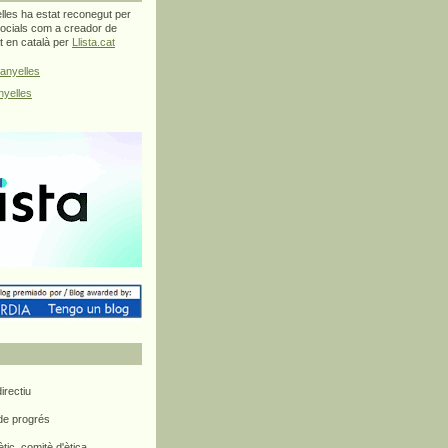
les ha estat reconegut per
ocials com a creador de
at en català per
Llista.cat
anyelles
yelles
rectiu
 de progrés
ètic, comitè d'ètica