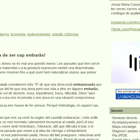
Josep Maria Canyel
les seves xarxes s
contingut de qualit
Instagram.com/jmc
Tiktok.com/@jmcan
alunya
,
economia
,
esdeveniments
,
estudis i informes
a de ser cap embaràs!
 dones no és mai una qüestió menor. Les paraules que fem servir
 la maternitat o a la gestació expressen també una determinada
 ens mostren fins a quin punt hem naturalitzat visions que potser
atalà considerem més “fi” dir que una dona està
embarassada
que
que del fet que una dona porti una vida a dins en diguem
embaràs
,
vol dir destorb, nosa, impediment, trava, dificultat. Diem “això
a cosa ens incomoda o ens posa en una situació compromesa.
 ja ens hauria de fer pensar. Perquè l’etimologia, en aquest cas,
Serveis
t que ens va venir fa segles del castellà
embarazar
, i més enllà
·Seminari directiu
s un mot normatiu i plenament incorporat al català, però el seu
·Acompanyament di
 a veure amb l’entrebanc, l’obstacle, allò que dificulta el pas o el
·Mapa estratègic
una paraula que remet a la idea de càrrega o d’impediment.
·Diagnosi i pautes
el mot patrimonial català. Hereu del llatí
praegnare
, relacionat amb
·Pla d'RSE
tar vida, amb allò que encara ha de néixer. Prové de
prae gnascor
,
·Gestió ètica, codi 