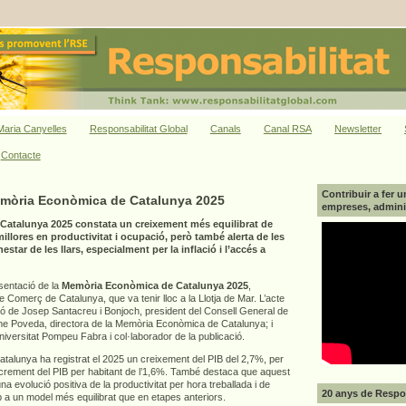
aria Canyelles
Responsabilitat Global
Canals
Canal RSA
Newsletter
Contacte
Contribuir a fer u
emòria Econòmica de Catalunya 2025
empreses, adminis
atalunya 2025 constata un creixement més equilibrat de
llores en productivitat i ocupació, però també alerta de les
star de les llars, especialment per la inflació i l’accés a
esentació de la
Memòria Econòmica de Catalunya 2025
,
Comerç de Catalunya, que va tenir lloc a la Llotja de Mar. L’acte
ió de Josep Santacreu i Bonjoch, president del Consell General de
 Poveda, directora de la Memòria Econòmica de Catalunya; i
Universitat Pompeu Fabra i col·laborador de la publicació.
alunya ha registrat el 2025 un creixement del PIB del 2,7%, per
increment del PIB per habitant de l’1,6%. També destaca que aquest
a evolució positiva de la productivitat per hora treballada i de
20 anys de Respon
p a un model més equilibrat que en etapes anteriors.