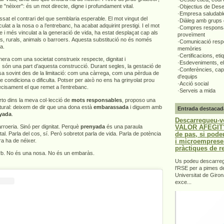
e "nèixer": és un mot directe, digne i profundament vital.
·Objectius de Des
·Empresa saludabl
ssat el contrari del que semblaria esperable. El mot vingut del
·Diàleg amb grups 
ulat a la nosa o a l’entrebanc, ha acabat adquirint prestigi. I el mot
·Compres responsa
e i més vinculat a la generació de vida, ha estat desplaçat cap als
proveïment
rs, rurals, animals o barroers. Aquesta substitució no és només
·Comunicació respo
ta.
memòries
·Certificacions, eti
era com una societat construeix respecte, dignitat i
·Esdeveniments, el
 són una part d’aquesta construcció. Durant segles, la gestació de
·Conferències, capa
sa sovint des de la limitació: com una càrrega, com una pèrdua de
d'equips
ue condiciona o dificulta. Potser per això no ens ha grinyolat prou
·Acció social
recisament el que remet a l’entrebanc.
·Serveis a mida
to dins la meva col·lecció de
mots responsables
, proposo una
ultural: deixem de dir que una dona està
embarassada
i diguem amb
Entrada destacad
yada
.
Descarregueu-v
VALOR AFEGIT".
roeria. Sinó per dignitat. Perquè
prenyada
és una paraula
de pas, si pode
ital. Parla del cos, sí. Però sobretot parla de vida. Parla de potència
i microemprese
a ha de néixer.
pràctiques de r
orb. No és una nosa. No és un embaràs.
Us podeu descarrega
l'RSE per a pimes d
Universitat de Giron
exce...