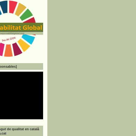
ponsables]
gut de qualitat en català
a.cat