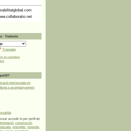
abilitatglobal.com
ww.collaboratio.net
e · Tradueix
Translate
tos en castellano
lish
perfil?
tzació interessada en
ultoria o acompanyament
essat/da
ssar accedir-hi per perfil de
limentació
,
construcció
,
educatiu
,
energètic
,
esportiu
,
lut
,
social
,
tecnològic
,