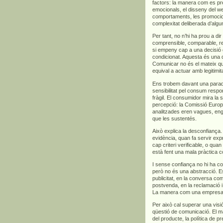
factors: la manera com es pre
emocionals, el disseny del we
comportaments, les promocions
complexitat deliberada d’algu
Per tant, no n’hi ha prou a di
comprensible, comparable, rel
si empeny cap a una decisió 
condicionat. Aquesta és una d
Comunicar no és el mateix qu
equival a actuar amb legitimita
Ens trobem davant una para
sensibilitat pel consum respo
fràgil. El consumidor mira la s
percepció: la Comissió Euro
analitzades eren vagues, en
que les sustentés.
Això explica la desconfian
evidència, quan fa servir exp
cap criteri verificable, o qua
està fent una mala pràctica c
I sense confiança no hi ha co
però no és una abstracció. Es
publicitat, en la conversa com
postvenda, en la reclamació i,
La manera com una empresa ve
Per això cal superar una vis
qüestió de comunicació. El m
del producte, la política de p