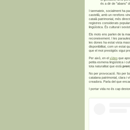
és a dir de "abans" d
I tanmateix, socialment ha pa
castellà, amb un rerefons vinc
català patrimonial, més direct
registres considerats popula
lingüística. És cultural i sexis
Els mots ens parlen de la man
reconeixement. I les paraules
les dones ha estat vista mas
disponibilitat, com un estat q
que el mot prestigiós sigui p
Per això, en el
vídeo
que apor
petita esmena lingüística i c
tota naturalitat que està
pren
No per provocació. No per bar
catalana patrimonial, clara i v
creadora. Parla del que encar
I portar vida no és cap dest