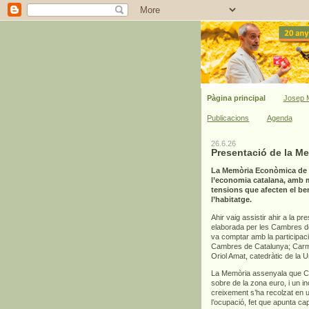
Pàgina principal
Josep M
Publicacions
Agenda
26.6.26
Presentació de la M
La Memòria Econòmica de C
l’economia catalana, amb mi
tensions que afecten el bene
l’habitatge.
Ahir vaig assistir ahir a la pr
elaborada per les Cambres de 
va comptar amb la participac
Cambres de Catalunya; Carme
Oriol Amat, catedràtic de la 
La Memòria assenyala que Cat
sobre de la zona euro, i un 
creixement s’ha recolzat en un
l’ocupació, fet que apunta ca