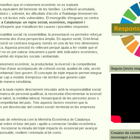
e manifest que el creixement econòmic no es tradueix
 equivalent del benestar de les famílies. La inflació acumulada,
sics i, sobretot, les dificultats d’accés a l’habitatge tensionen les
els col·lectius més vulnerables. El monogràfic d’enguany se centra
 a Catalunya: un repte social, econòmic, regulatori i
 d’experts que n’analitzen les causes i possibles respostes.
abilitat social i la sostenibilitat, la presentació va permetre reforçar
economia des d’una perspectiva àmplia. En aquest sentit, Oriol Amat
osició se centrava enguany només en una de les tres dimensions
ca. Aquesta precisió és rellevant perquè ajuda a fer visible que el
i no es pot valorar únicament a partir dels indicadors econòmics,
també els impactes socials i ambientals.
ixement econòmic, la productivitat, la inversió i la competitivitat
Seguiu [mots res
 han d’anar acompanyats de cohesió social, qualitat de vida, accés
 ambiental i bon govern. El concepte de triple impacte permet integrar
r cap a models d’empresa i de territori que generin valor
de manera simultània.
a taula reptes directament vinculats amb la responsabilitat social
anca de personal qualificat, la necessitat d’incrementar la inversió
e talent, la mobilitat laboral, l’emancipació de les persones joves o
 competitivitat del país. Tots aquests factors mostren que la
es pot desvincular del context social i territorial on les empreses
pais de referència com la Memòria Econòmica de Catalunya
at sobre el futur del país i ajudin a connectar l’anàlisi econòmica
 Incorporar la mirada del triple impacte és essencial per avançar
nsable, resilient i orientada al bé comú.
Creador de contin
reconegut a Llist