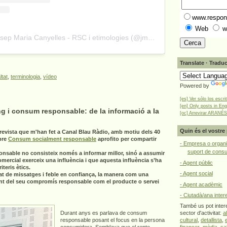
www.respons
Web
w
A post shared by Josep Maria Canyelles - RSC i etimologies (@jmcanyelles)
Translate · Traduc
ltat
,
terminologia
,
vídeo
Powered by
[es] Ver sólo los escri
[en] Only posts in Eng
g i consum responsable: de la informació a la
[oc] Arrevirar ARANÉS
Quin és el vostre 
revista que m'han fet a Canal Blau Ràdio, amb motiu dels 40
bre
Consum socialment responsable
aprofito per compartir
- Empresa o organi
suport de cons
onsable no consisteix només a informar millor, sinó a assumir
omercial exerceix una influència i que aquesta influència s’ha
- Agent públic
teris ètics.
- Agent social
at de missatges i feble en confiança, la manera com una
nt del seu compromís responsable com el producte o servei
- Agent acadèmic
- Ciutadà/ana inter
També us pot intere
Durant anys es parlava de consum
sector d'activitat:
a
responsable posant el focus en la persona
cultural
,
detallista
,
consumidora. Semblava que el repte
financer
,
mèdia
,
sa