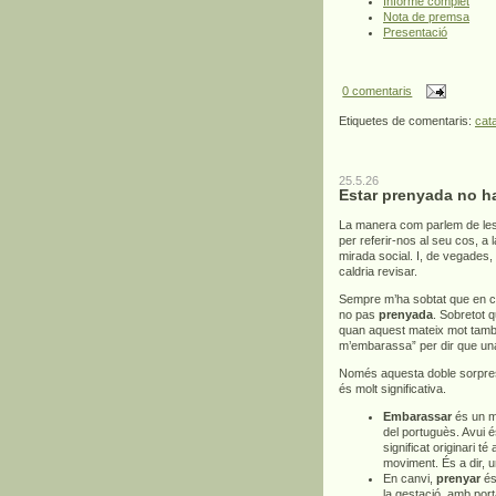
Informe complet
Nota de premsa
Presentació
0 comentaris
Etiquetes de comentaris:
cat
25.5.26
Estar prenyada no h
La manera com parlem de les
per referir-nos al seu cos, a
mirada social. I, de vegades,
caldria revisar.
Sempre m’ha sobtat que en c
no pas
prenyada
. Sobretot 
quan aquest mateix mot també 
m’embarassa” per dir que un
Només aquesta doble sorpresa
és molt significativa.
Embarassar
és un mo
del portuguès. Avui é
significat originari té
moviment. És a dir, 
En canvi,
prenyar
és 
la gestació, amb por