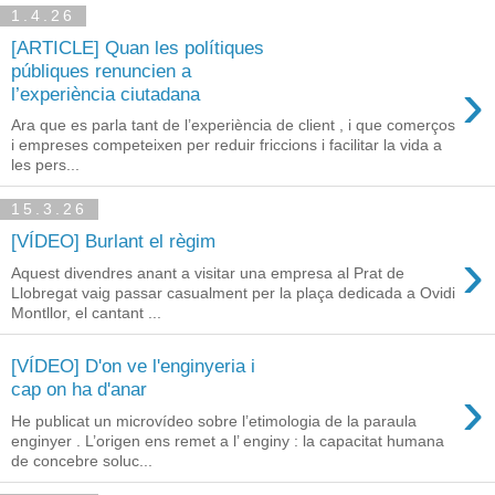
1.4.26
[ARTICLE] Quan les polítiques
públiques renuncien a
›
l’experiència ciutadana
Ara que es parla tant de l’experiència de client , i que comerços
i empreses competeixen per reduir friccions i facilitar la vida a
les pers...
15.3.26
[VÍDEO] Burlant el règim
›
Aquest divendres anant a visitar una empresa al Prat de
Llobregat vaig passar casualment per la plaça dedicada a Ovidi
Montllor, el cantant ...
[VÍDEO] D'on ve l'enginyeria i
›
cap on ha d'anar
He publicat un microvídeo sobre l’etimologia de la paraula
enginyer . L’origen ens remet a l’ enginy : la capacitat humana
de concebre soluc...