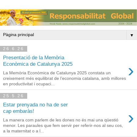
▼
26.6.26
Presentació de la Memòria
›
Econòmica de Catalunya 2025
La Memòria Econòmica de Catalunya 2025 constata un
creixement més equilibrat de l’economia catalana, amb millores
en productivitat i ocupaci...
25.5.26
Estar prenyada no ha de ser
›
cap embaràs!
La manera com parlem de les dones no és mai una qüestió
menor. Les paraules que fem servir per referir-nos al seu cos,
a la maternitat o a l...