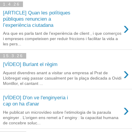
1.4.26
[ARTICLE] Quan les polítiques
públiques renuncien a
›
l’experiència ciutadana
Ara que es parla tant de l’experiència de client , i que comerços
i empreses competeixen per reduir friccions i facilitar la vida a
les pers...
15.3.26
[VÍDEO] Burlant el règim
›
Aquest divendres anant a visitar una empresa al Prat de
Llobregat vaig passar casualment per la plaça dedicada a Ovidi
Montllor, el cantant ...
[VÍDEO] D'on ve l'enginyeria i
›
cap on ha d'anar
He publicat un microvídeo sobre l’etimologia de la paraula
enginyer . L’origen ens remet a l’ enginy : la capacitat humana
de concebre soluc...