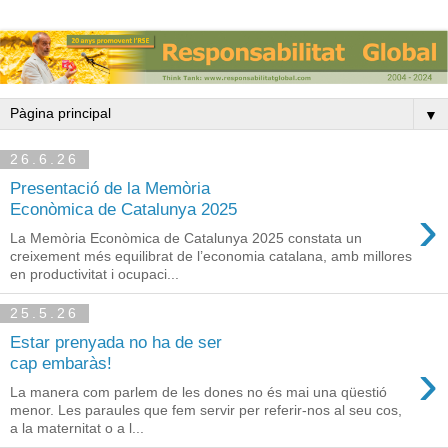
▼
26.6.26
Presentació de la Memòria
›
Econòmica de Catalunya 2025
La Memòria Econòmica de Catalunya 2025 constata un
creixement més equilibrat de l’economia catalana, amb millores
en productivitat i ocupaci...
25.5.26
Estar prenyada no ha de ser
›
cap embaràs!
La manera com parlem de les dones no és mai una qüestió
menor. Les paraules que fem servir per referir-nos al seu cos,
a la maternitat o a l...