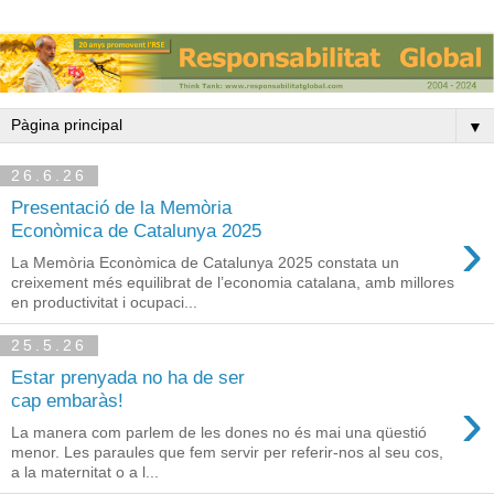
▼
26.6.26
Presentació de la Memòria
›
Econòmica de Catalunya 2025
La Memòria Econòmica de Catalunya 2025 constata un
creixement més equilibrat de l’economia catalana, amb millores
en productivitat i ocupaci...
25.5.26
Estar prenyada no ha de ser
›
cap embaràs!
La manera com parlem de les dones no és mai una qüestió
menor. Les paraules que fem servir per referir-nos al seu cos,
a la maternitat o a l...