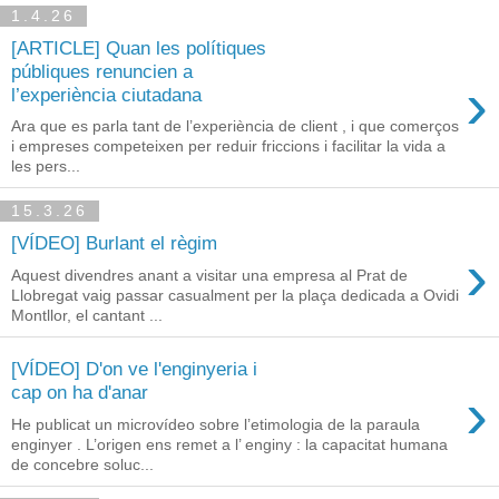
1.4.26
[ARTICLE] Quan les polítiques
públiques renuncien a
›
l’experiència ciutadana
Ara que es parla tant de l’experiència de client , i que comerços
i empreses competeixen per reduir friccions i facilitar la vida a
les pers...
15.3.26
[VÍDEO] Burlant el règim
›
Aquest divendres anant a visitar una empresa al Prat de
Llobregat vaig passar casualment per la plaça dedicada a Ovidi
Montllor, el cantant ...
[VÍDEO] D'on ve l'enginyeria i
›
cap on ha d'anar
He publicat un microvídeo sobre l’etimologia de la paraula
enginyer . L’origen ens remet a l’ enginy : la capacitat humana
de concebre soluc...