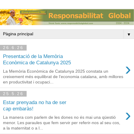
▼
26.6.26
Presentació de la Memòria
›
Econòmica de Catalunya 2025
La Memòria Econòmica de Catalunya 2025 constata un
creixement més equilibrat de l’economia catalana, amb millores
en productivitat i ocupaci...
25.5.26
Estar prenyada no ha de ser
›
cap embaràs!
La manera com parlem de les dones no és mai una qüestió
menor. Les paraules que fem servir per referir-nos al seu cos,
a la maternitat o a l...