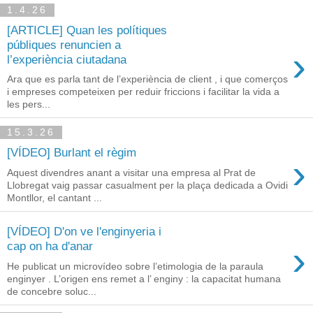
1.4.26
[ARTICLE] Quan les polítiques
públiques renuncien a
›
l’experiència ciutadana
Ara que es parla tant de l’experiència de client , i que comerços
i empreses competeixen per reduir friccions i facilitar la vida a
les pers...
15.3.26
[VÍDEO] Burlant el règim
›
Aquest divendres anant a visitar una empresa al Prat de
Llobregat vaig passar casualment per la plaça dedicada a Ovidi
Montllor, el cantant ...
[VÍDEO] D'on ve l'enginyeria i
›
cap on ha d'anar
He publicat un microvídeo sobre l’etimologia de la paraula
enginyer . L’origen ens remet a l’ enginy : la capacitat humana
de concebre soluc...