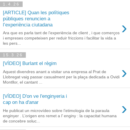
1.4.26
[ARTICLE] Quan les polítiques
públiques renuncien a
›
l’experiència ciutadana
Ara que es parla tant de l’experiència de client , i que comerços
i empreses competeixen per reduir friccions i facilitar la vida a
les pers...
15.3.26
[VÍDEO] Burlant el règim
›
Aquest divendres anant a visitar una empresa al Prat de
Llobregat vaig passar casualment per la plaça dedicada a Ovidi
Montllor, el cantant ...
[VÍDEO] D'on ve l'enginyeria i
›
cap on ha d'anar
He publicat un microvídeo sobre l’etimologia de la paraula
enginyer . L’origen ens remet a l’ enginy : la capacitat humana
de concebre soluc...