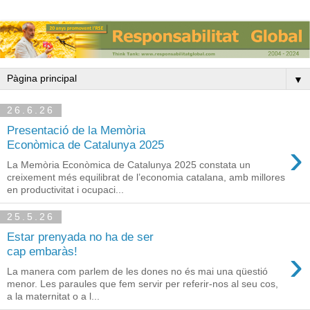
▼
26.6.26
Presentació de la Memòria
›
Econòmica de Catalunya 2025
La Memòria Econòmica de Catalunya 2025 constata un
creixement més equilibrat de l’economia catalana, amb millores
en productivitat i ocupaci...
25.5.26
Estar prenyada no ha de ser
›
cap embaràs!
La manera com parlem de les dones no és mai una qüestió
menor. Les paraules que fem servir per referir-nos al seu cos,
a la maternitat o a l...