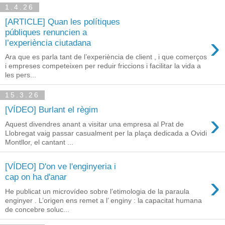
1.4.26
[ARTICLE] Quan les polítiques
públiques renuncien a
›
l’experiència ciutadana
Ara que es parla tant de l’experiència de client , i que comerços
i empreses competeixen per reduir friccions i facilitar la vida a
les pers...
15.3.26
[VÍDEO] Burlant el règim
›
Aquest divendres anant a visitar una empresa al Prat de
Llobregat vaig passar casualment per la plaça dedicada a Ovidi
Montllor, el cantant ...
[VÍDEO] D'on ve l'enginyeria i
›
cap on ha d'anar
He publicat un microvídeo sobre l’etimologia de la paraula
enginyer . L’origen ens remet a l’ enginy : la capacitat humana
de concebre soluc...