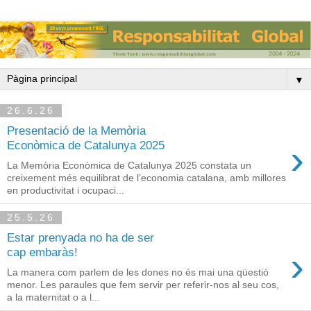
▼
26.6.26
Presentació de la Memòria
›
Econòmica de Catalunya 2025
La Memòria Econòmica de Catalunya 2025 constata un
creixement més equilibrat de l’economia catalana, amb millores
en productivitat i ocupaci...
25.5.26
Estar prenyada no ha de ser
›
cap embaràs!
La manera com parlem de les dones no és mai una qüestió
menor. Les paraules que fem servir per referir-nos al seu cos,
a la maternitat o a l...