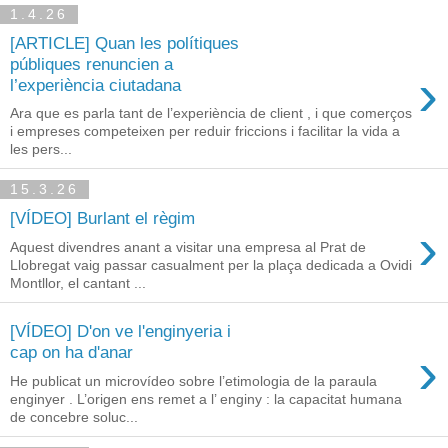
1.4.26
[ARTICLE] Quan les polítiques
públiques renuncien a
›
l’experiència ciutadana
Ara que es parla tant de l’experiència de client , i que comerços
i empreses competeixen per reduir friccions i facilitar la vida a
les pers...
15.3.26
[VÍDEO] Burlant el règim
›
Aquest divendres anant a visitar una empresa al Prat de
Llobregat vaig passar casualment per la plaça dedicada a Ovidi
Montllor, el cantant ...
[VÍDEO] D'on ve l'enginyeria i
›
cap on ha d'anar
He publicat un microvídeo sobre l’etimologia de la paraula
enginyer . L’origen ens remet a l’ enginy : la capacitat humana
de concebre soluc...