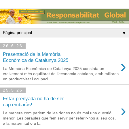
▼
26.6.26
Presentació de la Memòria
›
Econòmica de Catalunya 2025
La Memòria Econòmica de Catalunya 2025 constata un
creixement més equilibrat de l’economia catalana, amb millores
en productivitat i ocupaci...
25.5.26
Estar prenyada no ha de ser
›
cap embaràs!
La manera com parlem de les dones no és mai una qüestió
menor. Les paraules que fem servir per referir-nos al seu cos,
a la maternitat o a l...