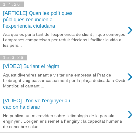
1.4.26
[ARTICLE] Quan les polítiques
públiques renuncien a
›
l’experiència ciutadana
Ara que es parla tant de l’experiència de client , i que comerços
i empreses competeixen per reduir friccions i facilitar la vida a
les pers...
15.3.26
[VÍDEO] Burlant el règim
›
Aquest divendres anant a visitar una empresa al Prat de
Llobregat vaig passar casualment per la plaça dedicada a Ovidi
Montllor, el cantant ...
[VÍDEO] D'on ve l'enginyeria i
›
cap on ha d'anar
He publicat un microvídeo sobre l’etimologia de la paraula
enginyer . L’origen ens remet a l’ enginy : la capacitat humana
de concebre soluc...