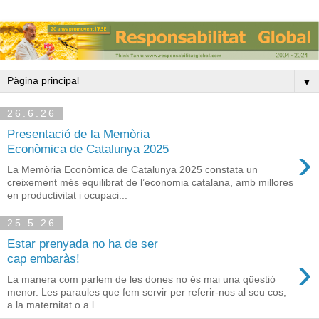
▼
26.6.26
Presentació de la Memòria
›
Econòmica de Catalunya 2025
La Memòria Econòmica de Catalunya 2025 constata un
creixement més equilibrat de l’economia catalana, amb millores
en productivitat i ocupaci...
25.5.26
Estar prenyada no ha de ser
›
cap embaràs!
La manera com parlem de les dones no és mai una qüestió
menor. Les paraules que fem servir per referir-nos al seu cos,
a la maternitat o a l...