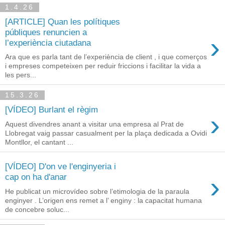
1.4.26
[ARTICLE] Quan les polítiques
públiques renuncien a
›
l’experiència ciutadana
Ara que es parla tant de l’experiència de client , i que comerços
i empreses competeixen per reduir friccions i facilitar la vida a
les pers...
15.3.26
[VÍDEO] Burlant el règim
›
Aquest divendres anant a visitar una empresa al Prat de
Llobregat vaig passar casualment per la plaça dedicada a Ovidi
Montllor, el cantant ...
[VÍDEO] D'on ve l'enginyeria i
›
cap on ha d'anar
He publicat un microvídeo sobre l’etimologia de la paraula
enginyer . L’origen ens remet a l’ enginy : la capacitat humana
de concebre soluc...