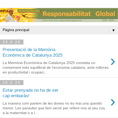
▼
26.6.26
Presentació de la Memòria
›
Econòmica de Catalunya 2025
La Memòria Econòmica de Catalunya 2025 constata un
creixement més equilibrat de l’economia catalana, amb millores
en productivitat i ocupaci...
25.5.26
Estar prenyada no ha de ser
›
cap embaràs!
La manera com parlem de les dones no és mai una qüestió
menor. Les paraules que fem servir per referir-nos al seu cos,
a la maternitat o a l...