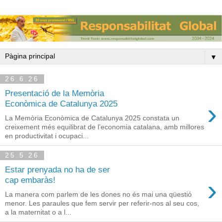
▼
26.6.26
Presentació de la Memòria
›
Econòmica de Catalunya 2025
La Memòria Econòmica de Catalunya 2025 constata un
creixement més equilibrat de l’economia catalana, amb millores
en productivitat i ocupaci...
25.5.26
Estar prenyada no ha de ser
›
cap embaràs!
La manera com parlem de les dones no és mai una qüestió
menor. Les paraules que fem servir per referir-nos al seu cos,
a la maternitat o a l...