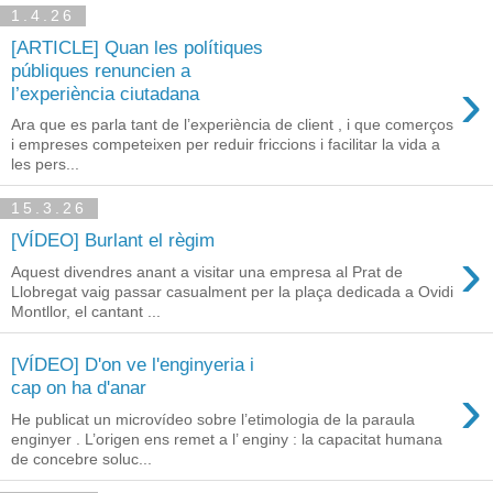
1.4.26
[ARTICLE] Quan les polítiques
públiques renuncien a
›
l’experiència ciutadana
Ara que es parla tant de l’experiència de client , i que comerços
i empreses competeixen per reduir friccions i facilitar la vida a
les pers...
15.3.26
[VÍDEO] Burlant el règim
›
Aquest divendres anant a visitar una empresa al Prat de
Llobregat vaig passar casualment per la plaça dedicada a Ovidi
Montllor, el cantant ...
[VÍDEO] D'on ve l'enginyeria i
›
cap on ha d'anar
He publicat un microvídeo sobre l’etimologia de la paraula
enginyer . L’origen ens remet a l’ enginy : la capacitat humana
de concebre soluc...