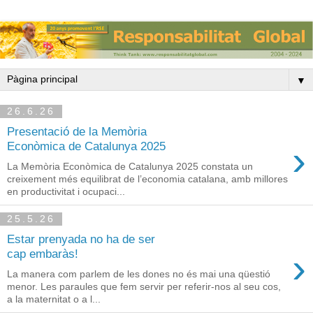
▼
26.6.26
Presentació de la Memòria
›
Econòmica de Catalunya 2025
La Memòria Econòmica de Catalunya 2025 constata un
creixement més equilibrat de l’economia catalana, amb millores
en productivitat i ocupaci...
25.5.26
Estar prenyada no ha de ser
›
cap embaràs!
La manera com parlem de les dones no és mai una qüestió
menor. Les paraules que fem servir per referir-nos al seu cos,
a la maternitat o a l...