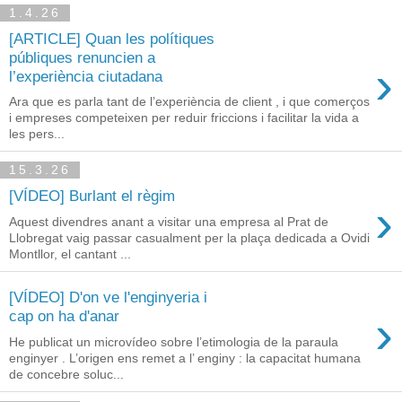
1.4.26
[ARTICLE] Quan les polítiques
públiques renuncien a
›
l’experiència ciutadana
Ara que es parla tant de l’experiència de client , i que comerços
i empreses competeixen per reduir friccions i facilitar la vida a
les pers...
15.3.26
[VÍDEO] Burlant el règim
›
Aquest divendres anant a visitar una empresa al Prat de
Llobregat vaig passar casualment per la plaça dedicada a Ovidi
Montllor, el cantant ...
[VÍDEO] D'on ve l'enginyeria i
›
cap on ha d'anar
He publicat un microvídeo sobre l’etimologia de la paraula
enginyer . L’origen ens remet a l’ enginy : la capacitat humana
de concebre soluc...