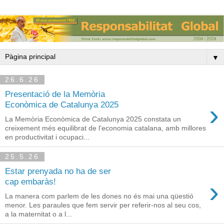
▼
26.6.26
Presentació de la Memòria
›
Econòmica de Catalunya 2025
La Memòria Econòmica de Catalunya 2025 constata un
creixement més equilibrat de l’economia catalana, amb millores
en productivitat i ocupaci...
25.5.26
Estar prenyada no ha de ser
›
cap embaràs!
La manera com parlem de les dones no és mai una qüestió
menor. Les paraules que fem servir per referir-nos al seu cos,
a la maternitat o a l...