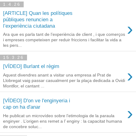
1.4.26
[ARTICLE] Quan les polítiques
públiques renuncien a
›
l’experiència ciutadana
Ara que es parla tant de l’experiència de client , i que comerços
i empreses competeixen per reduir friccions i facilitar la vida a
les pers...
15.3.26
[VÍDEO] Burlant el règim
›
Aquest divendres anant a visitar una empresa al Prat de
Llobregat vaig passar casualment per la plaça dedicada a Ovidi
Montllor, el cantant ...
[VÍDEO] D'on ve l'enginyeria i
›
cap on ha d'anar
He publicat un microvídeo sobre l’etimologia de la paraula
enginyer . L’origen ens remet a l’ enginy : la capacitat humana
de concebre soluc...