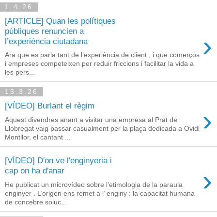
1.4.26
[ARTICLE] Quan les polítiques
públiques renuncien a
›
l’experiència ciutadana
Ara que es parla tant de l’experiència de client , i que comerços
i empreses competeixen per reduir friccions i facilitar la vida a
les pers...
15.3.26
[VÍDEO] Burlant el règim
›
Aquest divendres anant a visitar una empresa al Prat de
Llobregat vaig passar casualment per la plaça dedicada a Ovidi
Montllor, el cantant ...
[VÍDEO] D'on ve l'enginyeria i
›
cap on ha d'anar
He publicat un microvídeo sobre l’etimologia de la paraula
enginyer . L’origen ens remet a l’ enginy : la capacitat humana
de concebre soluc...