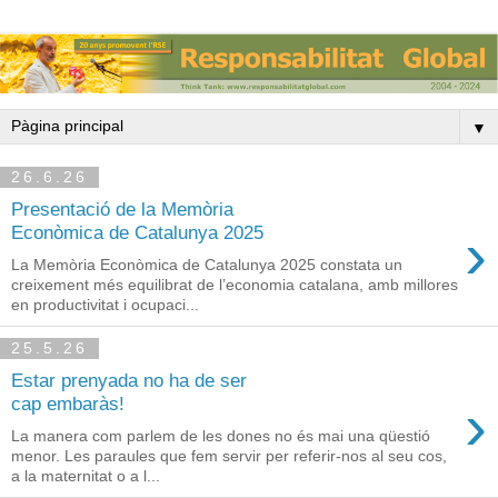
▼
26.6.26
Presentació de la Memòria
›
Econòmica de Catalunya 2025
La Memòria Econòmica de Catalunya 2025 constata un
creixement més equilibrat de l’economia catalana, amb millores
en productivitat i ocupaci...
25.5.26
Estar prenyada no ha de ser
›
cap embaràs!
La manera com parlem de les dones no és mai una qüestió
menor. Les paraules que fem servir per referir-nos al seu cos,
a la maternitat o a l...