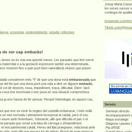
Josep Maria Canyel
les seves xarxes s
contingut de qualit
Instagram.com/jmc
Tiktok.com/@jmcan
alunya
,
economia
,
esdeveniments
,
estudis i informes
a de ser cap embaràs!
 dones no és mai una qüestió menor. Les paraules que fem servir
 la maternitat o a la gestació expressen també una determinada
 ens mostren fins a quin punt hem naturalitzat visions que potser
atalà considerem més “fi” dir que una dona està
embarassada
que
que del fet que una dona porti una vida a dins en diguem
embaràs
,
vol dir destorb, nosa, impediment, trava, dificultat. Diem “això
a cosa ens incomoda o ens posa en una situació compromesa.
 ja ens hauria de fer pensar. Perquè l’etimologia, en aquest cas,
Serveis
t que ens va venir fa segles del castellà
embarazar
, i més enllà
·Seminari directiu
s un mot normatiu i plenament incorporat al català, però el seu
·Acompanyament di
 a veure amb l’entrebanc, l’obstacle, allò que dificulta el pas o el
·Mapa estratègic
una paraula que remet a la idea de càrrega o d’impediment.
·Diagnosi i pautes
el mot patrimonial català. Hereu del llatí
praegnare
, relacionat amb
·Pla d'RSE
tar vida, amb allò que encara ha de néixer. Prové de
prae gnascor
,
·Gestió ètica, codi 