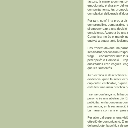
factors: la manera com es pre
emocionals, el disseny del we
comportaments, les promocions
complexitat deliberada d’algu
Per tant, no n’hi ha prou a di
comprensible, comparable, rel
si empeny cap a una decisió 
condicionat. Aquesta és una d
Comunicar no és el mateix qu
equival a actuar amb legitimita
Ens trobem davant una para
sensibilitat pel consum respo
fràgil. El consumidor mira la s
percepció: la Comissió Euro
analitzades eren vagues, en
que les sustentés.
Això explica la desconfian
evidència, quan fa servir exp
cap criteri verificable, o qua
està fent una mala pràctica c
I sense confiança no hi ha co
però no és una abstracció. Es
publicitat, en la conversa com
postvenda, en la reclamació i,
La manera com una empresa ve
Per això cal superar una vis
qüestió de comunicació. El m
del producte, la política de p