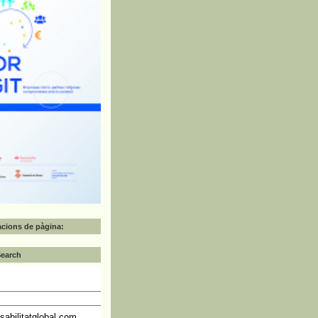
zacions de pàgina:
Search
abilitatglobal.com