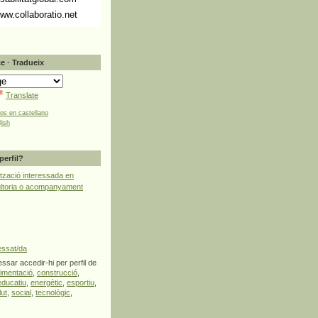
ww.collaboratio.net
e · Tradueix
Translate
tos en castellano
lish
perfil?
tzació interessada en
ultoria o acompanyament
essat/da
ssar accedir-hi per perfil de
limentació
,
construcció
,
educatiu
,
energètic
,
esportiu
,
lut
,
social
,
tecnològic
,