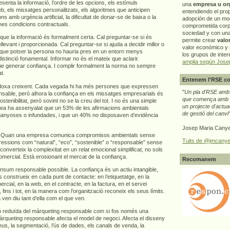
senta la informació, l’ordre de les opcions, els estímuls
una
empresa u or
b, els missatges personalitzats, els algoritmes que anticipen
entendiendo el pro
 amb urgència artificial, la dificultat de donar-se de baixa o la
adopción de un mo
nes condicions contractuals.
comprometida corp
sociedad y con un
r que la informació és formalment certa. Cal preguntar-se si és
permite crear
valo
levant i proporcionada. Cal preguntar-se si ajuda a decidir millor o
valor económico y s
que potser la persona no hauria pres en un entorn menys
los grupos de interé
istinció fonamental. Informar no és el mateix que aclarir.
amplia según Jose
e generar confiança. I complir formalment la norma no sempre
t.
Entenem l'RSE co
doxa creixent. Cada vegada hi ha més persones que expressen
"
Un pla d'RSE amb g
nsable, però alhora la confiança en els missatges empresarials és
que comença amb e
ostenibilitat, però sovint no se la creu del tot. I no és una simple
un projecte d'actua
pea ha assenyalat que un 53% de les afirmacions ambientals
de gestió del canvi
ganyoses o infundades, i que un 40% no disposaven d’evidència
Josep Maria Canye
ça. Quan una empresa comunica compromisos ambientals sense
Tuits de @jmcanye
ressions com “natural”, “eco”, “sostenible” o “responsable” sense
n converteix la complexitat en un relat emocional simplificat, no sols
omercial. Està erosionant el mercat de la confiança.
Recomanem
nsum responsable possible. La confiança és un actiu intangible,
 construeix en cada punt de contacte: en l’etiquetatge, en la
ercial, en la web, en el contracte, en la factura, en el servei
 fins i tot, en la manera com l’organització reconeix els seus límits.
n diu tant d’ella com el que ven.
ió reduïda del màrqueting responsable com si fos només una
àrqueting responsable afecta el model de negoci. Afecta el disseny
reus, la segmentació, l’ús de dades, els canals de venda, la