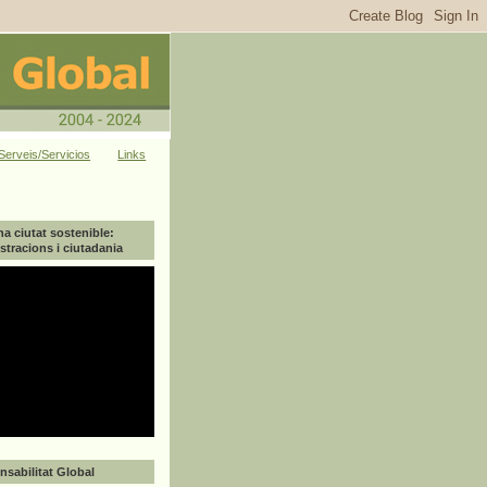
Serveis/Servicios
Links
na ciutat sostenible:
tracions i ciutadania
sabilitat Global