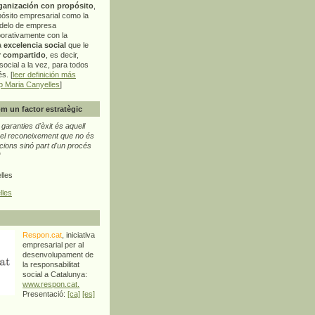
ganización con propósito
,
pósito empresarial como la
delo de empresa
orativamente con la
a
excelencia social
que le
r compartido
, es decir,
ocial a la vez, para todos
s. [
leer definición más
p Maria Canyelles
]
m un factor estratègic
aranties d'èxit és aquell
l reconeixement que no és
cions sinó part d'un procés
"
lles
lles
Respon.cat
, iniciativa
empresarial per al
desenvolupament de
la responsabilitat
social a Catalunya:
www.respon.cat.
Presentació:
[ca]
[es]