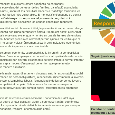
e manifest que el creixement econòmic no es tradueix
 equivalent del benestar de les famílies. La inflació acumulada,
sics i, sobretot, les dificultats d’accés a l’habitatge tensionen les
els col·lectius més vulnerables. El monogràfic d’enguany se centra
 a Catalunya: un repte social, econòmic, regulatori i
 d’experts que n’analitzen les causes i possibles respostes.
abilitat social i la sostenibilitat, la presentació va permetre reforçar
economia des d’una perspectiva àmplia. En aquest sentit, Oriol Amat
osició se centrava enguany només en una de les tres dimensions
ca. Aquesta precisió és rellevant perquè ajuda a fer visible que el
i no es pot valorar únicament a partir dels indicadors econòmics,
també els impactes socials i ambientals.
ixement econòmic, la productivitat, la inversió i la competitivitat
Seguiu [mots res
 han d’anar acompanyats de cohesió social, qualitat de vida, accés
 ambiental i bon govern. El concepte de triple impacte permet integrar
r cap a models d’empresa i de territori que generin valor
de manera simultània.
a taula reptes directament vinculats amb la responsabilitat social
anca de personal qualificat, la necessitat d’incrementar la inversió
e talent, la mobilitat laboral, l’emancipació de les persones joves o
 competitivitat del país. Tots aquests factors mostren que la
es pot desvincular del context social i territorial on les empreses
pais de referència com la Memòria Econòmica de Catalunya
at sobre el futur del país i ajudin a connectar l’anàlisi econòmica
 Incorporar la mirada del triple impacte és essencial per avançar
nsable, resilient i orientada al bé comú.
Creador de contin
reconegut a Llist