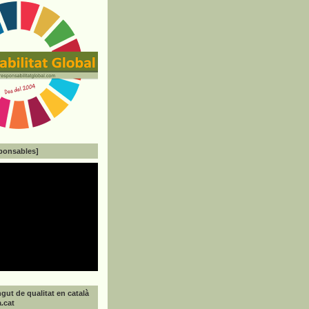
ponsables]
gut de qualitat en català
a.cat