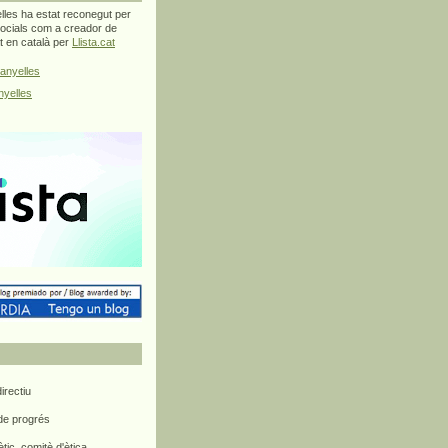
les ha estat reconegut per
ocials com a creador de
at en català per
Llista.cat
anyelles
yelles
rectiu
 de progrés
ètic, comitè d'ètica