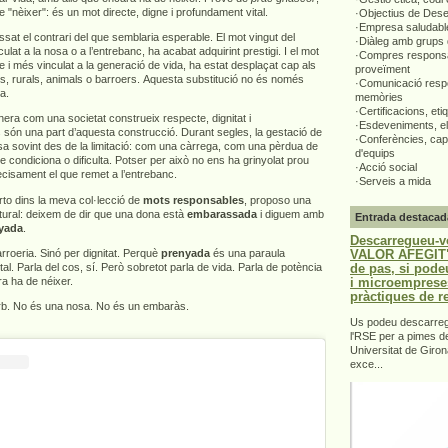
e "nèixer": és un mot directe, digne i profundament vital.
·Objectius de Des
·Empresa saludabl
ssat el contrari del que semblaria esperable. El mot vingut del
·Diàleg amb grups 
ulat a la nosa o a l’entrebanc, ha acabat adquirint prestigi. I el mot
·Compres responsa
e i més vinculat a la generació de vida, ha estat desplaçat cap als
proveïment
rs, rurals, animals o barroers. Aquesta substitució no és només
·Comunicació respo
ta.
memòries
·Certificacions, eti
era com una societat construeix respecte, dignitat i
·Esdeveniments, el
 són una part d’aquesta construcció. Durant segles, la gestació de
·Conferències, capa
sa sovint des de la limitació: com una càrrega, com una pèrdua de
d'equips
ue condiciona o dificulta. Potser per això no ens ha grinyolat prou
·Acció social
recisament el que remet a l’entrebanc.
·Serveis a mida
to dins la meva col·lecció de
mots responsables
, proposo una
ultural: deixem de dir que una dona està
embarassada
i diguem amb
Entrada destacad
yada
.
Descarregueu-v
VALOR AFEGIT".
roeria. Sinó per dignitat. Perquè
prenyada
és una paraula
de pas, si pode
ital. Parla del cos, sí. Però sobretot parla de vida. Parla de potència
i microemprese
a ha de néixer.
pràctiques de r
orb. No és una nosa. No és un embaràs.
Us podeu descarrega
l'RSE per a pimes d
Universitat de Giron
exce...