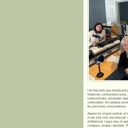
i ho feia amb una mirada prou
imparcial, contractació justa,
controvèrsies, privacitat i 
vulnerables. No parlava només 
les persones consumidores.
Aquest és el punt central: el
ni tan sols com una eina per
d’influència. I aquí neix el 
compara, avalua i decideix. 