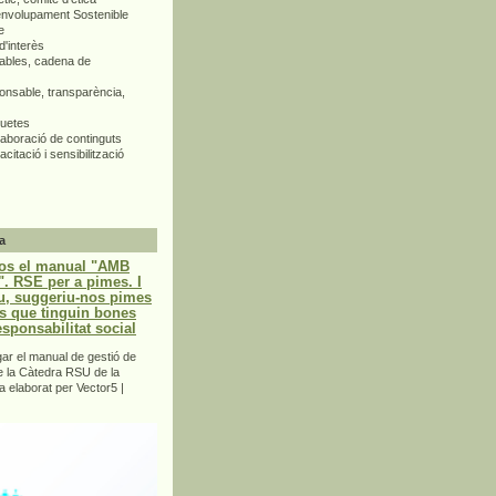
envolupament Sostenible
e
d'interès
bles, cadena de
nsable, transparència,
quetes
aboració de continguts
citació i sensibilització
a
os el manual "AMB
 RSE per a pimes. I
u, suggeriu-nos pimes
s que tinguin bones
esponsabilitat social
r el manual de gestió de
e la Càtedra RSU de la
a elaborat per Vector5 |