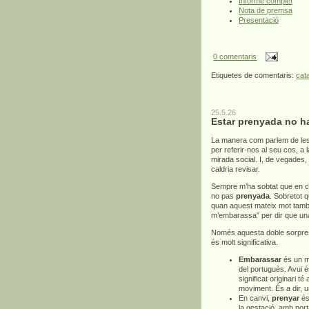
Informe complet
Nota de premsa
Presentació
0 comentaris
Etiquetes de comentaris:
cat
25.5.26
Estar prenyada no h
La manera com parlem de les
per referir-nos al seu cos, a
mirada social. I, de vegades,
caldria revisar.
Sempre m’ha sobtat que en c
no pas
prenyada
. Sobretot 
quan aquest mateix mot també 
m’embarassa” per dir que un
Només aquesta doble sorpresa
és molt significativa.
Embarassar
és un mo
del portuguès. Avui é
significat originari té
moviment. És a dir, 
En canvi,
prenyar
és 
la gestació, amb por