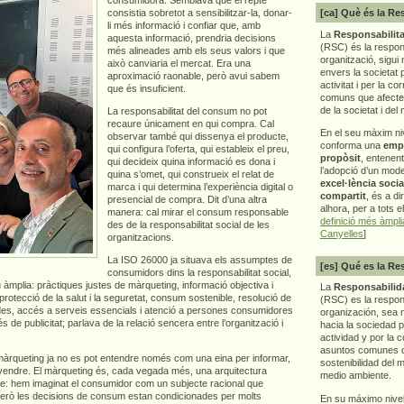
consistia sobretot a sensibilitzar-la, donar-
[ca] Què és la Re
li més informació i confiar que, amb
La
Responsabilita
aquesta informació, prendria decisions
(RSC) és la respon
més alineades amb els seus valors i que
organització, sigui 
això canviaria el mercat. Era una
envers la societat 
aproximació raonable, però avui sabem
activitat i per la co
que és insuficient.
comuns que afecten 
de la societat i del
La responsabilitat del consum no pot
recaure únicament en qui compra. Cal
En el seu màxim ni
observar també qui dissenya el producte,
conforma una
emp
qui configura l’oferta, qui estableix el preu,
propòsit
, entenen
qui decideix quina informació es dona i
l’adopció d’un mod
quina s’omet, qui construeix el relat de
excel·lència socia
marca i qui determina l’experiència digital o
compartit
, és a di
presencial de compra. Dit d’una altra
alhora, per a tots e
manera: cal mirar el consum responsable
definició més àmpl
des de la responsabilitat social de les
Canyelles
]
organitzacions.
La ISO 26000 ja situava els assumptes de
[es] Qué es la Re
consumidors dins la responsabilitat social,
 àmplia: pràctiques justes de màrqueting, informació objectiva i
La
Responsabilida
 protecció de la salut i la seguretat, consum sostenible, resolució de
(RSC) es la respo
dades, accés a serveis essencials i atenció a persones consumidores
organización, sea m
de publicitat; parlava de la relació sencera entre l’organització i
hacia la sociedad 
actividad y por la 
asuntos comunes q
 màrqueting ja no es pot entendre només com una eina per informar,
sostenibilidad del 
 vendre. El màrqueting és, cada vegada més, una arquitectura
medio ambiente.
repte: hem imaginat el consumidor com un subjecte racional que
Però les decisions de consum estan condicionades per molts
En su máximo nive