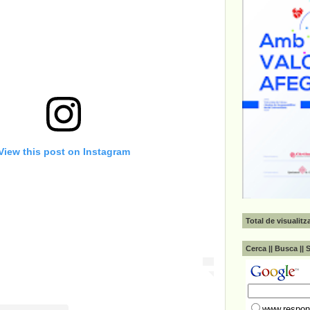
View this post on Instagram
Total de visualit
Cerca || Busca || 
www.respons