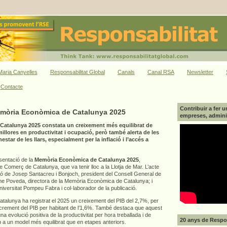
aria Canyelles
Responsabilitat Global
Canals
Canal RSA
Newsletter
Contacte
Contribuir a fer u
emòria Econòmica de Catalunya 2025
empreses, adminis
atalunya 2025 constata un creixement més equilibrat de
llores en productivitat i ocupació, però també alerta de les
star de les llars, especialment per la inflació i l’accés a
esentació de la
Memòria Econòmica de Catalunya 2025
,
Comerç de Catalunya, que va tenir lloc a la Llotja de Mar. L’acte
ió de Josep Santacreu i Bonjoch, president del Consell General de
 Poveda, directora de la Memòria Econòmica de Catalunya; i
Universitat Pompeu Fabra i col·laborador de la publicació.
alunya ha registrat el 2025 un creixement del PIB del 2,7%, per
increment del PIB per habitant de l’1,6%. També destaca que aquest
a evolució positiva de la productivitat per hora treballada i de
20 anys de Respon
p a un model més equilibrat que en etapes anteriors.