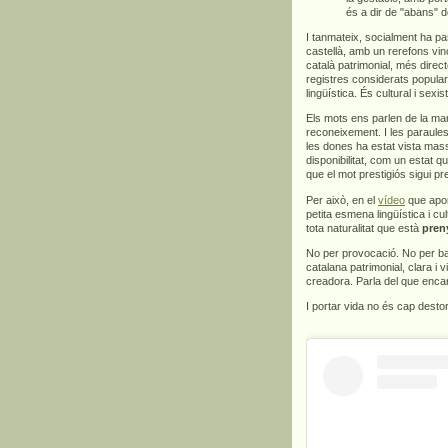
és a dir de "abans" d
I tanmateix, socialment ha pa
castellà, amb un rerefons vinc
català patrimonial, més direct
registres considerats popula
lingüística. És cultural i sexis
Els mots ens parlen de la man
reconeixement. I les paraules
les dones ha estat vista mas
disponibilitat, com un estat q
que el mot prestigiós sigui p
Per això, en el
vídeo
que apor
petita esmena lingüística i c
tota naturalitat que està
pren
No per provocació. No per bar
catalana patrimonial, clara i v
creadora. Parla del que encar
I portar vida no és cap dest