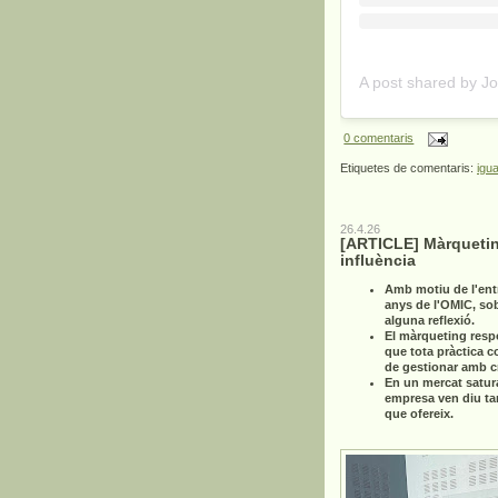
0 comentaris
Etiquetes de comentaris:
igua
26.4.26
[ARTICLE] Màrquetin
influència
Amb motiu de l'ent
anys de l'OMIC, so
alguna reflexió.
El màrqueting resp
que tota pràctica c
de gestionar amb cri
En un mercat satur
empresa ven diu ta
que ofereix.