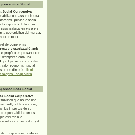
sponsabilitat Social
t Social Corporativa
sabilitat que assumeix una
mercantil, pública o social,
pels impactes de la seva
rresponsabilitat en els afers
la sostenibilitat del mercat,
 medi ambient.
vell de compromís,
resa o organització amb
t el propòsit empresarial com
el d’empresa amb una
l
que li permeti crear
valor
r, valor econòmic i social
ls grups d’interès. [
llegir
ia segons Josep Maria
sponsabilidad Social
d Social Corporativa
nsabilidad que asume una
ercantil, pública o social,
por los impactos de su
corresponsabilidad en los
ue afectan a la
mercado, de la sociedad y del
l de compromiso, conforma