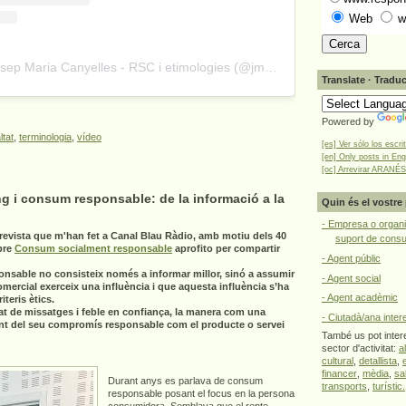
Web
w
A post shared by Josep Maria Canyelles - RSC i etimologies (@jmcanyelles)
Translate · Traduc
Powered by
ltat
,
terminologia
,
vídeo
[es] Ver sólo los escri
[en] Only posts in Eng
[oc] Arrevirar ARANÉS
g i consum responsable: de la informació a la
Quin és el vostre 
- Empresa o organi
revista que m'han fet a Canal Blau Ràdio, amb motiu dels 40
suport de cons
bre
Consum socialment responsable
aprofito per compartir
- Agent públic
onsable no consisteix només a informar millor, sinó a assumir
- Agent social
omercial exerceix una influència i que aquesta influència s’ha
- Agent acadèmic
teris ètics.
at de missatges i feble en confiança, la manera com una
- Ciutadà/ana inter
nt del seu compromís responsable com el producte o servei
També us pot intere
sector d'activitat:
a
cultural
,
detallista
,
financer
,
mèdia
,
sa
Durant anys es parlava de consum
transports
,
turístic.
responsable posant el focus en la persona
consumidora. Semblava que el repte