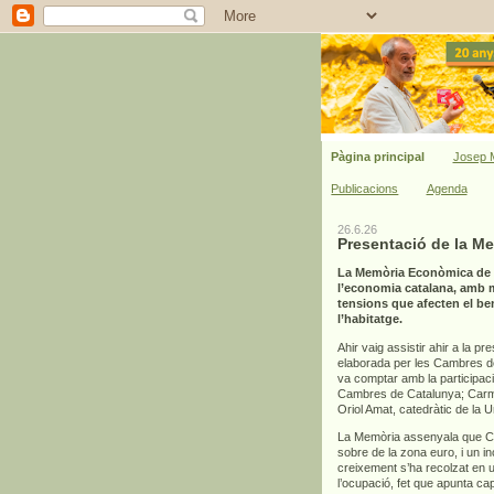
Pàgina principal
Josep M
Publicacions
Agenda
26.6.26
Presentació de la M
La Memòria Econòmica de C
l’economia catalana, amb mi
tensions que afecten el bene
l’habitatge.
Ahir vaig assistir ahir a la pr
elaborada per les Cambres de 
va comptar amb la participac
Cambres de Catalunya; Carme
Oriol Amat, catedràtic de la 
La Memòria assenyala que Cat
sobre de la zona euro, i un 
creixement s’ha recolzat en un
l’ocupació, fet que apunta ca