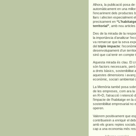
Alhora, la publicació posa d
automàticament en una millora
l’encariment dels productes bà
llars i afecten especialment 
precisament en
“L’habitatge
territorial”
, amb nou articles
Des de la mirada de la respons
la importància d’analitzar l’
va remarcar que la seva exp
del
triple impacte
: l’econòmi
desenvolupament d’un territor
sinó que cal tenir en compte 
Aquesta mirada és clau. El cre
són factors necessaris, però
a drets bàsics, sostenibilitat
aquestes dimensions i avança
econòmic, social i ambiental 
La Memòria també posa sobre l
de les empreses, com ara la m
en R+D, l’atracció i retenció d
l’impacte de l’habitatge en la
sostenibilitat empresarial no 
operen.
Valorem positivament que es
contribueixin a enriquir el deb
amb els grans reptes socials.
cap a una economia més respo