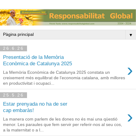
▼
26.6.26
Presentació de la Memòria
›
Econòmica de Catalunya 2025
La Memòria Econòmica de Catalunya 2025 constata un
creixement més equilibrat de l’economia catalana, amb millores
en productivitat i ocupaci...
25.5.26
Estar prenyada no ha de ser
›
cap embaràs!
La manera com parlem de les dones no és mai una qüestió
menor. Les paraules que fem servir per referir-nos al seu cos,
a la maternitat o a l...