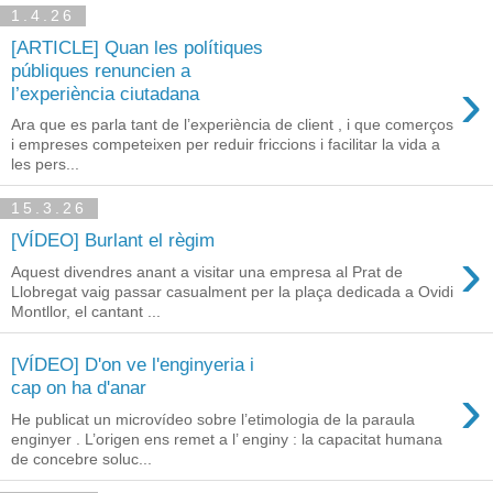
1.4.26
[ARTICLE] Quan les polítiques
públiques renuncien a
›
l’experiència ciutadana
Ara que es parla tant de l’experiència de client , i que comerços
i empreses competeixen per reduir friccions i facilitar la vida a
les pers...
15.3.26
[VÍDEO] Burlant el règim
›
Aquest divendres anant a visitar una empresa al Prat de
Llobregat vaig passar casualment per la plaça dedicada a Ovidi
Montllor, el cantant ...
[VÍDEO] D'on ve l'enginyeria i
›
cap on ha d'anar
He publicat un microvídeo sobre l’etimologia de la paraula
enginyer . L’origen ens remet a l’ enginy : la capacitat humana
de concebre soluc...