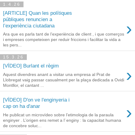
1.4.26
[ARTICLE] Quan les polítiques
públiques renuncien a
›
l’experiència ciutadana
Ara que es parla tant de l’experiència de client , i que comerços
i empreses competeixen per reduir friccions i facilitar la vida a
les pers...
15.3.26
[VÍDEO] Burlant el règim
›
Aquest divendres anant a visitar una empresa al Prat de
Llobregat vaig passar casualment per la plaça dedicada a Ovidi
Montllor, el cantant ...
[VÍDEO] D'on ve l'enginyeria i
›
cap on ha d'anar
He publicat un microvídeo sobre l’etimologia de la paraula
enginyer . L’origen ens remet a l’ enginy : la capacitat humana
de concebre soluc...