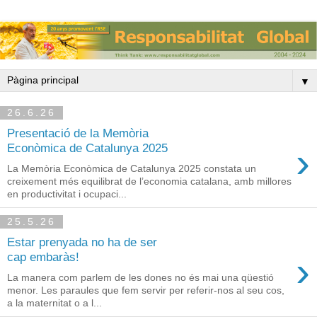
▼
26.6.26
Presentació de la Memòria
›
Econòmica de Catalunya 2025
La Memòria Econòmica de Catalunya 2025 constata un
creixement més equilibrat de l’economia catalana, amb millores
en productivitat i ocupaci...
25.5.26
Estar prenyada no ha de ser
›
cap embaràs!
La manera com parlem de les dones no és mai una qüestió
menor. Les paraules que fem servir per referir-nos al seu cos,
a la maternitat o a l...