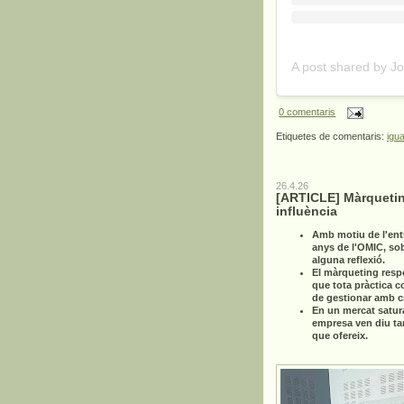
0 comentaris
Etiquetes de comentaris:
igua
26.4.26
[ARTICLE] Màrquetin
influència
Amb motiu de l'ent
anys de l'OMIC, so
alguna reflexió.
El màrqueting resp
que tota pràctica c
de gestionar amb cri
En un mercat satur
empresa ven diu ta
que ofereix.