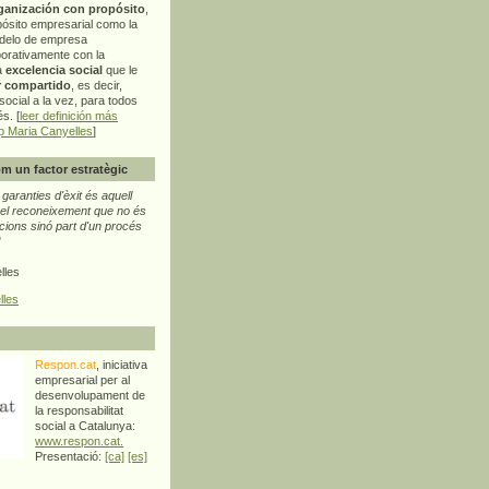
ganización con propósito
,
pósito empresarial como la
delo de empresa
orativamente con la
a
excelencia social
que le
r compartido
, es decir,
ocial a la vez, para todos
s. [
leer definición más
p Maria Canyelles
]
m un factor estratègic
aranties d'èxit és aquell
l reconeixement que no és
cions sinó part d'un procés
"
lles
lles
Respon.cat
, iniciativa
empresarial per al
desenvolupament de
la responsabilitat
social a Catalunya:
www.respon.cat.
Presentació:
[ca]
[es]