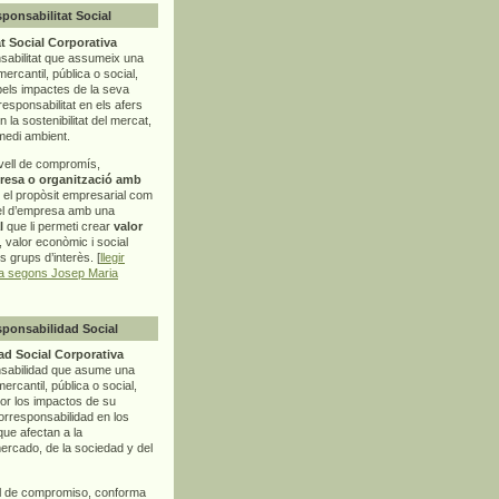
sponsabilitat Social
t Social Corporativa
sabilitat que assumeix una
mercantil, pública o social,
pels impactes de la seva
rresponsabilitat en els afers
la sostenibilitat del mercat,
 medi ambient.
vell de compromís,
resa o organització amb
t el propòsit empresarial com
el d’empresa amb una
l
que li permeti crear
valor
r, valor econòmic i social
ls grups d’interès. [
llegir
ia segons Josep Maria
sponsabilidad Social
d Social Corporativa
nsabilidad que asume una
ercantil, pública o social,
por los impactos de su
corresponsabilidad en los
ue afectan a la
mercado, de la sociedad y del
l de compromiso, conforma