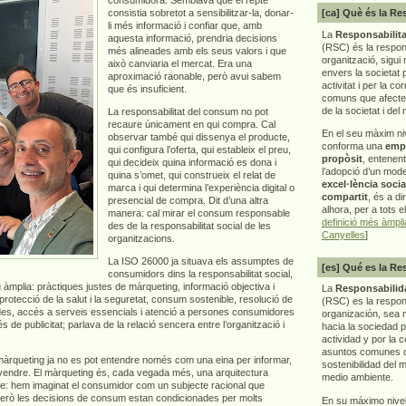
consistia sobretot a sensibilitzar-la, donar-
[ca] Què és la Re
li més informació i confiar que, amb
La
Responsabilita
aquesta informació, prendria decisions
(RSC) és la respon
més alineades amb els seus valors i que
organització, sigui 
això canviaria el mercat. Era una
envers la societat 
aproximació raonable, però avui sabem
activitat i per la co
que és insuficient.
comuns que afecten 
de la societat i del
La responsabilitat del consum no pot
recaure únicament en qui compra. Cal
En el seu màxim ni
observar també qui dissenya el producte,
conforma una
emp
qui configura l’oferta, qui estableix el preu,
propòsit
, entenen
qui decideix quina informació es dona i
l’adopció d’un mod
quina s’omet, qui construeix el relat de
excel·lència socia
marca i qui determina l’experiència digital o
compartit
, és a di
presencial de compra. Dit d’una altra
alhora, per a tots e
manera: cal mirar el consum responsable
definició més àmpl
des de la responsabilitat social de les
Canyelles
]
organitzacions.
La ISO 26000 ja situava els assumptes de
[es] Qué es la Re
consumidors dins la responsabilitat social,
 àmplia: pràctiques justes de màrqueting, informació objectiva i
La
Responsabilida
 protecció de la salut i la seguretat, consum sostenible, resolució de
(RSC) es la respo
dades, accés a serveis essencials i atenció a persones consumidores
organización, sea m
de publicitat; parlava de la relació sencera entre l’organització i
hacia la sociedad 
actividad y por la 
asuntos comunes q
 màrqueting ja no es pot entendre només com una eina per informar,
sostenibilidad del 
 vendre. El màrqueting és, cada vegada més, una arquitectura
medio ambiente.
repte: hem imaginat el consumidor com un subjecte racional que
Però les decisions de consum estan condicionades per molts
En su máximo nive