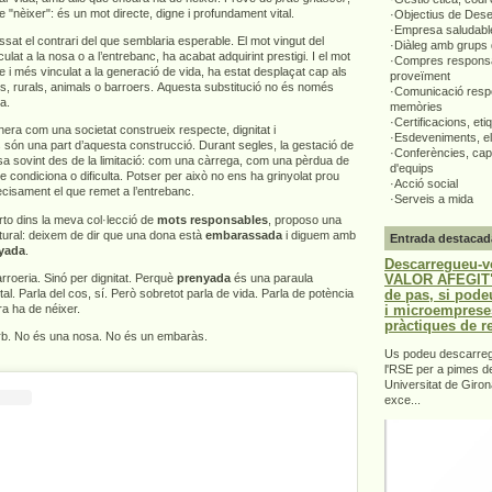
e "nèixer": és un mot directe, digne i profundament vital.
·Objectius de Des
·Empresa saludabl
ssat el contrari del que semblaria esperable. El mot vingut del
·Diàleg amb grups 
ulat a la nosa o a l’entrebanc, ha acabat adquirint prestigi. I el mot
·Compres responsa
e i més vinculat a la generació de vida, ha estat desplaçat cap als
proveïment
rs, rurals, animals o barroers. Aquesta substitució no és només
·Comunicació respo
ta.
memòries
·Certificacions, eti
era com una societat construeix respecte, dignitat i
·Esdeveniments, el
 són una part d’aquesta construcció. Durant segles, la gestació de
·Conferències, capa
sa sovint des de la limitació: com una càrrega, com una pèrdua de
d'equips
ue condiciona o dificulta. Potser per això no ens ha grinyolat prou
·Acció social
recisament el que remet a l’entrebanc.
·Serveis a mida
to dins la meva col·lecció de
mots responsables
, proposo una
ultural: deixem de dir que una dona està
embarassada
i diguem amb
Entrada destacad
yada
.
Descarregueu-v
VALOR AFEGIT".
roeria. Sinó per dignitat. Perquè
prenyada
és una paraula
de pas, si pode
ital. Parla del cos, sí. Però sobretot parla de vida. Parla de potència
i microemprese
a ha de néixer.
pràctiques de r
orb. No és una nosa. No és un embaràs.
Us podeu descarrega
l'RSE per a pimes d
Universitat de Giron
exce...