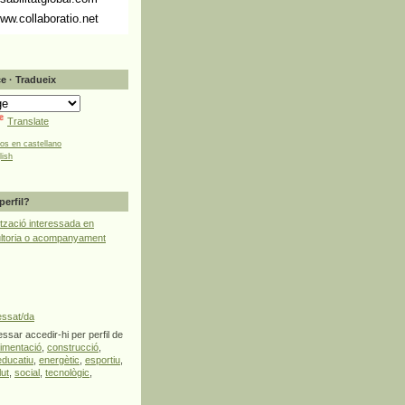
ww.collaboratio.net
e · Tradueix
Translate
tos en castellano
lish
perfil?
tzació interessada en
ultoria o acompanyament
essat/da
ssar accedir-hi per perfil de
limentació
,
construcció
,
educatiu
,
energètic
,
esportiu
,
lut
,
social
,
tecnològic
,