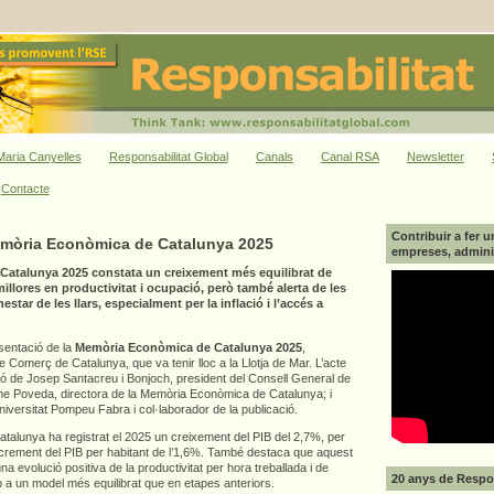
aria Canyelles
Responsabilitat Global
Canals
Canal RSA
Newsletter
Contacte
Contribuir a fer u
emòria Econòmica de Catalunya 2025
empreses, adminis
atalunya 2025 constata un creixement més equilibrat de
llores en productivitat i ocupació, però també alerta de les
star de les llars, especialment per la inflació i l’accés a
esentació de la
Memòria Econòmica de Catalunya 2025
,
Comerç de Catalunya, que va tenir lloc a la Llotja de Mar. L’acte
ió de Josep Santacreu i Bonjoch, president del Consell General de
 Poveda, directora de la Memòria Econòmica de Catalunya; i
Universitat Pompeu Fabra i col·laborador de la publicació.
alunya ha registrat el 2025 un creixement del PIB del 2,7%, per
increment del PIB per habitant de l’1,6%. També destaca que aquest
a evolució positiva de la productivitat per hora treballada i de
20 anys de Respon
p a un model més equilibrat que en etapes anteriors.