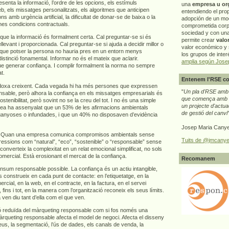
senta la informació, l’ordre de les opcions, els estímuls
una
empresa u or
b, els missatges personalitzats, els algoritmes que anticipen
entendiendo el pro
 amb urgència artificial, la dificultat de donar-se de baixa o la
adopción de un mo
nes condicions contractuals.
comprometida corp
sociedad y con un
r que la informació és formalment certa. Cal preguntar-se si és
permite crear
valo
levant i proporcionada. Cal preguntar-se si ajuda a decidir millor o
valor económico y s
que potser la persona no hauria pres en un entorn menys
los grupos de interé
istinció fonamental. Informar no és el mateix que aclarir.
amplia según Jose
e generar confiança. I complir formalment la norma no sempre
t.
Entenem l'RSE co
doxa creixent. Cada vegada hi ha més persones que expressen
"
Un pla d'RSE amb g
nsable, però alhora la confiança en els missatges empresarials és
que comença amb e
ostenibilitat, però sovint no se la creu del tot. I no és una simple
un projecte d'actua
pea ha assenyalat que un 53% de les afirmacions ambientals
de gestió del canvi
ganyoses o infundades, i que un 40% no disposaven d’evidència
Josep Maria Canye
ça. Quan una empresa comunica compromisos ambientals sense
Tuits de @jmcanye
ressions com “natural”, “eco”, “sostenible” o “responsable” sense
n converteix la complexitat en un relat emocional simplificat, no sols
omercial. Està erosionant el mercat de la confiança.
Recomanem
nsum responsable possible. La confiança és un actiu intangible,
 construeix en cada punt de contacte: en l’etiquetatge, en la
ercial, en la web, en el contracte, en la factura, en el servei
 fins i tot, en la manera com l’organització reconeix els seus límits.
n diu tant d’ella com el que ven.
ió reduïda del màrqueting responsable com si fos només una
àrqueting responsable afecta el model de negoci. Afecta el disseny
reus, la segmentació, l’ús de dades, els canals de venda, la