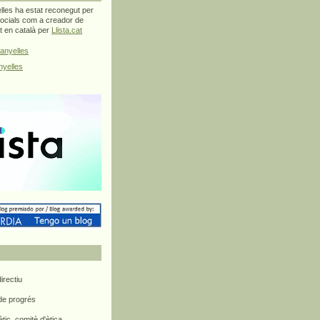
les ha estat reconegut per
ocials com a creador de
at en català per
Llista.cat
anyelles
yelles
rectiu
 de progrés
ètic, comitè d'ètica