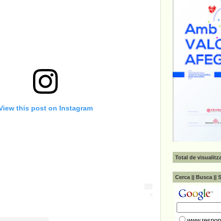
View this post on Instagram
Total de visualit
Cerca || Busca || 
www.respons