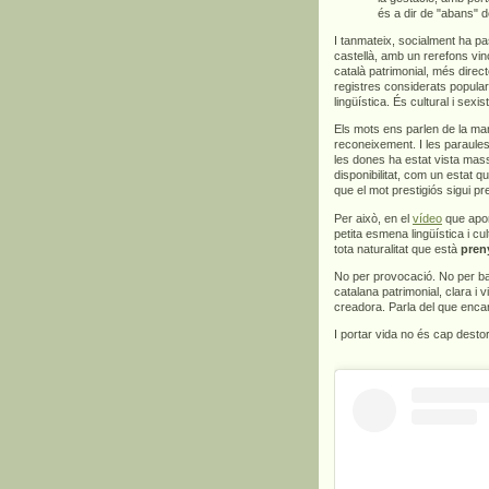
és a dir de "abans" d
I tanmateix, socialment ha pa
castellà, amb un rerefons vinc
català patrimonial, més direct
registres considerats popula
lingüística. És cultural i sexis
Els mots ens parlen de la man
reconeixement. I les paraules
les dones ha estat vista mas
disponibilitat, com un estat q
que el mot prestigiós sigui p
Per això, en el
vídeo
que apor
petita esmena lingüística i c
tota naturalitat que està
pren
No per provocació. No per bar
catalana patrimonial, clara i v
creadora. Parla del que encar
I portar vida no és cap dest