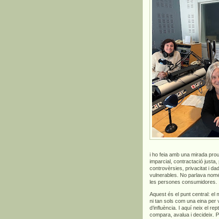
i ho feia amb una mirada prou
imparcial, contractació justa,
controvèrsies, privacitat i 
vulnerables. No parlava només 
les persones consumidores.
Aquest és el punt central: el
ni tan sols com una eina per
d’influència. I aquí neix el 
compara, avalua i decideix. 