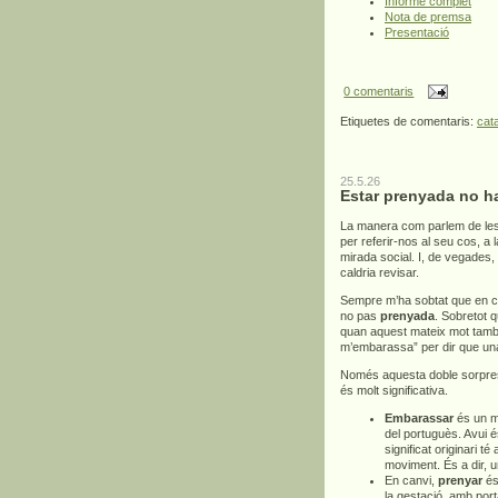
Informe complet
Nota de premsa
Presentació
0 comentaris
Etiquetes de comentaris:
cat
25.5.26
Estar prenyada no h
La manera com parlem de les
per referir-nos al seu cos, a
mirada social. I, de vegades,
caldria revisar.
Sempre m’ha sobtat que en c
no pas
prenyada
. Sobretot 
quan aquest mateix mot també 
m’embarassa” per dir que un
Només aquesta doble sorpresa
és molt significativa.
Embarassar
és un mo
del portuguès. Avui é
significat originari té
moviment. És a dir, 
En canvi,
prenyar
és 
la gestació, amb por