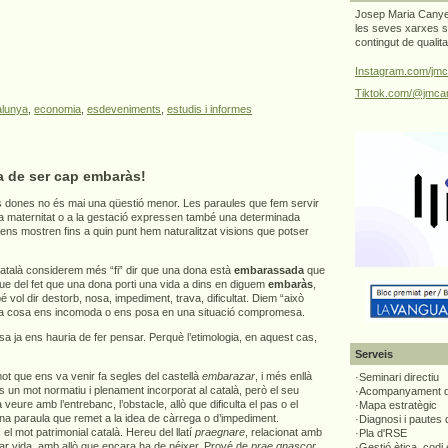
Josep Maria Canyel
les seves xarxes s
contingut de qualit
Instagram.com/jmc
Tiktok.com/@jmcan
alunya
,
economia
,
esdeveniments
,
estudis i informes
a de ser cap embaràs!
 dones no és mai una qüestió menor. Les paraules que fem servir
 la maternitat o a la gestació expressen també una determinada
 ens mostren fins a quin punt hem naturalitzat visions que potser
atalà considerem més “fi” dir que una dona està
embarassada
que
que del fet que una dona porti una vida a dins en diguem
embaràs
,
vol dir destorb, nosa, impediment, trava, dificultat. Diem “això
a cosa ens incomoda o ens posa en una situació compromesa.
 ja ens hauria de fer pensar. Perquè l’etimologia, en aquest cas,
Serveis
t que ens va venir fa segles del castellà
embarazar
, i més enllà
·Seminari directiu
s un mot normatiu i plenament incorporat al català, però el seu
·Acompanyament di
 a veure amb l’entrebanc, l’obstacle, allò que dificulta el pas o el
·Mapa estratègic
una paraula que remet a la idea de càrrega o d’impediment.
·Diagnosi i pautes
el mot patrimonial català. Hereu del llatí
praegnare
, relacionat amb
·Pla d'RSE
tar vida, amb allò que encara ha de néixer. Prové de
prae gnascor
,
·Gestió ètica, codi 