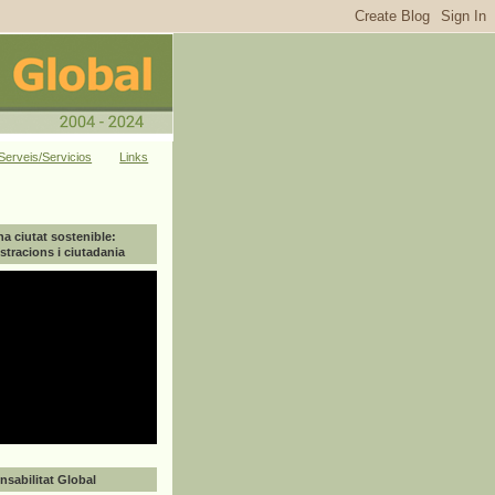
Serveis/Servicios
Links
na ciutat sostenible:
tracions i ciutadania
sabilitat Global