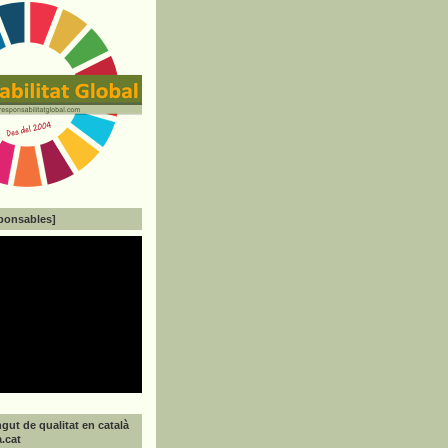
ponsables]
gut de qualitat en català
a.cat