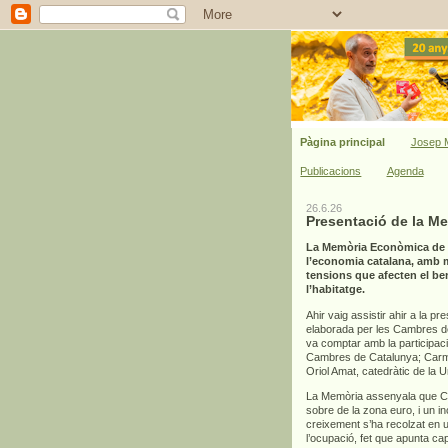
Pàgina principal
Josep M
Publicacions
Agenda
26.6.26
Presentació de la M
La Memòria Econòmica de C
l’economia catalana, amb mi
tensions que afecten el bene
l’habitatge.
Ahir vaig assistir ahir a la pr
elaborada per les Cambres de 
va comptar amb la participac
Cambres de Catalunya; Carme
Oriol Amat, catedràtic de la 
La Memòria assenyala que Cat
sobre de la zona euro, i un 
creixement s’ha recolzat en un
l’ocupació, fet que apunta ca