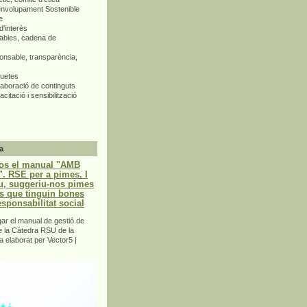
envolupament Sostenible
e
d'interès
bles, cadena de
nsable, transparència,
quetes
aboració de continguts
citació i sensibilització
a
os el manual "AMB
 RSE per a pimes. I
u, suggeriu-nos pimes
s que tinguin bones
esponsabilitat social
r el manual de gestió de
e la Càtedra RSU de la
a elaborat per Vector5 |