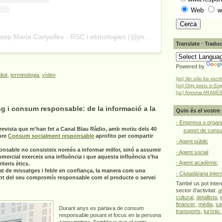
Web
w
A post shared by Josep Maria Canyelles - RSC i etimologies (@jmcanyelles)
Translate · Traduc
Powered by
ltat
,
terminologia
,
vídeo
[es] Ver sólo los escri
[en] Only posts in Eng
[oc] Arrevirar ARANÉS
g i consum responsable: de la informació a la
Quin és el vostre 
- Empresa o organi
revista que m'han fet a Canal Blau Ràdio, amb motiu dels 40
suport de cons
bre
Consum socialment responsable
aprofito per compartir
- Agent públic
onsable no consisteix només a informar millor, sinó a assumir
- Agent social
omercial exerceix una influència i que aquesta influència s’ha
- Agent acadèmic
teris ètics.
at de missatges i feble en confiança, la manera com una
- Ciutadà/ana inter
nt del seu compromís responsable com el producte o servei
També us pot intere
sector d'activitat:
a
cultural
,
detallista
,
financer
,
mèdia
,
sa
Durant anys es parlava de consum
transports
,
turístic.
responsable posant el focus en la persona
consumidora. Semblava que el repte