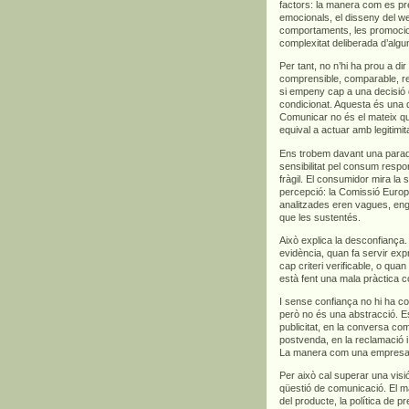
factors: la manera com es pre
emocionals, el disseny del we
comportaments, les promocions
complexitat deliberada d’algu
Per tant, no n’hi ha prou a di
comprensible, comparable, rel
si empeny cap a una decisió 
condicionat. Aquesta és una d
Comunicar no és el mateix qu
equival a actuar amb legitimita
Ens trobem davant una para
sensibilitat pel consum respo
fràgil. El consumidor mira la s
percepció: la Comissió Euro
analitzades eren vagues, en
que les sustentés.
Això explica la desconfian
evidència, quan fa servir exp
cap criteri verificable, o qua
està fent una mala pràctica c
I sense confiança no hi ha co
però no és una abstracció. Es
publicitat, en la conversa com
postvenda, en la reclamació i,
La manera com una empresa ve
Per això cal superar una vis
qüestió de comunicació. El m
del producte, la política de p