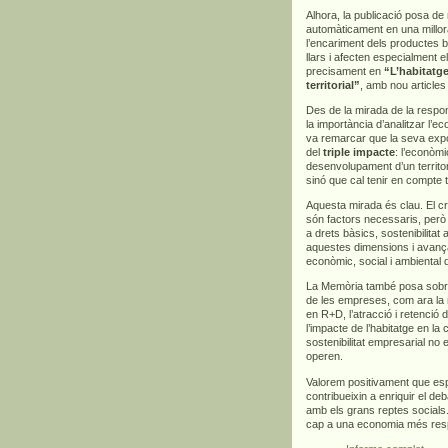
Alhora, la publicació posa d
automàticament en una millora
l’encariment dels productes bà
llars i afecten especialment 
precisament en
“L’habitatge
territorial”
, amb nou articles
Des de la mirada de la respons
la importància d’analitzar l’
va remarcar que la seva exp
del
triple impacte
: l’econòmi
desenvolupament d’un territor
sinó que cal tenir en compte 
Aquesta mirada és clau. El cre
són factors necessaris, però
a drets bàsics, sostenibilitat
aquestes dimensions i avança
econòmic, social i ambiental 
La Memòria també posa sobre l
de les empreses, com ara la m
en R+D, l’atracció i retenció d
l’impacte de l’habitatge en la
sostenibilitat empresarial no 
operen.
Valorem positivament que es
contribueixin a enriquir el deb
amb els grans reptes socials.
cap a una economia més respo