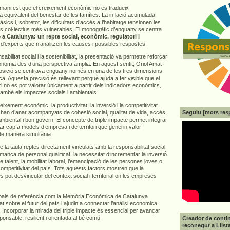
e manifest que el creixement econòmic no es tradueix
 equivalent del benestar de les famílies. La inflació acumulada,
sics i, sobretot, les dificultats d’accés a l’habitatge tensionen les
els col·lectius més vulnerables. El monogràfic d’enguany se centra
 a Catalunya: un repte social, econòmic, regulatori i
 d’experts que n’analitzen les causes i possibles respostes.
abilitat social i la sostenibilitat, la presentació va permetre reforçar
economia des d’una perspectiva àmplia. En aquest sentit, Oriol Amat
osició se centrava enguany només en una de les tres dimensions
ca. Aquesta precisió és rellevant perquè ajuda a fer visible que el
i no es pot valorar únicament a partir dels indicadors econòmics,
també els impactes socials i ambientals.
ixement econòmic, la productivitat, la inversió i la competitivitat
Seguiu [mots res
 han d’anar acompanyats de cohesió social, qualitat de vida, accés
 ambiental i bon govern. El concepte de triple impacte permet integrar
r cap a models d’empresa i de territori que generin valor
de manera simultània.
a taula reptes directament vinculats amb la responsabilitat social
anca de personal qualificat, la necessitat d’incrementar la inversió
e talent, la mobilitat laboral, l’emancipació de les persones joves o
 competitivitat del país. Tots aquests factors mostren que la
es pot desvincular del context social i territorial on les empreses
pais de referència com la Memòria Econòmica de Catalunya
at sobre el futur del país i ajudin a connectar l’anàlisi econòmica
 Incorporar la mirada del triple impacte és essencial per avançar
nsable, resilient i orientada al bé comú.
Creador de contin
reconegut a Llist