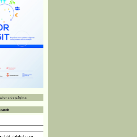
zacions de pàgina:
Search
abilitatglobal.com