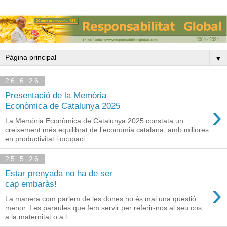
▼
26.6.26
Presentació de la Memòria
›
Econòmica de Catalunya 2025
La Memòria Econòmica de Catalunya 2025 constata un
creixement més equilibrat de l’economia catalana, amb millores
en productivitat i ocupaci...
25.5.26
Estar prenyada no ha de ser
›
cap embaràs!
La manera com parlem de les dones no és mai una qüestió
menor. Les paraules que fem servir per referir-nos al seu cos,
a la maternitat o a l...