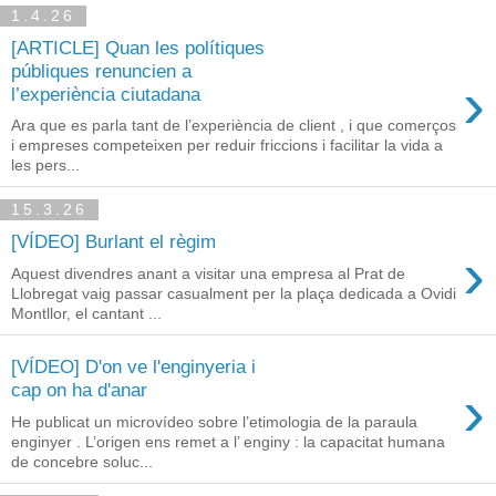
1.4.26
[ARTICLE] Quan les polítiques
públiques renuncien a
›
l’experiència ciutadana
Ara que es parla tant de l’experiència de client , i que comerços
i empreses competeixen per reduir friccions i facilitar la vida a
les pers...
15.3.26
[VÍDEO] Burlant el règim
›
Aquest divendres anant a visitar una empresa al Prat de
Llobregat vaig passar casualment per la plaça dedicada a Ovidi
Montllor, el cantant ...
[VÍDEO] D'on ve l'enginyeria i
›
cap on ha d'anar
He publicat un microvídeo sobre l’etimologia de la paraula
enginyer . L’origen ens remet a l’ enginy : la capacitat humana
de concebre soluc...