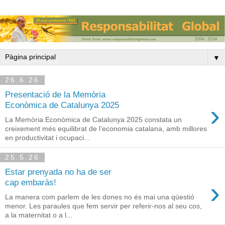
▼
26.6.26
Presentació de la Memòria
›
Econòmica de Catalunya 2025
La Memòria Econòmica de Catalunya 2025 constata un
creixement més equilibrat de l’economia catalana, amb millores
en productivitat i ocupaci...
25.5.26
Estar prenyada no ha de ser
›
cap embaràs!
La manera com parlem de les dones no és mai una qüestió
menor. Les paraules que fem servir per referir-nos al seu cos,
a la maternitat o a l...