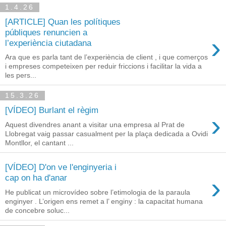
1.4.26
[ARTICLE] Quan les polítiques
públiques renuncien a
›
l’experiència ciutadana
Ara que es parla tant de l’experiència de client , i que comerços
i empreses competeixen per reduir friccions i facilitar la vida a
les pers...
15.3.26
[VÍDEO] Burlant el règim
›
Aquest divendres anant a visitar una empresa al Prat de
Llobregat vaig passar casualment per la plaça dedicada a Ovidi
Montllor, el cantant ...
[VÍDEO] D'on ve l'enginyeria i
›
cap on ha d'anar
He publicat un microvídeo sobre l’etimologia de la paraula
enginyer . L’origen ens remet a l’ enginy : la capacitat humana
de concebre soluc...