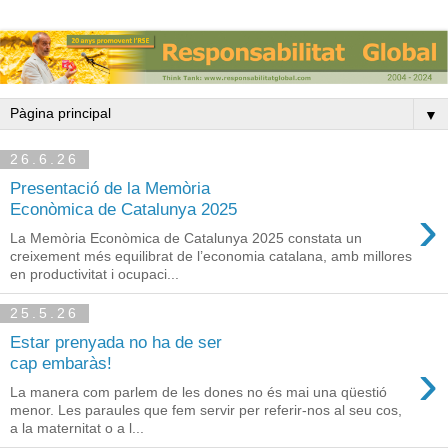
▼
26.6.26
Presentació de la Memòria
›
Econòmica de Catalunya 2025
La Memòria Econòmica de Catalunya 2025 constata un
creixement més equilibrat de l’economia catalana, amb millores
en productivitat i ocupaci...
25.5.26
Estar prenyada no ha de ser
›
cap embaràs!
La manera com parlem de les dones no és mai una qüestió
menor. Les paraules que fem servir per referir-nos al seu cos,
a la maternitat o a l...