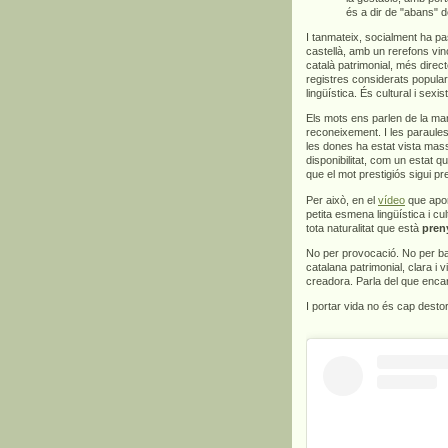
és a dir de "abans" d
I tanmateix, socialment ha pa
castellà, amb un rerefons vinc
català patrimonial, més direct
registres considerats popula
lingüística. És cultural i sexis
Els mots ens parlen de la man
reconeixement. I les paraules
les dones ha estat vista mas
disponibilitat, com un estat q
que el mot prestigiós sigui p
Per això, en el
vídeo
que apor
petita esmena lingüística i c
tota naturalitat que està
pren
No per provocació. No per bar
catalana patrimonial, clara i v
creadora. Parla del que encar
I portar vida no és cap dest