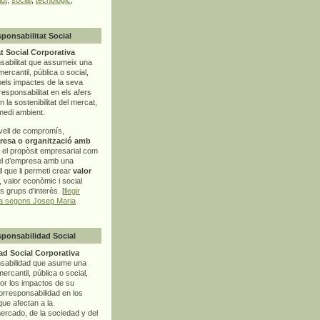
sponsabilitat Social
t Social Corporativa
sabilitat que assumeix una
mercantil, pública o social,
pels impactes de la seva
rresponsabilitat en els afers
la sostenibilitat del mercat,
 medi ambient.
vell de compromís,
resa o organització amb
t el propòsit empresarial com
el d’empresa amb una
l
que li permeti crear
valor
r, valor econòmic i social
ls grups d’interès. [
llegir
ia segons Josep Maria
sponsabilidad Social
d Social Corporativa
nsabilidad que asume una
ercantil, pública o social,
por los impactos de su
corresponsabilidad en los
ue afectan a la
mercado, de la sociedad y del