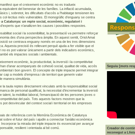
e manifest que el creixement econòmic no es tradueix
 equivalent del benestar de les famílies. La inflació acumulada,
sics i, sobretot, les dificultats d’accés a l’habitatge tensionen les
els col·lectius més vulnerables. El monogràfic d’enguany se centra
 a Catalunya: un repte social, econòmic, regulatori i
 d’experts que n’analitzen les causes i possibles respostes.
abilitat social i la sostenibilitat, la presentació va permetre reforçar
economia des d’una perspectiva àmplia. En aquest sentit, Oriol Amat
osició se centrava enguany només en una de les tres dimensions
ca. Aquesta precisió és rellevant perquè ajuda a fer visible que el
i no es pot valorar únicament a partir dels indicadors econòmics,
també els impactes socials i ambientals.
ixement econòmic, la productivitat, la inversió i la competitivitat
Seguiu [mots res
 han d’anar acompanyats de cohesió social, qualitat de vida, accés
 ambiental i bon govern. El concepte de triple impacte permet integrar
r cap a models d’empresa i de territori que generin valor
de manera simultània.
a taula reptes directament vinculats amb la responsabilitat social
anca de personal qualificat, la necessitat d’incrementar la inversió
e talent, la mobilitat laboral, l’emancipació de les persones joves o
 competitivitat del país. Tots aquests factors mostren que la
es pot desvincular del context social i territorial on les empreses
pais de referència com la Memòria Econòmica de Catalunya
at sobre el futur del país i ajudin a connectar l’anàlisi econòmica
 Incorporar la mirada del triple impacte és essencial per avançar
nsable, resilient i orientada al bé comú.
Creador de contin
reconegut a Llist