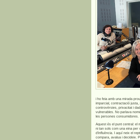
i ho feia amb una mirada prou
imparcial, contractació justa,
controvèrsies, privacitat i 
vulnerables. No parlava només 
les persones consumidores.
Aquest és el punt central: el
ni tan sols com una eina per
d’influència. I aquí neix el 
compara, avalua i decideix. 