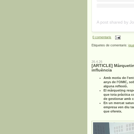
0 comentaris
Etiquetes de comentaris:
igua
26.4.26
[ARTICLE] Màrquetin
influència
Amb motiu de l'ent
anys de l'OMIC, so
alguna reflexió.
El màrqueting resp
que tota pràctica c
de gestionar amb cri
En un mercat satur
empresa ven diu ta
que ofereix.