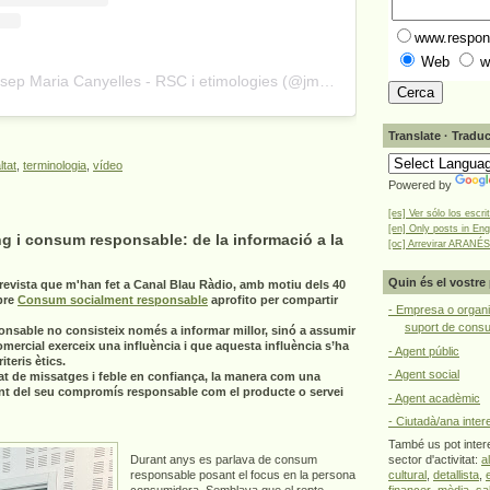
www.respons
Web
w
A post shared by Josep Maria Canyelles - RSC i etimologies (@jmcanyelles)
Translate · Traduc
ltat
,
terminologia
,
vídeo
Powered by
[es] Ver sólo los escri
[en] Only posts in Eng
g i consum responsable: de la informació a la
[oc] Arrevirar ARANÉS
Quin és el vostre 
revista que m'han fet a Canal Blau Ràdio, amb motiu dels 40
bre
Consum socialment responsable
aprofito per compartir
- Empresa o organi
suport de cons
onsable no consisteix només a informar millor, sinó a assumir
omercial exerceix una influència i que aquesta influència s’ha
- Agent públic
teris ètics.
- Agent social
at de missatges i feble en confiança, la manera com una
nt del seu compromís responsable com el producte o servei
- Agent acadèmic
- Ciutadà/ana inter
També us pot intere
Durant anys es parlava de consum
sector d'activitat:
a
responsable posant el focus en la persona
cultural
,
detallista
,
consumidora. Semblava que el repte
financer
,
mèdia
,
sa