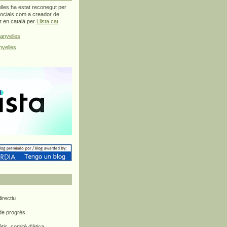
les ha estat reconegut per
ocials com a creador de
at en català per
Llista.cat
anyelles
yelles
rectiu
 de progrés
ètic, comitè d'ètica