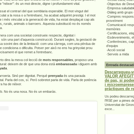
e "nèixer": és un mot directe, digne i profundament vital.
·Objectius de Des
·Empresa saludabl
ssat el contrari del que semblaria esperable. El mot vingut del
·Diàleg amb grups 
ulat a la nosa o a l’entrebanc, ha acabat adquirint prestigi. I el mot
·Compres responsa
e i més vinculat a la generació de vida, ha estat desplaçat cap als
proveïment
rs, rurals, animals o barroers. Aquesta substitució no és només
·Comunicació respo
ta.
memòries
·Certificacions, eti
era com una societat construeix respecte, dignitat i
·Esdeveniments, el
 són una part d’aquesta construcció. Durant segles, la gestació de
·Conferències, capa
sa sovint des de la limitació: com una càrrega, com una pèrdua de
d'equips
ue condiciona o dificulta. Potser per això no ens ha grinyolat prou
·Acció social
recisament el que remet a l’entrebanc.
·Serveis a mida
to dins la meva col·lecció de
mots responsables
, proposo una
ultural: deixem de dir que una dona està
embarassada
i diguem amb
Entrada destacad
yada
.
Descarregueu-v
VALOR AFEGIT".
roeria. Sinó per dignitat. Perquè
prenyada
és una paraula
de pas, si pode
ital. Parla del cos, sí. Però sobretot parla de vida. Parla de potència
i microemprese
a ha de néixer.
pràctiques de r
orb. No és una nosa. No és un embaràs.
Us podeu descarrega
l'RSE per a pimes d
Universitat de Giron
exce...