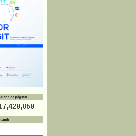
zacions de pàgina:
17,428,058
Search