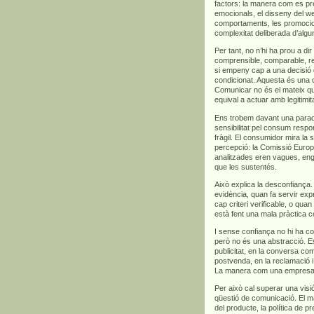
factors: la manera com es pre
emocionals, el disseny del we
comportaments, les promocions
complexitat deliberada d’algu
Per tant, no n’hi ha prou a di
comprensible, comparable, rel
si empeny cap a una decisió 
condicionat. Aquesta és una d
Comunicar no és el mateix qu
equival a actuar amb legitimita
Ens trobem davant una para
sensibilitat pel consum respo
fràgil. El consumidor mira la s
percepció: la Comissió Euro
analitzades eren vagues, en
que les sustentés.
Això explica la desconfian
evidència, quan fa servir exp
cap criteri verificable, o qua
està fent una mala pràctica c
I sense confiança no hi ha co
però no és una abstracció. Es
publicitat, en la conversa com
postvenda, en la reclamació i,
La manera com una empresa ve
Per això cal superar una vis
qüestió de comunicació. El m
del producte, la política de p