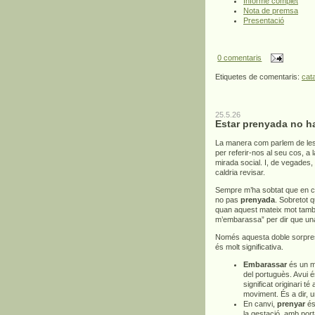
Informe complet
Nota de premsa
Presentació
0 comentaris
Etiquetes de comentaris:
cat
25.5.26
Estar prenyada no h
La manera com parlem de les
per referir-nos al seu cos, a
mirada social. I, de vegades,
caldria revisar.
Sempre m’ha sobtat que en c
no pas
prenyada
. Sobretot 
quan aquest mateix mot també 
m’embarassa” per dir que un
Només aquesta doble sorpresa
és molt significativa.
Embarassar
és un mo
del portuguès. Avui é
significat originari té
moviment. És a dir, 
En canvi,
prenyar
és 
la gestació, amb por