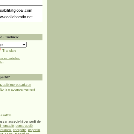
abilitatglobal.com
ww.collaboratio.net
e · Tradueix
Translate
tos en castellano
lish
perfil?
tzació interessada en
ultoria o acompanyament
essat/da
ssar accedir-hi per perfil de
limentació
,
construcció
,
educatiu
,
energètic
,
esportiu
,
lut
,
social
,
tecnològic
,