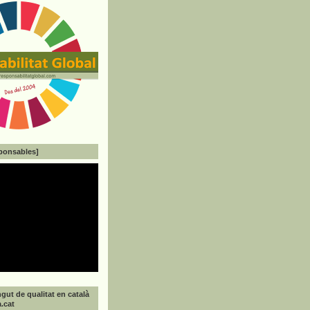
ponsables]
gut de qualitat en català
a.cat