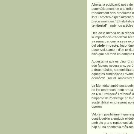
Alhora, la publicació posa d
automàticament en una millora
l’encariment dels productes bà
llars i afecten especialment 
precisament en
“L’habitatge
territorial”
, amb nou articles
Des de la mirada de la respons
la importància d’analitzar l’
va remarcar que la seva exp
del
triple impacte
: l’econòmi
desenvolupament d’un territor
sinó que cal tenir en compte 
Aquesta mirada és clau. El cre
són factors necessaris, però
a drets bàsics, sostenibilitat
aquestes dimensions i avança
econòmic, social i ambiental 
La Memòria també posa sobre l
de les empreses, com ara la m
en R+D, l’atracció i retenció d
l’impacte de l’habitatge en la
sostenibilitat empresarial no 
operen.
Valorem positivament que es
contribueixin a enriquir el deb
amb els grans reptes socials.
cap a una economia més respo