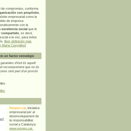
l de compromiso, conforma
ganización con propósito
,
pósito empresarial como la
delo de empresa
orativamente con la
a
excelencia social
que le
r compartido
, es decir,
ocial a la vez, para todos
s. [
leer definición más
p Maria Canyelles
]
m un factor estratègic
aranties d'èxit és aquell
l reconeixement que no és
cions sinó part d'un procés
"
lles
lles
Respon.cat
, iniciativa
empresarial per al
desenvolupament de
la responsabilitat
social a Catalunya:
www.respon.cat.