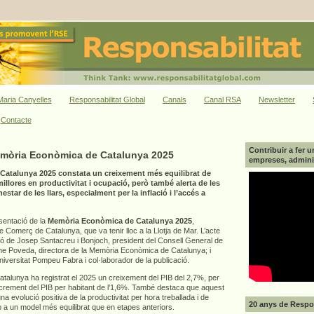
aria Canyelles
Responsabilitat Global
Canals
Canal RSA
Newsletter
Contacte
Contribuir a fer u
emòria Econòmica de Catalunya 2025
empreses, adminis
atalunya 2025 constata un creixement més equilibrat de
llores en productivitat i ocupació, però també alerta de les
star de les llars, especialment per la inflació i l’accés a
esentació de la
Memòria Econòmica de Catalunya 2025
,
Comerç de Catalunya, que va tenir lloc a la Llotja de Mar. L’acte
ió de Josep Santacreu i Bonjoch, president del Consell General de
 Poveda, directora de la Memòria Econòmica de Catalunya; i
Universitat Pompeu Fabra i col·laborador de la publicació.
alunya ha registrat el 2025 un creixement del PIB del 2,7%, per
increment del PIB per habitant de l’1,6%. També destaca que aquest
a evolució positiva de la productivitat per hora treballada i de
20 anys de Respon
p a un model més equilibrat que en etapes anteriors.