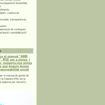
envolupament Sostenible
e
d'interès
bles, cadena de
nsable, transparència,
quetes
aboració de continguts
citació i sensibilització
a
os el manual "AMB
 RSE per a pimes. I
u, suggeriu-nos pimes
s que tinguin bones
esponsabilitat social
r el manual de gestió de
e la Càtedra RSU de la
a elaborat per Vector5 |