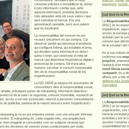
consistia sobretot a sensibilitzar-la, donar-
transports
,
turístic.
li més informació i confiar que, amb
aquesta informació, prendria decisions
[ca] Què és la Re
més alineades amb els seus valors i que
això canviaria el mercat. Era una
La
Responsabilita
aproximació raonable, però avui sabem
(RSC) és la respon
que és insuficient.
organització, sigui 
envers la societat 
La responsabilitat del consum no pot
activitat i per la co
recaure únicament en qui compra. Cal
comuns que afecten 
observar també qui dissenya el producte,
de la societat i del
qui configura l’oferta, qui estableix el preu,
qui decideix quina informació es dona i
En el seu màxim ni
quina s’omet, qui construeix el relat de
conforma una
emp
marca i qui determina l’experiència digital o
propòsit
, entenen
presencial de compra. Dit d’una altra
l’adopció d’un mod
manera: cal mirar el consum responsable
excel·lència socia
des de la responsabilitat social de les
compartit
, és a di
organitzacions.
alhora, per a tots e
definició més àmpl
La ISO 26000 ja situava els assumptes de
Canyelles
]
consumidors dins la responsabilitat social,
 àmplia: pràctiques justes de màrqueting, informació objectiva i
 protecció de la salut i la seguretat, consum sostenible, resolució de
[es] Qué es la Re
dades, accés a serveis essencials i atenció a persones consumidores
La
Responsabilida
de publicitat; parlava de la relació sencera entre l’organització i
(RSC) es la respo
organización, sea m
hacia la sociedad 
 màrqueting ja no es pot entendre només com una eina per informar,
actividad y por la 
 vendre. El màrqueting és, cada vegada més, una arquitectura
asuntos comunes q
repte: hem imaginat el consumidor com un subjecte racional que
sostenibilidad del 
Però les decisions de consum estan condicionades per molts