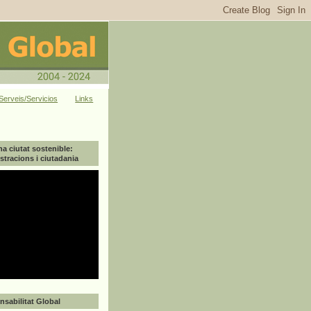
Serveis/Servicios
Links
na ciutat sostenible:
tracions i ciutadania
sabilitat Global