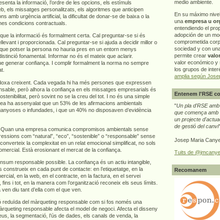
medio ambiente.
senta la informació, l’ordre de les opcions, els estímuls
b, els missatges personalitzats, els algoritmes que anticipen
En su máximo nive
 amb urgència artificial, la dificultat de donar-se de baixa o la
una
empresa u or
nes condicions contractuals.
entendiendo el pro
adopción de un mo
r que la informació és formalment certa. Cal preguntar-se si és
comprometida corp
levant i proporcionada. Cal preguntar-se si ajuda a decidir millor o
sociedad y con un
que potser la persona no hauria pres en un entorn menys
permite crear
valo
istinció fonamental. Informar no és el mateix que aclarir.
valor económico y s
e generar confiança. I complir formalment la norma no sempre
los grupos de interé
t.
amplia según Jose
doxa creixent. Cada vegada hi ha més persones que expressen
nsable, però alhora la confiança en els missatges empresarials és
Entenem l'RSE co
ostenibilitat, però sovint no se la creu del tot. I no és una simple
pea ha assenyalat que un 53% de les afirmacions ambientals
"
Un pla d'RSE amb g
ganyoses o infundades, i que un 40% no disposaven d’evidència
que comença amb e
un projecte d'actua
de gestió del canvi
ça. Quan una empresa comunica compromisos ambientals sense
ressions com “natural”, “eco”, “sostenible” o “responsable” sense
Josep Maria Canye
n converteix la complexitat en un relat emocional simplificat, no sols
omercial. Està erosionant el mercat de la confiança.
Tuits de @jmcanye
nsum responsable possible. La confiança és un actiu intangible,
 construeix en cada punt de contacte: en l’etiquetatge, en la
Recomanem
ercial, en la web, en el contracte, en la factura, en el servei
 fins i tot, en la manera com l’organització reconeix els seus límits.
n diu tant d’ella com el que ven.
ió reduïda del màrqueting responsable com si fos només una
àrqueting responsable afecta el model de negoci. Afecta el disseny
reus, la segmentació, l’ús de dades, els canals de venda, la