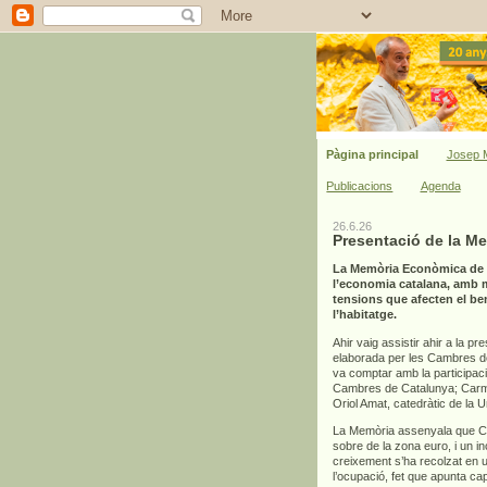
Pàgina principal
Josep M
Publicacions
Agenda
26.6.26
Presentació de la M
La Memòria Econòmica de C
l’economia catalana, amb mi
tensions que afecten el bene
l’habitatge.
Ahir vaig assistir ahir a la pr
elaborada per les Cambres de 
va comptar amb la participac
Cambres de Catalunya; Carme
Oriol Amat, catedràtic de la 
La Memòria assenyala que Cat
sobre de la zona euro, i un 
creixement s’ha recolzat en un
l’ocupació, fet que apunta ca