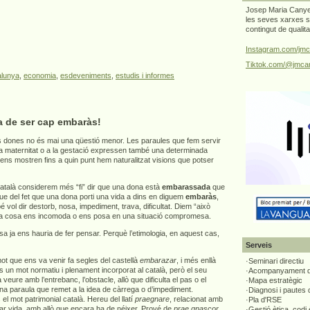
Josep Maria Canyel
les seves xarxes s
contingut de qualit
Instagram.com/jmc
Tiktok.com/@jmcan
alunya
,
economia
,
esdeveniments
,
estudis i informes
a de ser cap embaràs!
 dones no és mai una qüestió menor. Les paraules que fem servir
 la maternitat o a la gestació expressen també una determinada
 ens mostren fins a quin punt hem naturalitzat visions que potser
atalà considerem més “fi” dir que una dona està
embarassada
que
que del fet que una dona porti una vida a dins en diguem
embaràs
,
vol dir destorb, nosa, impediment, trava, dificultat. Diem “això
a cosa ens incomoda o ens posa en una situació compromesa.
 ja ens hauria de fer pensar. Perquè l’etimologia, en aquest cas,
Serveis
t que ens va venir fa segles del castellà
embarazar
, i més enllà
·Seminari directiu
s un mot normatiu i plenament incorporat al català, però el seu
·Acompanyament di
 a veure amb l’entrebanc, l’obstacle, allò que dificulta el pas o el
·Mapa estratègic
una paraula que remet a la idea de càrrega o d’impediment.
·Diagnosi i pautes
el mot patrimonial català. Hereu del llatí
praegnare
, relacionat amb
·Pla d'RSE
tar vida, amb allò que encara ha de néixer. Prové de
prae gnascor
,
·Gestió ètica, codi 