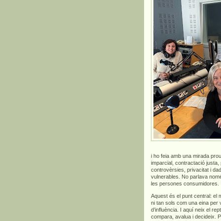
i ho feia amb una mirada prou
imparcial, contractació justa,
controvèrsies, privacitat i 
vulnerables. No parlava només 
les persones consumidores.
Aquest és el punt central: el
ni tan sols com una eina per
d’influència. I aquí neix el 
compara, avalua i decideix. 