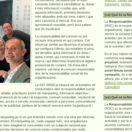
consistia sobretot a sensibilitzar-la, donar-
transports
,
turístic.
li més informació i confiar que, amb
aquesta informació, prendria decisions
[ca] Què és la Re
més alineades amb els seus valors i que
això canviaria el mercat. Era una
La
Responsabilita
aproximació raonable, però avui sabem
(RSC) és la respon
que és insuficient.
organització, sigui 
envers la societat 
La responsabilitat del consum no pot
activitat i per la co
recaure únicament en qui compra. Cal
comuns que afecten 
observar també qui dissenya el producte,
de la societat i del
qui configura l’oferta, qui estableix el preu,
qui decideix quina informació es dona i
En el seu màxim ni
quina s’omet, qui construeix el relat de
conforma una
emp
marca i qui determina l’experiència digital o
propòsit
, entenen
presencial de compra. Dit d’una altra
l’adopció d’un mod
manera: cal mirar el consum responsable
excel·lència socia
des de la responsabilitat social de les
compartit
, és a di
organitzacions.
alhora, per a tots e
definició més àmpl
La ISO 26000 ja situava els assumptes de
Canyelles
]
consumidors dins la responsabilitat social,
 àmplia: pràctiques justes de màrqueting, informació objectiva i
 protecció de la salut i la seguretat, consum sostenible, resolució de
[es] Qué es la Re
dades, accés a serveis essencials i atenció a persones consumidores
La
Responsabilida
de publicitat; parlava de la relació sencera entre l’organització i
(RSC) es la respo
organización, sea m
hacia la sociedad 
 màrqueting ja no es pot entendre només com una eina per informar,
actividad y por la 
 vendre. El màrqueting és, cada vegada més, una arquitectura
asuntos comunes q
repte: hem imaginat el consumidor com un subjecte racional que
sostenibilidad del 
Però les decisions de consum estan condicionades per molts