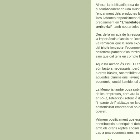
Alhora, la publicació posa d
automàticament en una millora
l’encariment dels productes bà
llars i afecten especialment 
precisament en
“L’habitatge
territorial”
, amb nou articles
Des de la mirada de la respons
la importància d’analitzar l’
va remarcar que la seva exp
del
triple impacte
: l’econòmi
desenvolupament d’un territor
sinó que cal tenir en compte 
Aquesta mirada és clau. El cre
són factors necessaris, però
a drets bàsics, sostenibilitat
aquestes dimensions i avança
econòmic, social i ambiental 
La Memòria també posa sobre l
de les empreses, com ara la m
en R+D, l’atracció i retenció d
l’impacte de l’habitatge en la
sostenibilitat empresarial no 
operen.
Valorem positivament que es
contribueixin a enriquir el deb
amb els grans reptes socials.
cap a una economia més respo