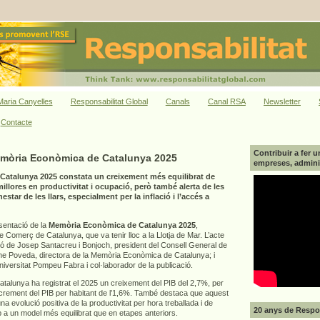
aria Canyelles
Responsabilitat Global
Canals
Canal RSA
Newsletter
Contacte
Contribuir a fer u
emòria Econòmica de Catalunya 2025
empreses, adminis
atalunya 2025 constata un creixement més equilibrat de
llores en productivitat i ocupació, però també alerta de les
star de les llars, especialment per la inflació i l’accés a
esentació de la
Memòria Econòmica de Catalunya 2025
,
Comerç de Catalunya, que va tenir lloc a la Llotja de Mar. L’acte
ió de Josep Santacreu i Bonjoch, president del Consell General de
 Poveda, directora de la Memòria Econòmica de Catalunya; i
Universitat Pompeu Fabra i col·laborador de la publicació.
alunya ha registrat el 2025 un creixement del PIB del 2,7%, per
increment del PIB per habitant de l’1,6%. També destaca que aquest
a evolució positiva de la productivitat per hora treballada i de
20 anys de Respon
p a un model més equilibrat que en etapes anteriors.