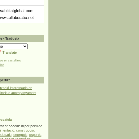
abilitatglobal.com
ww.collaboratio.net
e · Tradueix
Translate
tos en castellano
lish
perfil?
tzació interessada en
ultoria o acompanyament
essat/da
ssar accedir-hi per perfil de
limentació
,
construcció
,
educatiu
,
energètic
,
esportiu
,
lut
,
social
,
tecnològic
,