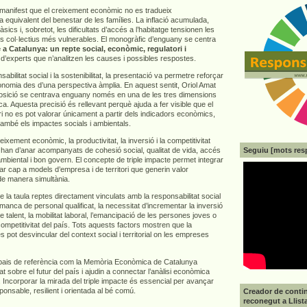
e manifest que el creixement econòmic no es tradueix
 equivalent del benestar de les famílies. La inflació acumulada,
sics i, sobretot, les dificultats d’accés a l’habitatge tensionen les
els col·lectius més vulnerables. El monogràfic d’enguany se centra
 a Catalunya: un repte social, econòmic, regulatori i
 d’experts que n’analitzen les causes i possibles respostes.
abilitat social i la sostenibilitat, la presentació va permetre reforçar
economia des d’una perspectiva àmplia. En aquest sentit, Oriol Amat
osició se centrava enguany només en una de les tres dimensions
ca. Aquesta precisió és rellevant perquè ajuda a fer visible que el
i no es pot valorar únicament a partir dels indicadors econòmics,
també els impactes socials i ambientals.
ixement econòmic, la productivitat, la inversió i la competitivitat
Seguiu [mots res
 han d’anar acompanyats de cohesió social, qualitat de vida, accés
 ambiental i bon govern. El concepte de triple impacte permet integrar
r cap a models d’empresa i de territori que generin valor
de manera simultània.
a taula reptes directament vinculats amb la responsabilitat social
anca de personal qualificat, la necessitat d’incrementar la inversió
e talent, la mobilitat laboral, l’emancipació de les persones joves o
 competitivitat del país. Tots aquests factors mostren que la
es pot desvincular del context social i territorial on les empreses
pais de referència com la Memòria Econòmica de Catalunya
at sobre el futur del país i ajudin a connectar l’anàlisi econòmica
 Incorporar la mirada del triple impacte és essencial per avançar
nsable, resilient i orientada al bé comú.
Creador de contin
reconegut a Llist