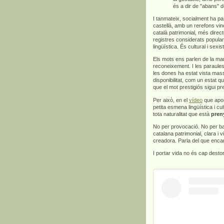
és a dir de "abans" d
I tanmateix, socialment ha pa
castellà, amb un rerefons vinc
català patrimonial, més direct
registres considerats popula
lingüística. És cultural i sexis
Els mots ens parlen de la man
reconeixement. I les paraules
les dones ha estat vista mas
disponibilitat, com un estat q
que el mot prestigiós sigui p
Per això, en el
vídeo
que apor
petita esmena lingüística i c
tota naturalitat que està
pren
No per provocació. No per bar
catalana patrimonial, clara i v
creadora. Parla del que encar
I portar vida no és cap dest