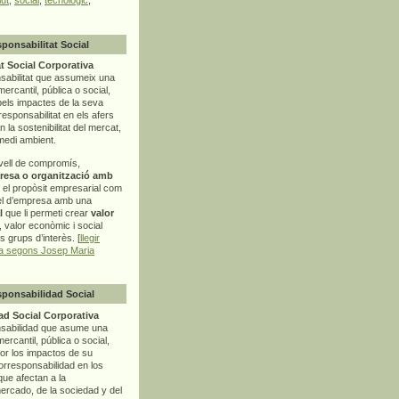
sponsabilitat Social
t Social Corporativa
sabilitat que assumeix una
mercantil, pública o social,
pels impactes de la seva
rresponsabilitat en els afers
la sostenibilitat del mercat,
 medi ambient.
vell de compromís,
resa o organització amb
t el propòsit empresarial com
el d’empresa amb una
l
que li permeti crear
valor
r, valor econòmic i social
ls grups d’interès. [
llegir
ia segons Josep Maria
sponsabilidad Social
d Social Corporativa
nsabilidad que asume una
ercantil, pública o social,
por los impactos de su
corresponsabilidad en los
ue afectan a la
mercado, de la sociedad y del