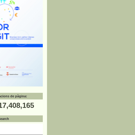
zacions de pàgina:
17,408,165
Search