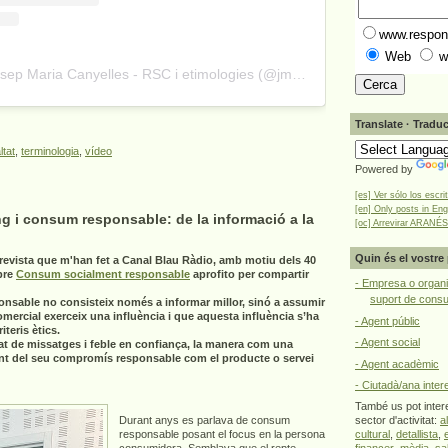
www.respons
Web
w
A post shared by Josep Maria Canyelles - RSC i etimologies (@jmcanyelles)
Translate · Traduc
ltat
,
terminologia
,
vídeo
Powered by
[es] Ver sólo los escri
[en] Only posts in Eng
g i consum responsable: de la informació a la
[oc] Arrevirar ARANÉS
Quin és el vostre 
revista que m'han fet a Canal Blau Ràdio, amb motiu dels 40
bre
Consum socialment responsable
aprofito per compartir
- Empresa o organi
suport de cons
onsable no consisteix només a informar millor, sinó a assumir
omercial exerceix una influència i que aquesta influència s’ha
- Agent públic
teris ètics.
- Agent social
at de missatges i feble en confiança, la manera com una
nt del seu compromís responsable com el producte o servei
- Agent acadèmic
- Ciutadà/ana inter
També us pot intere
Durant anys es parlava de consum
sector d'activitat:
a
responsable posant el focus en la persona
cultural
,
detallista
,
consumidora. Semblava que el repte
financer
,
mèdia
,
sa