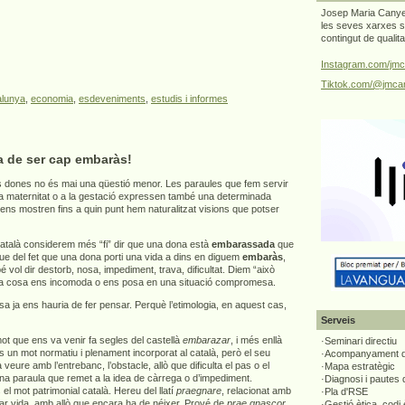
Josep Maria Canyel
les seves xarxes s
contingut de qualit
Instagram.com/jmc
Tiktok.com/@jmcan
alunya
,
economia
,
esdeveniments
,
estudis i informes
a de ser cap embaràs!
 dones no és mai una qüestió menor. Les paraules que fem servir
 la maternitat o a la gestació expressen també una determinada
 ens mostren fins a quin punt hem naturalitzat visions que potser
atalà considerem més “fi” dir que una dona està
embarassada
que
que del fet que una dona porti una vida a dins en diguem
embaràs
,
vol dir destorb, nosa, impediment, trava, dificultat. Diem “això
a cosa ens incomoda o ens posa en una situació compromesa.
 ja ens hauria de fer pensar. Perquè l’etimologia, en aquest cas,
Serveis
t que ens va venir fa segles del castellà
embarazar
, i més enllà
·Seminari directiu
s un mot normatiu i plenament incorporat al català, però el seu
·Acompanyament di
 a veure amb l’entrebanc, l’obstacle, allò que dificulta el pas o el
·Mapa estratègic
una paraula que remet a la idea de càrrega o d’impediment.
·Diagnosi i pautes
el mot patrimonial català. Hereu del llatí
praegnare
, relacionat amb
·Pla d'RSE
tar vida, amb allò que encara ha de néixer. Prové de
prae gnascor
,
·Gestió ètica, codi 