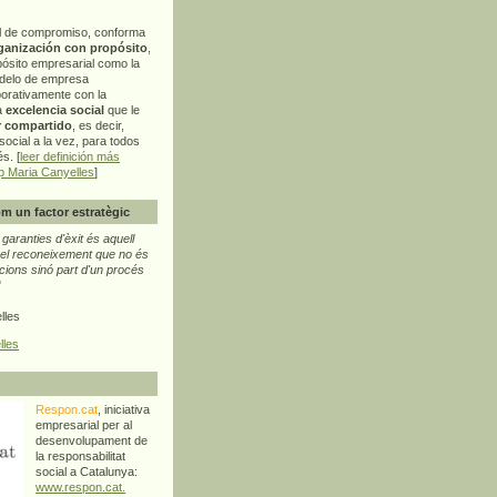
l de compromiso, conforma
ganización con propósito
,
pósito empresarial como la
delo de empresa
orativamente con la
a
excelencia social
que le
r compartido
, es decir,
ocial a la vez, para todos
s. [
leer definición más
p Maria Canyelles
]
m un factor estratègic
aranties d'èxit és aquell
l reconeixement que no és
cions sinó part d'un procés
"
lles
lles
Respon.cat
, iniciativa
empresarial per al
desenvolupament de
la responsabilitat
social a Catalunya:
www.respon.cat.