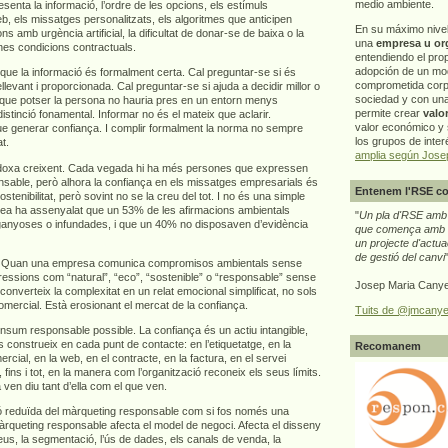
medio ambiente.
senta la informació, l’ordre de les opcions, els estímuls
b, els missatges personalitzats, els algoritmes que anticipen
En su máximo nive
 amb urgència artificial, la dificultat de donar-se de baixa o la
una
empresa u or
nes condicions contractuals.
entendiendo el pro
adopción de un mo
r que la informació és formalment certa. Cal preguntar-se si és
comprometida corp
levant i proporcionada. Cal preguntar-se si ajuda a decidir millor o
sociedad y con un
que potser la persona no hauria pres en un entorn menys
permite crear
valo
istinció fonamental. Informar no és el mateix que aclarir.
valor económico y s
e generar confiança. I complir formalment la norma no sempre
los grupos de interé
t.
amplia según Jose
doxa creixent. Cada vegada hi ha més persones que expressen
nsable, però alhora la confiança en els missatges empresarials és
Entenem l'RSE co
ostenibilitat, però sovint no se la creu del tot. I no és una simple
pea ha assenyalat que un 53% de les afirmacions ambientals
"
Un pla d'RSE amb g
ganyoses o infundades, i que un 40% no disposaven d’evidència
que comença amb e
un projecte d'actua
de gestió del canvi
ça. Quan una empresa comunica compromisos ambientals sense
ressions com “natural”, “eco”, “sostenible” o “responsable” sense
Josep Maria Canye
n converteix la complexitat en un relat emocional simplificat, no sols
omercial. Està erosionant el mercat de la confiança.
Tuits de @jmcanye
nsum responsable possible. La confiança és un actiu intangible,
 construeix en cada punt de contacte: en l’etiquetatge, en la
Recomanem
ercial, en la web, en el contracte, en la factura, en el servei
 fins i tot, en la manera com l’organització reconeix els seus límits.
n diu tant d’ella com el que ven.
ió reduïda del màrqueting responsable com si fos només una
àrqueting responsable afecta el model de negoci. Afecta el disseny
reus, la segmentació, l’ús de dades, els canals de venda, la