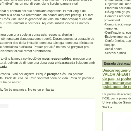
e "nèixer": és un mot directe, digne i profundament vital.
·Objectius de Des
·Empresa saludabl
ssat el contrari del que semblaria esperable. El mot vingut del
·Diàleg amb grups 
ulat a la nosa o a l’entrebanc, ha acabat adquirint prestigi. I el mot
·Compres responsa
e i més vinculat a la generació de vida, ha estat desplaçat cap als
proveïment
rs, rurals, animals o barroers. Aquesta substitució no és només
·Comunicació respo
ta.
memòries
·Certificacions, eti
era com una societat construeix respecte, dignitat i
·Esdeveniments, el
 són una part d’aquesta construcció. Durant segles, la gestació de
·Conferències, capa
sa sovint des de la limitació: com una càrrega, com una pèrdua de
d'equips
ue condiciona o dificulta. Potser per això no ens ha grinyolat prou
·Acció social
recisament el que remet a l’entrebanc.
·Serveis a mida
to dins la meva col·lecció de
mots responsables
, proposo una
ultural: deixem de dir que una dona està
embarassada
i diguem amb
Entrada destacad
yada
.
Descarregueu-v
VALOR AFEGIT".
roeria. Sinó per dignitat. Perquè
prenyada
és una paraula
de pas, si pode
ital. Parla del cos, sí. Però sobretot parla de vida. Parla de potència
i microemprese
a ha de néixer.
pràctiques de r
orb. No és una nosa. No és un embaràs.
Us podeu descarrega
l'RSE per a pimes d
Universitat de Giron
exce...