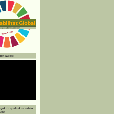
ponsables]
gut de qualitat en català
a.cat