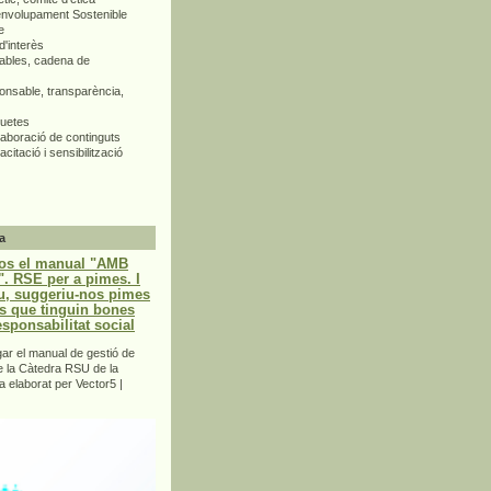
envolupament Sostenible
e
d'interès
bles, cadena de
nsable, transparència,
quetes
aboració de continguts
citació i sensibilització
a
os el manual "AMB
 RSE per a pimes. I
u, suggeriu-nos pimes
s que tinguin bones
esponsabilitat social
r el manual de gestió de
e la Càtedra RSU de la
a elaborat per Vector5 |