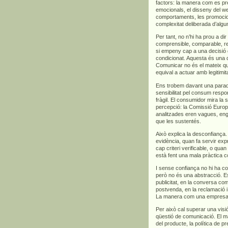
factors: la manera com es pre
emocionals, el disseny del we
comportaments, les promocions
complexitat deliberada d’algu
Per tant, no n’hi ha prou a di
comprensible, comparable, rel
si empeny cap a una decisió 
condicionat. Aquesta és una d
Comunicar no és el mateix qu
equival a actuar amb legitimita
Ens trobem davant una para
sensibilitat pel consum respo
fràgil. El consumidor mira la s
percepció: la Comissió Euro
analitzades eren vagues, en
que les sustentés.
Això explica la desconfian
evidència, quan fa servir exp
cap criteri verificable, o qua
està fent una mala pràctica c
I sense confiança no hi ha co
però no és una abstracció. Es
publicitat, en la conversa com
postvenda, en la reclamació i,
La manera com una empresa ve
Per això cal superar una vis
qüestió de comunicació. El m
del producte, la política de p