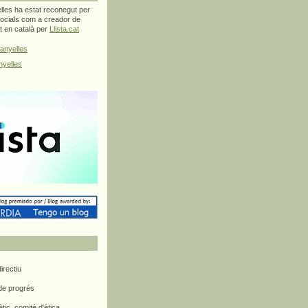
les ha estat reconegut per
ocials com a creador de
at en català per
Llista.cat
anyelles
yelles
rectiu
 de progrés
ètic, comitè d'ètica