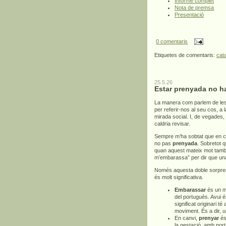
Informe complet
Nota de premsa
Presentació
0 comentaris
Etiquetes de comentaris:
cat
25.5.26
Estar prenyada no h
La manera com parlem de les
per referir-nos al seu cos, a
mirada social. I, de vegades,
caldria revisar.
Sempre m’ha sobtat que en c
no pas
prenyada
. Sobretot 
quan aquest mateix mot també 
m’embarassa” per dir que un
Només aquesta doble sorpresa
és molt significativa.
Embarassar
és un mo
del portuguès. Avui é
significat originari té
moviment. És a dir, 
En canvi,
prenyar
és 
la gestació, amb por