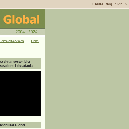
Serveis/Servicios
Links
na ciutat sostenible:
tracions i ciutadania
sabilitat Global