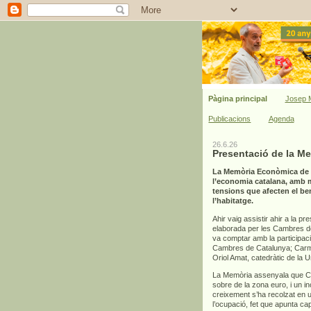
Pàgina principal
Josep M
Publicacions
Agenda
26.6.26
Presentació de la M
La Memòria Econòmica de C
l’economia catalana, amb mi
tensions que afecten el bene
l’habitatge.
Ahir vaig assistir ahir a la pr
elaborada per les Cambres de 
va comptar amb la participac
Cambres de Catalunya; Carme
Oriol Amat, catedràtic de la 
La Memòria assenyala que Cat
sobre de la zona euro, i un 
creixement s’ha recolzat en un
l’ocupació, fet que apunta ca