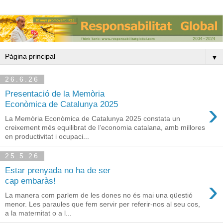
▼
26.6.26
Presentació de la Memòria
›
Econòmica de Catalunya 2025
La Memòria Econòmica de Catalunya 2025 constata un
creixement més equilibrat de l’economia catalana, amb millores
en productivitat i ocupaci...
25.5.26
Estar prenyada no ha de ser
›
cap embaràs!
La manera com parlem de les dones no és mai una qüestió
menor. Les paraules que fem servir per referir-nos al seu cos,
a la maternitat o a l...