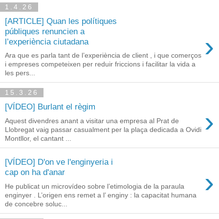
1.4.26
[ARTICLE] Quan les polítiques
públiques renuncien a
›
l’experiència ciutadana
Ara que es parla tant de l’experiència de client , i que comerços
i empreses competeixen per reduir friccions i facilitar la vida a
les pers...
15.3.26
[VÍDEO] Burlant el règim
›
Aquest divendres anant a visitar una empresa al Prat de
Llobregat vaig passar casualment per la plaça dedicada a Ovidi
Montllor, el cantant ...
[VÍDEO] D'on ve l'enginyeria i
›
cap on ha d'anar
He publicat un microvídeo sobre l’etimologia de la paraula
enginyer . L’origen ens remet a l’ enginy : la capacitat humana
de concebre soluc...