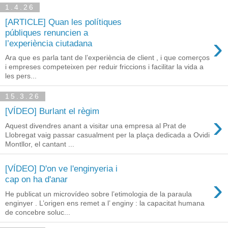
1.4.26
[ARTICLE] Quan les polítiques
públiques renuncien a
›
l’experiència ciutadana
Ara que es parla tant de l’experiència de client , i que comerços
i empreses competeixen per reduir friccions i facilitar la vida a
les pers...
15.3.26
[VÍDEO] Burlant el règim
›
Aquest divendres anant a visitar una empresa al Prat de
Llobregat vaig passar casualment per la plaça dedicada a Ovidi
Montllor, el cantant ...
[VÍDEO] D'on ve l'enginyeria i
›
cap on ha d'anar
He publicat un microvídeo sobre l’etimologia de la paraula
enginyer . L’origen ens remet a l’ enginy : la capacitat humana
de concebre soluc...