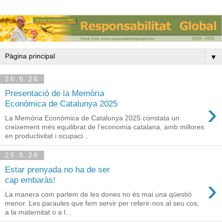
▼
26.6.26
Presentació de la Memòria
›
Econòmica de Catalunya 2025
La Memòria Econòmica de Catalunya 2025 constata un
creixement més equilibrat de l’economia catalana, amb millores
en productivitat i ocupaci...
25.5.26
Estar prenyada no ha de ser
›
cap embaràs!
La manera com parlem de les dones no és mai una qüestió
menor. Les paraules que fem servir per referir-nos al seu cos,
a la maternitat o a l...