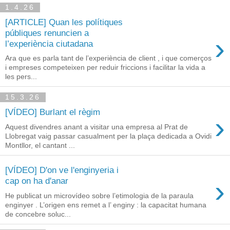
1.4.26
[ARTICLE] Quan les polítiques
públiques renuncien a
›
l’experiència ciutadana
Ara que es parla tant de l’experiència de client , i que comerços
i empreses competeixen per reduir friccions i facilitar la vida a
les pers...
15.3.26
[VÍDEO] Burlant el règim
›
Aquest divendres anant a visitar una empresa al Prat de
Llobregat vaig passar casualment per la plaça dedicada a Ovidi
Montllor, el cantant ...
[VÍDEO] D'on ve l'enginyeria i
›
cap on ha d'anar
He publicat un microvídeo sobre l’etimologia de la paraula
enginyer . L’origen ens remet a l’ enginy : la capacitat humana
de concebre soluc...