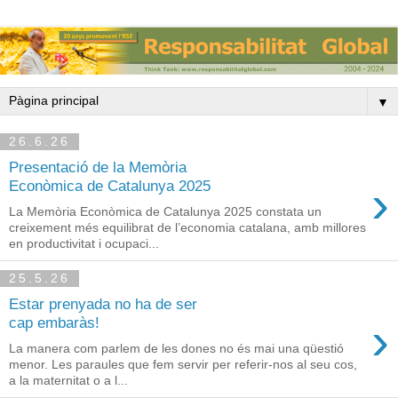
▼
26.6.26
Presentació de la Memòria
›
Econòmica de Catalunya 2025
La Memòria Econòmica de Catalunya 2025 constata un
creixement més equilibrat de l’economia catalana, amb millores
en productivitat i ocupaci...
25.5.26
Estar prenyada no ha de ser
›
cap embaràs!
La manera com parlem de les dones no és mai una qüestió
menor. Les paraules que fem servir per referir-nos al seu cos,
a la maternitat o a l...