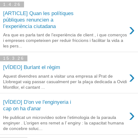
1.4.26
[ARTICLE] Quan les polítiques
públiques renuncien a
›
l’experiència ciutadana
Ara que es parla tant de l’experiència de client , i que comerços
i empreses competeixen per reduir friccions i facilitar la vida a
les pers...
15.3.26
[VÍDEO] Burlant el règim
›
Aquest divendres anant a visitar una empresa al Prat de
Llobregat vaig passar casualment per la plaça dedicada a Ovidi
Montllor, el cantant ...
[VÍDEO] D'on ve l'enginyeria i
›
cap on ha d'anar
He publicat un microvídeo sobre l’etimologia de la paraula
enginyer . L’origen ens remet a l’ enginy : la capacitat humana
de concebre soluc...