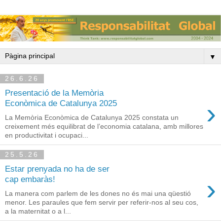
▼
26.6.26
Presentació de la Memòria
›
Econòmica de Catalunya 2025
La Memòria Econòmica de Catalunya 2025 constata un
creixement més equilibrat de l’economia catalana, amb millores
en productivitat i ocupaci...
25.5.26
Estar prenyada no ha de ser
›
cap embaràs!
La manera com parlem de les dones no és mai una qüestió
menor. Les paraules que fem servir per referir-nos al seu cos,
a la maternitat o a l...