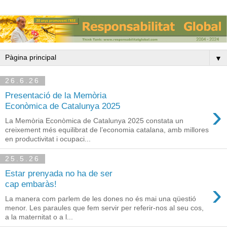
▼
26.6.26
Presentació de la Memòria
›
Econòmica de Catalunya 2025
La Memòria Econòmica de Catalunya 2025 constata un
creixement més equilibrat de l’economia catalana, amb millores
en productivitat i ocupaci...
25.5.26
Estar prenyada no ha de ser
›
cap embaràs!
La manera com parlem de les dones no és mai una qüestió
menor. Les paraules que fem servir per referir-nos al seu cos,
a la maternitat o a l...